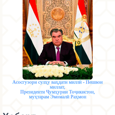
Асосгузори сулҳу ваҳдати миллӣ - Пешвои
миллат,
Президенти Ҷумҳурии Тоҷикистон,
муҳтарам Эмомалӣ Раҳмон