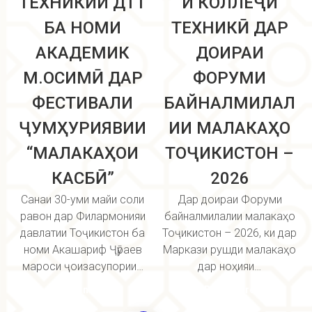
ТЕХНИКИИ ДТТ
И КОЛЛЕҶИ
БА НОМИ
ТЕХНИКӢ ДАР
АКАДЕМИК
ДОИРАИ
М.ОСИМӢ ДАР
ФОРУМИ
ФЕСТИВАЛИ
БАЙНАЛМИЛАЛ
ҶУМҲУРИЯВИИ
ИИ МАЛАКАҲО
“МАЛАКАҲОИ
ТОҶИКИСТОН –
КАСБӢ”
2026
Санаи 30-уми майи соли
Дар доираи Форуми
равон дар Филармонияи
байналмилалии малакаҳо
давлатии Тоҷикистон ба
Тоҷикистон – 2026, ки дар
номи Акашариф Ҷӯраев
Маркази рушди малакаҳо
мароси ҷоизасупории…
дар ноҳияи…
Read more
Read more