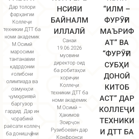
Дар толори
НСИЯИ
“ИЛМ –
фарҳангии
БАЙНАЛМ
ФУРӮҒИ
Коллеҷи
техникии ДТТ ба
ИЛЛАЛӢ
МАЪРИФ
номи академик
Санаи
АТ” ВА
М.Осимӣ
19.06.2026
маросими
“ФУРӮҒИ
муовини
тантанавии
директор оид
СУБҲИ
қадрдонии
ба робитаҳои
ғолибони
ДОНОӢ
хориҷии
олимпиада ва
Коллеҷи
КИТОБ
озмунҳои
техникии ДТТ ба
ҷумҳуриявӣ
АСТ” ДАР
номи академик
баргузор
М.Осимӣ –
КОЛЛЕҶИ
гардид. Дар ин
Ҳакимов
чорабинӣ
ТЕХНИКИ
Зоирҷон
раёсати коллеҷ
Рузибоевич дар
И ДТТ БА
ба донишҷӯёни
Конфронси