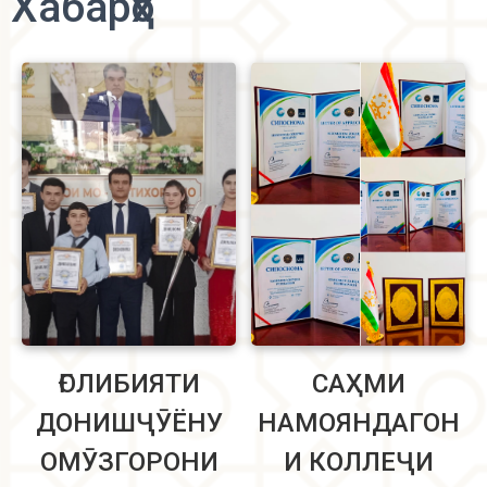
Хабарҳо
ҒОЛИБИЯТИ
САҲМИ
ДОНИШҶӮЁНУ
НАМОЯНДАГОН
ОМӮЗГОРОНИ
И КОЛЛЕҶИ