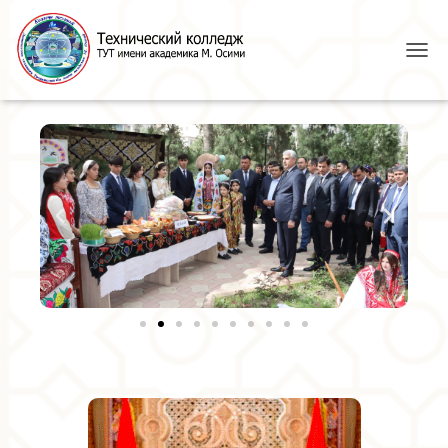
T
O
G
G
L
E
N
A
V
I
G
A
T
I
O
N