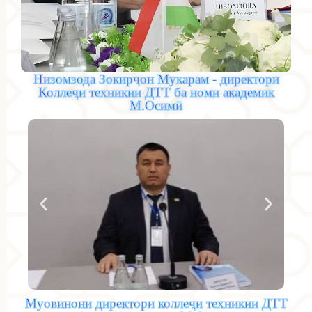
Низомзода Зокирҷон Мукарам - директори
Коллеҷи техникии ДТТ ба номи академик
М.Оcимӣ
Муовинони директори коллеҷи техникии ДТТ