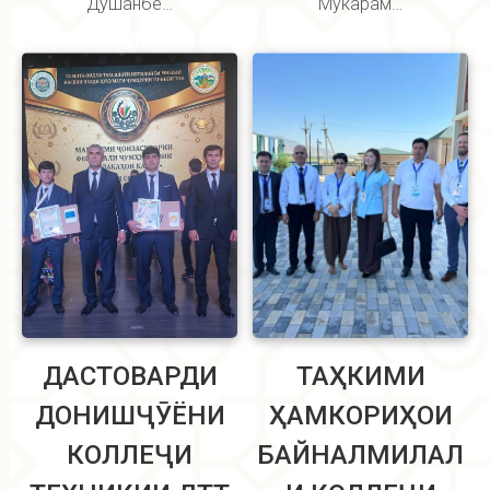
Душанбе…
Мукарам…
Read more
Read more
ДАСТОВАРДИ
ТАҲКИМИ
ДОНИШҶӮЁНИ
ҲАМКОРИҲОИ
КОЛЛЕҶИ
БАЙНАЛМИЛАЛ