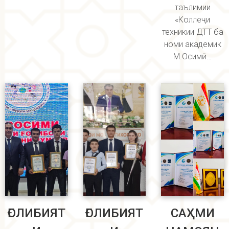
таълимии
«Коллеҷи
техникии ДТТ ба
номи академик
М.Осимӣ…
ҒОЛИБИЯТ
ҒОЛИБИЯТ
САҲМИ