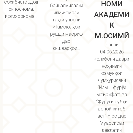
соҳибистеъдод
НОМИ
байналмилалии
сипоснома,
илмӣ-амалӣ
АКАДЕМИ
ифтихорнома…
таҳти унвони
К
«Тамоюлҳои
рушди маориф
М.ОСИМӢ
дар
Санаи
кишварҳои…
04.06.2026
ғолибони даври
ноҳиявии
озмунҳои
ҷумҳуриявии
“Илм – фурӯғи
маърифат” ва
“Фуруғи субҳи
доноӣ китоб
аст” – ро дар
Муассисаи
давлатии