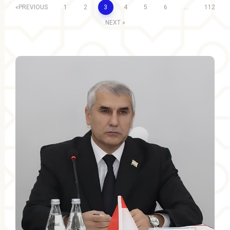
PREVIOUS
1
2
3
4
5
6
…
112
NEXT