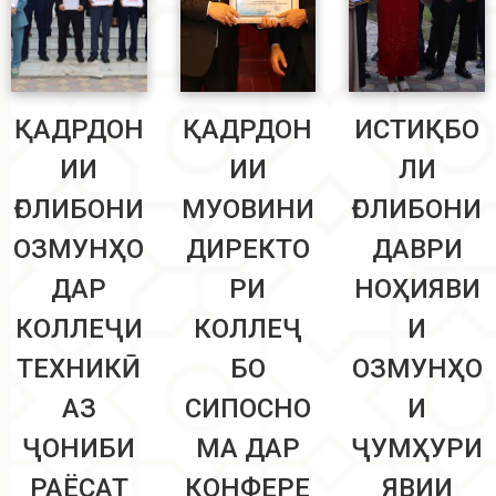
ҚАДРДОН
ҚАДРДОН
ИСТИҚБО
ИИ
ИИ
ЛИ
ҒОЛИБОНИ
МУОВИНИ
ҒОЛИБОНИ
ОЗМУНҲО
ДИРЕКТО
ДАВРИ
ДАР
РИ
НОҲИЯВИ
КОЛЛЕҶИ
КОЛЛЕҶ
И
ТЕХНИКӢ
БО
ОЗМУНҲО
АЗ
СИПОСНО
И
ҶОНИБИ
МА ДАР
ҶУМҲУРИ
РАЁСАТ
КОНФЕРЕ
ЯВИИ