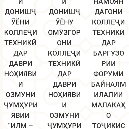
И
И
НАМОЯН
ДОНИШҶ
ДОНИШҶ
ДАГОНИ
ӮЁНИ
ӮЁНУ
КОЛЛЕҶИ
КОЛЛЕҶИ
ОМӮЗГОР
ТЕХНИКӢ
ТЕХНИКӢ
ОНИ
ДАР
ДАР
КОЛЛЕҶИ
БАРГУЗО
ДАВРИ
ТЕХНИКӢ
РИИ
НОҲИЯВИ
ДАР
ФОРУМИ
И
ДАВРИ
БАЙНАЛМ
ОЗМУНИ
НОҲИЯВИ
ИЛАЛИИ
ҶУМҲУРИ
И
МАЛАКАҲ
ЯВИИ
ОЗМУНИ
О
“ИЛМ –
ҶУМҲУРИ
ТОҶИКИС