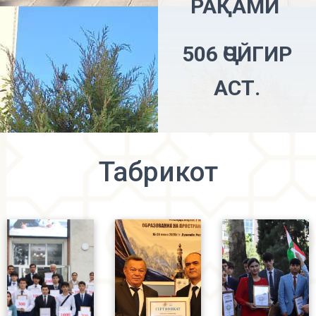
РАҚАМИ
506 ҶОЙГИР
АСТ.
Табрикот