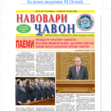
ба номи академик М.Осимӣ.