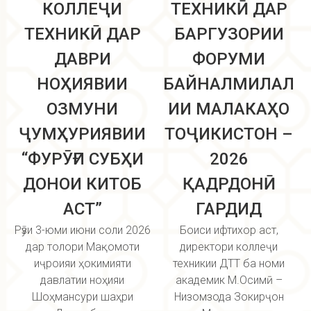
КОЛЛЕҶИ
ТЕХНИКӢ ДАР
ТЕХНИКӢ ДАР
БАРГУЗОРИИ
ДАВРИ
ФОРУМИ
НОҲИЯВИИ
БАЙНАЛМИЛАЛ
ОЗМУНИ
ИИ МАЛАКАҲО
ҶУМҲУРИЯВИИ
ТОҶИКИСТОН –
“ФУРӮҒИ СУБҲИ
2026
ДОНОИ КИТОБ
ҚАДРДОНӢ
АСТ”
ГАРДИД
Рӯзи 3-юми июни соли 2026
Боиси ифтихор аст,
дар толори Мақомоти
директори коллеҷи
иҷроияи ҳокимияти
техникии ДТТ ба номи
давлатии ноҳияи
академик М.Осимӣ –
Шоҳмансури шаҳри
Низомзода Зокирҷон