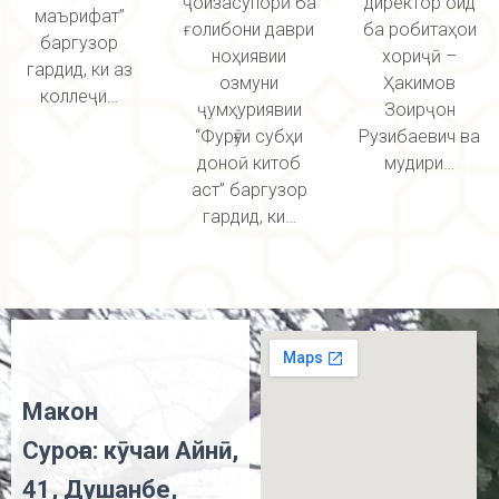
ҷоизасупорӣ ба
директор оид
маърифат”
ғолибони даври
ба робитаҳои
баргузор
ноҳиявии
хориҷӣ –
гардид, ки аз
озмуни
Ҳакимов
коллеҷи…
ҷумҳуриявии
Зоирҷон
“Фурӯғи субҳи
Рузибаевич ва
доноӣ китоб
мудири…
аст” баргузор
гардид, ки…
Макон
Суроға: кӯчаи Айнӣ,
41, Душанбе,