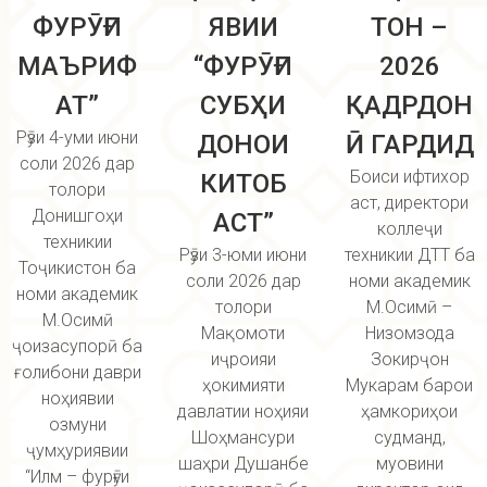
ФУРӮҒИ
ЯВИИ
ТОН –
МАЪРИФ
“ФУРӮҒИ
2026
АТ”
СУБҲИ
ҚАДРДОН
Рӯзи 4-уми июни
ДОНОИ
Ӣ ГАРДИД
соли 2026 дар
Боиси ифтихор
КИТОБ
толори
аст, директори
Донишгоҳи
АСТ”
коллеҷи
техникии
Рӯзи 3-юми июни
техникии ДТТ ба
Тоҷикистон ба
соли 2026 дар
номи академик
номи академик
толори
М.Осимӣ –
М.Осимӣ
Мақомоти
Низомзода
ҷоизасупорӣ ба
иҷроияи
Зокирҷон
ғолибони даври
ҳокимияти
Мукарам барои
ноҳиявии
давлатии ноҳияи
ҳамкориҳои
озмуни
Шоҳмансури
судманд,
ҷумҳуриявии
шаҳри Душанбе
муовини
“Илм – фурӯғи