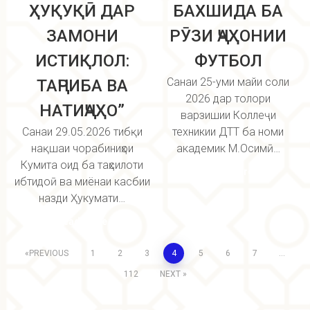
ҲУҚУҚӢ ДАР
БАХШИДА БА
ЗАМОНИ
РӮЗИ ҶАҲОНИИ
ИСТИҚЛОЛ:
ФУТБОЛ
Санаи 25-уми майи соли
ТАҶРИБА ВА
2026 дар толори
НАТИҶАҲО”
варзишии Коллеҷи
Санаи 29.05.2026 тибқи
техникии ДТТ ба номи
нақшаи чорабиниҳои
академик М.Осимӣ…
Кумита оид ба таҳсилоти
Read more
ибтидоӣ ва миёнаи касбии
назди Ҳукумати…
Read more
PREVIOUS
1
2
3
4
5
6
7
…
112
NEXT