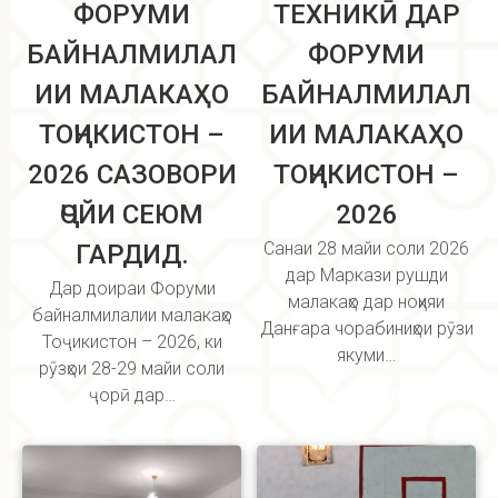
ФОРУМИ
ТЕХНИКӢ ДАР
БАЙНАЛМИЛАЛ
ФОРУМИ
ИИ МАЛАКАҲО
БАЙНАЛМИЛАЛ
ТОҶИКИСТОН –
ИИ МАЛАКАҲО
2026 САЗОВОРИ
ТОҶИКИСТОН –
ҶОЙИ СЕЮМ
2026
Санаи 28 майи соли 2026
ГАРДИД.
дар Маркази рушди
Дар доираи Форуми
малакаҳо дар ноҳияи
байналмилалии малакаҳо
Данғара чорабиниҳои рӯзи
Тоҷикистон – 2026, ки
якуми…
рӯзҳои 28-29 майи соли
Read more
ҷорӣ дар…
Read more