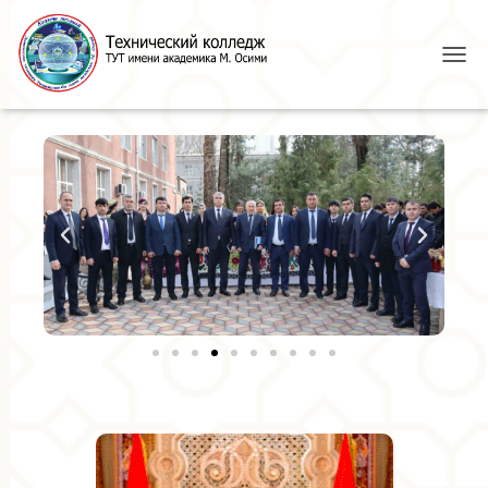
T
O
G
G
L
E
N
A
V
I
G
A
T
I
O
N