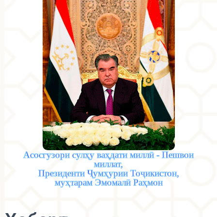
Асосгузори сулҳу ваҳдати миллӣ - Пешвои
миллат,
Президенти Ҷумҳурии Тоҷикистон,
муҳтарам Эмомалӣ Раҳмон