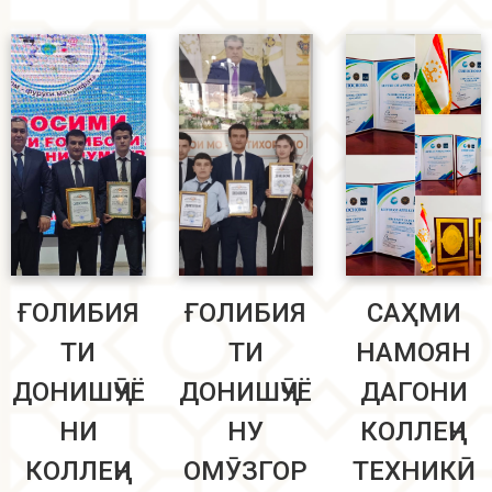
ҒОЛИБИЯ
ҒОЛИБИЯ
САҲМИ
ТИ
ТИ
НАМОЯН
ДОНИШҶӮЁ
ДОНИШҶӮЁ
ДАГОНИ
НИ
НУ
КОЛЛЕҶИ
КОЛЛЕҶИ
ОМӮЗГОР
ТЕХНИКӢ