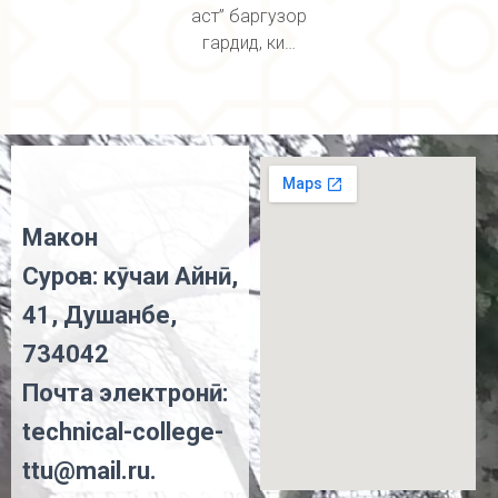
аст” баргузор
гардид, ки…
Макон
Суроға: кӯчаи Айнӣ,
41, Душанбе,
734042
Почта электронӣ:
technical-college-
ttu@mail.ru.