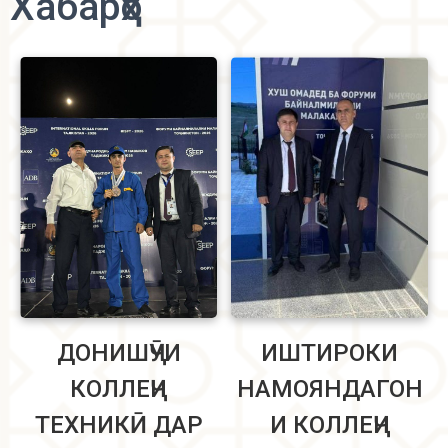
Хабарҳо
ДОНИШҶӮИ
ИШТИРОКИ
КОЛЛЕҶИ
НАМОЯНДАГОН
ТЕХНИКӢ ДАР
И КОЛЛЕҶИ