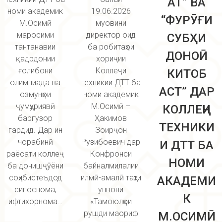
АТ” ВА
номи академик
19.06.2026
“ФУРӮҒИ
М.Осимӣ
муовини
маросими
директор оид
СУБҲИ
тантанавии
ба робитаҳои
ДОНОӢ
қадрдонии
хориҷии
ғолибони
Коллеҷи
КИТОБ
олимпиада ва
техникии ДТТ ба
АСТ” ДАР
озмунҳои
номи академик
ҷумҳуриявӣ
М.Осимӣ –
КОЛЛЕҶИ
баргузор
Ҳакимов
ТЕХНИКИ
гардид. Дар ин
Зоирҷон
чорабинӣ
Рузибоевич дар
И ДТТ БА
раёсати коллеҷ
Конфронси
НОМИ
ба донишҷӯёни
байналмилалии
соҳибистеъдод
илмӣ-амалӣ таҳти
АКАДЕМИ
сипоснома,
унвони
К
ифтихорнома…
«Тамоюлҳои
рушди маориф
М.ОСИМӢ