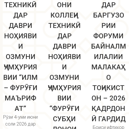
ТЕХНИКӢ
ОНИ
ДАР
ДАР
КОЛЛЕҶИ
БАРГУЗО
ДАВРИ
ТЕХНИКӢ
РИИ
НОҲИЯВИ
ДАР
ФОРУМИ
И
ДАВРИ
БАЙНАЛМ
ОЗМУНИ
НОҲИЯВИ
ИЛАЛИИ
ҶУМҲУРИЯ
И
МАЛАКАҲ
ВИИ “ИЛМ
ОЗМУНИ
О
– ФУРӮҒИ
ҶУМҲУРИЯ
ТОҶИКИСТ
МАЪРИФ
ВИИ
ОН – 2026
АТ”
“ФУРӮҒИ
ҚАДРДОН
Рӯзи 4-уми июни
СУБҲИ
Ӣ ГАРДИД
соли 2026 дар
Боиси ифтихор