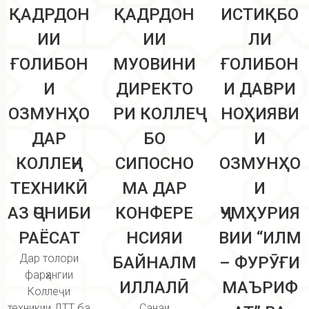
ҚАДРДОН
ҚАДРДОН
ИСТИҚБО
ИИ
ИИ
ЛИ
ҒОЛИБОН
МУОВИНИ
ҒОЛИБОН
И
ДИРЕКТО
И ДАВРИ
ОЗМУНҲО
РИ КОЛЛЕҶ
НОҲИЯВИ
ДАР
БО
И
КОЛЛЕҶИ
СИПОСНО
ОЗМУНҲО
ТЕХНИКӢ
МА ДАР
И
АЗ ҶОНИБИ
КОНФЕРЕ
ҶУМҲУРИЯ
РАЁСАТ
НСИЯИ
ВИИ “ИЛМ
Дар толори
БАЙНАЛМ
– ФУРӮҒИ
фарҳангии
ИЛЛАЛӢ
МАЪРИФ
Коллеҷи
техникии ДТТ ба
Санаи