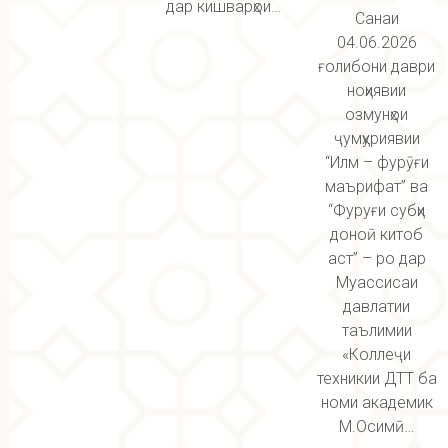
дар кишварҳои…
Санаи
04.06.2026
ғолибони даври
ноҳиявии
озмунҳои
ҷумҳуриявии
“Илм – фурӯғи
маърифат” ва
“Фуруғи субҳи
доноӣ китоб
аст” – ро дар
Муассисаи
давлатии
таълимии
«Коллеҷи
техникии ДТТ ба
номи академик
М.Осимӣ…