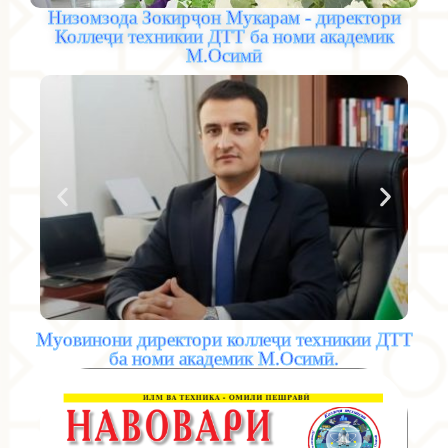
Низомзода Зокирҷон Мукарам - директори
Коллеҷи техникии ДТТ ба номи академик
М.Оcимӣ
Муовинони директори коллеҷи техникии ДТТ
ба номи академик М.Осимӣ.