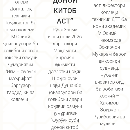
ДОНОИ
толори
аст, директори
Донишгоҳи
КИТОБ
коллеҷи
техникии
техникии ДТТ ба
АСТ”
Тоҷикистон ба
номи академик
номи академик
Рӯзи 3-юми
М.Осимӣ –
М.Осимӣ
июни соли 2026
Низомзода
ҷоизасупорӣ ба
дар толори
Зокирҷон
ғолибони даври
Мақомоти
Мукарам барои
ноҳиявии озмуни
иҷроияи
ҳамкориҳои
ҷумҳуриявии
ҳокимияти
судманд,
“Илм – фурӯғи
давлатии ноҳияи
муовини
маърифат”
Шоҳмансури
директор оид
баргузор
шаҳри Душанбе
ба робитаҳои
гардид, ки аз
ҷоизасупорӣ ба
хориҷӣ –
коллеҷи…
ғолибони даври
Ҳакимов
ноҳиявии озмуни
Зоирҷон
ҷумҳуриявии
Рузибаевич ва
“Фурӯғи субҳи
мудири…
доноӣ китоб