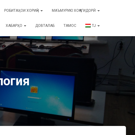
РОБИТАҲОИ ХОРИҶӢ
МАЪМУРИЮ ХОҶАГИДОРӢ
ХАБАРҲО
ДОВТАЛАБ
ТАМОС
TJ
логия