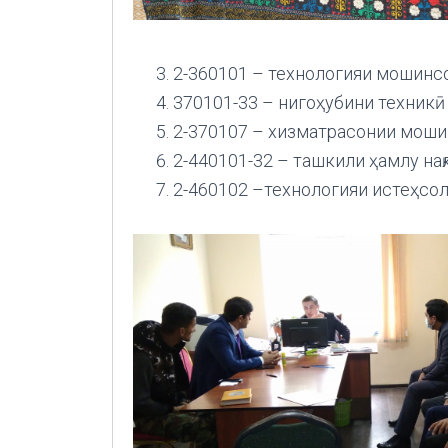
2-360101 – технологияи мошинсо
370101-33 – нигоҳубини техникӣ
2-370107 – хизматрасонии мошин
2-440101-32 – ташкили ҳамлу нақ
2-460102 –технологияи истеҳсол