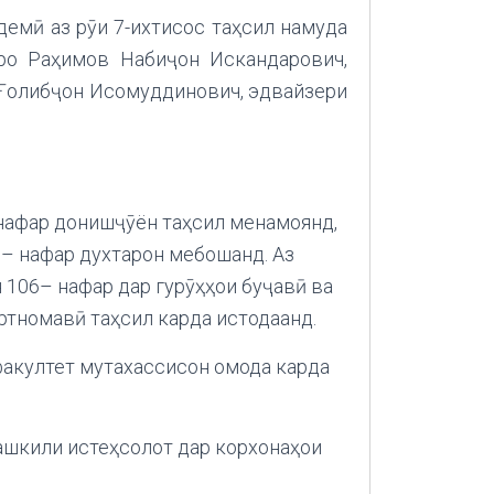
демӣ аз рӯи 7-ихтисос таҳсил намуда
нро Раҳимов Набиҷон Искандарович,
Ғолибҷон Исомуддинович, эдвайзери
 нафар донишҷӯён таҳсил менамоянд,
8 – нафар духтарон мебошанд.
Аз
106– нафар дар гурӯҳҳои буҷавӣ ва
ртномавӣ таҳсил карда истодаанд.
факултет мутахассисон омода карда
ташкили истеҳсолот дар корхонаҳои