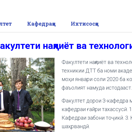
лтет
Кафедраҳо
Ихтисосҳо
акултети нақлиёт ва технолог
Факултети нақлиёт ва техно
техникии ДТТ ба номи акад
моҳи январи соли 2020 ба к
фаъолият намуда истодааст.
Факултет дорои 3-кафедра 
кафедраи ғайри тахассусӣ. 1.
Кафедраи забони тоҷикӣ. 3
шаҳрвандӣ.