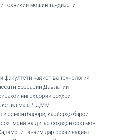
ии техникии мошин таҷҳизоти
 факултети нақлиёт ва технология
Раёсати Бозрасии Давлатии
исаҳои нигоҳдории роҳҳои
текстил-маш, ҶДММ-
и сементбарорӣ, карйерҳо барои
 сохтмонӣ ва дигар соҳаҳои сохтмон
 Хадамоти танзим дар соҳаи нақлиёт,