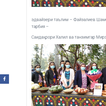
эдвайзери таълим – Файзалиев Шам
тарбия –
Саидаҳрори Халил
ва танзимгар Мир