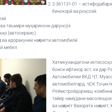
2-361131-01 – истифодабар
бинокорӣ ва роҳсозӣ.
зӣ.
 ва таъмири муҳарикони дарунсӯз.
ҳо (автосервис).
л ва идоракунии нақлиёти автомобилӣ.
ӣ мебел.
Хатмкунандагони ихтисосҳои
боиси ифтихор аст, ки дар 
Автомобилии ВКД ҶТ, Муасс
автомобилгард, ҶСК Тоҷик
Реймстройдормаш, комбинат
тайёр намудани масолеҳҳои
ва нақлиёт Вазорати нақлиёт,