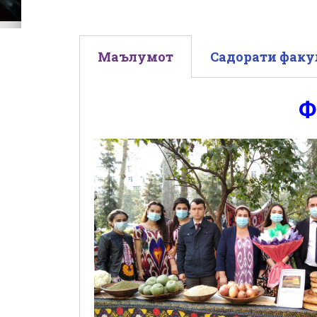
Маълумот
Садорати факу
Ф