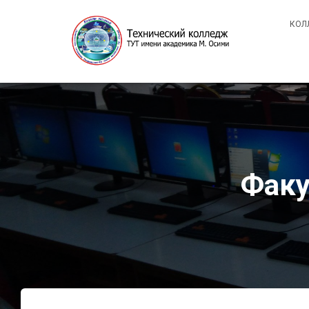
КОЛ
Факу