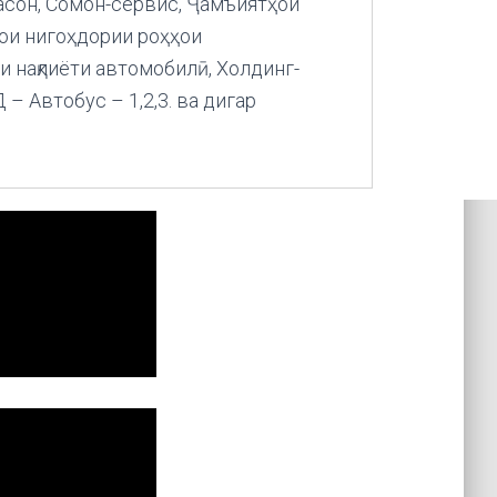
асон, Сомон-сервис, Ҷамъиятҳои
ои нигоҳдории роҳҳои
 нақлиёти автомобилӣ, Холдинг-
– Автобус – 1,2,3.
ва дигар