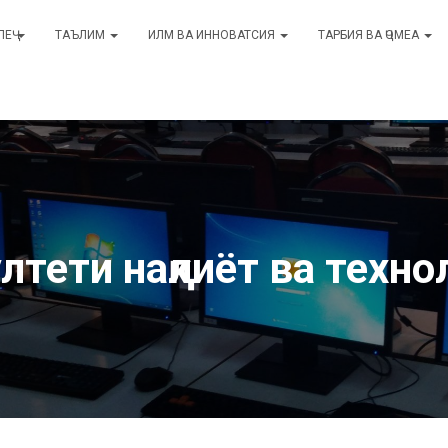
ЛЕҶ
ТАЪЛИМ
ИЛМ ВА ИННОВАТСИЯ
ТАРБИЯ ВА ҶОМЕА
лтети нақлиёт ва техно