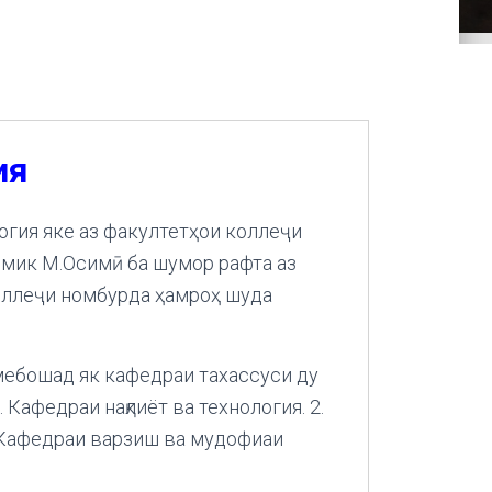
ия
логия яке аз факултетҳои коллеҷи
емик М.Осимӣ ба шумор рафта аз
оллеҷи номбурда ҳамроҳ шуда
мебошад як кафедраи тахассуси ду
 Кафедраи нақлиёт ва технология. 2.
. Кафедраи варзиш ва мудофиаи