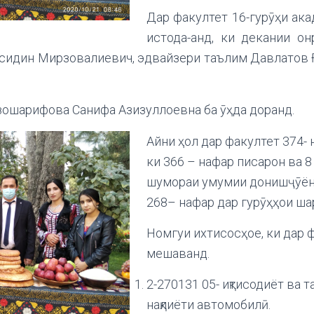
Дар факултет 16-гурӯҳи ака
истода-анд, ки декании о
сидин Мирзовалиевич, эдвайзери таълим Давлатов 
зошарифова Санифа Азизуллоевна ба ӯҳда доранд.
Айни ҳол дар факултет 374-
ки 366 – нафар писарон ва 
шумораи умумии донишҷӯён 
268– нафар дар гурӯҳҳои ша
Номгуи ихтисосҳое, ки дар 
мешаванд.
2-270131 05- иқтисодиёт ва 
нақлиёти автомобилӣ.