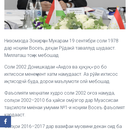
Низомзода Зокирҷон Мукарам 19 сентябри соли 1978
дар ноҳияи Восеъ, деҳаи Рӯдакӣ таваллуд шудааст.
Миллаташ тоҷик мебошад.
Соли 2002 Донишкадаи «Андоз ва ҳуқуқ»-ро бо
ихтисоси менеҷмент хатм намудааст. Аз рӯйи ихтисос
иқтисодчӣ буда, дорои маълумоти олӣ мебошад.
Фаъолияти меҳнатии худро соли 2002 оғоз намуда,
солҳои 2002–2010 ба ҳайси омӯзгор дар Муассисаи
таҳсилоти миёнаи умумии №1-и ноҳияи Восеъ фаъолият
кардааст.
Солҳои 2016–2017 дар вазифаи муовини декан оид ба