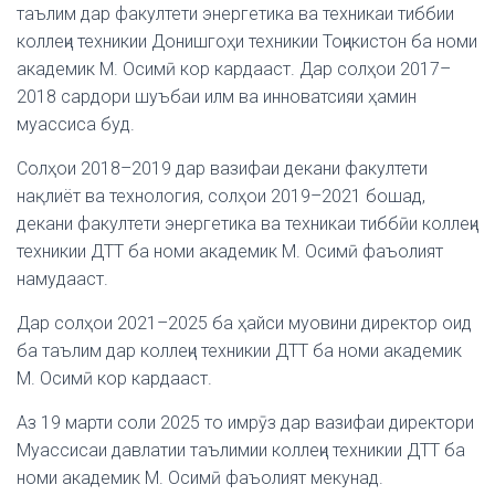
таълим дар факултети энергетика ва техникаи тиббии
коллеҷи техникии Донишгоҳи техникии Тоҷикистон ба номи
академик М. Осимӣ кор кардааст. Дар солҳои 2017–
2018 сардори шуъбаи илм ва инноватсияи ҳамин
муассиса буд.
Солҳои 2018–2019 дар вазифаи декани факултети
нақлиёт ва технология, солҳои 2019–2021 бошад,
декани факултети энергетика ва техникаи тиббӣи коллеҷи
техникии ДТТ ба номи академик М. Осимӣ фаъолият
намудааст.
Дар солҳои 2021–2025 ба ҳайси муовини директор оид
ба таълим дар коллеҷи техникии ДТТ ба номи академик
М. Осимӣ кор кардааст.
Аз 19 марти соли 2025 то имрӯз дар вазифаи директори
Муассисаи давлатии таълимии коллеҷи техникии ДТТ ба
номи академик М. Осимӣ фаъолият мекунад.