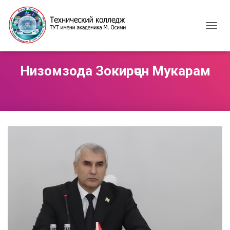
T
O
G
G
Низомзода Зокирҷон Мукарам​
L
E
N
A
V
I
G
A
T
I
O
N