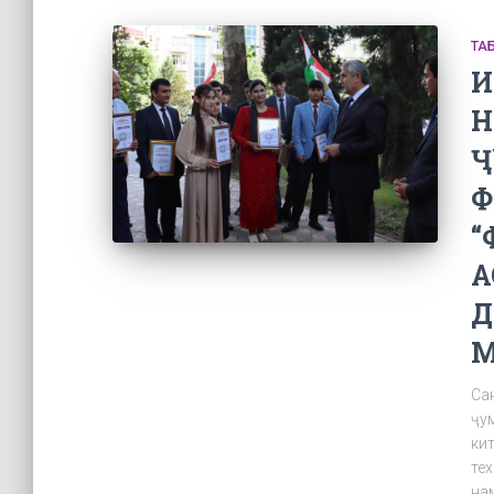
ТА
И
Н
Ҷ
Ф
“
А
Д
М
Са
ҷум
ки
те
нам