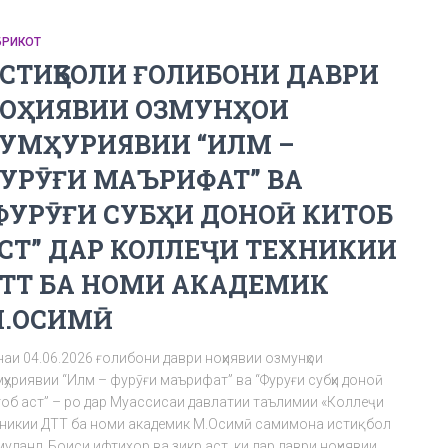
БРИКОТ
СТИҚБОЛИ ҒОЛИБОНИ ДАВРИ
ОҲИЯВИИ ОЗМУНҲОИ
УМҲУРИЯВИИ “ИЛМ –
УРӮҒИ МАЪРИФАТ” ВА
ФУРӮҒИ СУБҲИ ДОНОӢ КИТОБ
СТ” ДАР КОЛЛЕҶИ ТЕХНИКИИ
ТТ БА НОМИ АКАДЕМИК
.ОСИМӢ
наи 04.06.2026 ғолибони даври ноҳиявии озмунҳои
ҳуриявии “Илм – фурӯғи маърифат” ва “Фуруғи субҳи доноӣ
тоб аст” – ро дар Муассисаи давлатии таълимии «Коллеҷи
хникии ДТТ ба номи академик М.Осимӣ самимона истиқбол
уданд. Боиси ифтихор ва зикр аст, ки дар даври ноҳиявии