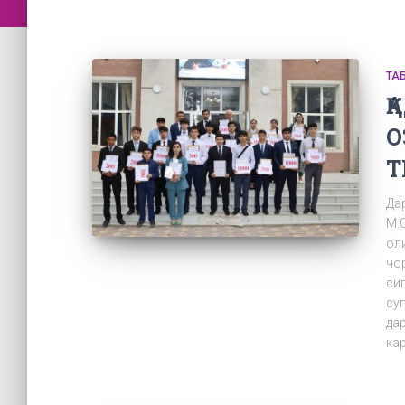
ТА
Қ
О
Т
Да
М.
оли
чо
си
су
да
кар