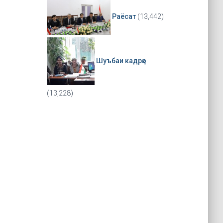
Раёсат
(13,442)
Шуъбаи кадрҳо
(13,228)