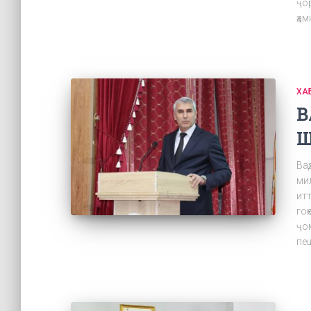
ҷо
ҳа
ХА
В
Ш
Ваҳ
мил
итт
гоҳ
ҷо
пе