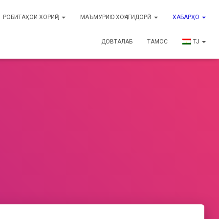
РОБИТАҲОИ ХОРИҶӢ
МАЪМУРИЮ ХОҶАГИДОРӢ
ХАБАРҲО
ДОВТАЛАБ
ТАМОС
TJ