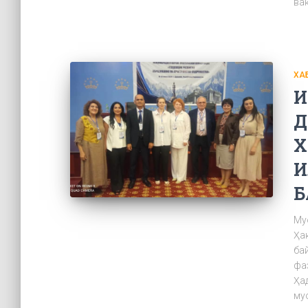
ва
ХА
И
Д
Х
И
Б
Му
Ҳа
ба
фа
Ҳа
му