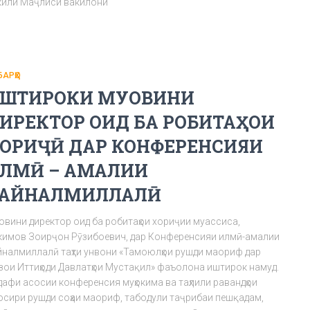
кили Маҷлиси вакилони
БАРҲО
ШТИРОКИ МУОВИНИ
ИРЕКТОР ОИД БА РОБИТАҲОИ
ОРИҶӢ ДАР КОНФЕРЕНСИЯИ
ЛМӢ – АМАЛИИ
АЙНАЛМИЛЛАЛӢ
овини директор оид ба робитаҳои хориҷии муассиса,
кимов Зоирҷон Рӯзибоевич, дар Конференсияи илмӣ-амалии
йналмиллалӣ таҳти унвони «Тамоюлҳои рушди маориф дар
зои Иттиҳоди Давлатҳои Мустақил» фаъолона иштирок намуд.
дафи асосии конференсия муҳокима ва таҳлили равандҳои
осири рушди соҳаи маориф, табодули таҷрибаи пешқадам,