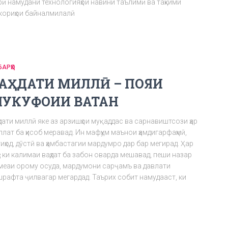
рӣ намудани технологияҳои навини таълимӣ ва таҳкими
мкориҳои байналмилалӣ
БАРҲО
АҲДАТИ МИЛЛӢ – ПОЯИ
УКУФОИИ ВАТАН
дати миллӣ яке аз арзишҳои муқаддас ва сарнавиштсози ҳар
лат ба ҳисоб меравад. Ин мафҳум маънои ҳамдигарфаҳмӣ,
иҳод, дӯстӣ ва ҳамбастагии мардумро дар бар мегирад. Ҳар
е ки калимаи ваҳдат ба забон оварда мешавад, пеши назар
меаи орому осуда, мардумони сарҷамъ ва давлати
шрафта ҷилвагар мегардад. Таърих собит намудааст, ки