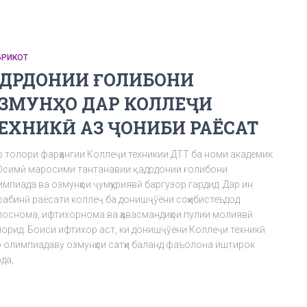
БРИКОТ
АДРДОНИИ ҒОЛИБОНИ
ЗМУНҲО ДАР КОЛЛЕҶИ
ЕХНИКӢ АЗ ҶОНИБИ РАЁСАТ
р толори фарҳангии Коллеҷи техникии ДТТ ба номи академик
Осимӣ маросими тантанавии қадрдонии ғолибони
мпиада ва озмунҳои ҷумҳуриявӣ баргузор гардид. Дар ин
рабинӣ раёсати коллеҷ ба донишҷӯёни соҳибистеъдод
поснома, ифтихорнома ва ҳавасмандиҳои пулии молиявӣ
порид. Боиси ифтихор аст, ки донишҷӯёни Коллеҷи техникӣ
р олимпиадаву озмунҳои сатҳи баланд фаъолона иштирок
да,