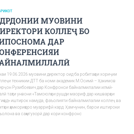
БРИКОТ
АДРДОНИИ МУОВИНИ
ИРЕКТОРИ КОЛЛЕҶ БО
ИПОСНОМА ДАР
ОНФЕРЕНСИЯИ
АЙНАЛМИЛЛАЛӢ
наи 19.06.2026 муовини директор оид ба робитаҳои хориҷии
ллеҷи техникии ДТТ ба номи академик М.Осимӣ – Ҳакимов
ирҷон Рузибоевич дар Конфронси байналмилалии илмӣ-
алӣ таҳти унвони «Тамоюлҳои рушди маориф дар кишварҳои
тиҳод» иштирок намуда, фаъолияти байналмилалии коллеҷ ва
мтҳои ҳамкориҳоро муаррифӣ кард. Ҳамчунин, барои иштироки
ъолона ва саҳмгузорӣ дар кори конфронс