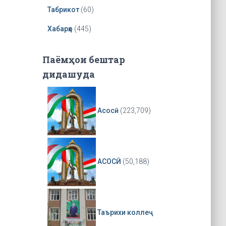
r
Табрикот
(60)
Хабарҳо
(445)
Паёмҳои бештар
дидашуда
Асосӣ
(223,709)
АСОСӢ
(50,188)
Таърихи коллеҷ