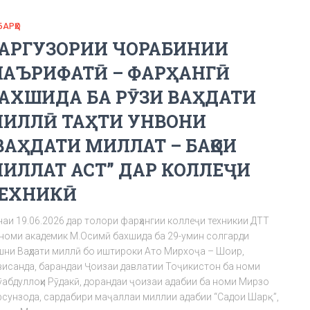
БАРҲО
АРГУЗОРИИ ЧОРАБИНИИ
АЪРИФАТӢ – ФАРҲАНГӢ
АХШИДА БА РӮЗИ ВАҲДАТИ
ИЛЛӢ ТАҲТИ УНВОНИ
ВАҲДАТИ МИЛЛАТ – БАҚОИ
ИЛЛАТ АСТ” ДАР КОЛЛЕҶИ
ЕХНИКӢ
наи 19.06.2026 дар толори фарҳангии коллеҷи техникии ДТТ
 номи академик М.Осимӣ бахшида ба 29-умин солгарди
шни Ваҳдати миллӣ бо иштироки Ато Мирхоҷа – Шоир,
висанда, барандаи Ҷоизаи давлатии Тоҷикистон ба номи
ӯабдуллоҳи Рӯдакӣ, дорандаи ҷоизаи адабии ба номи Мирзо
рсунзода, сардабири маҷаллаи миллии адабии “Садои Шарқ”,