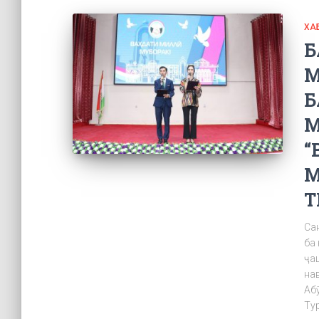
ХА
Б
М
Б
М
“
М
Т
Са
ба
ҷа
на
Аб
Ту