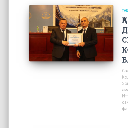
ТА
Қ
Д
С
К
Б
Са
Ко
Зо
ам
Ит
са
фа