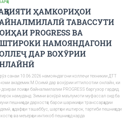
БАРҲО
АҚВИЯТИ ҲАМКОРИҲОИ
АЙНАЛМИЛАЛӢ ТАВАССУТИ
ОИҲАИ PROGRESS ВА
ШТИРОКИ НАМОЯНДАГОНИ
ОЛЛЕҶ ДАР ВОХӮРИИ
НЛАЙНӢ
рӯз санаи 10.06.2026 намояндагони коллеҷи техникии ДТТ
 номи академик М.Осимӣ дар вохӯрии иттилоотии онлайн, ки
р доираи лоиҳаи байналмилалии PROGRESS баргузор гардид,
тирок намуданд. Зимни вохӯрӣ маълумоти муфассал оид ба
муни пешниҳоди дархостҳо барои шарикиҳои транссарҳадии
демӣ, ҳадафҳои ташаббус, шартҳои иштирок, тартиби пешниҳоди
хостҳо ва меъёрҳои интихоб пешниҳод карда