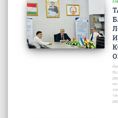
ХА
Т
Б
Л
И
К
О
Им
ба
да
иш
оз
тан
дар