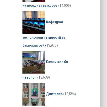
иқтисодиёт ва идора
(14,006)
Кафедраи
технологияи иттилоотӣ ва
барномасозӣ
(13,970)
Бахши кор бо
ҷавонон
(13,639)
Довталаб
(13,586)