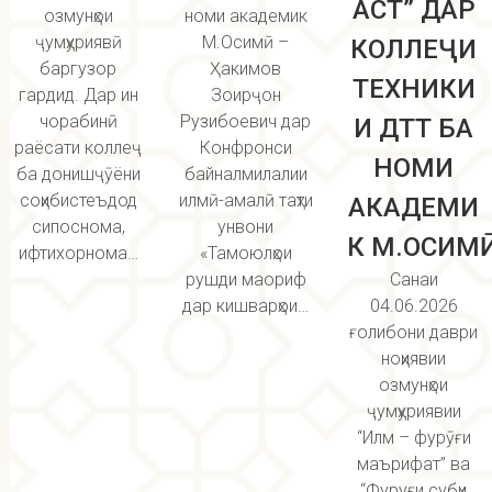
АСТ” ДАР
озмунҳои
номи академик
ҷумҳуриявӣ
М.Осимӣ –
КОЛЛЕҶИ
баргузор
Ҳакимов
ТЕХНИКИ
гардид. Дар ин
Зоирҷон
чорабинӣ
Рузибоевич дар
И ДТТ БА
раёсати коллеҷ
Конфронси
НОМИ
ба донишҷӯёни
байналмилалии
соҳибистеъдод
илмӣ-амалӣ таҳти
АКАДЕМИ
сипоснома,
унвони
К М.ОСИМӢ
ифтихорнома…
«Тамоюлҳои
рушди маориф
Санаи
дар кишварҳои…
04.06.2026
ғолибони даври
ноҳиявии
озмунҳои
ҷумҳуриявии
“Илм – фурӯғи
маърифат” ва
“Фуруғи субҳи