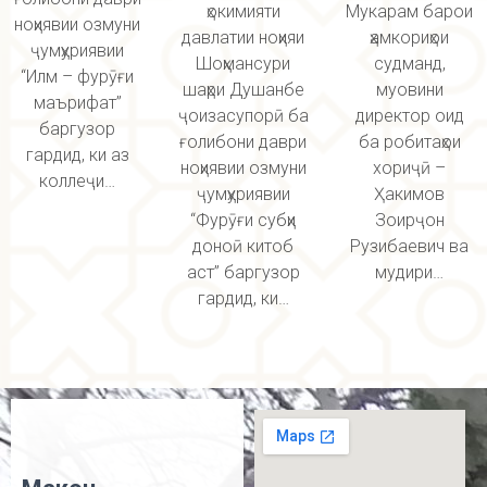
ҳокимияти
Мукарам барои
ноҳиявии озмуни
давлатии ноҳияи
ҳамкориҳои
ҷумҳуриявии
Шоҳмансури
судманд,
“Илм – фурӯғи
шаҳри Душанбе
муовини
маърифат”
ҷоизасупорӣ ба
директор оид
баргузор
ғолибони даври
ба робитаҳои
гардид, ки аз
ноҳиявии озмуни
хориҷӣ –
коллеҷи…
ҷумҳуриявии
Ҳакимов
“Фурӯғи субҳи
Зоирҷон
доноӣ китоб
Рузибаевич ва
аст” баргузор
мудири…
гардид, ки…