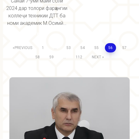
Санаи 7-уми майи соли
2024 дар толори фарҳангии
коллеҷи техникии ДТТ ба
номи академик М.Осимӣ…
Read more
PREVIOUS
1
…
53
54
55
56
57
58
59
…
112
NEXT