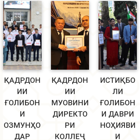
ҚАДРДОН
ҚАДРДОН
ИСТИҚБО
ИИ
ИИ
ЛИ
ҒОЛИБОН
МУОВИНИ
ҒОЛИБОН
И
ДИРЕКТО
И ДАВРИ
ОЗМУНҲО
РИ
НОҲИЯВИ
ДАР
КОЛЛЕҶ
И