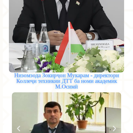
Низомзода Зокирҷон Мукарам - директори
Коллеҷи техникии ДТТ ба номи академик
М.Оcимӣ