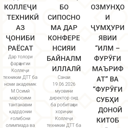
КОЛЛЕҶИ
БО
ОЗМУНҲО
ТЕХНИКӢ
СИПОСНО
И
АЗ
МА ДАР
ҶУМҲУРИ
ҶОНИБИ
КОНФЕРЕ
ЯВИИ
РАЁСАТ
НСИЯИ
“ИЛМ –
Дар толори
БАЙНАЛМ
ФУРӮҒИ
фарҳангии
ИЛЛАЛӢ
МАЪРИФ
Коллеҷи
техникии ДТТ ба
Санаи
АТ” ВА
номи академик
19.06.2026
“ФУРӮҒИ
М.Осимӣ
муовини
маросими
директор оид
СУБҲИ
тантанавии
ба робитаҳои
ДОНОӢ
қадрдонии
хориҷии
ғолибони
Коллеҷи
КИТОБ
олимпиада ва
техникии ДТТ ба