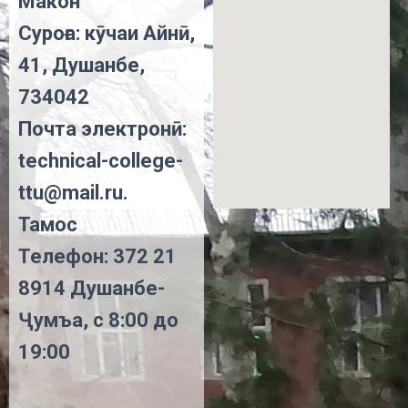
Макон
Суроға: кӯчаи Айнӣ,
41, Душанбе,
734042
Почта электронӣ:
technical-college-
ttu@mail.ru.
Тамос
Телефон: 372 21
8914 Душанбе-
Ҷумъа, с 8:00 до
19:00