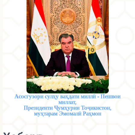
Асосгузори сулҳу ваҳдати миллӣ - Пешвои
миллат,
Президенти Ҷумҳурии Тоҷикистон,
муҳтарам Эмомалӣ Раҳмон