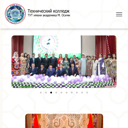
T
O
G
G
L
E
N
A
V
I
G
A
T
I
O
N