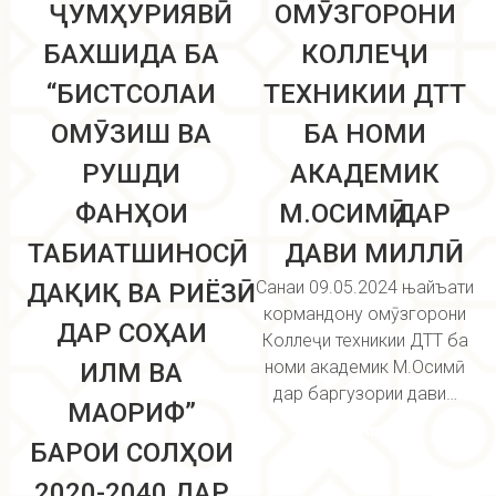
ҶУМҲУРИЯВӢ
ОМӮЗГОРОНИ
БАХШИДА БА
КОЛЛЕҶИ
“БИСТСОЛАИ
ТЕХНИКИИ ДТТ
ОМӮЗИШ ВА
БА НОМИ
РУШДИ
АКАДЕМИК
ФАНҲОИ
М.ОСИМӢ ДАР
ТАБИАТШИНОСӢ,
ДАВИ МИЛЛӢ
Санаи 09.05.2024 њайъати
ДАҚИҚ ВА РИЁЗӢ
кормандону омӯзгорони
ДАР СОҲАИ
Коллеҷи техникии ДТТ ба
номи академик М.Осимӣ
ИЛМ ВА
дар баргузории дави…
МАОРИФ”
Read more
БАРОИ СОЛҲОИ
2020-2040 ДАР