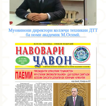
Муовинони директори коллеҷи техникии ДТТ
ба номи академик М.Осимӣ.