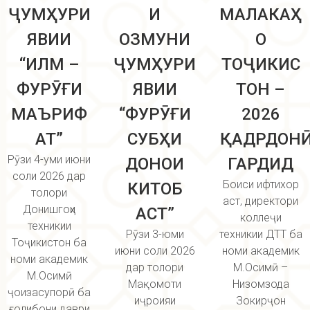
ҶУМҲУРИ
И
МАЛАКАҲ
ЯВИИ
ОЗМУНИ
О
“ИЛМ –
ҶУМҲУРИ
ТОҶИКИС
ФУРӮҒИ
ЯВИИ
ТОН –
МАЪРИФ
“ФУРӮҒИ
2026
АТ”
СУБҲИ
ҚАДРДОНӢ
Рӯзи 4-уми июни
ДОНОИ
ГАРДИД
соли 2026 дар
Боиси ифтихор
КИТОБ
толори
аст, директори
Донишгоҳи
АСТ”
коллеҷи
техникии
Рӯзи 3-юми
техникии ДТТ ба
Тоҷикистон ба
июни соли 2026
номи академик
номи академик
дар толори
М.Осимӣ –
М.Осимӣ
Мақомоти
Низомзода
ҷоизасупорӣ ба
иҷроияи
Зокирҷон
ғолибони даври