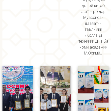
доноӣ китоб
аст” – ро дар
Муассисаи
давлатии
таълимии
«Коллеҷи
техникии ДТТ ба
номи академик
М.Осимӣ…