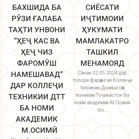
БАХШИДА БА
СИЁСАТИ
РӮЗИ ҒАЛАБА
ИҶТИМОИИ
ТАҲТИ УНВОНИ
ҲУКУМАТИ
“ҲЕҶ КАС ВА
МАМЛАКАТРО
ҲЕҶ ЧИЗ
ТАШКИЛ
ФАРОМӮШ
МЕНАМОЯД
Санаи 02.05.2024 дар
НАМЕШАВАД”
толори фарҳангии Коллеҷи
ДАР КОЛЛЕҶИ
техникии Донишгоҳи
техникии Тоҷикистон ба
ТЕХНИКИИ ДТТ
номи академик М.Осимӣ
БА НОМИ
бо…
АКАДЕМИК
Read more
М.ОСИМӢ