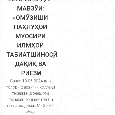
МАВЗӮИ:
«ОМӮЗИШИ
ПАҲЛӮҲОИ
МУОСИРИ
ИЛМҲОИ
ТАБИАТШИНОСӢ,
ДАҚИҚ ВА
РИЁЗӢ»
Санаи 10.05.2024 дар
толори фарҳангии коллеҷи
техникии Донишгоҳи
техникии Тоҷикистон ба
номи академик М.Осимӣ
тибқи…