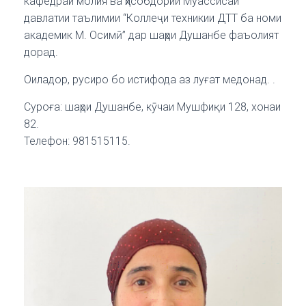
кафедраи молия ва ҳисобдории Муассисаи
давлатии таълимии “Коллеҷи техникии ДТТ ба номи
академик М. Осимӣ” дар шаҳри Душанбе фаъолият
дорад.
Оиладор, русиро бо истифода аз луғат медонад. .
Суроға: шаҳри Душанбе, кӯчаи Мушфиқи 128, хонаи
82.
Телефон: 981515115.