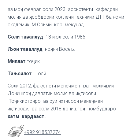
аз моҳи феврал соли 2023 ассистенти кафедраи
молия ва ҳисобдории коллеҷи техникии ДТТ ба номи
академик М.Осимӣ кор мекунад.
Соли таваллуд
13 июл соли 1986
Љои таваллуд
ноҳияи Восеъ.
Миллат
тоҷик
Тањсилот
олӣ
Соли 2012, факултети менеҷмент ва молиявии
Донишгоҳи давлатии молия ва иқтисоди
Тоҷикистонро аз руи ихтисоси менеҷмент
иқтисодӣ, ва соли 2018 донишгоҳи номбурдаро
хатм кардааст.
+992 91
8537274