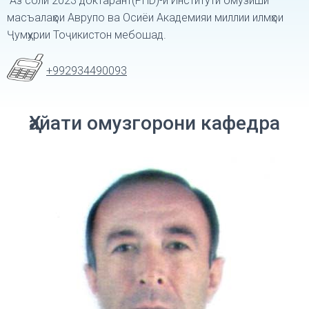
Аз соли 2023 доктарант(PHD)-и Институти омузиши
масъалаҳои Аврупо ва Осиёи Академияи миллии илмҳои
Ҷумҳурии Тоҷикистон мебошад.
+992934490093
Ҳайати омузгорони кафедра