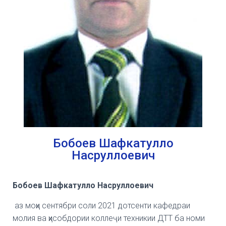
Бобоев Шафкатулло
Насруллоевич
Бобоев Шафкатулло Насруллоевич
аз моҳи сентябри соли 2021 дотсенти кафедраи
молия ва ҳисобдории коллеҷи техникии ДТТ ба номи