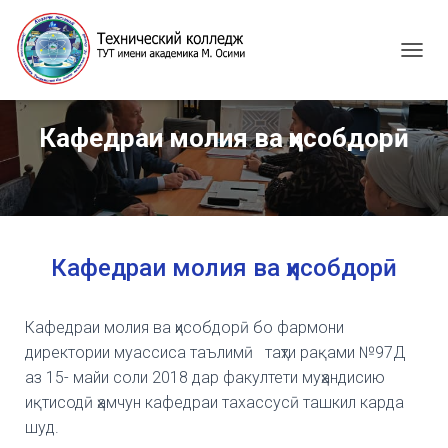
T
O
G
G
Кафедраи молия ва ҳисобдорӣ
L
E
N
A
V
I
G
Кафедраи молия ва ҳисобдорӣ
A
T
I
Кафедраи молия ва ҳисобдорӣ бо фармони
O
директории муассиса таълимӣ таҳти рақами №97Д
N
аз 15- майи соли 2018 дар факултети муҳандисию
иқтисодӣ ҳамчун кафедраи тахассусӣ ташкил карда
шуд.