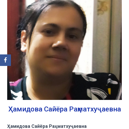
Ҳамидова Сайёра Раҳматхуҷаевна
Ҳамидова Сайёра Раҳматхуҷаевна