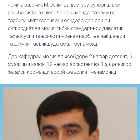
номи академик М.Осимї ва дастуру супоришњои
роњбарияти коллељ ба роњ монда, таълим ва
тарбияи мутахассисони ояндаро дар соњаи
иќтисодиёт ва молия тибќи стандартњои давлатии
тахассусии тањсилоти миёнаи касбї ва наќшањои
таълимии тасдиќшуда амалї менамояд.
Дар кафедраи молия ва ҳисобдорӣ 2 нафар дотсент, 6
муаллими калон, 12 нафар ассистент ва 1 ҳуҷҷатнигор
ба ҳайси корманди асосӣ фаъолият менамоянд.