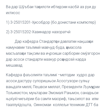
Ва дар Шӯъбаи таҳсилоти ибтидоии касбӣ аз руи ду
ихтисос
1).3-25015201-Ҳисобдор (бо донистани компютер)
2).3-25015202-Хазинадор назоратчӣ
Дар кафедра Стандартҳои давлатии нақшаҳои
намунавии таълимӣ мавҷуд буда, ҳамасола
масъалаҳои тақсим ва иҷроиши сарбории омӯзгорон
дар асоси стандарти мазкур роҳандозӣ карда
мешавад.
Кафедра фаъолияти таълимї –методии худро дар
асоси дастуру супоришњои Асосгузори сулњу
вањдати миллї, Пешвои миллат, Президенти Љумҳурии
Тољикистон, муњтарам Эмомалї Рањмон, санадњои
њуќуќї-меъёрии ба самти маориф, тањсилот ва илм
тааллуќдошта, Оинномаи коллељи техникии ДТТ ба