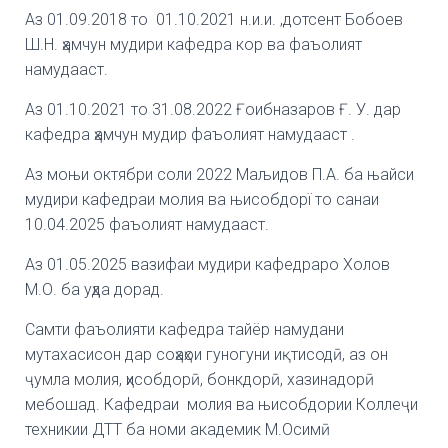
Аз 01.09.2018 то 01.10.2021 н.и.и. ,дотсент Бобоев
Ш.Н. ҳамчун мудири кафедра кор ва фаъолият
намудааст.
Аз 01.10.2021 то 31.08.2022 Ғоибназаров Ғ. У. дар
кафедра ҳамчун мудир фаъолият намудааст .
Аз моњи октябри соли 2022 Маљидов П.А. ба њайси
мудири кафедраи молия ва њисобдорї то санаи
10.04.2025 фаъолият намудааст.
Аз 01.05.2025 вазифаи мудири кафедраро Холов
М.О. ба уҳда дорад.
Самти фаъолияти кафедра тайёр намудани
мутахасисон дар соҳаҳои гуногуни иқтисодӣ, аз он
ҷумла молия, ҳисобдорӣ, бонкдорӣ, хазинадорӣ
мебошад. Кафедраи молия ва њисобдории Коллеҷи
техникии ДТТ ба номи академик М.Осимӣ