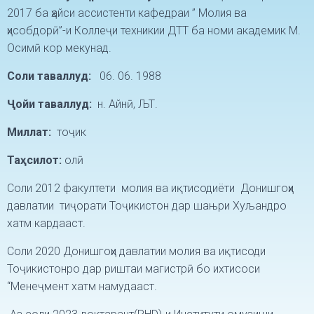
2017 ба ҳайси ассистенти кафедраи ” Молия ва
ҳисобдорӣ”-и Коллеҷи техникии ДТТ ба номи академик М.
Осимӣ кор мекунад.
Соли таваллуд:
06. 06. 1988
Ҷ
ойи
таваллуд:
н. Айнӣ, ЉТ.
Миллат:
тоҷик
Та
ҳ
силот
:
олӣ
Соли 2012 факултети молия ва иқтисодиёти Донишгоҳи
давлатии тиҷорати Тоҷикистон дар шањри Хуљандро
хатм кардааст.
Соли 2020 Донишгоҳи давлатии молия ва иқтисоди
Тоҷикистонро дар риштаи магистрӣ бо ихтисоси
“Менеҷмент хатм намудааст.