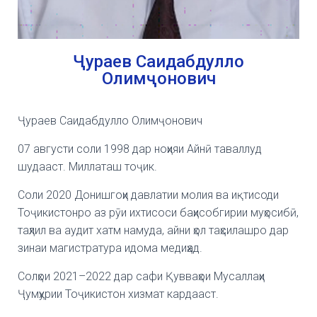
Ҷураев Саидабдулло
Олимҷонович
Ҷураев Саидабдулло Олимҷонович
07 августи соли 1998 дар ноҳияи Айнӣ таваллуд
шудааст. Миллаташ тоҷик.
Соли 2020 Донишгоҳи давлатии молия ва иқтисоди
Тоҷикистонро аз рӯи ихтисоси баҳисобгирии муҳосибӣ,
таҳлил ва аудит хатм намуда, айни ҳол таҳсилашро дар
зинаи магистратура идома медиҳад.
Солҳои 2021–2022 дар сафи Қувваҳои Мусаллаҳи
Ҷумҳурии Тоҷикистон хизмат кардааст.