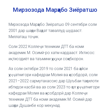
Мирзозода Марҳабо Зиёратшо
Мирзозода Марҳабо Зиёратшо 09 сентябри соли
2001 дар шаҳри Ваҳдат таваллуд шудааст.
Миллаташ тоҷик.
Соли 2022 Коллеҷи техникии ДТТ ба номи
академик М. Осимӣ-ро хатм кардааст. Ихтисос:
иқтисодиёт ва таъмини ҳуқуқи соҳибкорон.
Аз соли октябри 2019 то соли 2021 ба ҳайси
ҳуҷҷатнигори кафедраи Молия ва ҳисобдорӣ, соли
2021–2022 сармутахассис дар Шуъбаи таҳсилоти
ибтидои касбӣ ва аз соли 2023 то ҳол ҳуҷҷатнигори
кафедраи Молия ва ҳисобдорӣ дар Коллеҷи
техникии ДТТ ба номи академик М. Осимӣ дар
шаҳри Душанбе кор мекунад.