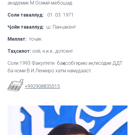
академик М.Осимӣ мебошад.
Соли таваллуд:
01. 03. 1971
Ҷ
ойи
таваллуд:
ш. Панҷакент
Миллат:
тоҷик
Та
ҳ
силот
:
олӣ, н.и.и., дотсент
Соли 1993 Факултети баҳисобгирию иқтисодии ДДТ
ба номи В.И.Ленинро хатм намудааст.
+992908835515