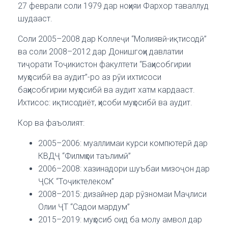
27 феврали соли 1979 дар ноҳияи Фархор таваллуд
шудааст.
Соли 2005–2008 дар Коллеҷи “Молиявӣ-иқтисодӣ”
ва соли 2008–2012 дар Донишгоҳи давлатии
тиҷорати Тоҷикистон факултети “Баҳисобгирии
муҳосибӣ ва аудит”-ро аз рӯи ихтисоси
баҳисобгирии муҳосибӣ ва аудит хатм кардааст.
Ихтисос: иқтисодиёт, ҳисоби муҳосибӣ ва аудит.
Кор ва фаъолият:
2005–2006: муаллимаи курси компютерӣ дар
КВДҶ “Филмҳои таълимӣ”
2006–2008: хазинадори шуъбаи мизоҷон дар
ҶСК “Тоҷиктелеком”
2008–2015: дизайнер дар рӯзномаи Маҷлиси
Олии ҶТ “Садои мардум”
2015–2019: муҳосиб оид ба молу амвол дар