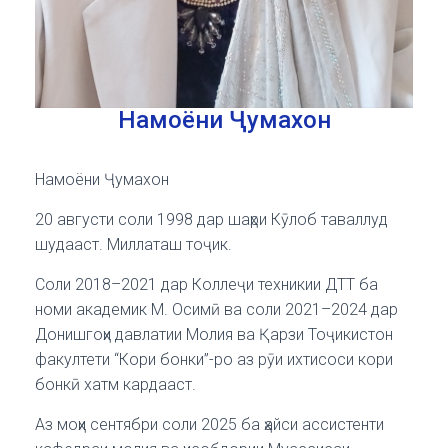
Намоёни Ҷумахон
Намоёни Ҷумахон
20 августи соли 1998 дар шаҳри Кӯлоб таваллуд
шудааст. Миллаташ тоҷик.
Соли 2018–2021 дар Коллеҷи техникии ДТТ ба
номи академик М. Осимӣ ва соли 2021–2024 дар
Донишгоҳи давлатии Молия ва Қарзи Тоҷикистон
факултети “Кори бонки”-ро аз рӯи ихтисоси кори
бонкӣ хатм кардааст.
Аз моҳи сентябри соли 2025 ба ҳайси ассистенти