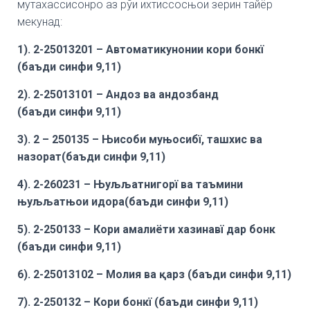
мутахассисонро аз рўи ихтиссосњои зерин тайёр
мекунад:
1). 2-25013201 – Автоматикунонии кори бонкї
(
баъди
синфи 9,11)
2). 2-25013101 – Андоз ва андозбанд
(
баъди
синфи 9,11)
3). 2 – 250135 –
Њисоби муњосибї, ташхис ва
назорат(
баъди
синфи 9,11)
4). 2-260231 – Њуљљатнигорї ва таъмини
њуљљатњои идора(
баъди
синфи 9,11)
5). 2-250133 – Кори амалиёти хазинавї дар бонк
(
баъди
синфи 9,11)
6). 2-25013102 – Молия ва
қарз
(
баъди
синфи 9,11)
7). 2-250132 – Кори бонкї (
баъди
синфи 9,11)