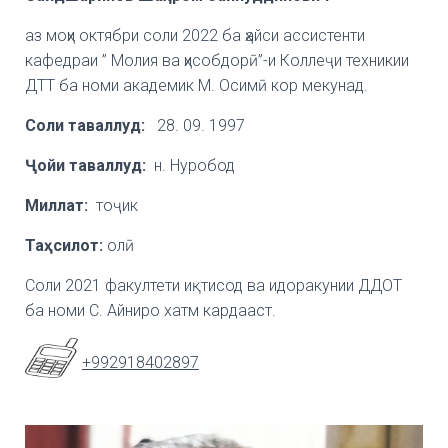
аз моҳи октябри соли 2022 ба ҳайси ассистенти
кафедраи ” Молия ва ҳисобдорӣ”-и Коллеҷи техникии
ДТТ ба номи академик М. Осимӣ кор мекунад.
Соли таваллуд:
28. 09. 1997
Ҷ
ойи
таваллуд:
н. Нуробод
Миллат:
тоҷик
Та
ҳ
силот
:
олӣ
Соли 2021 факултети иқтисод ва идоракунии ДДОТ
ба номи С. Айниро хатм кардааст.
+992918402897