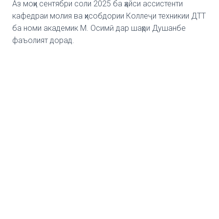
Аз моҳи сентябри соли 2025 ба ҳайси ассистенти
кафедраи молия ва ҳисобдории Коллеҷи техникии ДТТ
ба номи академик М. Осимӣ дар шаҳри Душанбе
фаъолият дорад.