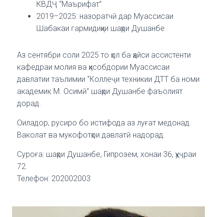
КВДҶ “Маърифат”
2019–2025: назоратчӣ дар Муассисаи
Шабакаи гармидиҳии шаҳри Душанбе
Аз сентябри соли 2025 то ҳол ба ҳайси ассистенти
кафедраи молия ва ҳисобдории Муассисаи
давлатии таълимии “Коллеҷи техникии ДТТ ба номи
академик М. Осимӣ” шаҳри Душанбе фаъолият
дорад.
Оиладор, русиро бо истифода аз луғат медонад.
Ваколат ва мукофотҳои давлатӣ надорад.
Суроға: шаҳри Душанбе, Гипрозем, хонаи 36, ҳуҷраи
72.
Телефон: 202002003