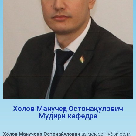
Холов Манучеҳр Остонақулович
Мудири кафедра
Холов Мануче
ҳр Остона
ќ
улович
аз моҳи сентябри соли