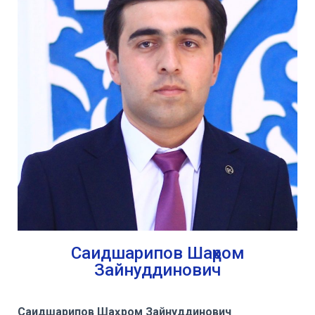
Саидшарипов Шаҳром
Зайнуддинович
Саидшарипов Ша
ҳ
ром
Зайнуддинович