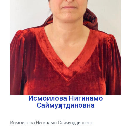
Исмоилова Нигинамо
Саймуҳитдиновна
Исмоилова Нигинамо Саймуҳитдиновна