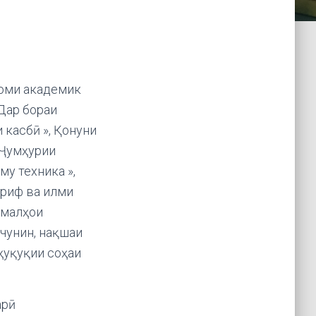
номи академик
Дар бораи
 касбӣ », Қонуни
 Ҷумҳурии
у техника »,
ориф ва илми
амалҳои
чунин, нақшаи
ҳуқуқии соҳаи
арӣ