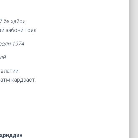
7 ба ҳайси
и забони тоҷик
соли 1974
лӣ
влатии
атм кардааст.
аҳриддин