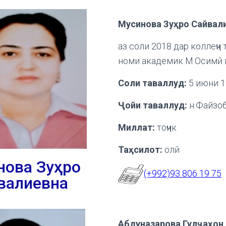
Мусинова Зуҳро Сайвал
аз соли 2018 дар коллеҷи
номи академик М.Осимӣ 
Соли таваллуд:
5 июни 1
Ҷойи таваллуд:
н.Файзо
Миллат:
тоҷик
Таҳсилот:
олӣ
нова Зуҳро
(+992)93 806 19 75
валиевна
Абдуназарова Гул
ҷ
а
ҳ
он