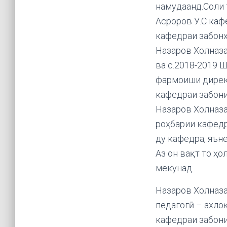
намудаанд.Соли 
Асроров У.С кафе
кафедраи забонҳ
Назаров Холназа
ва с.2018-2019 
фармоиши директ
кафедраи забони
Назаров Холназа
роҳбарии кафедр
ду кафедра, яъне
Аз он вақт то ҳ
мекунад.
Назаров Холназа
педагогӣ – ахлоқ
кафедраи забони