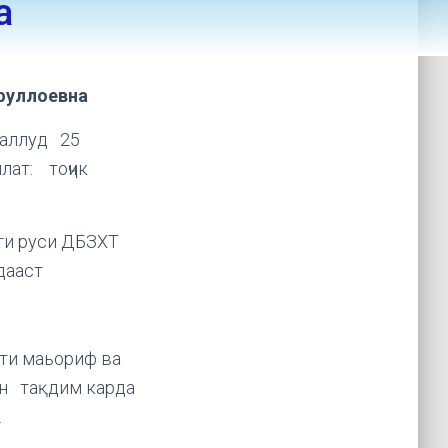
а
фуллоевна
аллуд 25
лат: тоҷик
ти руси ДБЗХТ
дааст
ти маьориф ва
он тақдим карда
риф.