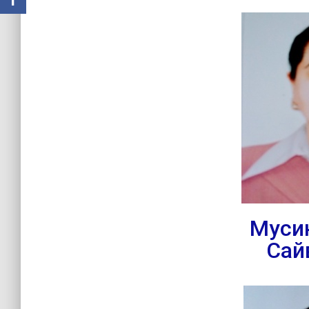
Муси
Сай