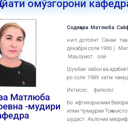
Ҳайати омӯзгорони кафедр
Содиқова Матлюба Сай
н.и.п. дотсент
Санаи тав
декабри соли 1966 )
Мил
Маълумот олӣ
Шуъбаи забон ва адабиё
ро соли 1989 хатм наму
Ихтисос: филолог
ова Матлюба
Бо ифтихорномаи Вазора
оевна -мудири
илми Ҷумҳурии Тоҷикист
афедра
шудаст. Аълочии мао