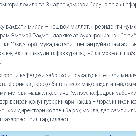
ҳамкори дохила ва 3 нафар ҳамкори беруна ва як нафар
ҳу ваҳдати миллӣ –Пешвои миллат, Президенти Ҷум
арам Эмомаӣ Раҳмон дар яке аз суханрониашон бо зи
н, ки “Омӯзгорӣ муқадастарин пешаи руйи олам аст.Б
ахлоқ ва ташаккули тафаккури зеднӣ аз меҳнати шаб
”
ӯзгорони кафедраи забонҳо ин суханҳои Пешвои милл
та, фориғ аз дарсҳо ба таълифи мақолаҳои илмӣ, омм
мӣ методӣ машғул ҳастанд. Хулоса кафедраи забонҳ
дар доираи қонунгузории ҷорӣ нақша – чорабиниҳои к
онҳои директори коллеч ба роҳ монда, дар самти илм
назаррас ноил гардидааст.