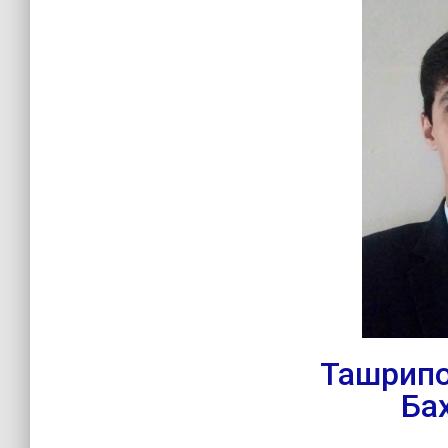
Ташрипо
Ба