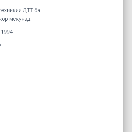
 техникии ДТТ ба
кор мекунад.
 1994
з