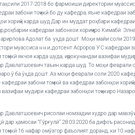
таҳсили 2017-2018 бо фармоиши директории муассиса
драи забони тоҷикӣ бо ду кафедра, яъне кафедраи заб
ои хориҷӣ карда шуд.Дар ин муддат роҳбари кафедраи
р,роҳбарии кафедраи забонхои хориҷиро Кимабӣ Элна
Шарирпова Адолат ба уҳда дошт Моҳи майи соли 201
ори муассиса н.н.и.,дотсент Асроров У.С кафедраи за
 тоҷикӣ якчоя карда шуда, иҷрокунандаи вазифаи муд
р Давлатшоевич таъин карда шуд. То моҳи феврали 
аро ӯ ба ӯҳда дошт. Аз моҳи феврали соли 2020 кафе
 кафедраи забони тоҷикӣ ва кафедраи забонҳои хориҷӣ 
ол вазифаи мудири кафедраи забонҳои тоҷикиро Назаро
р Давлатшоевич рисолаи номзадии худро дар мавзӯ
ӣ дар ҳамосаи “Гӯрғулӣ” 28.03.2020 ба дифоъ расонид
 тоҷикӣ 16 нафар омӯзгор фаъолият доранд, ки 10 на