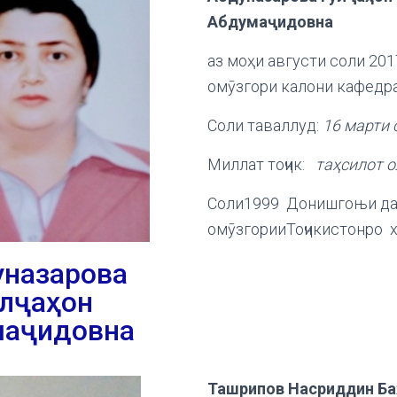
Абдума
ҷ
идовна
аз моҳи августи соли 201
омӯзгори калони кафедра
Соли таваллуд:
16 марти 
Миллат тоҷик:
таҳсилот о
Соли1999 Донишгоњи да
омӯзгорииТоҷикистонро х
уназарова
улҷаҳон
маҷидовна
Ташрипов Насриддин Б