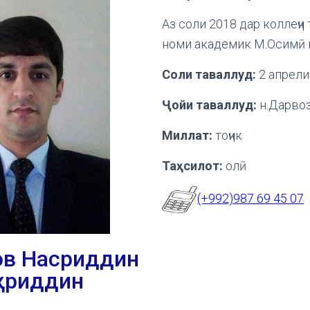
Аз соли 2018 дар коллеҷи
номи академик М.Осимӣ 
Соли таваллуд:
2 апрели
Ҷойи таваллуд:
н.Дарво
Миллат:
тоҷик
Таҳсилот:
олӣ
(+992)987 69 45 07
в Насриддин
ҳриддин