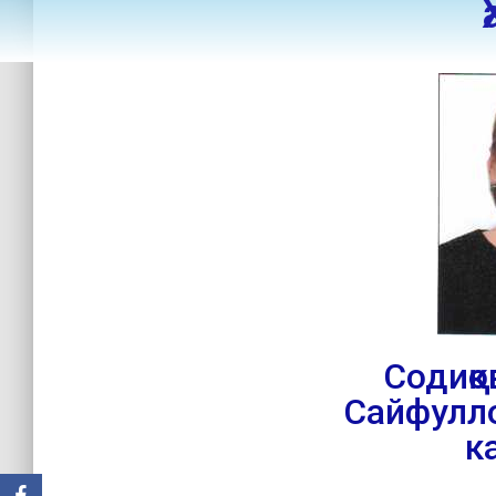
Содиқ
Сайфулл
к