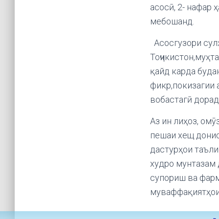
асосӣ, 2- нафар 
мебошанд.
Асосгузори сул
Тоҷикистон,муҳт
қайд карда буда
фикр,покизагии 
вобастагӣ дорад.
Аз ин лиҳоз, ом
пешаи хещ донис
дастурҳои таъли
худро мунтазам 
супориш ва фарм
муваффақиятҳои 