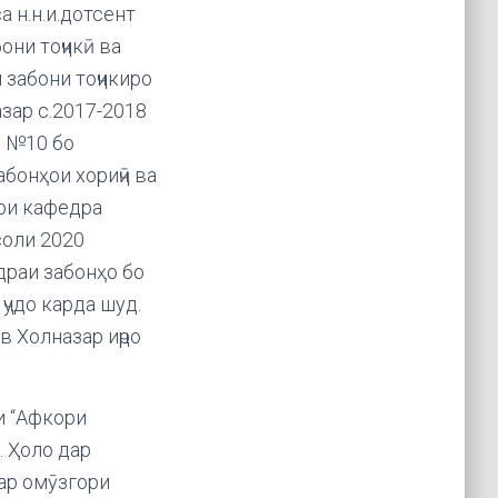
 н.н.и.дотсент
они тоҷикӣ ва
 забони тоҷикиро
зар с.2017-2018
9 №10 бо
бонҳои хориҷӣ ва
ири кафедра
соли 2020
драи забонҳо бо
ҷудо карда шуд.
в Холназар иҷро
и “Афкори
. Ҳоло дар
фар омӯзгори