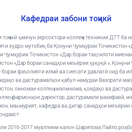
Кафедраи забони тоҷикӣ
 тоҷикӣ ҳамчун зерсохтори коллеҷи техникии ДТТ ба 
ти худро мутобиқ ба Қонуни Ҷумҳурии Точикистон «
и Ҷумҳурии Точикистон «Дар бораи таҳсилоти миёнаи
стон «Дар бораи санадҳои меьёрии ҳуқуқӣ », Қонуни
 бораи фаъолияти илмӣ ва сиёсати давлатӣ оид ба илм
идаҳо ва дастурамалҳои қабул намудаи Вазорати ма
стон, оиномаи коллеҷ, низомнома, қоидаҳо ва дастур
ллеҷ, фармонҳои директор, дастурамали вазифавӣ, ин
он, маьмурият, кафедра ва дигар санадҳои меъёрии 
ондааст.
 2016-2017 муаллими калон Шарипова Лайло роҳб