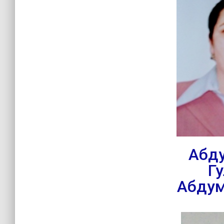
Абд
Г
Абду