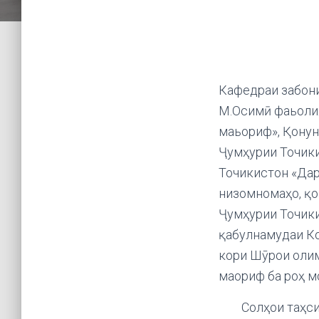
Кафедраи забони
М.Осимӣ фаьолия
маьориф», Қонун
Ҷумҳурии Точики
Точикистон «Дар
низомномаҳо, қо
Ҷумҳурии Точики
қабулнамудаи Ко
кори Шӯрои олим
маориф ба роҳ м
Солҳои таҳсили