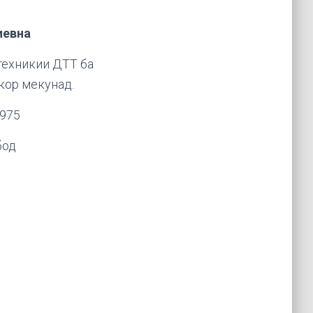
иевна
 техникии ДТТ ба
кор мекунад.
975
бод