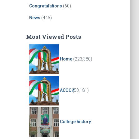
r
Congratulations
(60)
News
(445)
Most Viewed Posts
Home
(223,380)
АСОСӢ
(50,181)
College history