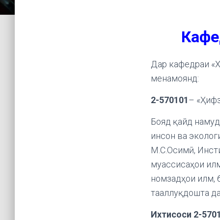
Кафе
Дар кафедраи «Х
менамоянд:
2-570101
– «Ҳифз
Бояд қайд намуд
инсон ва эколог
М.
С.
Осимӣ, Инст
муассисаҳои ил
номзадҳои илм, 
тааллуқдошта да
Ихтисоси 2-5701