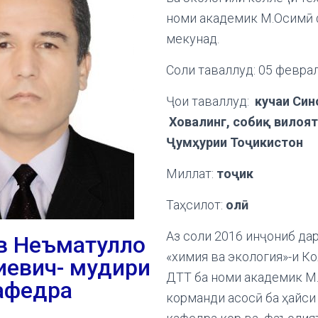
номи академик М.Осимӣ
мекунад.
Соли таваллуд: 05 февра
Ҷои таваллуд:
кучаи Син
Ховалинг, собиқ вилоят
Ҷумҳурии Тоҷикистон
Миллат:
тоҷик
Таҳсилот:
олӣ
Аз соли 2016 инҷониб да
 Неъматулло
«химия ва экология»-и К
иевич- мудири
ДТТ ба номи академик М
афедра
корманди асосӣ ба ҳайси