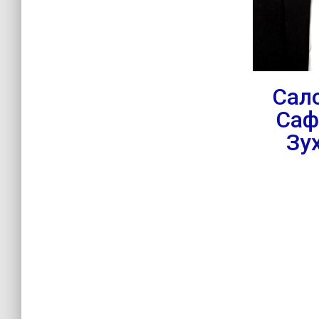
Сал
Саф
Зу