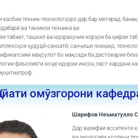
 касбии техник-технологҳоро дар бар мегирад; банақ
одабарӣ ва такмили техника ва
зи табиат, ташкил ва идоракунии корҳои ба ҳифзи таб
мплексҳои ҳудудӣ-саноатӣ, санҷиши лоиҳаҳо, техноло
тификатсияи маҳсулот бо мақсади ба дастоварии бех
огии фаъолияти хоҷагидории инсон, паст кардани х
муҳитиатроф.
Ҳайати омӯзгорони кафедр
Шарифов Неъматулло С
Дар вазифаи асситенти 
ва экологияи коллеҷи те