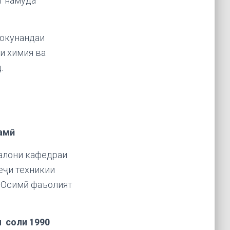
т намуда
рокунандаи
и химия ва
.
амӣ
алони кафедраи
еҷи техникии
.Осимӣ фаъолият
и соли 1990