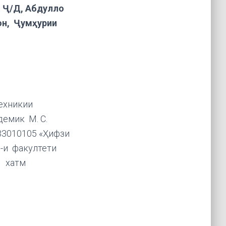
 Ҷ/Д, Абдулло
он, Ҷумҳурии
ехникии
демик М. С.
33010105 «Ҳифзи
»-и факултети
» хатм