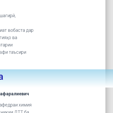
шагирӣ,
иат вобаста дар
гияҳо ва
атарии
авфи таъсири
а
афаралиевич
кафедраи химия
хникии ДТТ ба