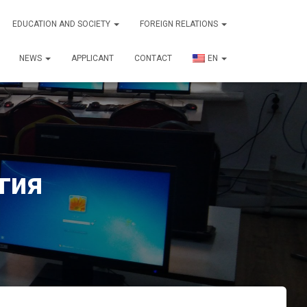
EDUCATION AND SOCIETY
FOREIGN RELATIONS
NEWS
APPLICANT
CONTACT
EN
гия