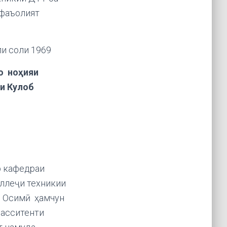
 фаъолият
ли соли 1969
о ноҳияи
и Кулоб
р кафедраи
оллеҷи техникии
. Осимӣ ҳамчун
 асситенти