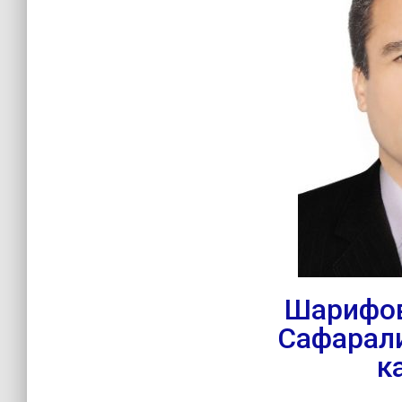
Шарифов
Сафарал
к