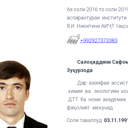
Аз соли 2016 то соли 201
аспирантураи институти 
В.И. Никитини АИҶТ таҳс
+992927373383
Салоҳиддини Сафом
Зуҳурзода
Дар вазифаи ассисте
химия ва экологияи ко
ДТТ ба номи академик 
фаъолият мекунад.
Соли таваллуд:
03.11.199