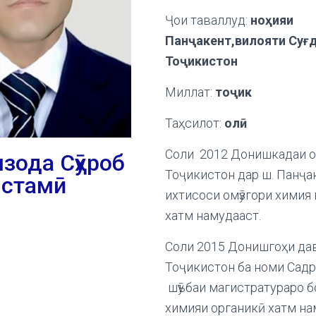
Ҷои таваллуд:
ноҳияи
Панҷакент,вилояти Суғ
Тоҷикистон
Миллат:
тоҷик
Таҳсилот:
олӣ
Соли 2012 Донишкадаи о
зода Сӯҳроб
Тоҷикистон дар ш. Панҷа
стамӣ
ихтисоси омӯзгори химия 
хатм намудааст.
Соли 2015 Донишгоҳи дав
Тоҷикистон ба номи Садр
шӯъбаи магистратураро б
химияи органикӣ хатм на