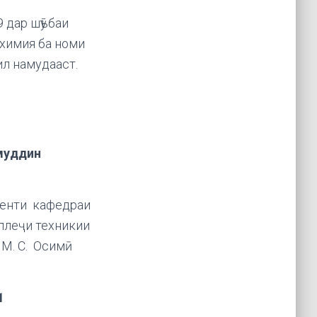
9 дар шӯъбаи
химия ба номи
ил намудааст.
уддин
нти кафедраи
ллеҷи техникии
М. С. Осимӣ
1