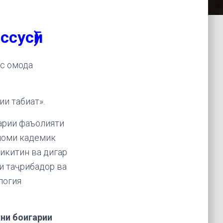
ссусӣ)
ис омода
ии табиат».
тарии фаъолияти
 номи кадемик
икитин ва дигар
и таҷрибадор ва
логия
ани боигарии