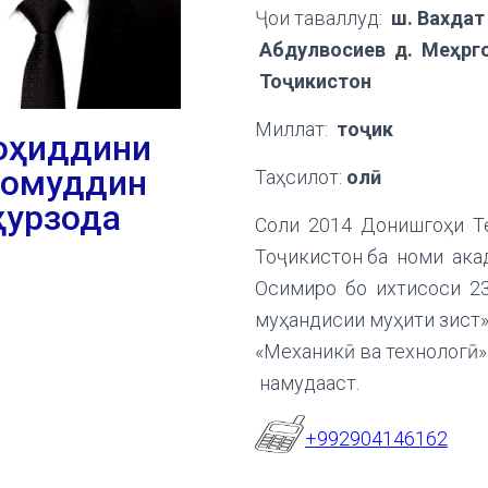
Ҷои таваллуд:
ш. Вахдат
Абдулвосиев д. Меҳ
р
г
Тоҷикистон
Миллат:
тоҷик
оҳиддини
омуддин
Таҳсилот:
олӣ
ҳурзода
Соли 2014 Донишгоҳи Т
Тоҷикистон ба номи ака
Осимиро бо ихтисоси 2
муҳандисии муҳити зист
«Механикӣ ва технологӣ
намудааст.
+992904146162