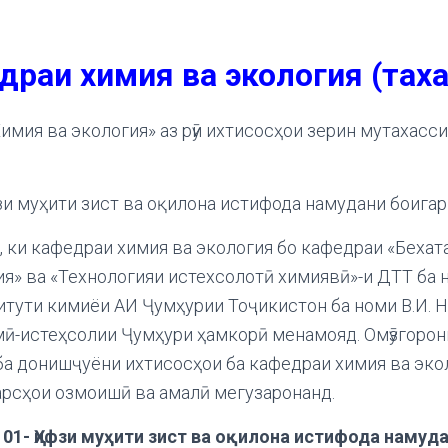
драи химия ва экология
(таха
имия ва экология» аз рӯи ихтисосҳои зерин мутахасс
и муҳити зист ва оқилона истифода намудани боигар
, ки кафедраи химия ва экология бо кафедраи «Беха
ия» ва «Технологияи истехсолотӣ химиявӣ»-и ДТТ ба
итути кимиёи АИ Ҷумҳурии Тоҷикистон ба номи В.
И.
Н
мӣ-истеҳсолии Ҷумҳури ҳамкорӣ менамояд.
Омӯзгорон
ба донишҷуёни ихтисосҳои ба кафедраи химия ва эко
рсҳои озмоишӣ ва амалӣ мегузаронанд.
01- Ҳифзи муҳити зист ва оқилона истифода намуд