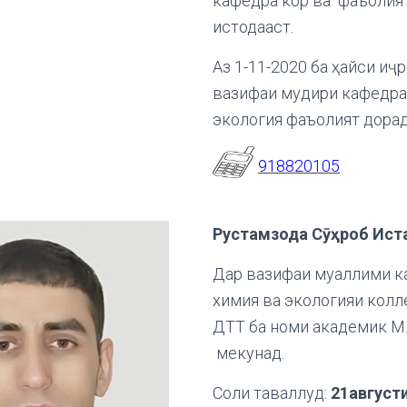
кафедра кор ва фаъолия
истодааст.
Аз 1-11-2020 ба ҳайси иҷ
вазифаи мудири кафедра
экология фаъолият дорад
918820105
Рустамзода Сӯҳроб Ист
Дар вазифаи муаллими к
химия ва экологияи колл
ДТТ ба номи академик М
мекунад.
Соли таваллуд:
21август