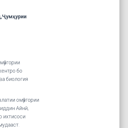
д,Ҷумҳурии
мӯзгории
кентро бо
ва биология
латии омӯзгории
иддин Айнӣ,
о ихтисоси
мудааст.