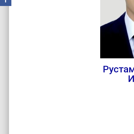
Рустам
И