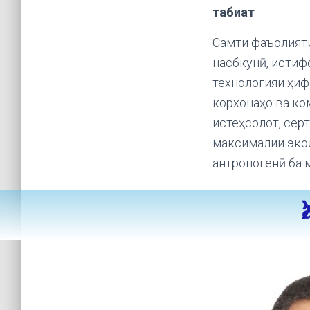
табиат
Самти фаъолияти
насбкунӣ, истиф
технологияи ҳиф
корхонаҳо ва ко
истеҳсолот, сер
максималии экол
антропогенӣ ба 