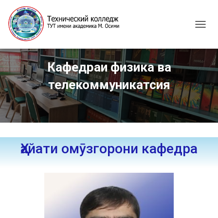
T
O
G
G
Кафедраи физика ва
L
E
телекоммуникатсия
N
A
V
I
G
A
T
Ҳайати омӯзгорони кафедра
I
O
N