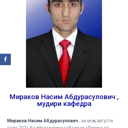
Мираков Насим Абдурасулович ,
мудири кафедра
Мираков Насим Абдурасулович
, аз моҳи августи
соли 2021 ба ҳайси мудири кафедраи «Физика ва