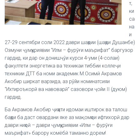
т,
ки
са
на
и
27-29 сентябри соли 2022 даври шаҳрии (шаҳри Душанбе)
Озмуни ҷумҳуриявии “Илм – фурӯғи маърифат” баргузор
гардид, ки дар он донишҷӯи курси 4-уми (4-солаи)
факултети энергетика ва техникаи тиббии коллеҷи
техникии ДТТ ба номи академик М.Осимӣ Акрамов
Акобир ширкат варзида, аз рӯйи номинатсияи
“Ихтироъкорӣ ва навоварӣ” сазовори ҷойи II (дуюм)
гардид.
Ба Акрамов Акобир ҷиҳати идомаи иштирок ва талош
баҳри ба даст овардани яке аз мақомҳои ифтихорӣ дар
даври ниҳоӣ – даври ҷумҳуриявии «Илм – фурӯғи
маърифат» барору комёбӣ таманно дорем!