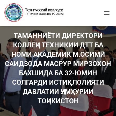
T
O
G
G
ТАМАННИЁТИ ДИРЕКТОРИ
L
E
КОЛЛЕҶИ ТЕХНИКИИ ДТТ БА
N
A
НОМИ АКАДЕМИК М.ОСИМӢ
V
I
САИДЗОДА МАСРУР МИРЗОХОН
G
БАХШИДА БА 32-ЮМИН
A
T
СОЛГАРДИ ИСТИҚЛОЛИЯТИ
I
O
ДАВЛАТИИ ҶУМҲУРИИ
N
ТОҶИКИСТОН