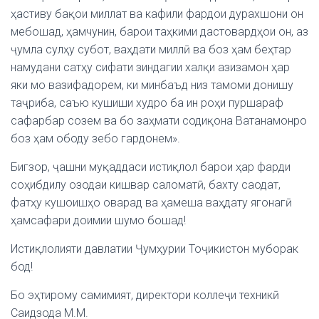
ҳастиву бақои миллат ва кафили фардои дурахшони он
мебошад, ҳамчунин, барои таҳкими дастовардҳои он, аз
ҷумла сулҳу субот, ваҳдати миллӣ ва боз ҳам беҳтар
намудани сатҳу сифати зиндагии халқи азизамон ҳар
яки мо вазифадорем, ки минбаъд низ тамоми донишу
таҷриба, саъю кушиши худро ба ин роҳи пуршараф
сафарбар созем ва бо заҳмати содиқона Ватанамонро
боз ҳам ободу зебо гардонем».
Бигзор, ҷашни муқаддаси истиқлол барои ҳар фарди
соҳибдилу озодаи кишвар саломатӣ, бахту саодат,
фатҳу кушоишҳо оварад ва ҳамеша ваҳдату ягонагӣ
ҳамсафари доимии шумо бошад!
Истиқлолияти давлатии Ҷумҳурии Тоҷикистон муборак
бод!
Бо эҳтирому самимият, директори коллеҷи техникӣ
Саидзода М.М.