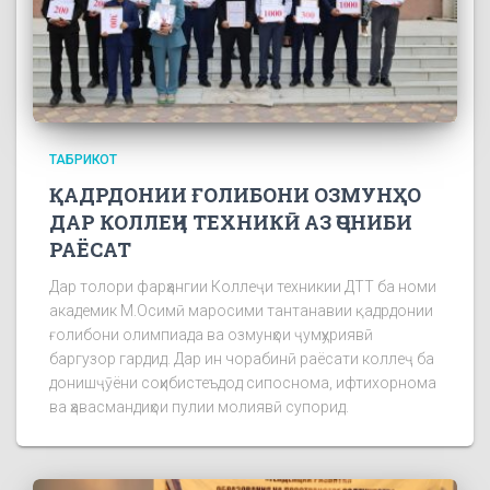
ТАБРИКОТ
ҚАДРДОНИИ ҒОЛИБОНИ ОЗМУНҲО
ДАР КОЛЛЕҶИ ТЕХНИКӢ АЗ ҶОНИБИ
РАЁСАТ
Дар толори фарҳангии Коллеҷи техникии ДТТ ба номи
академик М.Осимӣ маросими тантанавии қадрдонии
ғолибони олимпиада ва озмунҳои ҷумҳуриявӣ
баргузор гардид. Дар ин чорабинӣ раёсати коллеҷ ба
донишҷӯёни соҳибистеъдод сипоснома, ифтихорнома
ва ҳавасмандиҳои пулии молиявӣ супорид.