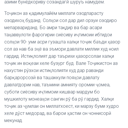
азими бунёдкориву созандагӣ шуруъ намудем.
Тоҷикон аз қадимулайём миллати озодпарасту
озодихоҳ буданд. Солҳои сол дар дил орзуи озодиро
мепарвариданд. Бо амри тақдир ва бар асари
таҳаввулоти фарогирии сиёсиву иҷтимоии ибтидои
солҳои 90- уми асри гузашта халқи тоҷик баъди ҳазор
сол аз нав ба эҳё ва эъмори давлати миллии худ ноил
гардид. Истиқлолият дар таърихи ҳазорсолаи халқи
тоҷик ин воқеаи хеле бузург буд. Вале Тоҷикистон аз
нахустин рӯзхои истиқлолияти худ дар раванди
барқарорсозӣ ва ташаккули пояҳои давлату
давлатдории нав, таъмини амнияту оромии ҷомеа,
суботи сиёсиву иҷтимоии кишвар мардум бо
мушкилоту монеаҳои сангин рӯ ба рӯ гардид. Халқи
тоҷик аз ҷумлаи он миллатхоест, ки марзу буми худро
хеле дӯст медорад, ва барои ҳастии он чоннисорӣ
мекунад.