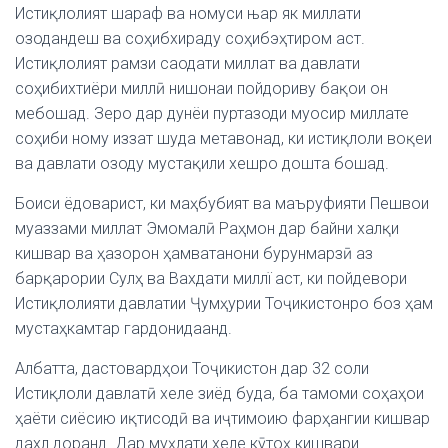
Истиқлолият шараф ва номуси њар як миллати
озодандеш ва соҳибхираду соҳибэҳтиром аст.
Истиқлолият рамзи саодати миллат ва давлати
соҳибихтиёри миллӣ нишонаи пойдориву бақои он
мебошад. Зеро дар дунёи пуртазоди муосир миллате
соҳиби ному иззат шуда метавонад, ки истиқлоли воқеи
ва давлати озоду мустақили хешро дошта бошад.
Боиси ёдоварист, ки маҳбубият ва маъруфияти Пешвои
муаззами миллат Эмомалӣ Раҳмон дар байни халқи
кишвар ва ҳазорон ҳамватанони бурунмарзӣ аз
барқарории Сулҳ ва Вахдати миллї аст, ки пойдевори
Истиқлолияти давлатии Ҷумҳурии Тоҷикистонро боз ҳам
мустаҳкамтар гардонидаанд.
Албатта, дастовардҳои Тоҷикистон дар 32 соли
Истиқлоли давлатӣ хеле зиёд буда, ба тамоми соҳаҳои
ҳаёти сиёсию иқтисодӣ ва иҷтимоию фарҳангии кишвар
дахл доранд. Дар муҳлати хеле кӯтоҳ кишвари