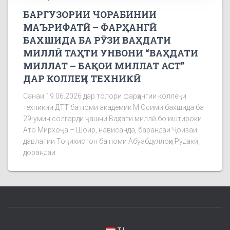
БАРГУЗОРИИ ЧОРАБИНИИ
МАЪРИФАТӢ – ФАРҲАНГӢ
БАХШИДА БА РӮЗИ ВАҲДАТИ
МИЛЛӢ ТАҲТИ УНВОНИ “ВАҲДАТИ
МИЛЛАТ – БАҚОИ МИЛЛАТ АСТ”
ДАР КОЛЛЕҶИ ТЕХНИКӢ
Санаи 19.06.2026 дар толори фарҳангии коллеҷи
техникии ДТТ ба номи академик М.Осимӣ бахшида ба
29-умин солгарди ҷашни Ваҳдати миллӣ бо иштироки
Ато Мирхоҷа – Шоир, нависанда, барандаи Ҷоизаи
давлатии Тоҷикистон ба номи Абӯабдуллоҳи Рӯдакӣ,
дорандаи