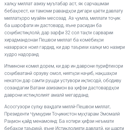
халқу миллат азизу муътабар аст, як сарчашмаи
бебаҳоест, ки тамоми равандҳои дигари ҳаёти давлату
миллатҳоро муайян месозад. Аз ҷумла, миллати тоҷик
ба шарофати ин дастовард, яъне расидан ба
соҳибистиқлолӣ, дар зарфи 32 сол таҳти сарварии
хирадмандонаи Пешвои миллат ба комёбиҳои
назаррасе ноил гардид, ки дар таърихи халқи мо назири
худро надоранд.
Итминони комил дорем, ки дар ин даврони пурифтихори
соҳибватанӣ орзуву омол, ниятҳои наҷиб, нақшаҳои
некатон дар самти рушди устувори иқтисодӣ, ободиву
созандагии Ватани азизамон ва ҳифзи дастовардҳои
даврони истиқлолият амалӣ мегарданд.
Асосгузори сулҳу ваҳдати миллӣ-Пешвои миллат,
Президенти Ҷумҳурии Тоҷикистон муҳтарам Эмомалӣ
Раҳмон қайд менамоянд: Ба хотири ҳифзи неъмати
бебаҳои таърихӣ, яъне Истиқлолияти давлатӣ, ки шарти