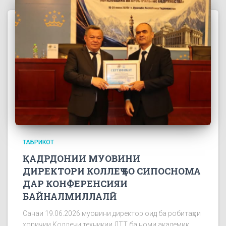
ТАБРИКОТ
ҚАДРДОНИИ МУОВИНИ
ДИРЕКТОРИ КОЛЛЕҶ БО СИПОСНОМА
ДАР КОНФЕРЕНСИЯИ
БАЙНАЛМИЛЛАЛӢ
Санаи 19.06.2026 муовини директор оид ба робитаҳои
хориҷии Коллеҷи техникии ДТТ ба номи академик