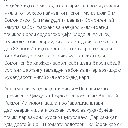
соҳибистиқлоли мо таҳти сарварии Пешвои муаззами
миллат он роҳеро паймуд, ки ниёгони мо аз аҳли Оли
Сомон онро тӯли мавҷудияти давлати Сомониён тай
намуда, забон, фарҳанг ва ҷавҳари миллии халқи
тоҷикро барои садсолаҳо ҳифз карданд. Аз ин рӯ,
эътимоди комил дорем, ки дастовардҳои Тоҷикистон
дар 32 соли Истиқлоли давлатӣ низ дар саҳифаҳои
китоби бузурги миллати тоҷик чун таърихи аҳди
Сомониён бо ҳарфҳои заррин сабт шуда, барои абадӣ
сохтани фарҳангу тамаддун, забон ва дигар арзишҳою
муқаддасоти миллӣ хидмат хоҳанд кард.
Асосгузори сулҳу ваҳдати миллӣ – Пешвои миллат,
Президенти Ҷумҳурии Тоҷикистон муҳтарам Эмомалӣ
Раҳмон Истиқлоли давлатиро “арзишмандтарин
дастоварди миллати фарҳангсолор ва куҳанбунёди
тоҷик” дар замони муосир шумурдаанд. Дар ҳақиқат
ҳам, дастёбӣ ба ин неъмати волотарин, ки барои ҳар як