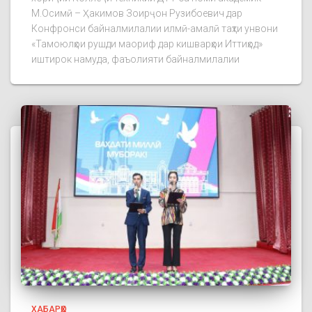
М.Осимӣ – Ҳакимов Зоирҷон Рузибоевич дар
Конфронси байналмилалии илмӣ-амалӣ таҳти унвони
«Тамоюлҳои рушди маориф дар кишварҳои Иттиҳод»
иштирок намуда, фаъолияти байналмилалии
ХАБАРҲО