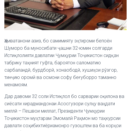
Ҳамватанони азиз, бо самимияту эҳтироми бепоён
Шуморо ба муносибати ҷашни 32-юмин солгарди
Истиқлолияти давлатии Ҷумҳурии Тоҷикистон сидқан
табрику таҳният гуфта, бароятон саломатию
сарбаландӣ, бурдборӣ, хонаободӣ, хушиҳои рӯзгор,
тинҷию оромӣ ва осмони софу беғуборро таманно
менамоям.
Дар давоми 32 соли Истиқлол бо сарварии оқилона ва
сиёсати хирадмандонаи Асосгузори сулҳу ваҳдати
миллӣ – Пешвои миллат, Президенти Ҷумҳурии
Тоҷикистон муҳтарам Эмомалӣ Раҳмон мо таҳкурсии
давлати соҳибихтиёриамонро гузоштем ва ба корҳои