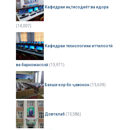
Кафедраи иқтисодиёт ва идора
(14,007)
Кафедраи технологияи иттилоотӣ
ва барномасозӣ
(13,971)
Бахши кор бо ҷавонон
(13,639)
Довталаб
(13,586)