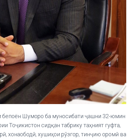
ми бепоён Шуморо ба муносибати ҷашни 32-юмин
ии Тоҷикистон сидқан табрику таҳният гуфта,
ӣ, хонаободӣ, хушиҳои рӯзгор, тинҷию оромӣ ва