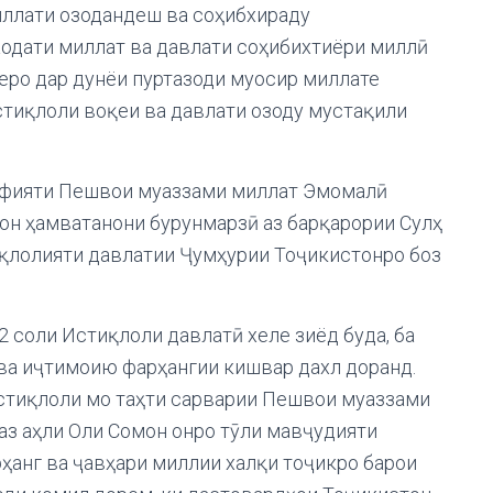
иллати озодандеш ва соҳибхираду
аодати миллат ва давлати соҳибихтиёри миллӣ
еро дар дунёи пуртазоди муосир миллате
стиқлоли воқеи ва давлати озоду мустақили
руфияти Пешвои муаззами миллат Эмомалӣ
рон ҳамватанони бурунмарзӣ аз барқарории Сулҳ
тиқлолияти давлатии Ҷумҳурии Тоҷикистонро боз
2 соли Истиқлоли давлатӣ хеле зиёд буда, ба
ва иҷтимоию фарҳангии кишвар дахл доранд.
стиқлоли мо таҳти сарварии Пешвои муаззами
 аз аҳли Оли Сомон онро тӯли мавҷудияти
рҳанг ва ҷавҳари миллии халқи тоҷикро барои