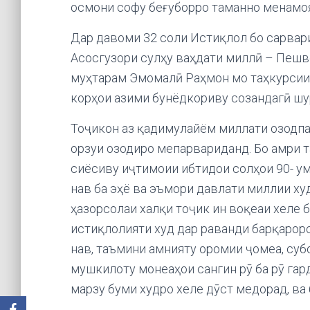
осмони софу беғуборро таманно менамо
Дар давоми 32 соли Истиқлол бо сарвар
Асосгузори сулҳу ваҳдати миллӣ – Пешв
муҳтарам Эмомалӣ Раҳмон мо таҳкурсии
корҳои азими бунёдкориву созандагӣ шу
Тоҷикон аз қадимулайём миллати озодпар
орзуи озодиро мепарвариданд. Бо амри т
сиёсиву иҷтимоии ибтидои солҳои 90- ум
нав ба эҳё ва эъмори давлати миллии ху
ҳазорсолаи халқи тоҷик ин воқеаи хеле б
истиқлолияти худ дар раванди барқарор
нав, таъмини амнияту оромии ҷомеа, су
мушкилоту монеаҳои сангин рӯ ба рӯ гард
марзу буми худро хеле дӯст медорад, ва