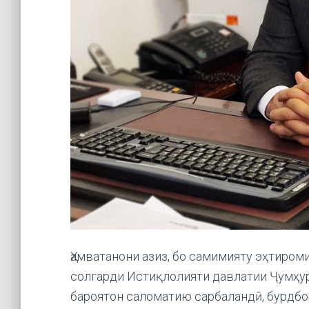
Ҳамватанони азиз, бо самимияту эҳтиро
солгарди Истиқлолияти давлатии Ҷумҳур
бароятон саломатию сарбаландӣ, бурдбор