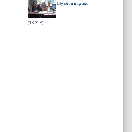
Шуъбаи кадрҳо
(13,228)