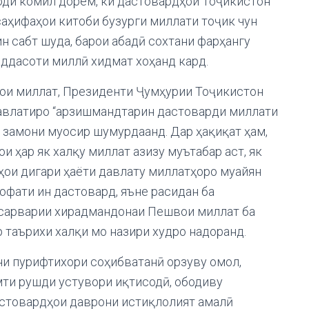
моди комил дорем, ки дастовардҳои Тоҷикистон
саҳифаҳои китоби бузурги миллати тоҷик чун
н сабт шуда, барои абадӣ сохтани фарҳангу
аддасоти миллӣ хидмат хоҳанд кард.
ои миллат, Президенти Ҷумҳурии Тоҷикистон
влатиро “арзишмандтарин дастоварди миллати
 замони муосир шумурдаанд. Дар ҳақиқат ҳам,
и ҳар як халқу миллат азизу муътабар аст, як
ҳои дигари ҳаёти давлату миллатҳоро муайян
рофати ин дастовард, яъне расидан ба
и сарварии хирадмандонаи Пешвои миллат ба
р таърихи халқи мо назири худро надоранд.
ни пурифтихори соҳибватанӣ орзуву омол,
мти рушди устувори иқтисодӣ, ободиву
астовардҳои даврони истиқлолият амалӣ