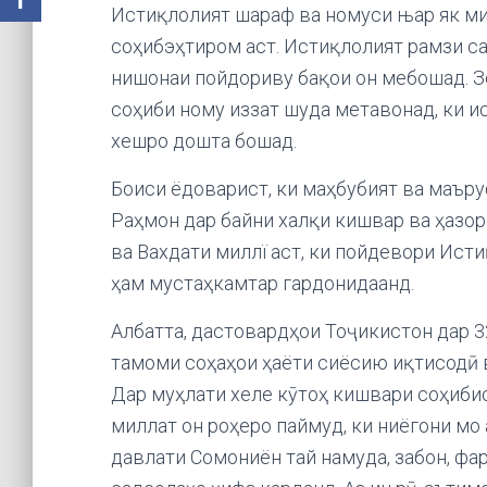
Истиқлолият шараф ва номуси њар як м
соҳибэҳтиром аст. Истиқлолият рамзи с
нишонаи пойдориву бақои он мебошад. З
соҳиби ному иззат шуда метавонад, ки и
хешро дошта бошад.
Боиси ёдоварист, ки маҳбубият ва маъ
Раҳмон дар байни халқи кишвар ва ҳазо
ва Вахдати миллї аст, ки пойдевори Ис
ҳам мустаҳкамтар гардонидаанд.
Албатта, дастовардҳои Тоҷикистон дар 3
тамоми соҳаҳои ҳаёти сиёсию иқтисодӣ 
Дар муҳлати хеле кӯтоҳ кишвари соҳиби
миллат он роҳеро паймуд, ки ниёгони мо
давлати Сомониён тай намуда, забон, фа