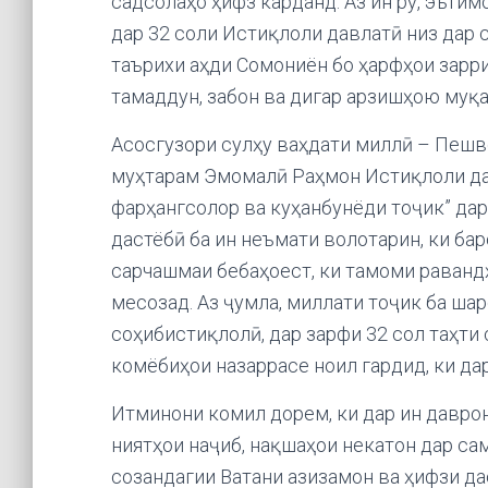
садсолаҳо ҳифз карданд. Аз ин рӯ, эъти
дар 32 соли Истиқлоли давлатӣ низ дар 
таърихи аҳди Сомониён бо ҳарфҳои зарри
тамаддун, забон ва дигар арзишҳою муқ
Асосгузори сулҳу ваҳдати миллӣ – Пешв
муҳтарам Эмомалӣ Раҳмон Истиқлоли да
фарҳангсолор ва куҳанбунёди тоҷик” дар
дастёбӣ ба ин неъмати волотарин, ки баро
сарчашмаи бебаҳоест, ки тамоми раванд
месозад. Аз ҷумла, миллати тоҷик ба ша
соҳибистиқлолӣ, дар зарфи 32 сол таҳт
комёбиҳои назаррасе ноил гардид, ки да
Итминони комил дорем, ки дар ин давро
ниятҳои наҷиб, нақшаҳои некатон дар са
созандагии Ватани азизамон ва ҳифзи д