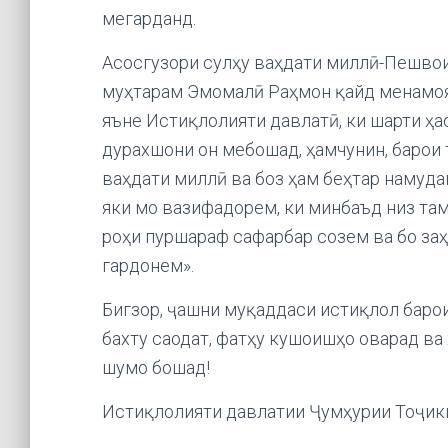
мегарданд.
Асосгузори сулҳу ваҳдати миллӣ-Пешво
муҳтарам Эмомалӣ Раҳмон қайд менамоян
яъне Истиқлолияти давлатӣ, ки шарти ҳ
дурахшони он мебошад, ҳамчунин, барои 
ваҳдати миллӣ ва боз ҳам беҳтар намуда
яки мо вазифадорем, ки минбаъд низ та
роҳи пуршараф сафарбар созем ва бо за
гардонем».
Бигзор, ҷашни муқаддаси истиқлол баро
бахту саодат, фатҳу кушоишҳо оварад в
шумо бошад!
Истиқлолияти давлатии Ҷумҳурии Тоҷик