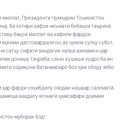
и миллат, Президенти Ҷумҳурии Тоҷикистон
д: Ба хотири ҳифзи неъмати бебаҳои таърихӣ,
астиву бақои миллат ва кафили фардои
таҳкими дастовардҳои он, аз ҷумла сулҳу субот,
ни сатҳу сифати зиндагии халқи азизамон ҳар
моми донишу таҷриба, саъю кушиши худро ба ин
ҳмати содиқона Ватанамонро боз ҳам ободу зебо
и ҳар фарди соҳибдилу озодаи кишвар саломатӣ,
а ҳамеша ваҳдату ягонагӣ ҳамсафари доимии
истон муборак бод!