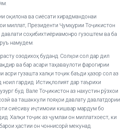
ям.
ии оқилона ва сиёсати хирадмандонаи
ои миллат, Президенти Ҷумҳурии Тоҷикистон
 давлати соҳибихтиёриамонро гузоштем ва ба
руъ намудем.
асту озодихоҳ буданд. Солҳои сол дар дил
ақдир ва бар асари таҳаввулоти фарогирии
и асри гузашта халқи тоҷик баъди ҳазор сол аз
д ноил гардид. Истиқлолият дар таърихи
узург буд. Вале Тоҷикистон аз нахустин рӯзхои
созӣ ва ташаккули пояҳои давлату давлатдории
боти сиёсиву иҷтимоии кишвар мардум бо
ид. Халқи тоҷик аз ҷумлаи он миллатхоест, ки
 барои ҳастии он чоннисорӣ мекунад.