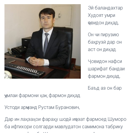
Эй баландахтар
Худоят умри
ҷовидон диҳад,
Он чи пирузию
баҳрузӣ дар он
аст он диҳад.
Ҷовидон нафси
шарифат бандаи
фармон диҳад,
Баъд аз он бар
ҷумлаи фармони ҳақ фармон диҳад.
Устоди арҷманд Рустам Буранович,
Дар ин лаҳзаҳои фараҳу шодӣ иҷозат фармоед Шуморо
ба ифтихори солгарди мавлудатон самимона табрику