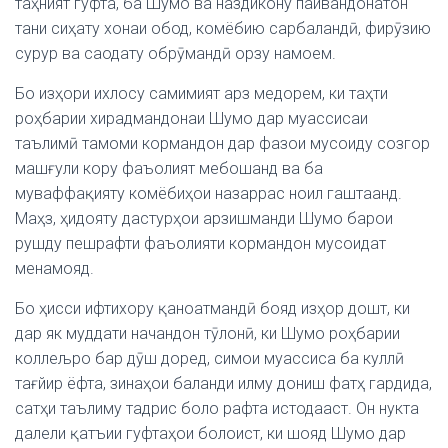
таҳният гуфта, ба Шумо ва наздикону пайвандонатон
тани сиҳату хонаи обод, комёбию сарбаландӣ, фирӯзию
сурур ва саодату обрӯмандӣ орзу намоем.
Бо изҳори ихлосу самимият арз медорем, ки таҳти
роҳбарии хирадмандонаи Шумо дар муассисаи
таълимӣ тамоми кормандон дар фазои мусоиду созгор
машғули кору фаъолият мебошанд ва ба
муваффақияту комёбиҳои назаррас ноил гаштаанд.
Маҳз, ҳидояту дастурҳои арзишманди Шумо барои
рушду пешрафти фаъолияти кормандон мусоидат
менамояд.
Бо ҳисси ифтихору қаноатмандӣ бояд изҳор дошт, ки
дар як муддати начандон тӯлонӣ, ки Шумо роҳбарии
коллељро бар дӯш доред, симои муассиса ба куллӣ
тағйир ёфта, зинаҳои баланди илму дониш фатҳ гардида,
сатҳи таълиму тадрис боло рафта истодааст.
Он нукта
далели қатъии гуфтаҳои болоист, ки шояд Шумо дар