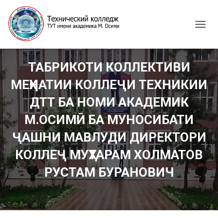
T
O
G
G
ТАБРИКОТИ КОЛЛЕКТИВИ
L
E
МЕҲНАТИИ КОЛЛЕҶИ ТЕХНИКИИ
N
A
ДТТ БА НОМИ АКАДЕМИК
V
I
М.ОСИМӢ БА МУНОСИБАТИ
G
ҶАШНИ МАВЛУДИ ДИРЕКТОРИ
A
T
КОЛЛЕҶ МУҲТАРАМ ХОЛМАТОВ
I
O
РУСТАМ БУРАНОВИЧ
N