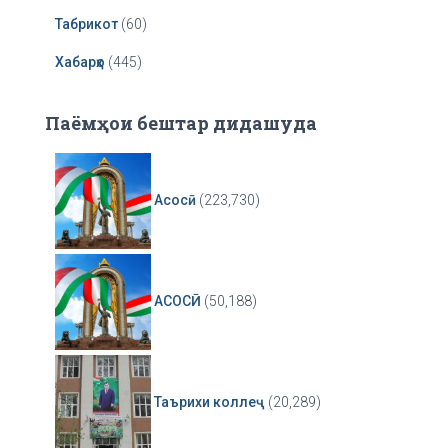
Табрикот
(60)
Хабарҳо
(445)
Паёмҳои бештар дидашуда
Асосӣ
(223,730)
АСОСӢ
(50,188)
Таърихи коллеҷ
(20,289)