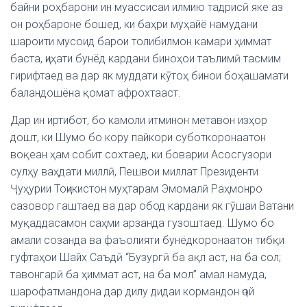
байни роҳбарони ин муассисаи илмию тадрисӣ яке аз
он роҳбароне бошед, ки баҳри муҳайё намудани
шароити мусоид барои толибилмон камари ҳиммат
баста, ҷиҳати бунёд кардани биноҳои таълимӣ тасмим
гирифтаед ва дар як муддати кӯтоҳ бинои боҳашамати
баландошёна қомат афрохтааст.
Дар ин иртибот, бо камоли итминон метавон изҳор
дошт, ки Шумо бо кору пайкори суботкоронаатон
воқеан ҳам собит сохтаед, ки боварии Асосгузори
сулҳу ваҳдати миллӣ, Пешвои миллат Президенти
Ҷуҳурии Тоҷикистон муҳтарам Эмомалӣ Раҳмонро
сазовор гаштаед ва дар обод кардани як гӯшаи Ватани
муқаддасамон саҳми арзанда гузоштаед. Шумо бо
амали созанда ва фаъолияти бунёдкоронаатон тибқи
гуфтаҳои Шайх Саъдӣ “Бузургӣ ба ақл аст, на ба сол;
тавонгарӣ ба ҳиммат аст, на ба мол” амал намуда,
шарофатмандона дар дилу дидаи кормандон ҷой