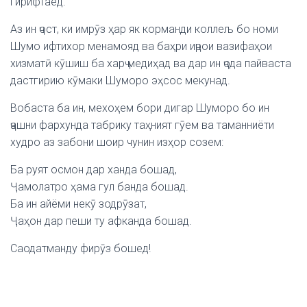
гирифтаед.
Аз ин ҷост, ки имрӯз ҳар як корманди коллељ бо номи
Шумо ифтихор менамояд ва баҳри иҷрои вазифаҳои
хизматӣ кӯшиш ба харҷ медиҳад ва дар ин ҷода пайваста
дастгирию кӯмаки Шуморо эҳсос мекунад.
Вобаста ба ин, мехоҳем бори дигар Шуморо бо ин
ҷашни фархунда табрику таҳният гӯем ва таманниёти
худро аз забони шоир чунин изҳор созем:
Ба руят осмон дар ханда бошад,
Ҷамолатро ҳама гул банда бошад.
Ба ин айёми некӯ зодрӯзат,
Ҷаҳон дар пеши ту афканда бошад.
Саодатманду фирӯз бошед!