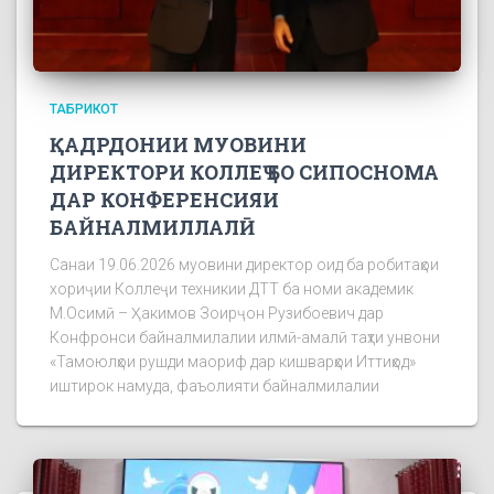
ТАБРИКОТ
ҚАДРДОНИИ МУОВИНИ
ДИРЕКТОРИ КОЛЛЕҶ БО СИПОСНОМА
ДАР КОНФЕРЕНСИЯИ
БАЙНАЛМИЛЛАЛӢ
Санаи 19.06.2026 муовини директор оид ба робитаҳои
хориҷии Коллеҷи техникии ДТТ ба номи академик
М.Осимӣ – Ҳакимов Зоирҷон Рузибоевич дар
Конфронси байналмилалии илмӣ-амалӣ таҳти унвони
«Тамоюлҳои рушди маориф дар кишварҳои Иттиҳод»
иштирок намуда, фаъолияти байналмилалии