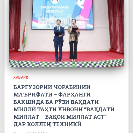
ХАБАРҲО
БАРГУЗОРИИ ЧОРАБИНИИ
МАЪРИФАТӢ – ФАРҲАНГӢ
БАХШИДА БА РӮЗИ ВАҲДАТИ
МИЛЛӢ ТАҲТИ УНВОНИ “ВАҲДАТИ
МИЛЛАТ – БАҚОИ МИЛЛАТ АСТ”
ДАР КОЛЛЕҶИ ТЕХНИКӢ