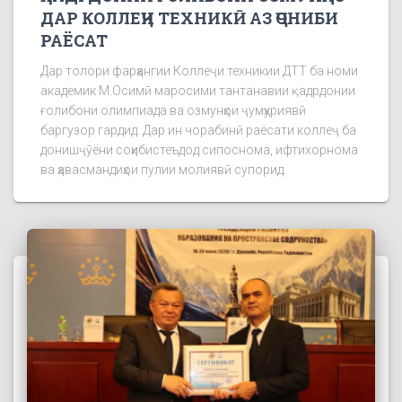
ДАР КОЛЛЕҶИ ТЕХНИКӢ АЗ ҶОНИБИ
РАЁСАТ
Дар толори фарҳангии Коллеҷи техникии ДТТ ба номи
академик М.Осимӣ маросими тантанавии қадрдонии
ғолибони олимпиада ва озмунҳои ҷумҳуриявӣ
баргузор гардид. Дар ин чорабинӣ раёсати коллеҷ ба
донишҷӯёни соҳибистеъдод сипоснома, ифтихорнома
ва ҳавасмандиҳои пулии молиявӣ супорид.