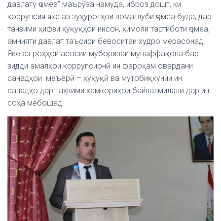
давлату ҷомеа” маърӯза намуда, иброз дошт, ки
коррупсия яке аз зуҳуротҳои номатлуби ҷомеа буда, дар
танзими ҳифзи ҳуқуқҳои инсон, ҳимояи тартиботи ҷомеа,
амнияти давлат таъсири бевоситаи худро мерасонад.
Яке аз роҳҳои асосии муборизаи муваффақона бар
зидди амалҳои коррупсионӣ ин фароҳам овардани
санадҳои меъёрӣ – ҳуқуқӣ ва мутобиқкунии ин
санадҳо дар таҳкими ҳамкориҳои байналмилалӣ дар ин
соҳа мебошад.