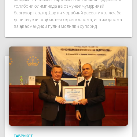
ғолибони олимпиада ва озмунҳои ҷумҳуриявӣ
баргузор гардид. Дар ин чорабинӣ раёсати коллеҷ ба
донишҷӯёни соҳибистеъдод сипоснома, ифтихорнома
ва ҳавасмандиҳои пулии молиявӣ супорид.
ТАБРИКОТ