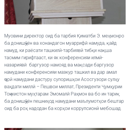
Муовини директор оид ба тарбия Қиматби Э. меҳмонро
ба донишҷӯён ва хонандагон муаррифӣ намуда, қайд
намуд, ки раёсати ташкилӣ-тарбиявӣ тибқи нақша
тасмим гирифтааст, ки як конференсияи илмӣ-
назариявӣ баргузор намояд ва мақсади баргузор
намудани конференсияи мазкур ташкил ва дар амал
ҷорӣ намудани дастуру супоришҳои Асосгузори сулҳу
ваҳдати миллӣ – Пешвои миллат, Президенти Ҷумҳурии
Тоҷикистон муҳтарам Эмомалӣ Раҳмон ва бо ин тариқ
ба донишҷӯён пешниҳод намудани маълумотҳои бештар
оид ба роҳ надодан ба корҳои коррупсионӣ мебошад.