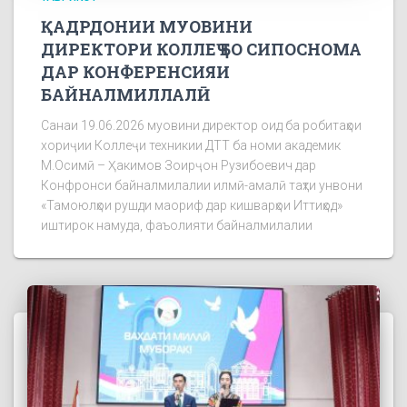
ҚАДРДОНИИ МУОВИНИ
ДИРЕКТОРИ КОЛЛЕҶ БО СИПОСНОМА
ДАР КОНФЕРЕНСИЯИ
БАЙНАЛМИЛЛАЛӢ
Санаи 19.06.2026 муовини директор оид ба робитаҳои
хориҷии Коллеҷи техникии ДТТ ба номи академик
М.Осимӣ – Ҳакимов Зоирҷон Рузибоевич дар
Конфронси байналмилалии илмӣ-амалӣ таҳти унвони
«Тамоюлҳои рушди маориф дар кишварҳои Иттиҳод»
иштирок намуда, фаъолияти байналмилалии