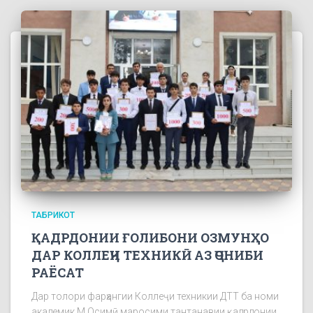
ТАБРИКОТ
ҚАДРДОНИИ ҒОЛИБОНИ ОЗМУНҲО
ДАР КОЛЛЕҶИ ТЕХНИКӢ АЗ ҶОНИБИ
РАЁСАТ
Дар толори фарҳангии Коллеҷи техникии ДТТ ба номи
академик М.Осимӣ маросими тантанавии қадрдонии