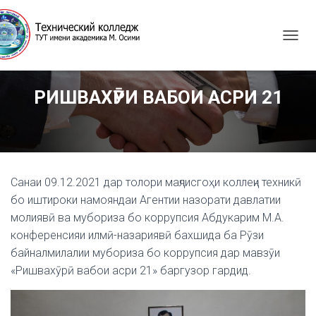
T
O
G
G
РИШВАХӮРИ ВАБОИ АСРИ 21
L
E
N
A
V
I
G
Санаи 09.12.2021 дар толори маҷлисгоҳи коллеҷи техникӣ
A
бо иштироки намояндаи Агентии назорати давлатии
T
молиявӣ ва мубориза бо коррупсия Абдукарим М.А.
I
конференсияи илмӣ-назариявӣ бахшида ба Рӯзи
O
N
байналмилалии мубориза бо коррупсия дар мавзӯи
«Ришвахӯрӣ вабои асри 21» баргузор гардид.