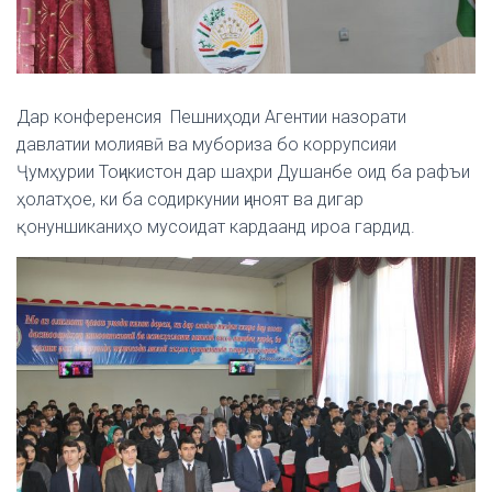
Дар конференсия Пешниҳоди Агентии назорати
давлатии молиявӣ ва мубориза бо коррупсияи
Ҷумҳурии Тоҷикистон дар шаҳри Душанбе оид ба рафъи
ҳолатҳое, ки ба содиркунии ҷиноят ва дигар
қонуншиканиҳо мусоидат кардаанд ироа гардид.