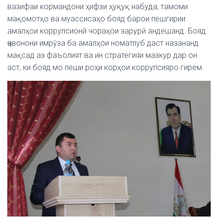
вазифаи кормандони ҳифзи ҳуқуқ набуда, тамоми
мақомотҳо ва муассисаҳо бояд барои пешгирии
амалҳои коррупсионӣ чораҳои зарурӣ андешанд. Бояд
ҷавонони имрӯза ба амалҳои номатлуб даст назананд
мақсад аз фаъолият ва ин стратегияи мазкур дар он
аст, ки бояд мо пеши роҳи корҳои коррупсияро гирем.