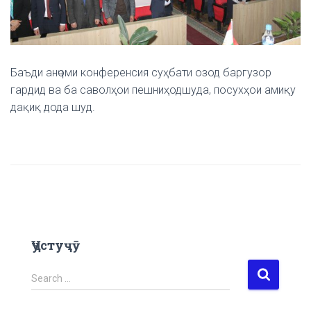
Баъди анҷоми конференсия суҳбати озод баргузор
гардид ва ба саволҳои пешниҳодшуда, посухҳои амиқу
дақиқ дода шуд.
Ҷустуҷӯ
S
Search …
e
a