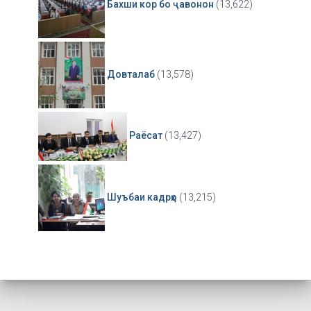
Бахши кор бо ҷавонон
(13,622)
Довталаб
(13,578)
Раёсат
(13,427)
Шуъбаи кадрҳо
(13,215)