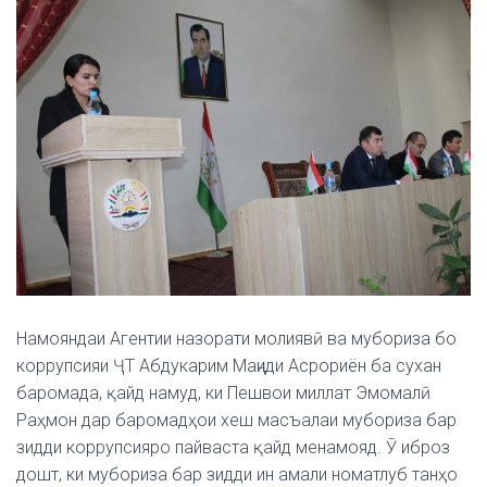
Намояндаи Агентии назорати молиявӣ ва мубориза бо
коррупсияи ҶТ Абдукарим Маҷиди Асрориён ба сухан
баромада, қайд намуд, ки Пешвои миллат Эмомалӣ
Раҳмон дар баромадҳои хеш масъалаи мубориза бар
зидди коррупсияро пайваста қайд менамояд. Ӯ иброз
дошт, ки мубориза бар зидди ин амали номатлуб танҳо