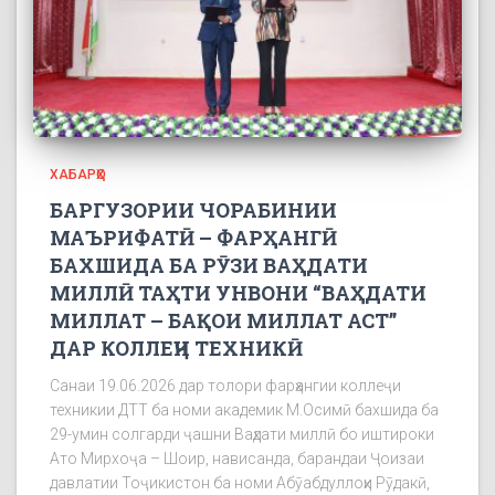
ХАБАРҲО
БАРГУЗОРИИ ЧОРАБИНИИ
МАЪРИФАТӢ – ФАРҲАНГӢ
БАХШИДА БА РӮЗИ ВАҲДАТИ
МИЛЛӢ ТАҲТИ УНВОНИ “ВАҲДАТИ
МИЛЛАТ – БАҚОИ МИЛЛАТ АСТ”
ДАР КОЛЛЕҶИ ТЕХНИКӢ
Санаи 19.06.2026 дар толори фарҳангии коллеҷи
техникии ДТТ ба номи академик М.Осимӣ бахшида ба
29-умин солгарди ҷашни Ваҳдати миллӣ бо иштироки
Ато Мирхоҷа – Шоир, нависанда, барандаи Ҷоизаи
давлатии Тоҷикистон ба номи Абӯабдуллоҳи Рӯдакӣ,