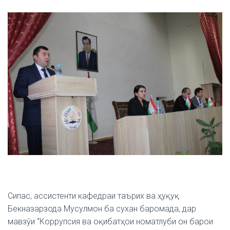
Сипас, ассистенти кафедраи таърих ва ҳуқуқ
Бекназарзода Мусулмон ба сухан баромада, дар
мавзӯи “Коррупсия ва оқибатҳои номатлуби он барои