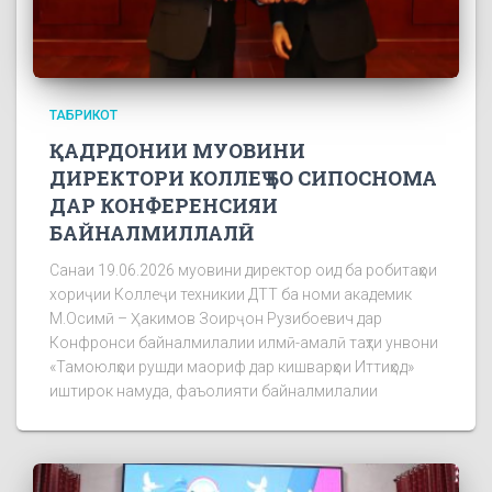
ТАБРИКОТ
ҚАДРДОНИИ МУОВИНИ
ДИРЕКТОРИ КОЛЛЕҶ БО СИПОСНОМА
ДАР КОНФЕРЕНСИЯИ
БАЙНАЛМИЛЛАЛӢ
Санаи 19.06.2026 муовини директор оид ба робитаҳои
хориҷии Коллеҷи техникии ДТТ ба номи академик
М.Осимӣ – Ҳакимов Зоирҷон Рузибоевич дар
Конфронси байналмилалии илмӣ-амалӣ таҳти унвони
«Тамоюлҳои рушди маориф дар кишварҳои Иттиҳод»
иштирок намуда, фаъолияти байналмилалии