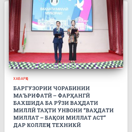
ХАБАРҲО
БАРГУЗОРИИ ЧОРАБИНИИ
МАЪРИФАТӢ – ФАРҲАНГӢ
БАХШИДА БА РӮЗИ ВАҲДАТИ
МИЛЛӢ ТАҲТИ УНВОНИ “ВАҲДАТИ
МИЛЛАТ – БАҚОИ МИЛЛАТ АСТ”
ДАР КОЛЛЕҶИ ТЕХНИКӢ