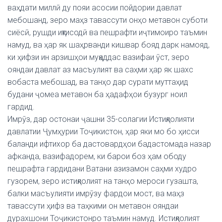
ваҳдати миллӣ ду пояи асосии пойдории давлат
мебошанд, зеро маҳз тавассути онҳо метавон суботи
сиёсӣ, рушди иқтисодӣ ва пешрафти иҷтимоиро таъмин
намуд, ва ҳар як шаҳрванди кишвар бояд дарк намояд,
ки ҳифзи ин арзишҳои муқаддас вазифаи ӯст, зеро
ояндаи давлат аз масъулият ва саҳми ҳар як шахс
вобаста мебошад, ва танҳо дар сурати муттаҳид
будани ҷомеа метавон ба ҳадафҳои бузург ноил
гардид.
Имрӯз, дар остонаи ҷашни 35-солагии Истиқлолияти
давлатии Ҷумҳурии Тоҷикистон, ҳар яки мо бо ҳисси
баланди ифтихор ба дастовардҳои бадастомада назар
афканда, вазифадорем, ки барои боз ҳам ободу
пешрафта гардидани Ватани азизамон саҳми худро
гузорем, зеро истиқлолият на танҳо мероси гузашта,
балки масъулияти имрӯзу фардои мост, ва маҳз
тавассути ҳифз ва таҳкими он метавон ояндаи
дурахшони Тоҷикистонро таъмин намуд. Истиқлолият