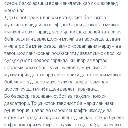
сиёсӣ, балки арзиши воқеии зиндагии ҳар як шаҳрванд
мебошад.
Дар баробари ин, давраи истиқлолият бо як қатор
мушкилоти ҷиддӣ оғоз ёфт, ки барои давлат ва миллат
имтиҳони сахт гардид, зеро ҷанги шаҳрвандӣ хатари аз
байн рафтани давлатдории миллӣ ва пароканда шудани
миллатро ба миён овард, аммо иродаи қавии мардум ва
талошҳои пайгиронаи роҳбарияти давлат имкон дод, ки
сулҳу субот барқарор гардида, кишвар аз вартаи
нооромӣ раҳо ёбад, ва ин рӯйдод ҳамчун яке аз
муҳимтарин дастовардҳои таърихӣ дар хотираи миллат
боқӣ мемонад, зеро маҳз сулҳ ва ваҳдат заминаи
асосии рушди минбаъдаи давлат гардиданд.
Бо барқарор гардидани субот ва таҳкими пояҳои
давлатдорӣ, Тоҷикистон тавонист ба марҳилаи нави
рушд ворид шавад ва барои пешрафти иқтисодӣ ва
иҷтимоӣ чораҳои зарурӣ андешад, ки дар натиҷа бунёди
инфрасохтори муосир, аз ҷумла роҳҳо, нақбҳо ва пулҳо,