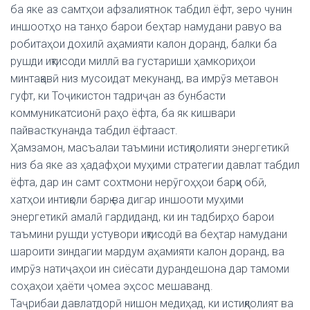
ба яке аз самтҳои афзалиятнок табдил ёфт, зеро чунин
иншоотҳо на танҳо барои беҳтар намудани равуо ва
робитаҳои дохилӣ аҳамияти калон доранд, балки ба
рушди иқтисоди миллӣ ва густариши ҳамкориҳои
минтақавӣ низ мусоидат мекунанд, ва имрӯз метавон
гуфт, ки Тоҷикистон тадриҷан аз бунбасти
коммуникатсионӣ раҳо ёфта, ба як кишвари
пайвасткунанда табдил ёфтааст.
Ҳамзамон, масъалаи таъмини истиқлолияти энергетикӣ
низ ба яке аз ҳадафҳои муҳими стратегии давлат табдил
ёфта, дар ин самт сохтмони нерӯгоҳҳои барқи обӣ,
хатҳои интиқоли барқ ва дигар иншооти муҳими
энергетикӣ амалӣ гардиданд, ки ин тадбирҳо барои
таъмини рушди устувори иқтисодӣ ва беҳтар намудани
шароити зиндагии мардум аҳамияти калон доранд, ва
имрӯз натиҷаҳои ин сиёсати дурандешона дар тамоми
соҳаҳои ҳаёти ҷомеа эҳсос мешаванд.
Таҷрибаи давлатдорӣ нишон медиҳад, ки истиқлолият ва