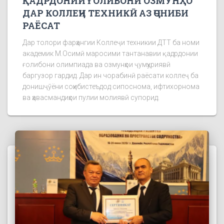
ҚАДРДОНИИ ҒОЛИБОНИ ОЗМУНҲО
ДАР КОЛЛЕҶИ ТЕХНИКӢ АЗ ҶОНИБИ
РАЁСАТ
Дар толори фарҳангии Коллеҷи техникии ДТТ ба номи
академик М.Осимӣ маросими тантанавии қадрдонии
ғолибони олимпиада ва озмунҳои ҷумҳуриявӣ
баргузор гардид. Дар ин чорабинӣ раёсати коллеҷ ба
донишҷӯёни соҳибистеъдод сипоснома, ифтихорнома
ва ҳавасмандиҳои пулии молиявӣ супорид.