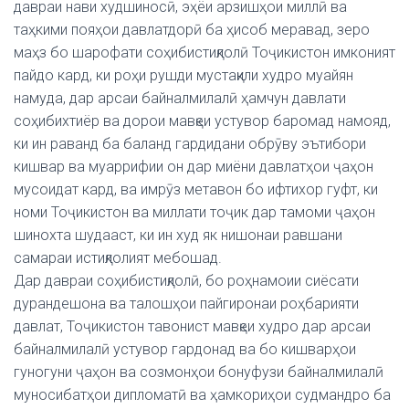
давраи нави худшиносӣ, эҳёи арзишҳои миллӣ ва
таҳкими пояҳои давлатдорӣ ба ҳисоб меравад, зеро
маҳз бо шарофати соҳибистиқлолӣ Тоҷикистон имконият
пайдо кард, ки роҳи рушди мустақили худро муайян
намуда, дар арсаи байналмилалӣ ҳамчун давлати
соҳибихтиёр ва дорои мавқеи устувор баромад намояд,
ки ин раванд ба баланд гардидани обрӯву эътибори
кишвар ва муаррифии он дар миёни давлатҳои ҷаҳон
мусоидат кард, ва имрӯз метавон бо ифтихор гуфт, ки
номи Тоҷикистон ва миллати тоҷик дар тамоми ҷаҳон
шинохта шудааст, ки ин худ як нишонаи равшани
самараи истиқлолият мебошад.
Дар давраи соҳибистиқлолӣ, бо роҳнамоии сиёсати
дурандешона ва талошҳои пайгиронаи роҳбарияти
давлат, Тоҷикистон тавонист мавқеи худро дар арсаи
байналмилалӣ устувор гардонад ва бо кишварҳои
гуногуни ҷаҳон ва созмонҳои бонуфузи байналмилалӣ
муносибатҳои дипломатӣ ва ҳамкориҳои судмандро ба