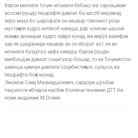
барои миллати тоҷик неъмати бебаҳо ва сарчашмаи
асосии рушду пешрафти давлат ба ҳисоб меравад,
зеро маҳз бо шарофати он кишвар тавонист роҳи
мустақили худро интихоб намуда, дар ҷомеаи ҷаҳонӣ
мавқеи арзандаи худро пайдо кунад, ва имрӯз вазифаи
ҳар як шаҳрванди кишвар аз он иборат аст, ки ин
неъмати бузургро ҳифз намуда, барои рушди
минбаъдаи давлат саҳмгузор бошад, то ки Тоҷикистон
ҳамеша ҳамчун давлати соҳибистиқлол, сулҳхоҳ ва
пешрафта боқӣ монад.
Эмомов Саид Маҳмадшоевич, сардори шӯъбаи
таҳсилоти ибтидои касбии Коллеҷи техникии ДТТ ба
номи академик М.Осимӣ