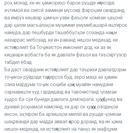
роҳ монад, ки ин ҳамкориҳо барои рушди иқтисодӣ,
иҷтимоӣ ва сиёсӣ заминаи мусоид фароҳам оварданд,
ва имрӯз кишвар ҳамчун узви фаъоли ҷомеаи ҷаҳонӣ
дар ҳалли масъалаҳои муҳимми умумибашарӣ иштирок
намуда, дар пешбурди ташаббусҳои созанда нақши
назаррас мебозад, ки ин раванд нишон медиҳад, ки
истиқлолият ба Тоҷикистон имконият дод, ки аз як
кишвари вобаста ба як давлати фаъол ва таъсиргузор
табдил ёбад.
Ба даст овардани истиқлолият дар таърихи давлатдории
тоҷикон рӯйдоди тақдирсоз буд, зеро маҳз аз ҳамин
сана мардуми тоҷик соҳиби ҳаққи муайян намудани
сарнавишти худ гардиданд ва тавонистанд ҷомеаи
худро ба сӯи бунёди давлати демократӣ, ҳуқуқбунёд ва
дунявӣ роҳнамоӣ намоянд, ки дар он ҳуқуқу озодиҳои
инсон, эҳтиром ба арзишҳои миллӣ ва рушди ҷомеаи
шаҳрвандӣ дар мадди аввал қарор доранд, ва ин ҳама
нишон медиҳад, ки истиқлолият на танҳо як мафҳуми