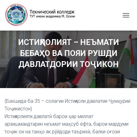
T
O
G
G
ИСТИҚЛОЛИЯТ – НЕЪМАТИ
L
E
БЕБАҲО ВА ПОЯИ РУШДИ
N
A
ДАВЛАТДОРИИ ТОҶИКОН
V
I
G
A
T
I
(Бахшида ба 35 – солагии Истиқлоли давлатии Ҷумҳурии
O
N
Тоҷикистон)
Истиқлолияти давлатӣ барои ҳар миллат
арзишмандтарин неъмат маҳсуб ёфта, барои мардуми
тоҷик он на танҳо як рӯйдоди таърихӣ, балки оғози