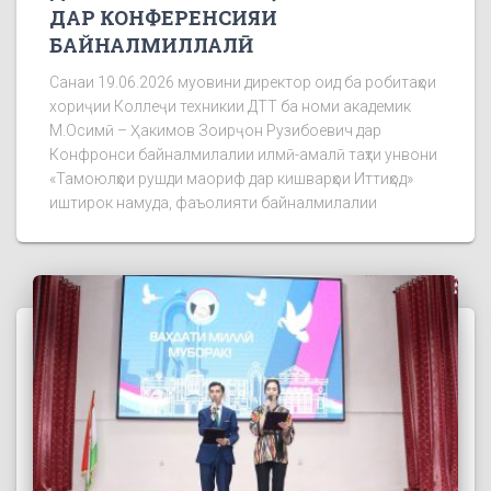
ДАР КОНФЕРЕНСИЯИ
БАЙНАЛМИЛЛАЛӢ
Санаи 19.06.2026 муовини директор оид ба робитаҳои
хориҷии Коллеҷи техникии ДТТ ба номи академик
М.Осимӣ – Ҳакимов Зоирҷон Рузибоевич дар
Конфронси байналмилалии илмӣ-амалӣ таҳти унвони
«Тамоюлҳои рушди маориф дар кишварҳои Иттиҳод»
иштирок намуда, фаъолияти байналмилалии