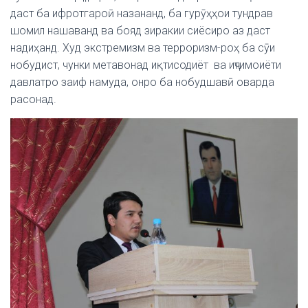
даст ба ифротгароӣ назананд, ба гурӯҳҳои тундрав
шомил нашаванд ва бояд зиракии сиёсиро аз даст
надиҳанд. Худ экстремизм ва терроризм-роҳ ба сӯи
нобудист, чунки метавонад иқтисодиёт ва иҷтимоиёти
давлатро заиф намуда, онро ба нобудшавӣ оварда
расонад.