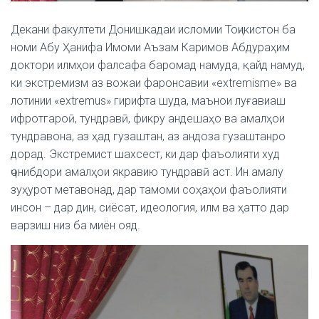
Декани факултети Донишкадаи исломии Тоҷикистон ба
номи Абу Ҳанифа Имоми Аъзам Каримов Абдураҳим
доктори илмҳои фалсафа
баромад намуда, қайд намуд,
ки
экстремизм аз вожаи фаронсавии «ехtrеmismе» ва
лотинии «eхtrеmus» гирифта шуда, маънои луғавиаш
ифротгароӣ, тундравӣ, фикру андешаҳо ва амалҳои
тундравона, аз ҳад гузаштан, аз андоза гузаштанро
дорад. Экстремист шахсест, ки дар фаъолияти худ
ҷонибдори амалҳои якравию тундравӣ аст. Ин амалу
зуҳурот метавонад, дар тамоми соҳаҳои фаъолияти
инсон – дар дин, сиёсат, идеология, илм ва ҳатто дар
варзиш низ ба миён ояд.