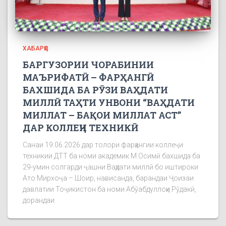
ХАБАРҲО
БАРГУЗОРИИ ЧОРАБИНИИ
МАЪРИФАТӢ – ФАРҲАНГӢ
БАХШИДА БА РӮЗИ ВАҲДАТИ
МИЛЛӢ ТАҲТИ УНВОНИ “ВАҲДАТИ
МИЛЛАТ – БАҚОИ МИЛЛАТ АСТ”
ДАР КОЛЛЕҶИ ТЕХНИКӢ
Санаи 19.06.2026 дар толори фарҳангии коллеҷи
техникии ДТТ ба номи академик М.Осимӣ бахшида ба
29-умин солгарди ҷашни Ваҳдати миллӣ бо иштироки
Ато Мирхоҷа – Шоир, нависанда, барандаи Ҷоизаи
давлатии Тоҷикистон ба номи Абӯабдуллоҳи Рӯдакӣ,
дорандаи