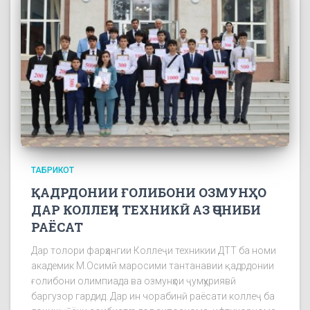
ТАБРИКОТ
ҚАДРДОНИИ ҒОЛИБОНИ ОЗМУНҲО
ДАР КОЛЛЕҶИ ТЕХНИКӢ АЗ ҶОНИБИ
РАЁСАТ
Дар толори фарҳангии Коллеҷи техникии ДТТ ба номи
академик М.Осимӣ маросими тантанавии қадрдонии
ғолибони олимпиада ва озмунҳои ҷумҳуриявӣ
баргузор гардид. Дар ин чорабинӣ раёсати коллеҷ ба