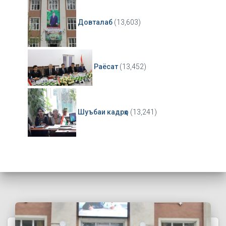
Довталаб
(13,603)
Раёсат
(13,452)
Шуъбаи кадрҳо
(13,241)