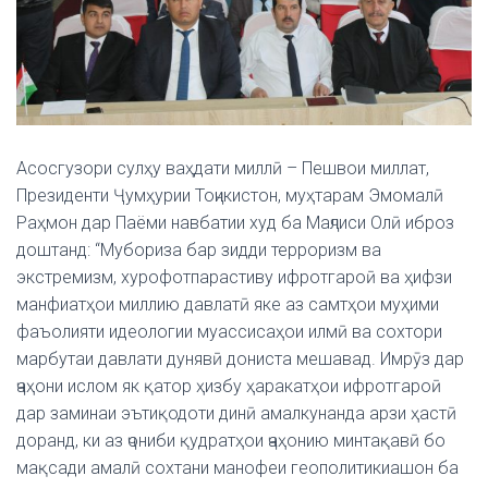
Асосгузори сулҳу ваҳдати миллӣ – Пешвои миллат,
Президенти Ҷумҳурии Тоҷикистон, муҳтарам Эмомалӣ
Раҳмон дар Паёми навбатии худ ба Маҷлиси Олӣ иброз
доштанд: “Мубориза бар зидди терроризм ва
экстремизм, хурофотпарастиву ифротгароӣ ва ҳифзи
манфиатҳои миллию давлатӣ яке аз самтҳои муҳими
фаъолияти идеологии муассисаҳои илмӣ ва сохтори
марбутаи давлати дунявӣ дониста мешавад. Имрӯз дар
ҷаҳони ислом як қатор ҳизбу ҳаракатҳои ифротгароӣ
дар заминаи эътиқодоти динӣ амалкунанда арзи ҳастӣ
доранд, ки аз ҷониби қудратҳои ҷаҳонию минтақавӣ бо
мақсади амалӣ сохтани манофеи геополитикиашон ба