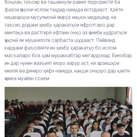
Воқеан, таъсир ва ташаккули равия террористӣ ба
фазои ҷаҳони ислом таҳдид намуда истодааст. Ҳаёти
кишварҳои мусулмонӣ имрӯз нишон медиҳанд, ки
таъсис додани ҳизбу ҳаракатҳои ифротгаро дар
минтақа ва дастгирӣ ёфтани онҳо аз ҷониби қудратҳои
ҷаҳонӣ як мушкилоти сарбаста шудааст. Пайванд
кардани фаъолияти ин ҳизбу ҳаракатҳо бо ислом
масъаларо боз ҳам мураккабтар мегардонад. Бинобар
ин дар чунин вазъият моро зарур аст, ки арзишҳои
миллӣ ва диниро ҳифз намуда, нақши онҳоро дар ҳаёти
ҷомеа муайян созем.