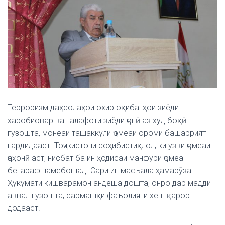
Терроризм даҳсолаҳои охир оқибатҳои зиёди
харобиовар ва талафоти зиёди ҷонӣ аз худ боқӣ
гузошта, монеаи ташаккули ҷомеаи ороми башаррият
гардидааст. Тоҷикистони соҳибистиқлол, ки узви ҷомеаи
ҷаҳонӣ аст, нисбат ба ин ҳодисаи манфури ҷомеа
бетараф намебошад. Сари ин масъала ҳамарӯза
Ҳукумати кишварамон андеша дошта, онро дар мадди
аввал гузошта, сармашқи фаъолияти хеш қарор
додааст.