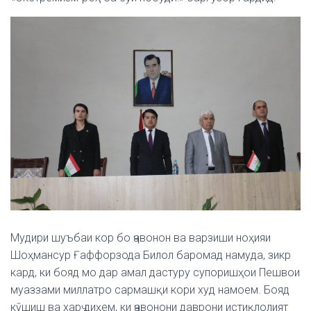
Мудири шуъбаи кор бо ҷавонон ва варзиши ноҳияи
Шоҳмансур Ғаффорзода Билол баромад намуда, зикр
кард, ки бояд мо дар амал дастуру супоришҳои Пешвои
муаззами миллатро сармашқи кори худ намоем. Бояд
кӯшиш ва харҷ диҳем, ки ҷавонони даврони истиқлолият