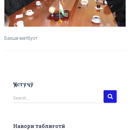
Бахши матбуот
Ҷустуҷӯ
S
Search …
e
a
r
c
Навори таблиғотӣ
h