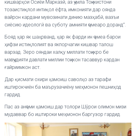
кишварҳои Осиёи Марказӣ, аз ҷумла Тоҷикистони
тозаистиқлол интиқол ёфта, имконияти дар оянда
вайрон кардани мувозинати динию мазҳабӣ, вазъи
сиёсию идеологӣ ва суботу амнияти ҷомеаро доранд”.
Бояд ҳар як шаҳрванд, ҳар як фарди ин ҷомеа барои
ҳифзи истиқлолият ва якпорчагии кишвар талош
варзад. Зеро ояндаи халқу миллати тоҷикро бе
мавҷудияти давлати миллии тоҷикон тасаввур кардан
ғайриимкон аст.
Дар қисмати охири ҳамоиш саволҳо аз тарафи
иштирокчиён ба маърузачиёну меҳмонон пешниҳод
гардид.
Пас аз анҷоми ҳамоиш дар толори Шӯрои олимон мизи
мудаввар бо иштироки меҳмонон баргузор гардид.