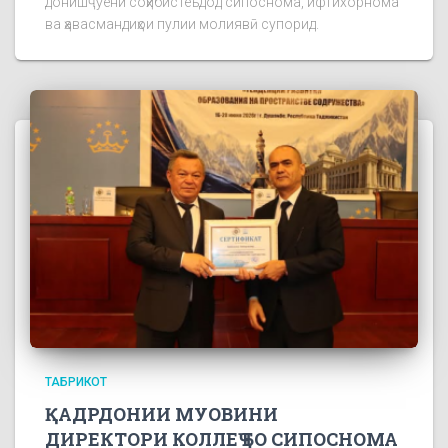
донишҷӯёни соҳибистеъдод сипоснома, ифтихорнома
ва ҳавасмандиҳои пулии молиявӣ супорид.
ТАБРИКОТ
ҚАДРДОНИИ МУОВИНИ
ДИРЕКТОРИ КОЛЛЕҶ БО СИПОСНОМА