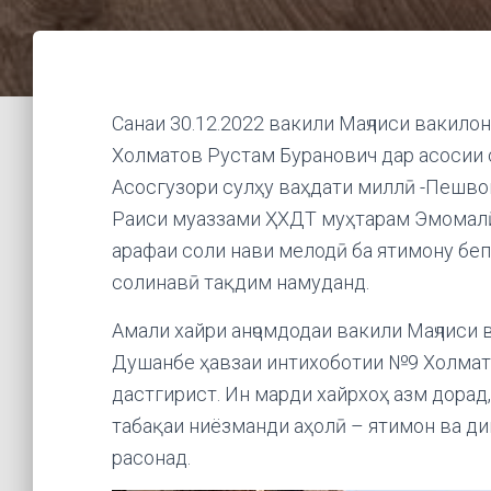
Санаи 30.12.2022 вакили Маҷлиси вакил
Холматов Рустам Буранович дар асосии 
Асосгузори сулҳу ваҳдати миллӣ -Пешвои
Раиси муаззами ҲХДТ муҳтарам Эмомалӣ 
арафаи соли нави мелодӣ ба ятимону беп
солинавӣ тақдим намуданд.
Амали хайри анҷомдодаи вакили Маҷлиси
Душанбе ҳавзаи интихоботии №9 Холмат
дастгирист. Ин марди хайрхоҳ азм дорад
табақаи ниёзманди аҳолӣ – ятимон ва ди
расонад.