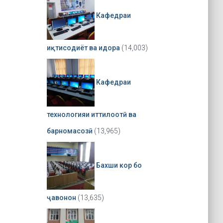
Кафедраи
иқтисодиёт ва идора
(14,003)
Кафедраи
технологияи иттилоотӣ ва
барномасозӣ
(13,965)
Бахши кор бо
ҷавонон
(13,635)