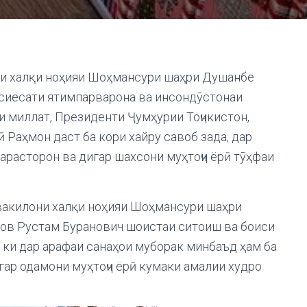
они халқи ноҳияи Шоҳмансури шаҳри Душанбе
сиёсати ятимпарварона ва инсондӯстонаи
 миллат, Президенти Ҷумҳурии Тоҷикистон,
Раҳмон даст ба кори хайру савоб зада, дар
арасторон ва дигар шахсони муҳтоҷи ёрӣ тӯҳфаи
 вакилони халқи ноҳияи Шоҳмансури шаҳри
ов Рустам Буранович шоистаи ситоиш ва боиси
, ки дар арафаи санаҳои муборак минбаъд ҳам ба
гар одамони муҳтоҷи ёрӣ кумаки амалии худро