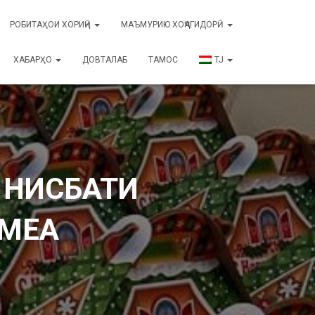
РОБИТАҲОИ ХОРИҶӢ
МАЪМУРИЮ ХОҶАГИДОРӢ
ХАБАРҲО
ДОВТАЛАБ
ТАМОС
TJ
 НИСБАТИ
ОМЕА