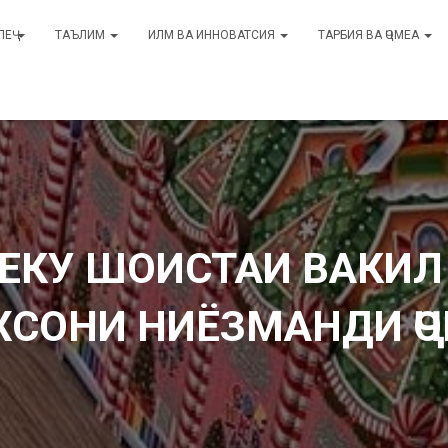
ЛЕҶ
ТАЪЛИМ
ИЛМ ВА ИННОВАТСИЯ
ТАРБИЯ ВА ҶОМЕА
ЕКУ ШОИСТАИ ВАКИЛ
СОНИ НИЁЗМАНДИ Ҷ