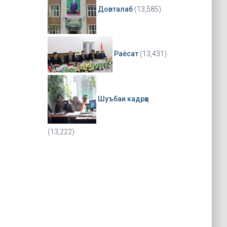
Довталаб
(13,585)
Раёсат
(13,431)
Шуъбаи кадрҳо
(13,222)