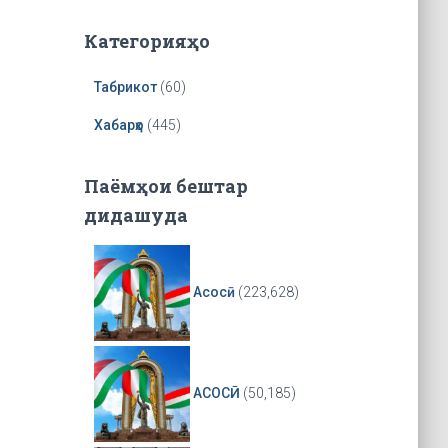
a
y
Категорияҳо
e
r
Табрикот
(60)
Хабарҳо
(445)
Паёмҳои бештар
дидашуда
Асосӣ
(223,628)
АСОСӢ
(50,185)