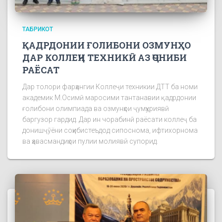
ТАБРИКОТ
ҚАДРДОНИИ ҒОЛИБОНИ ОЗМУНҲО
ДАР КОЛЛЕҶИ ТЕХНИКӢ АЗ ҶОНИБИ
РАЁСАТ
Дар толори фарҳангии Коллеҷи техникии ДТТ ба номи
академик М.Осимӣ маросими тантанавии қадрдонии
ғолибони олимпиада ва озмунҳои ҷумҳуриявӣ
баргузор гардид. Дар ин чорабинӣ раёсати коллеҷ ба
донишҷӯёни соҳибистеъдод сипоснома, ифтихорнома
ва ҳавасмандиҳои пулии молиявӣ супорид.