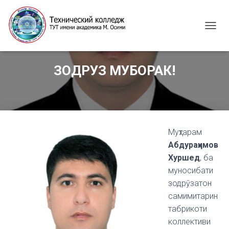
T
O
G
G
ЗОДРУЗ МУБОРАК!
L
E
N
A
V
I
G
Муҳтарам
A
Абдураҳимов
T
Хуршед
, ба
I
муносибати
O
N
зодрӯзатон
самимитарин
табрикоти
коллективи