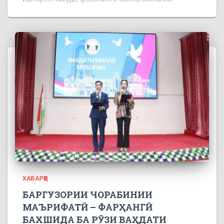
ХАБАРҲО
БАРГУЗОРИИ ЧОРАБИНИИ
МАЪРИФАТӢ – ФАРҲАНГӢ
БАХШИДА БА РӮЗИ ВАҲДАТИ