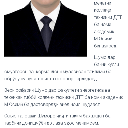
меҳнатии
коллеҷи
техникии ДТТ
ба номи
академик
М.Осимӣ
бипазиред.
Шумо дар
байни кулли
омӯзгорон ва кормандони муассисаи таълимӣ ба
обрӯву нуфузи шоиста сазовор гардидаед.
Зери роҳбарии Шумо дар факултети энергетика ва
техникаи тиббӣ коллеҷи техникии ДТТ ба номи академик
М.Осимӣ ба дастовардҳои зиёд ноил шудааст.
Саъю талошҳои Шуморо ҷиҳати таҳким бахшидан ба
тарбияи донишҷӯён ҳар лаҳза эҳсос менамоем.