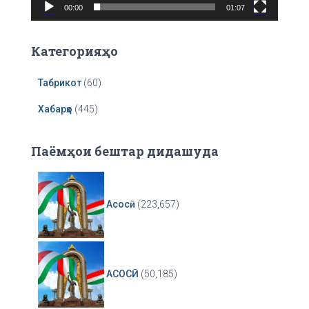
00:00
01:07
y
e
r
Категорияҳо
Табрикот
(60)
Хабарҳо
(445)
Паёмҳои бештар дидашуда
Асосӣ
(223,657)
АСОСӢ
(50,185)