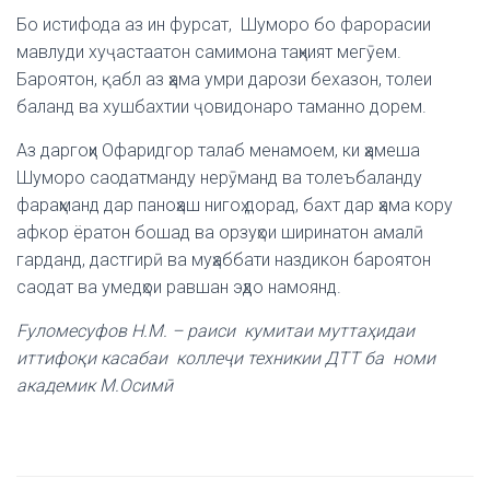
Бо истифода аз ин фурсат, Шуморо бо фарорасии
мавлуди хуҷастаатон самимона таҳният мегӯем.
Бароятон, қабл аз ҳама умри дарози бехазон, толеи
баланд ва хушбахтии ҷовидонаро таманно дорем.
Аз даргоҳи Офаридгор талаб менамоем, ки ҳамеша
Шуморо саодатманду нерӯманд ва толеъбаланду
фараҳманд дар паноҳаш нигоҳ дорад, бахт дар ҳама кору
афкор ёратон бошад ва орзуҳои ширинатон амалӣ
гарданд, дастгирӣ ва муҳаббати наздикон бароятон
саодат ва умедҳои равшан эҳдо намоянд.
F
уломесуфов Н.М. – раиси кумитаи муттаҳидаи
иттифоқи касабаи коллеҷи техникии ДТТ ба номи
академик М.Осимӣ