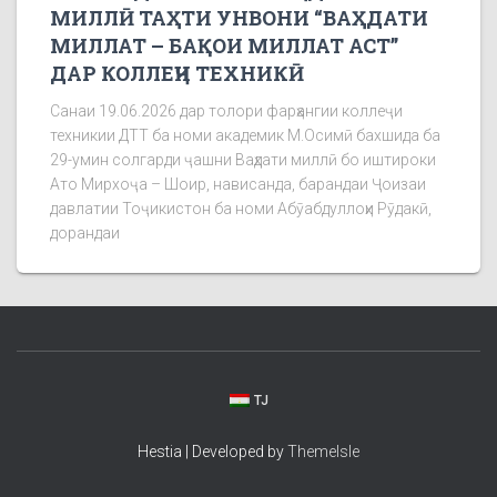
МИЛЛӢ ТАҲТИ УНВОНИ “ВАҲДАТИ
МИЛЛАТ – БАҚОИ МИЛЛАТ АСТ”
ДАР КОЛЛЕҶИ ТЕХНИКӢ
Санаи 19.06.2026 дар толори фарҳангии коллеҷи
техникии ДТТ ба номи академик М.Осимӣ бахшида ба
29-умин солгарди ҷашни Ваҳдати миллӣ бо иштироки
Ато Мирхоҷа – Шоир, нависанда, барандаи Ҷоизаи
давлатии Тоҷикистон ба номи Абӯабдуллоҳи Рӯдакӣ,
дорандаи
TJ
Hestia | Developed by
ThemeIsle