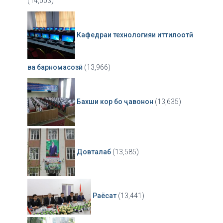
(14,003)
Кафедраи технологияи иттилоотӣ
ва барномасозӣ
(13,966)
Бахши кор бо ҷавонон
(13,635)
Довталаб
(13,585)
Раёсат
(13,441)