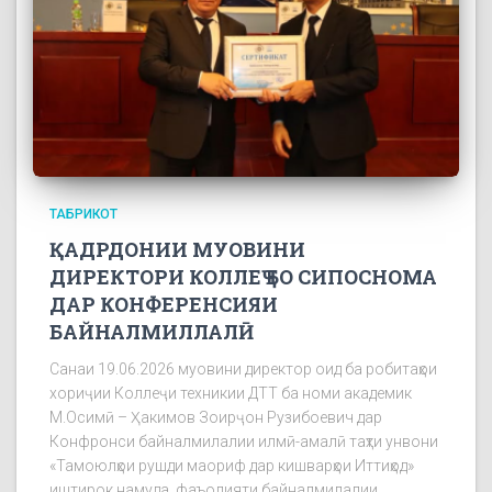
ТАБРИКОТ
ҚАДРДОНИИ МУОВИНИ
ДИРЕКТОРИ КОЛЛЕҶ БО СИПОСНОМА
ДАР КОНФЕРЕНСИЯИ
БАЙНАЛМИЛЛАЛӢ
Санаи 19.06.2026 муовини директор оид ба робитаҳои
хориҷии Коллеҷи техникии ДТТ ба номи академик
М.Осимӣ – Ҳакимов Зоирҷон Рузибоевич дар
Конфронси байналмилалии илмӣ-амалӣ таҳти унвони
«Тамоюлҳои рушди маориф дар кишварҳои Иттиҳод»
иштирок намуда, фаъолияти байналмилалии