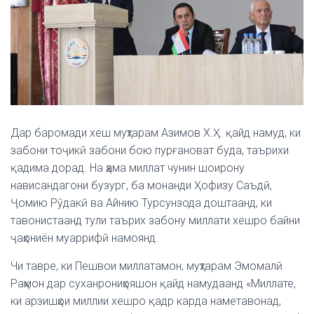
Дар баромади хеш муҳтарам Азимов Х.Ҳ. қайд намуд, ки
забони тоҷикӣ забони бою пурғановат буда, таърихи
қадима дорад. На ҳама миллат чунин шоирону
нависандагони бузург, ба монанди Ҳофизу Саъдӣ,
Ҷомию Рӯдакӣ ва Айнию Турсунзода доштаанд, ки
тавонистаанд тули таърих забону миллати хешро байни
ҷаҳониён муаррифӣ намоянд.
Чи тавре, ки Пешвои миллатамон, муҳтарам Эмомалӣ
Раҳмон дар суханрониҳояшон қайд намудаанд «Миллате,
ки арзишҳои миллии хешро қадр карда наметавонад,