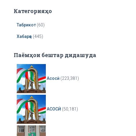
r
Категорияҳо
Табрикот
(60)
Хабарҳо
(445)
Паёмҳои бештар дидашуда
Асосӣ
(223,381)
АСОСӢ
(50,181)