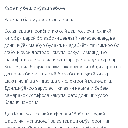
Касе к-у беш омӯзад забоне,
Расидан бар муроди дил тавонад.
Солҳои аввали соҳибистиқлолӣ дар коллеҷи техникӣ
китобҳои дарсӣ бо забони давлатӣ намерасиданд ва
донишҷӯён маҷбур буданд, ки адабиёти таълимиро бо
забони русӣ дастрас намуда, азхуд намоянд. Бо
шарофати истиқлолияти кишвар тули солҳои охир дар
Коллеҷ оид ба ҳама фанҳои тахассусӣ китобҳои дарсӣ ва
дигар адабиёти таълимӣ бо забони тоҷикӣ чи дар
шакли чопӣ ва чи дар шакли электронӣ мавҷуданд.
Донишҷӯёнро зарур аст, ки аз ин неъмати бебаҳо
самаранок истифода намуда, сатҳи дониши худро
баланд намоянд.
Дар Коллеҷи техникӣ кафедраи “Забони тоҷикӣ
фаъолият менамояд” ва аз тарафи омӯзгорони ин