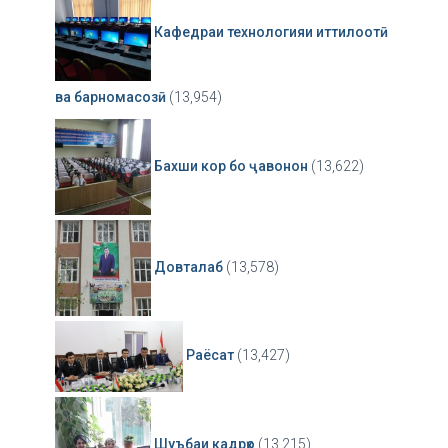
Кафедраи технологияи иттилоотӣ
ва барномасозӣ
(13,954)
Бахши кор бо ҷавонон
(13,622)
Довталаб
(13,578)
Раёсат
(13,427)
Шуъбаи кадрҳо
(13,215)