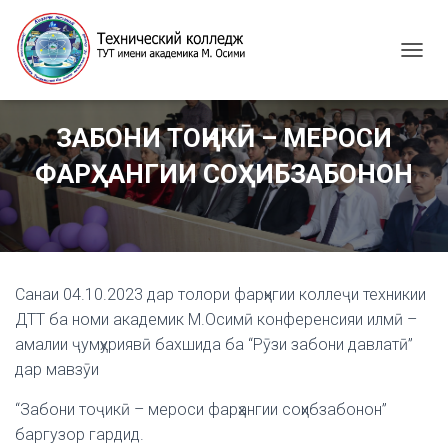
T
O
G
G
ЗАБОНИ ТОҶИКӢ – МЕРОСИ
L
E
ФАРҲАНГИИ СОҲИБЗАБОНОН
N
A
V
I
G
A
Санаи 04.10.2023 дар толори фарҳнгии коллеҷи техникии
T
I
ДТТ ба номи академик М.Осимӣ конференсияи илмӣ –
O
амалии ҷумҳуриявӣ бахшида ба “Рӯзи забони давлатӣ”
N
дар мавзӯи
“Забони тоҷикӣ – мероси фарҳангии соҳибзабонон”
баргузор гардид.