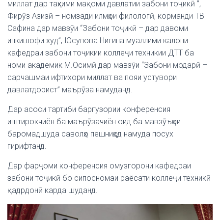
миллат дар таҳкими мақоми давлатии забони тоҷикӣ ”,
Фирӯз Азизӣ – номзади илмҳои филологӣ, корманди ТВ
Сафина дар мавзӯи “Забони тоҷикӣ – дар давоми
инкишофи худ”, Юсупова Нигина муаллими калони
кафедраи забони тоҷикии коллеҷи техникии ДТТ ба
номи академик М.Осимӣ дар мавзўи “Забони модарӣ –
сарчашмаи ифтихори миллат ва пояи устувори
давлатдорист” маърӯза намуданд.
Дар асоси тартиби баргузории конференсия
иштирокчиён ба маърӯзачиён оид ба мавзӯъҳои
баромадшуда саволҳо пешниҳод намуда посух
гирифтанд.
Дар фарҷоми конференсия омузгорони кафедраи
забони тоҷикӣ бо сипосномаи раёсати коллеҷи техникӣ
қадрдонӣ карда шуданд.