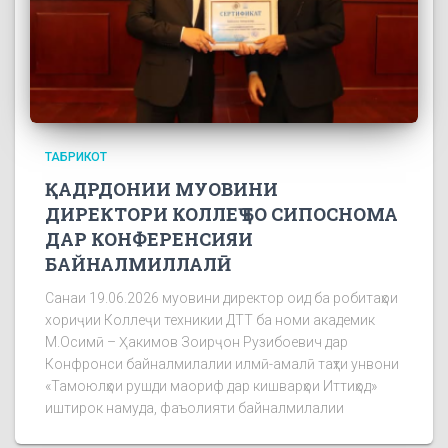
ТАБРИКОТ
ҚАДРДОНИИ МУОВИНИ
ДИРЕКТОРИ КОЛЛЕҶ БО СИПОСНОМА
ДАР КОНФЕРЕНСИЯИ
БАЙНАЛМИЛЛАЛӢ
Санаи 19.06.2026 муовини директор оид ба робитаҳои
хориҷии Коллеҷи техникии ДТТ ба номи академик
М.Осимӣ – Ҳакимов Зоирҷон Рузибоевич дар
Конфронси байналмилалии илмӣ-амалӣ таҳти унвони
«Тамоюлҳои рушди маориф дар кишварҳои Иттиҳод»
иштирок намуда, фаъолияти байналмилалии