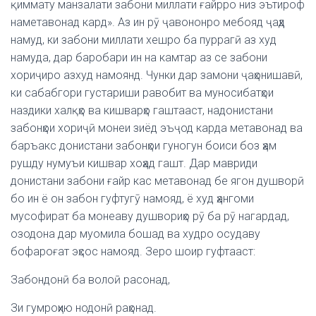
қиммату манзалати забони миллати ғайрро низ эътироф
наметавонад кард». Аз ин рӯ ҷавононро мебояд ҷаҳд
намуд, ки забони миллати хешро ба пуррагӣ аз худ
намуда, дар баробари ин на камтар аз се забони
хориҷиро азхуд намоянд. Чунки дар замони ҷаҳонишавӣ,
ки сабабгори густариши равобит ва муносибатҳои
наздики халқҳо ва кишварҳо гаштааст, надонистани
забонҳои хориҷӣ монеи зиёд эъҷод карда метавонад ва
баръакс донистани забонҳои гуногун боиси боз ҳам
рушду нумуъи кишвар хоҳад гашт. Дар мавриди
донистани забони ғайр кас метавонад бе ягон душворӣ
бо ин ё он забон гуфтугӯ намояд, ё худ ҳангоми
мусофират ба монеаву душвориҳо рӯ ба рӯ нагардад,
озодона дар муомила бошад ва худро осудаву
бофароғат эҳсос намояд. Зеро шоир гуфтааст:
Забондонӣ ба волоӣ расонад,
Зи гумроҳию нодонӣ раҳонад.