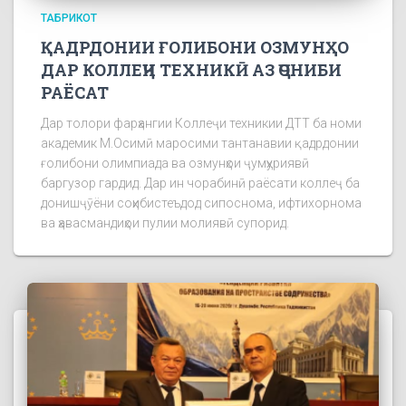
ТАБРИКОТ
ҚАДРДОНИИ ҒОЛИБОНИ ОЗМУНҲО
ДАР КОЛЛЕҶИ ТЕХНИКӢ АЗ ҶОНИБИ
РАЁСАТ
Дар толори фарҳангии Коллеҷи техникии ДТТ ба номи
академик М.Осимӣ маросими тантанавии қадрдонии
ғолибони олимпиада ва озмунҳои ҷумҳуриявӣ
баргузор гардид. Дар ин чорабинӣ раёсати коллеҷ ба
донишҷӯёни соҳибистеъдод сипоснома, ифтихорнома
ва ҳавасмандиҳои пулии молиявӣ супорид.