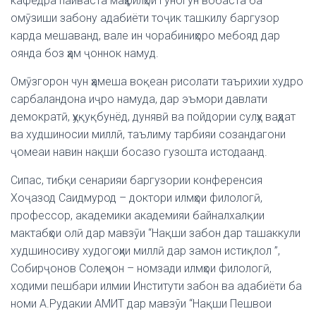
кафедра пайваста маҳфилҳои гуногун вобаста ба
омӯзиши забону адабиёти тоҷик ташкилу баргузор
карда мешаванд, вале ин чорабиниҳоро мебояд дар
оянда боз ҳам ҷоннок намуд.
Омӯзгорон чун ҳамеша воқеан рисолати таърихии худро
сарбаландона иҷро намуда, дар эъмори давлати
демократӣ, ҳуқуқбунёд, дунявӣ ва пойдории сулҳу ваҳдат
ва худшиносии миллӣ, таълиму тарбияи созандагони
ҷомеаи навин нақши босазо гузошта истодаанд.
Сипас, тибқи сенарияи баргузории конференсия
Хоҷазод Саидмурод – доктори илмҳои филологӣ,
профессор, академики академияи байналхалқии
мактабҳои олӣ дар мавзӯи “Нақши забон дар ташаккули
худшиносиву худогоҳии миллӣ дар замон истиқлол ”,
Собирҷонов Солеҳҷон – номзади илмҳои филологӣ,
ходими пешбари илмии Институти забон ва адабиёти ба
номи А.Рудакии АМИТ дар мавзўи “Нақши Пешвои