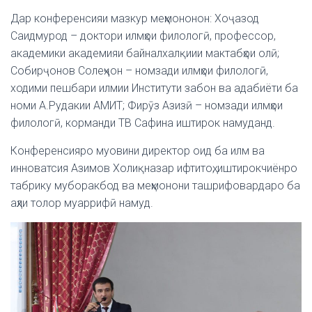
Дар конференсияи мазкур меҳмононон: Хоҷазод
Саидмурод – доктори илмҳои филологӣ, профессор,
академики академияи байналхалқиии мактабҳои олӣ;
Собирҷонов Солеҳҷон – номзади илмҳои филологӣ,
ходими пешбари илмии Институти забон ва адабиёти ба
номи А.Рудакии АМИТ; Фирӯз Азизӣ – номзади илмҳои
филологӣ, корманди ТВ Сафина иштирок намуданд.
Конференсияро муовини директор оид ба илм ва
инноватсия Азимов Холиқназар ифтитоҳ, иштирокчиёнро
табрику муборакбод ва меҳмонони ташрифовардаро ба
аҳли толор муаррифӣ намуд.