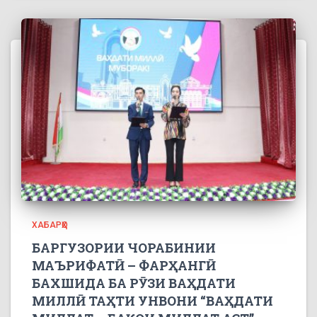
ХАБАРҲО
БАРГУЗОРИИ ЧОРАБИНИИ
МАЪРИФАТӢ – ФАРҲАНГӢ
БАХШИДА БА РӮЗИ ВАҲДАТИ
МИЛЛӢ ТАҲТИ УНВОНИ “ВАҲДАТИ