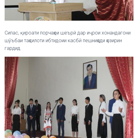
Сипас, қироати порчаҳои шеърӣ дар иҷрои хонандагони
шӯъбаи таҳсилоти ибтидоии касбӣ пешниҳоди ҳозирин
гардид.