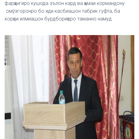
фарҳангиро кушода эълон кард ва ҳамаи кормандону
омӯзгоронро бо иди касбиашон табрик гуфта, ба
корҳои илмиашон бурдбориҳоро таманно намуд.