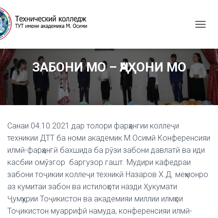
T
O
G
G
ЗАБОНИ МО – ҶАҲОНИ МО
L
E
N
A
V
I
G
Санаи 04.10.2021 дар толори фарҳангии коллеҷи
A
техникии ДТТ ба номи академик М.Осимӣ Конференсияи
T
илмӣ-фарҳангӣ бахшида ба рӯзи забони давлатӣ ва иди
I
касбии омӯзгор баргузор гашт. Мудири кафедраи
O
N
забони тоҷикии коллеҷи техникӣ Назаров Х.Д. меҳмонро
аз кумитаи забон ва истилоҳоти назди Ҳукумати
Ҷумҳурии Тоҷикистон ва академияи миллии илмҳои
Тоҷикистон муаррифӣ намуда, конференсияи илмӣ-