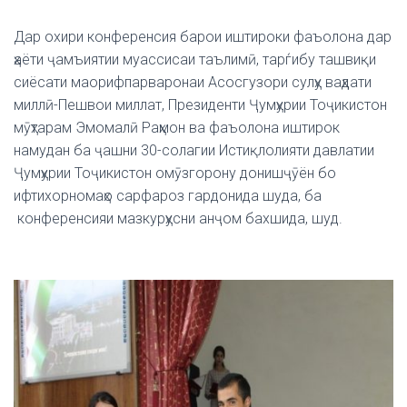
Дар охири конференсия барои иштироки фаъолона дар
ҳаёти ҷамъиятии муассисаи таълимӣ, тарѓибу ташвиқи
сиёсати маорифпарваронаи Асосгузори сулҳу ваҳдати
миллӣ-Пешвои миллат, Президенти Ҷумҳурии Тоҷикистон
мӯҳтарам Эмомалӣ Раҳмон ва фаъолона иштирок
намудан ба ҷашни 30-солагии Истиқлолияти давлатии
Ҷумҳурии Тоҷикистон омӯзгорону донишҷӯён бо
ифтихорномаҳо сарфароз гардонида шуда, ба
конференсияи мазкурҳусни анҷом бахшида, шуд.