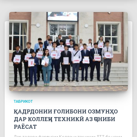
ТАБРИКОТ
ҚАДРДОНИИ ҒОЛИБОНИ ОЗМУНҲО
ДАР КОЛЛЕҶИ ТЕХНИКӢ АЗ ҶОНИБИ
РАЁСАТ
Дар толори фарҳангии Коллеҷи техникии ДТТ ба номи