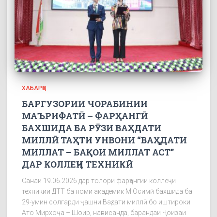
ХАБАРҲО
БАРГУЗОРИИ ЧОРАБИНИИ
МАЪРИФАТӢ – ФАРҲАНГӢ
БАХШИДА БА РӮЗИ ВАҲДАТИ
МИЛЛӢ ТАҲТИ УНВОНИ “ВАҲДАТИ
МИЛЛАТ – БАҚОИ МИЛЛАТ АСТ”
ДАР КОЛЛЕҶИ ТЕХНИКӢ
Санаи 19.06.2026 дар толори фарҳангии коллеҷи
техникии ДТТ ба номи академик М.Осимӣ бахшида ба
29-умин солгарди ҷашни Ваҳдати миллӣ бо иштироки
Ато Мирхоҷа – Шоир, нависанда, барандаи Ҷоизаи