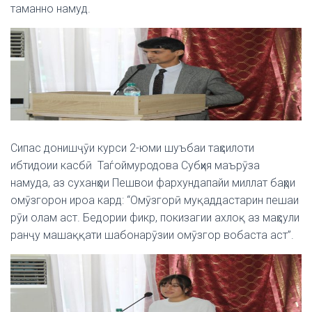
таманно намуд.
Сипас донишҷӯи курси 2-юми шуъбаи таҳсилоти
ибтидоии касбӣ Таѓоймуродова Субҳия маърӯза
намуда, аз суханҳои Пешвои фархундапайи миллат баҳри
омӯзгорон ироа кард: “Омӯзгорӣ муқаддастарин пешаи
рӯи олам аст. Бедории фикр, покизагии ахлоқ аз маҳсули
ранҷу машаққати шабонарӯзии омӯзгор вобаста аст”.