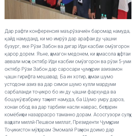
Дар рафти конференсия маърӯзачиён баромад намуда,
қайд намуданд, ки мо имрӯз дар арафаи ду ҷашни
бузург, яке Рӯзи Забон ва дигар Иди касбии омӯзгорон
қарор дорем. Яъне, ҳамагон медонем, ки ҳамасола ҳафтаи
аввали моҳи октябр Иди касбии омӯзгорон ва рӯзи 5-уми
октябр Рӯзи Забон дар саросари ҷумҳурии азизамон
ҷашн гирифта мешавад. Ба ин хотир, ҳамаи шумо
устодони азиз ва дар симои шумо кулли мардуми
сарбаланди тоҷикро бо ин ду ҷашни фархунда ва
бошукӯҳ табрику таҳният намуда, ба Шумо умру дароз,
хонаи обод ва дар тарбияи насли наврас, беҳтарин
комёбиҳои назаррасро таманно дорам. Асосгузори сулҳу
ваҳдати миллӣ-Пешвои миллат, Президенти Ҷумҳурии
Тоҷикистон мӯҳтарам Эмомалӣ Раҳмон доимо дар