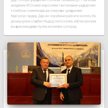
академик М.Осимӣ маросими тантанавии қадрдонии
ғолибони олимпиада ва озмунҳои ҷумҳуриявӣ
баргузор гардид. Дар ин чорабинӣ раёсати коллеҷ ба
донишҷӯёни соҳибистеъдод сипоснома, ифтихорнома
ва ҳавасмандиҳои пулии молиявӣ супорид.