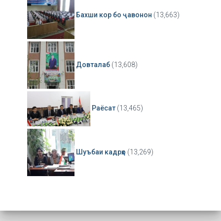
Бахши кор бо ҷавонон
(13,663)
Довталаб
(13,608)
Раёсат
(13,465)
Шуъбаи кадрҳо
(13,269)