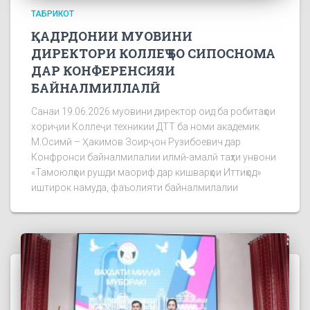
ТАБРИКОТ
ҚАДРДОНИИ МУОВИНИ
ДИРЕКТОРИ КОЛЛЕҶ БО СИПОСНОМА
ДАР КОНФЕРЕНСИЯИ
БАЙНАЛМИЛЛАЛӢ
Санаи 19.06.2026 муовини директор оид ба робитаҳои
хориҷии Коллеҷи техникии ДТТ ба номи академик
М.Осимӣ – Ҳакимов Зоирҷон Рузибоевич дар
Конфронси байналмилалии илмӣ-амалӣ таҳти унвони
«Тамоюлҳои рушди маориф дар кишварҳои Иттиҳод»
иштирок намуда, фаъолияти байналмилалии