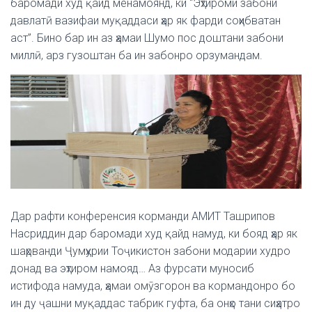
баромади худ қайд менамоянд, ки “Эҳтироми забони
давлатӣ вазифаи муқаддаси ҳар як фарди соҳибватан
аст”. Бино бар ин аз ҳамаи Шумо пос доштани забони
миллӣ, арз гузоштан ба ин забонро орзумандам.
Дар рафти конференсия корманди АМИТ Ташрипов
Насриддин дар баромади худ қайд намуд, ки бояд ҳар як
шаҳрванди Ҷумҳурии Тоҷикистон забони модарии худро
донад ва эҳтиром намояд… Аз фурсати муносиб
истифода намуда, ҳамаи омӯзгорон ва кормандонро бо
ин ду ҷашни муқаддас табрик гуфта, ба онҳо тани сиҳатро