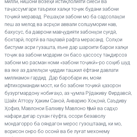
миллӣ, нишони возеҳи истиқлолияти сиёсӣ ва
таҷассумгари таърихи халқи тоҷик будани забони
тоҷикӣ меравад. Решаҳои забони мо ба садсолаҳои
пеш аз мелод ва асрҳои аввали солшумории нав,
бахусус, ба даврони мавҷудияти забонҳои суғдӣ,
бохтарӣ, портӣ ва паҳлавӣ рафта мерасанд. Солҳои
бистуми асри гузашта, яъне дар шароити барои халқи
тоҷик ва забони модарии он басо ҳассосу тақдирсоз
забони мо расман номи «забони тоҷикӣ»-ро соҳиб шуд
ва яке аз далелҳои ҷиддии ташкил ёфтани давлати
миллиамон гардид. Дар баробари ин, мояи
ифтихормандии мост, ки бо забони тоҷикӣ ҳазорон
бузургмардону нобиғаҳо, аз ҷумла Рўдакиву Фирдавсӣ,
Шайх Аттору Ҳаким Саноӣ, Анварию Хоқонӣ, Саъдиву
Ҳофиз, Мавлонои Балхиву Мавлоно Ҷомӣ ва садҳо
нафари дигар сухан гёуфта, осори безаволу
мондагорро ба ояндагон мерос гузоштаанд, ки мо,
ворисон онро бо осонӣ ва бе луғат мехонему