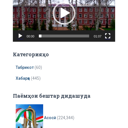
:
e
o
P
l
a
00:00
01:07
y
e
r
Категорияҳо
Табрикот
(60)
Хабарҳо
(445)
Паёмҳои бештар дидашуда
Асосӣ
(224,344)