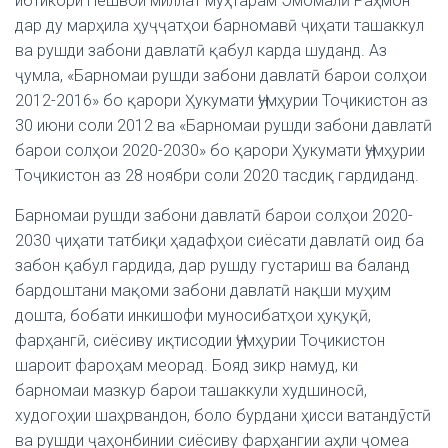
ибтикори Пешвои миллат муҳтарам Эмомалӣ Раҳмон
дар ду марҳила ҳуҷҷатҳои барномавӣ ҷиҳати ташаккул
ва рушди забони давлатӣ қабул карда шуданд. Аз
ҷумла, «Барномаи рушди забони давлатӣ барои солҳои
2012-2016» бо қарори Ҳукумати Ҷумҳурии Тоҷикистон аз
30 июни соли 2012 ва «Барномаи рушди забони давлатӣ
барои солҳои 2020-2030» бо қарори Ҳукумати Ҷумҳурии
Тоҷикистон аз 28 ноябри соли 2020 тасдиқ гардиданд.
Барномаи рушди забони давлатӣ барои солҳои 2020-
2030 ҷиҳати татбиқи ҳадафҳои сиёсати давлатӣ оид ба
забон қабул гардида, дар рушду густариш ва баланд
бардоштани мақоми забони давлатӣ нақши муҳим
дошта, бобати инкишофи муносибатҳои ҳуқуқӣ,
фарҳангӣ, сиёсиву иқтисодии Ҷумҳурии Тоҷикистон
шароит фароҳам меорад. Бояд зикр намуд, ки
барномаи мазкур барои ташаккули худшиносӣ,
худогоҳии шаҳрвандон, боло бурдани ҳисси ватандўстӣ
ва рушди ҷаҳонбинии сиёсиву фарҳангии аҳли ҷомеа