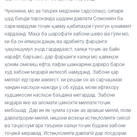
Чунонеки, мо аз таърих медонем садсолаҳо, сипари
шуд баъди пароканда шудани давлати Сомониён ба
сари мардуми тоҷик қавму қабилаҳои гуногун ҳокимият
кардаанд. Маҳз ба шарофати забони шево ва гӯёи мо,
ки ба он илмҳои дақиқ ва адабиёту фарҳанги
ҷаҳоншумул эҷод гардидааст, халқи тоҷик аз байн
нарафт, баръакс, дар фарҳанги халқи мо қавмҳои
ҳоким омезиш ёфта, лафзи шаккарини дариро барои
худ забони модарӣ интихоб намуданд. Забони ҳар
миллат ёдгории азизест, ки решаи он аз сарчашмаи
чандин наслҳои нажоди ӯ об хӯрда, мояи ифтихору
худшиносии наслҳои баъдина мегардад. Забони
модарӣ яке аз аломати шинохти миллати тоҷик
мебошад. Дар ин як ҷумла сухан аз арзиши миллӣ, пояи
давлатдории миллӣ, нишони возеҳи истиқлолияти сиёсӣ
ва таҷассумгари таърихи халқи тоҷик будани забони
тоҷикӣ меравад. Истиқлолияти давлатӣ дар посдории