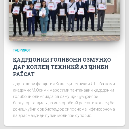
ТАБРИКОТ
ҚАДРДОНИИ ҒОЛИБОНИ ОЗМУНҲО
ДАР КОЛЛЕҶИ ТЕХНИКӢ АЗ ҶОНИБИ
РАЁСАТ
Дар толори фарҳангии Коллеҷи техникии ДТТ ба номи
академик М.Осимӣ маросими тантанавии қадрдонии
ғолибони олимпиада ва озмунҳои ҷумҳуриявӣ
баргузор гардид. Дар ин чорабинӣ раёсати коллеҷ ба
донишҷӯёни соҳибистеъдод сипоснома, ифтихорнома
ва ҳавасмандиҳои пулии молиявӣ супорид.