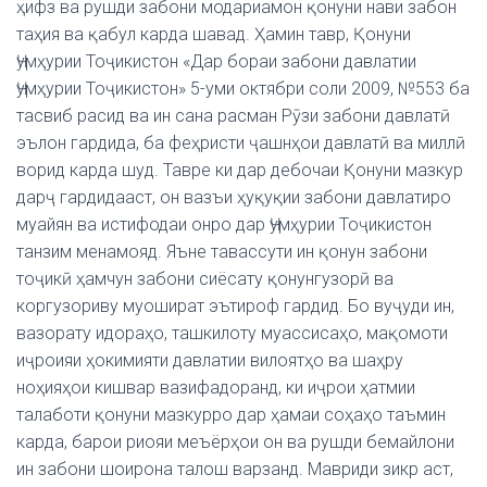
ҳифз ва рушди забони модариамон қонуни нави забон
таҳия ва қабул карда шавад. Ҳамин тавр, Қонуни
Ҷумҳурии Тоҷикистон «Дар бораи забони давлатии
Ҷумҳурии Тоҷикистон» 5-уми октябри соли 2009, №553 ба
тасвиб расид ва ин сана расман Рӯзи забони давлатӣ
эълон гардида, ба феҳристи ҷашнҳои давлатӣ ва миллӣ
ворид карда шуд. Тавре ки дар дебочаи Қонуни мазкур
дарҷ гардидааст, он вазъи ҳуқуқии забони давлатиро
муайян ва истифодаи онро дар Ҷумҳурии Тоҷикистон
танзим менамояд. Яъне тавассути ин қонун забони
тоҷикӣ ҳамчун забони сиёсату қонунгузорӣ ва
коргузориву муошират эътироф гардид. Бо вуҷуди ин,
вазорату идораҳо, ташкилоту муассисаҳо, мақомоти
иҷроияи ҳокимияти давлатии вилоятҳо ва шаҳру
ноҳияҳои кишвар вазифадоранд, ки иҷрои ҳатмии
талаботи қонуни мазкурро дар ҳамаи соҳаҳо таъмин
карда, барои риояи меъёрҳои он ва рушди бемайлони
ин забони шоирона талош варзанд. Мавриди зикр аст,