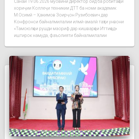
Санаи 19.06.2026 муовини директор оид ба робитаҳои
хориҷии Коллеҷи техникии ДТТ ба номи академик
М.Осимӣ – Ҳакимов Зоирҷон Рузибоевич дар
Конфронси байналмилалии илмӣ-амалӣ таҳти унвони
«Тамоюлҳои рушди маориф дар кишварҳои Иттиҳод»
иштирок намуда, фаъолияти байналмилалии