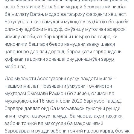
зеро беэътиноӣ ба забони модарӣ беэҳтиромӣ нисбат
ба миллату Ватан, модар ва таъриху фарҳанги хеш аст.
Бахусус, ташкил намудани мулоқоту суҳбатҳо бо ҷалби
олимону адибони маъруф, омӯзишу мутолиаи асарҳои
илмиву адабӣ, аз бар кардани шеърҳо ва ғайра, ки
имконияти бештари бедор намудани завқу шавқи
ҷавононро дар пай доранд, барои қавӣ гардонидани
ҳофизаи таърихии хонандагону донишҷӯён зарур
мебошад.
Дар мулоқоти Асосгузории сулҳу ваҳдати миллӣ –
Пешвои миллат, Президенти Ҷумҳурии Тоҷикистон
муҳтарам Эмомалӣ Раҳмон бо зиёиён, олимон ва
муҳаққиқон, ки 18 марти соли 2020 баргузор гардид,
Сарвари давлат оид ба масъалаҳои гуногуни рушди
илми тоҷик таваҷҷуҳ намуда, ба масъалаҳои таҳқиқи
забони тоҷикӣ ва махсусан ба мақоми илмӣ
баровардани рушди забони тоҷикӣ ишора карда, боз як