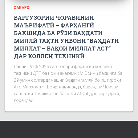
ХАБАРҲО
БАРГУЗОРИИ ЧОРАБИНИИ
МАЪРИФАТӢ – ФАРҲАНГӢ
БАХШИДА БА РӮЗИ ВАҲДАТИ
МИЛЛӢ ТАҲТИ УНВОНИ “ВАҲДАТИ
МИЛЛАТ – БАҚОИ МИЛЛАТ АСТ”
ДАР КОЛЛЕҶИ ТЕХНИКӢ
Санаи 19.06.2026 дар толори фарҳангии коллеҷи
техникии ДТТ ба номи академик М.Осимӣ бахшида ба
29-умин солгарди ҷашни Ваҳдати миллӣ бо иштироки
Ато Мирхоҷа – Шоир, нависанда, барандаи Ҷоизаи
давлатии Тоҷикистон ба номи Абӯабдуллоҳи Рӯдакӣ,
дорандаи