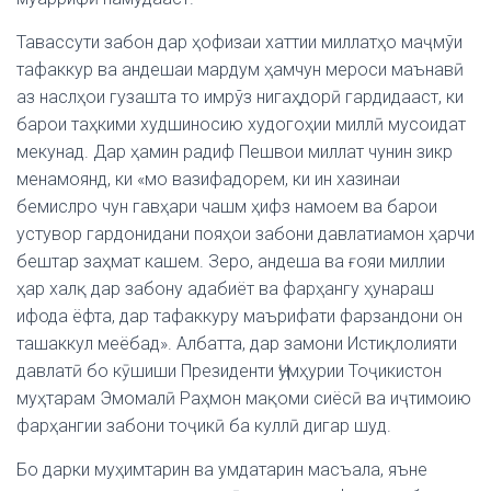
Тавассути забон дар ҳофизаи хаттии миллатҳо маҷмўи
тафаккур ва андешаи мардум ҳамчун мероси маънавӣ
аз наслҳои гузашта то имрўз нигаҳдорӣ гардидааст, ки
барои таҳкими худшиносию худогоҳии миллӣ мусоидат
мекунад. Дар ҳамин радиф Пешвои миллат чунин зикр
менамоянд, ки «мо вазифадорем, ки ин хазинаи
бемислро чун гавҳари чашм ҳифз намоем ва барои
устувор гардонидани пояҳои забони давлатиамон ҳарчи
бештар заҳмат кашем. Зеро, андеша ва ғояи миллии
ҳар халқ дар забону адабиёт ва фарҳангу ҳунараш
ифода ёфта, дар тафаккуру маърифати фарзандони он
ташаккул меёбад». Албатта, дар замони Истиқлолияти
давлатӣ бо кӯшиши Президенти Ҷумҳурии Тоҷикистон
муҳтарам Эмомалӣ Раҳмон мақоми сиёсӣ ва иҷтимоию
фарҳангии забони тоҷикӣ ба куллӣ дигар шуд.
Бо дарки муҳимтарин ва умдатарин масъала, яъне