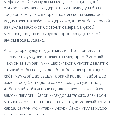
мефаҳмем. Олимону донишмандони сатҳи ҷаҳонӣ
эътироф кардаанд, ки дар таърихи тамаддуни башар
тоҷикон ҳамчун халқи ориёинажод яке аз миллатҳои
қадимтарин ва забони модарии мо, яъне забони тоҷикӣ
аз ҷумлаи забонҳои бостонии сайёра ба ҳисоб
мераванд ва дар ин хусус ҳазорон таҳқиқоти илмӣ
анҷом дода шудаанд.
Асосгузори сулҳу ваҳдати миллӣ – Пешвои миллат,
Президенти Ҷумҳурии Тоҷикистон муҳтарам Эмомалӣ
Раҳмон аз зумраи чунин шахсиятҳои бузурги давлатию
таърихӣ мебошанд, ки дар баробари дигар соҳаҳои
ҳаёти ҷумҳурӣ дар рушду тараққӣ кардани забон дар
замони соҳибистиқлолӣ саҳми арзанда гузоштаанд.
Албата забон ба унвони падидаи фарҳанги миллӣ аз
замони пайдоиш барои нигаҳдории таърих, арзишҳои
маънавии миллат, анъана ва суннатҳои мардумӣ хизмат
карда, ҳамчун муҳимтарин унсури бақои миллат худро
муаррифӣ намудааст.