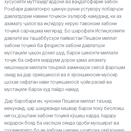
хусусияти муттаҳидгардонӣ ва ваҳдатофарии забон
Роҳбари давлатонро ҳамчун рукни устувору побарҷои
давлатдории навини тоҷикон эътироф намуданд, ки аз
азамату ҷалол ва иқтидору нерую тавоноии забони
тоҷикӣ сарчашма мегирад. Бо шарофати Истиқлолияти
давлатӣ ва ташаббусҳои пайвастаи Пешвои миллат
забони тоҷикӣ ба феҳристи забони давлатҳои
мустақили ҷаҳон дохил шуд, барои шинохти миллати
тоҷик ба сифати мардуми дорои ҳама аломату
нишонаҳои миллати таърихӣ заминаҳои сиёсӣ фароҳам
омад ва дар ориёшиносӣ ва ё эроншиносии муосир
шохаи сифатан нави тоҷикшиносӣ ҷойи расмӣ ва
мустақиле барои худ пайдо намуд.
Дар баробари ин, чунонки Пешвои миллат таъкид
мекунанд, ҳар шаҳрванди кишвар барои поку беолоиш
нигоҳ доштани забони тоҷикӣ кӯшиш карда, падару
модарон бояд ба наслҳои оянда одоби муошират ва
суханвариро бо ин забони ширину шоирона омӯзонанд,