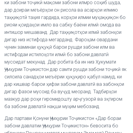
ки забони тоҷикӣ мақоми забони илмро соҳиб шуда,
дар доираи меъёрҳои он рисола ва асарҳои илмию
таҳқиқотӣ таҳия гардида, корҳои илмии муҳаққиқон бо
риояи қоидаҳои имло ва сабку баёни илмӣ омода ва
интишор мешаванд. Дар таҳқиқотҳои илмӣ забонҳои
дигар низ истифода мегарданд. Фароҳам овардани
чунин заминаи ҳуқуқӣ барои рушди забони илм ва
истифодаи истилоҳоти илмӣ бо забони давлатӣ
мусоидат мекунад. Дар робита ба ин низ Ҳукумати
Ҷумҳурии Тоҷикистон дар самти рушди забони тоҷикӣ як
силсила санадҳои меъёрии ҳуқуқиро қабул намуд, ки
дар кишвар барои ҳифзи забони давлатӣ ва забонҳои
дигар фазои мусоид ба вуҷуд меоранд. Тадбирҳои
мазкур дар роҳи гиромидошту арҷгузорӣ ва эҳтиром
ба забони давлатӣ нақши муҳим мебозанд.
Дар партави Қонуни Ҷумҳурии Тоҷикистон «Дар бораи
забони давлатии Ҷумҳурии Тоҷикистон» бевосита бо