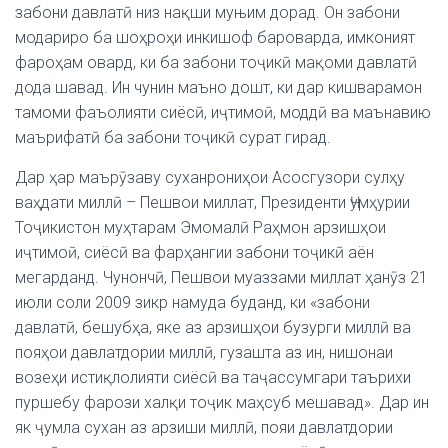
забони давлатӣ низ нақши муњим дорад. Он забони
модариро ба шоҳроҳи инкишоф бароварда, имконият
фароҳам овард, ки ба забони тоҷикӣ мақоми давлатӣ
дода шавад. Ин чунин маъно дошт, ки дар кишварамон
тамоми фаъолияти сиёсӣ, иҷтимоӣ, моддӣ ва маънавию
маърифатӣ ба забони тоҷикӣ сурат гирад.
Дар ҳар маърӯзаву суханрониҳои Асосгузори сулҳу
ваҳдати миллӣ – Пешвои миллат, Президенти Ҷумҳурии
Тоҷикистон муҳтарам Эмомалӣ Раҳмон арзишҳои
иҷтимоӣ, сиёсӣ ва фарҳангии забони тоҷикӣ аён
мегарданд. Чунончӣ, Пешвои муаззами миллат ҳанӯз 21
июли соли 2009 зикр намуда буданд, ки «забони
давлатӣ, бешубҳа, яке аз арзишҳои бузурги миллӣ ва
пояҳои давлатдории миллӣ, гузашта аз ин, нишонаи
возеҳи истиқлолияти сиёсӣ ва таҷассумгари таърихи
пуршебу фарози халқи тоҷик маҳсуб мешавад». Дар ин
як ҷумла сухан аз арзиши миллӣ, пояи давлатдории