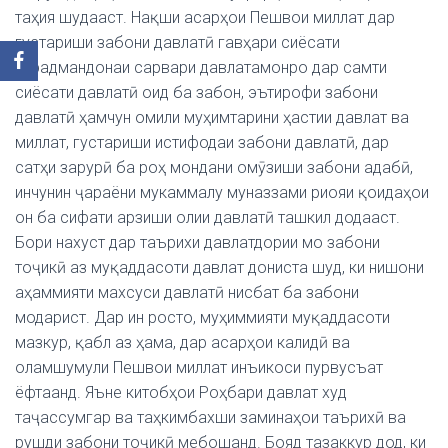
таҳия шудааст. Нақши асарҳои Пешвои миллат дар
густариши забони давлатӣ гавҳари сиёсати
хирадмандонаи сарвари давлатамонро дар самти
сиёсати давлатӣ оид ба забон, эътирофи забони
давлатӣ ҳамчун омили муҳимтарини ҳастии давлат ва
миллат, густариши истифодаи забони давлатӣ, дар
сатҳи зарурӣ ба роҳ мондани омӯзиши забони адабӣ,
инчунин ҷараёни мукаммалу муназзами риояи қоидаҳои
он ба сифати арзиши олии давлатӣ ташкил додааст.
Бори нахуст дар таърихи давлатдории мо забони
тоҷикӣ аз муқаддасоти давлат дониста шуд, ки нишони
аҳаммияти махсуси давлатӣ нисбат ба забони
модарист. Дар ин росто, муҳиммияти муқаддасоти
мазкур, қабл аз ҳама, дар асарҳои калидӣ ва
оламшумули Пешвои миллат инъикоси пурвусъат
ёфтаанд. Яъне китобҳои Роҳбари давлат худ
таҷассумгар ва таҳкимбахши заминаҳои таърихӣ ва
рушди забони тоҷикӣ мебошанд. Бояд тазаккур дод, ки