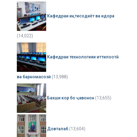
Кафедраи иқтисодиёт ва идора
(14,022)
Кафедраи технологияи иттилоотӣ
ва барномасозӣ
(13,988)
Бахши кор бо ҷавонон
(13,655)
Довталаб
(13,604)