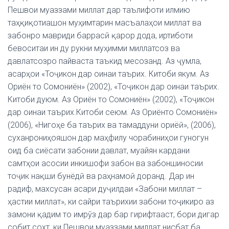
Пешвои муаззами миллат дар таълифоти илмию
таҳқиқотиашон муҳимтарин масъалаҳои миллат ва
забонро мавриди баррасӣ қарор дода, иртиботи
бевоситаи ин ду рукни муҳимми миллатсоз ва
давлатсозро пайваста таъкид месозанд. Аз ҷумла,
асарҳои «Тоҷикон дар оинаи таърих. Китоби якум. Аз
Ориён то Сомониён» (2002), «Тоҷикон дар оинаи таърих.
Китоби дуюм. Аз Ориён то Сомониён» (2002), «Тоҷикон
дар оинаи таърих.Китоби сеюм. Аз Ориёнто Сомониён»
(2006), «Нигоҳе ба таърих ва тамаддуни ориёӣ», (2006),
суханрониҳояшон дар маҳфилу чорабиниҳои гуногун
оид ба сиёсати забонии давлат, муайян кардани
самтҳои асосии инкишофи забон ва забоншиносии
тоҷик нақши бунёдӣ ва раҳнамоӣ доранд. Дар ин
радиф, махсусан асари дуҷилдаи «Забони миллат –
ҳастии миллат», ки сайри таърихии забони тоҷикиро аз
замони қадим то имрӯз дар бар гирифтааст, бори дигар
собит сохт, ки Пешвои муаззами миллат нисбат ба