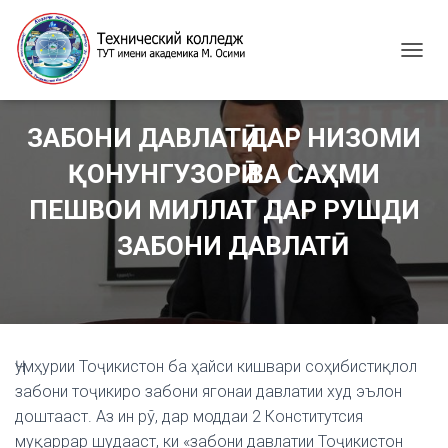
T
O
G
G
ЗАБОНИ ДАВЛАТӢ ДАР НИЗОМИ
L
E
ҚОНУНГУЗОРӢ ВА САҲМИ
N
A
ПЕШВОИ МИЛЛАТ ДАР РУШДИ
V
I
ЗАБОНИ ДАВЛАТӢ
G
A
T
I
O
N
Ҷумҳурии Тоҷикистон ба ҳайси кишвари соҳибистиқлол
забони тоҷикиро забони ягонаи давлатии худ эълон
доштааст. Аз ин рў, дар моддаи 2 Конститутсия
муқаррар шудааст, ки «забони давлатии Тоҷикистон