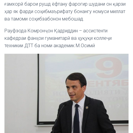
ғамхорӣ барои рушд ёфтану фарогир шудани он қарзи
ҳар як фарди соҳибмаърифату бонангу номуси миллат
ва тамоми соҳибзабонон мебошад.
Рауфзода Комронҷон Қадриддин – ассистенти
кафедраи фанҳои гуманитарӣ ва ҳуқуқи коллеҷи
техникии ДТТ ба номи академик М.Осимӣ