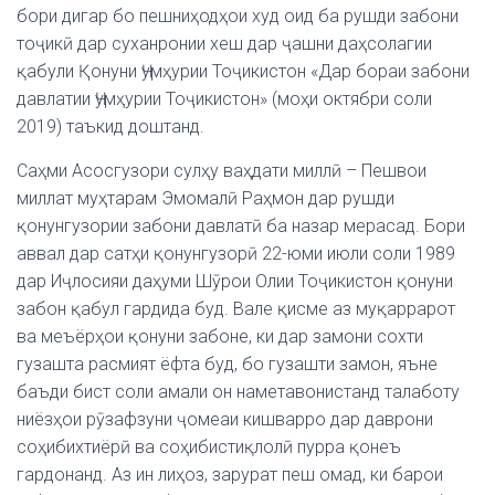
бори дигар бо пешниҳодҳои худ оид ба рушди забони
тоҷикӣ дар суханронии хеш дар ҷашни даҳсолагии
қабули Қонуни Ҷумҳурии Тоҷикистон «Дар бораи забони
давлатии Ҷумҳурии Тоҷикистон» (моҳи октябри соли
2019) таъкид доштанд.
Саҳми Асосгузори сулҳу ваҳдати миллӣ – Пешвои
миллат муҳтарам Эмомалӣ Раҳмон дар рушди
қонунгузории забони давлатӣ ба назар мерасад. Бори
аввал дар сатҳи қонунгузорӣ 22-юми июли соли 1989
дар Иҷлосияи даҳуми Шӯрои Олии Тоҷикистон қонуни
забон қабул гардида буд. Вале қисме аз муқаррарот
ва меъёрҳои қонуни забоне, ки дар замони сохти
гузашта расмият ёфта буд, бо гузашти замон, яъне
баъди бист соли амали он наметавонистанд талаботу
ниёзҳои рӯзафзуни ҷомеаи кишварро дар даврони
соҳибихтиёрӣ ва соҳибистиқлолӣ пурра қонеъ
гардонанд. Аз ин лиҳоз, зарурат пеш омад, ки барои