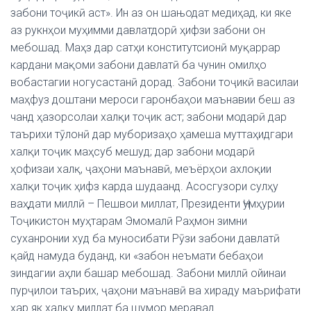
забони тоҷикӣ аст». Ин аз он шањодат медиҳад, ки яке
аз рукнҳои муҳимми давлатдорӣ ҳифзи забони он
мебошад. Маҳз дар сатҳи конститутсионӣ муқаррар
кардани мақоми забони давлатӣ ба чунин омилҳо
вобастагии ногусастанӣ дорад. Забони тоҷикӣ василаи
маҳфуз доштани мероси гаронбаҳои маънавии беш аз
чанд ҳазорсолаи халқи тоҷик аст; забони модарӣ дар
таърихи тӯлонӣ дар муборизаҳо ҳамеша муттаҳидгари
халқи тоҷик маҳсуб мешуд; дар забони модарӣ
ҳофизаи халқ, ҷаҳони маънавӣ, меъёрҳои ахлоқии
халқи тоҷик ҳифз карда шудаанд. Асосгузори сулҳу
ваҳдати миллӣ – Пешвои миллат, Президенти Ҷумҳурии
Тоҷикистон муҳтарам Эмомалӣ Раҳмон зимни
суханронии худ ба муносибати Рӯзи забони давлатӣ
қайд намуда буданд, ки «забон неъмати бебаҳои
зиндагии аҳли башар мебошад. Забони миллӣ ойинаи
пурҷилои таърих, ҷаҳони маънавӣ ва хираду маърифати
ҳар як халқу миллат ба шумор меравад.