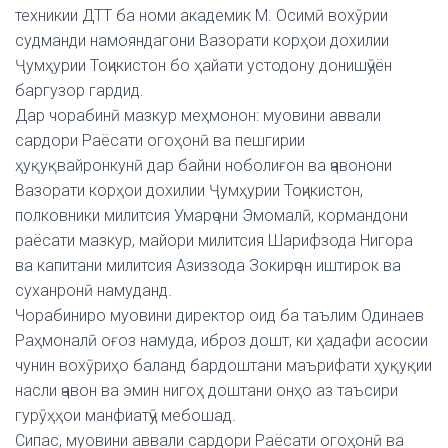
техникии ДТТ ба номи академик М. Осимӣ вохӯрии
судманди намояндагони Вазорати корҳои дохилии
Ҷумҳурии Тоҷикистон бо ҳайати устодону донишҷӯён
баргузор гардид.
Дар чорабинӣ мазкур меҳмонон: муовини аввали
сардори Раёсати огоҳонӣ ва пешгирии
ҳуқуқвайронкунӣ дар байни ноболиғон ва ҷавонони
Вазорати корҳои дохилии Ҷумҳурии Тоҷикистон,
полковники милитсия Умарҷони Эмомалӣ, кормандони
раёсати мазкур, майори милитсия Шарифзода Нигора
ва капитани милитсия Азиззода Зокирҷон иштирок ва
суханронӣ намуданд.
Чорабиниро муовини директор оид ба таълим Одинаев
Раҳмоналӣ оғоз намуда, иброз дошт, ки ҳадафи асосии
чунин вохӯриҳо баланд бардоштани маърифати ҳуқуқии
насли ҷавон ва эмин нигоҳ доштани онҳо аз таъсири
гурӯҳҳои манфиатҷӯ мебошад.
Сипас, муовини аввали сардори Раёсати огоҳонӣ ва