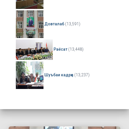
Довталаб
(13,591)
Раёсат
(13,448)
Шуъбаи кадрҳо
(13,237)