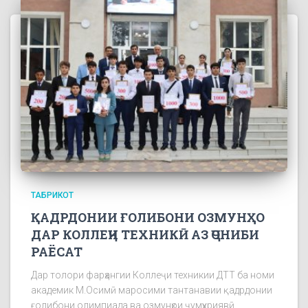
ТАБРИКОТ
ҚАДРДОНИИ ҒОЛИБОНИ ОЗМУНҲО
ДАР КОЛЛЕҶИ ТЕХНИКӢ АЗ ҶОНИБИ
РАЁСАТ
Дар толори фарҳангии Коллеҷи техникии ДТТ ба номи
академик М.Осимӣ маросими тантанавии қадрдонии
ғолибони олимпиада ва озмунҳои ҷумҳуриявӣ