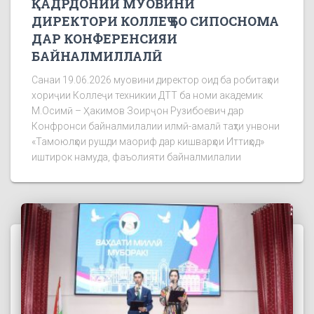
ҚАДРДОНИИ МУОВИНИ
ДИРЕКТОРИ КОЛЛЕҶ БО СИПОСНОМА
ДАР КОНФЕРЕНСИЯИ
БАЙНАЛМИЛЛАЛӢ
Санаи 19.06.2026 муовини директор оид ба робитаҳои
хориҷии Коллеҷи техникии ДТТ ба номи академик
М.Осимӣ – Ҳакимов Зоирҷон Рузибоевич дар
Конфронси байналмилалии илмӣ-амалӣ таҳти унвони
«Тамоюлҳои рушди маориф дар кишварҳои Иттиҳод»
иштирок намуда, фаъолияти байналмилалии