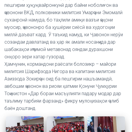
пешгирии ҳуқуқвайронкунӣ дар байни ноболиғон ва
ҷавонони ВКД, полковники милитсия Умарҷони Эмомалӣ
суханронӣ намуда, бо таҳлили амиқи вазъи ҷаҳони
муосир, ҷавононро ба ҳушёрии сиёсӣ ва худогоҳии
миллӣ даъват кард. Ӯ таъкид намуд, ки Ҷавонон нерӯи
созандаи давлатанд ва ҳар як амали носанҷида дар
шабакаҳои иҷтимоӣ метавонад ояндаи дурахшони
онҳоро зери хатар гузорад.
Ҳамчунин, кормандони раёсати болозикр – майори
милитсия Шарифзода Нигора ва капитани милитсия
Азиззода Зокирҷон оид ба пешгирии нашъамандӣ,
авбошии ҷавонон ва риояи ҳатмии Қонуни Ҷумҳурии
Тоҷикистон «Дар бораи масъулияти падару модар дар
таълиму тарбияи фарзанд» фикру мулоҳизаҳои ҷолиб
баён доштанд.