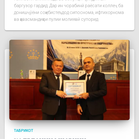
баргузор гардид. Дар ин чорабинӣ раёсати коллеҷ ба
донишҷӯёни соҳибистеъдод сипоснома, ифтихорнома
ва ҳавасмандиҳои пулии молиявӣ супорид.
ТАБРИКОТ