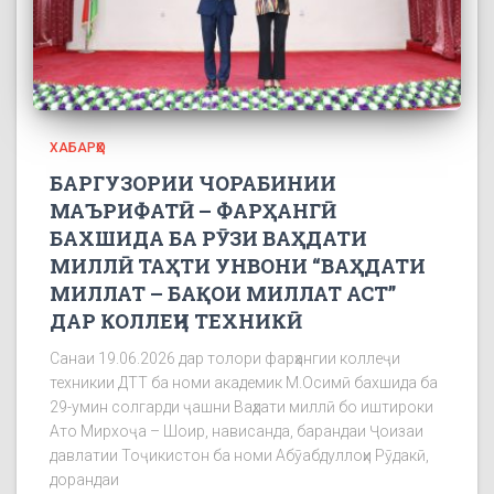
ХАБАРҲО
БАРГУЗОРИИ ЧОРАБИНИИ
МАЪРИФАТӢ – ФАРҲАНГӢ
БАХШИДА БА РӮЗИ ВАҲДАТИ
МИЛЛӢ ТАҲТИ УНВОНИ “ВАҲДАТИ
МИЛЛАТ – БАҚОИ МИЛЛАТ АСТ”
ДАР КОЛЛЕҶИ ТЕХНИКӢ
Санаи 19.06.2026 дар толори фарҳангии коллеҷи
техникии ДТТ ба номи академик М.Осимӣ бахшида ба
29-умин солгарди ҷашни Ваҳдати миллӣ бо иштироки
Ато Мирхоҷа – Шоир, нависанда, барандаи Ҷоизаи
давлатии Тоҷикистон ба номи Абӯабдуллоҳи Рӯдакӣ,
дорандаи