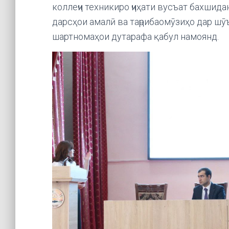
коллеҷи техникиро ҷиҳати вусъат бахшид
дарсҳои амалӣ ва таҷрибаомӯзиҳо дар шӯ
шартномаҳои дутарафа қабул намоянд.