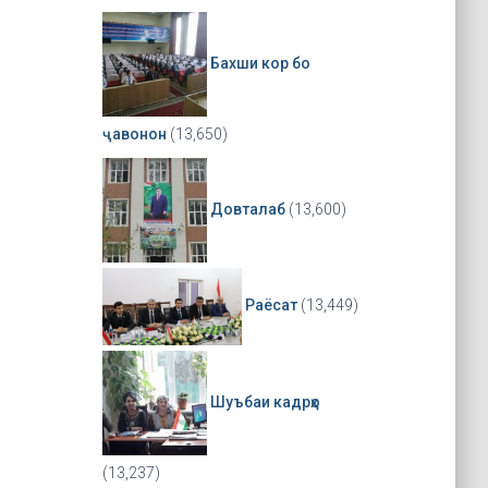
Бахши кор бо
ҷавонон
(13,650)
Довталаб
(13,600)
Раёсат
(13,449)
Шуъбаи кадрҳо
(13,237)