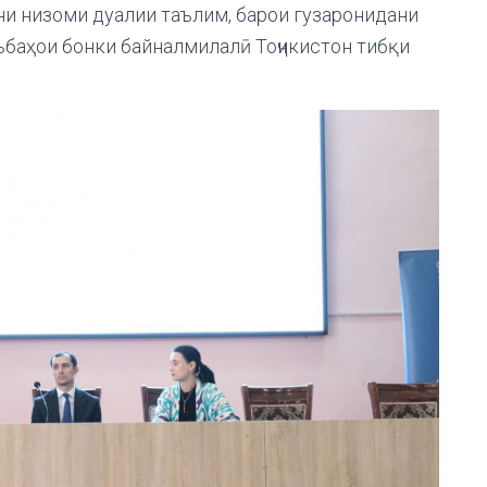
ани низоми дуалии таълим, барои гузаронидани
ъбаҳои бонки байналмилалӣ Тоҷикистон тибқи