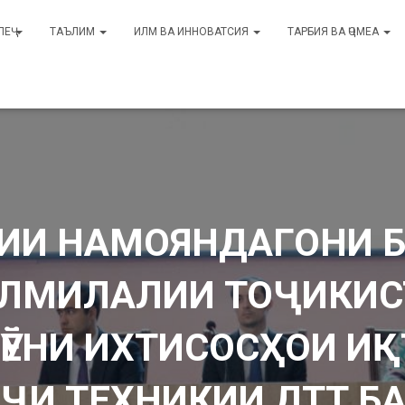
ЛЕҶ
ТАЪЛИМ
ИЛМ ВА ИННОВАТСИЯ
ТАРБИЯ ВА ҶОМЕА
РИИ НАМОЯНДАГОНИ 
ЛМИЛАЛИИ ТОҶИКИС
ЁНИ ИХТИСОСҲОИ И
ҶИ ТЕХНИКИИ ДТТ Б