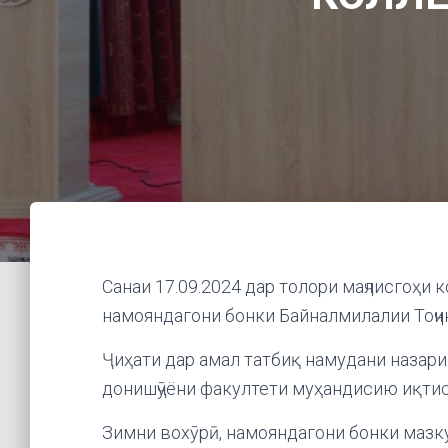
Санаи 17.09.2024 дар толори маҷлисгоҳи
намояндагони бонки Байналмилалии Тоҷи
Ҷиҳати дар амал татбиқ намудани назари
донишҷӯёни факултети муҳандисию иқтис
Зимни вохӯрӣ, намояндагони бонки мазк