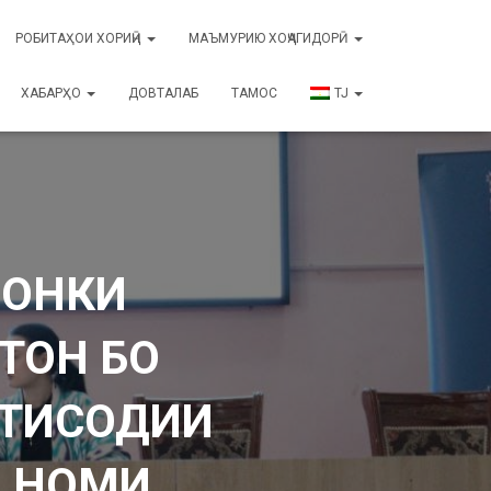
РОБИТАҲОИ ХОРИҶӢ
МАЪМУРИЮ ХОҶАГИДОРӢ
ХАБАРҲО
ДОВТАЛАБ
ТАМОС
TJ
БОНКИ
ТОН БО
ҚТИСОДИИ
А НОМИ