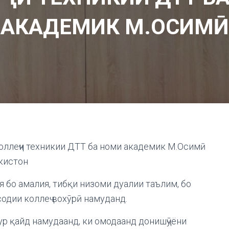
АКАДЕМИК М.ОСИМӢ
 коллеҷи техникии ДТТ ба номи академик М.Осимӣ
кистон
я бо амалия, тибқи низоми дуалии таълим, бо
одии коллеҷ вохӯрӣ намуданд.
ур қайд намудаанд, ки омодаанд донишҷӯёни