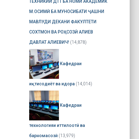
ТЕХНИКИИ ДТТ БА НОМИ АКАДЕМИК
М.ОСИМӢ БА МУНОСИБАТИ ҶАШНИ
МАВЛУДИ ДЕКАНИ ФАКУЛТЕТИ
СОХТМОН ВА РОҲСОЗӢ АЛИЕВ
ДАВЛАТ АЛИЕВИЧ!
(14,878)
Кафедраи
иқтисодиёт ва идора
(14,014)
Кафедраи
технологияи иттилоотӣ ва
барномасозӣ
(13,979)