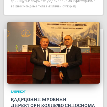
донишҷӯёни соҳибистеъдод сипоснома, ифтихорнома
ва ҳавасмандиҳои пулии молиявӣ супорид.
ТАБРИКОТ
ҚАДРДОНИИ МУОВИНИ
ДИРЕКТОРИ КОЛЛЕҶ БО СИПОСНОМА