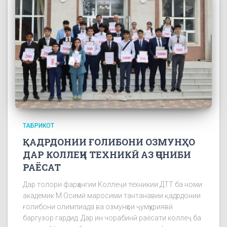
ТАБРИКОТ
ҚАДРДОНИИ ҒОЛИБОНИ ОЗМУНҲО
ДАР КОЛЛЕҶИ ТЕХНИКӢ АЗ ҶОНИБИ
РАЁСАТ
Дар толори фарҳангии Коллеҷи техникии ДТТ ба номи
академик М.Осимӣ маросими тантанавии қадрдонии
ғолибони олимпиада ва озмунҳои ҷумҳуриявӣ
баргузор гардид. Дар ин чорабинӣ раёсати коллеҷ ба