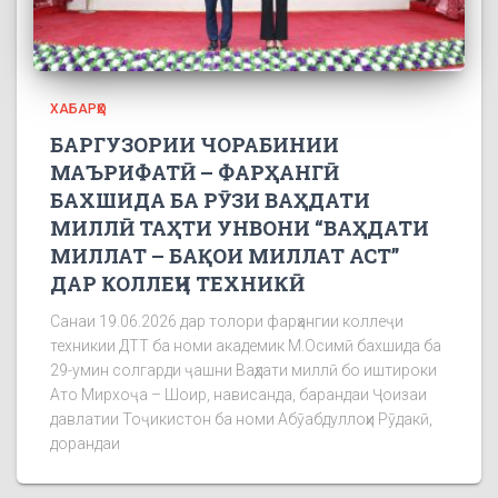
ХАБАРҲО
БАРГУЗОРИИ ЧОРАБИНИИ
МАЪРИФАТӢ – ФАРҲАНГӢ
БАХШИДА БА РӮЗИ ВАҲДАТИ
МИЛЛӢ ТАҲТИ УНВОНИ “ВАҲДАТИ
МИЛЛАТ – БАҚОИ МИЛЛАТ АСТ”
ДАР КОЛЛЕҶИ ТЕХНИКӢ
Санаи 19.06.2026 дар толори фарҳангии коллеҷи
техникии ДТТ ба номи академик М.Осимӣ бахшида ба
29-умин солгарди ҷашни Ваҳдати миллӣ бо иштироки
Ато Мирхоҷа – Шоир, нависанда, барандаи Ҷоизаи
давлатии Тоҷикистон ба номи Абӯабдуллоҳи Рӯдакӣ,
дорандаи