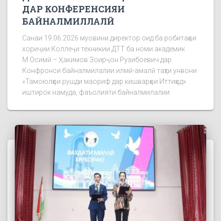
ДАР КОНФЕРЕНСИЯИ
БАЙНАЛМИЛЛАЛӢ
Санаи 19.06.2026 муовини директор оид ба робитаҳои
хориҷии Коллеҷи техникии ДТТ ба номи академик
М.Осимӣ – Ҳакимов Зоирҷон Рузибоевич дар
Конфронси байналмилалии илмӣ-амалӣ таҳти унвони
«Тамоюлҳои рушди маориф дар кишварҳои Иттиҳод»
иштирок намуда, фаъолияти байналмилалии