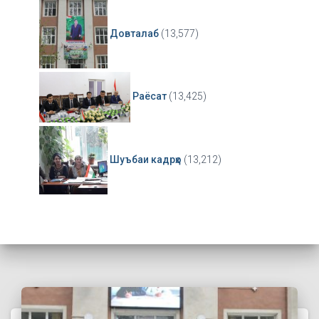
Довталаб
(13,577)
Раёсат
(13,425)
Шуъбаи кадрҳо
(13,212)