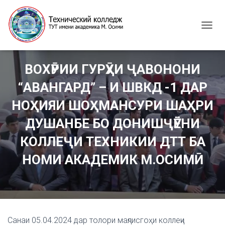
T
O
G
G
ВОХӮРИИ ГУРӮҲИ ҶАВОНОНИ
L
E
“АВАНГАРД” – И ШВКД -1 ДАР
N
A
НОҲИЯИ ШОҲМАНСУРИ ШАҲРИ
V
I
ДУШАНБЕ БО ДОНИШҶӮЁНИ
G
КОЛЛЕҶИ ТЕХНИКИИ ДТТ БА
A
T
НОМИ АКАДЕМИК М.ОСИМӢ
I
O
N
Санаи 05.04.2024 дар толори маҷлисгоҳи коллеҷи