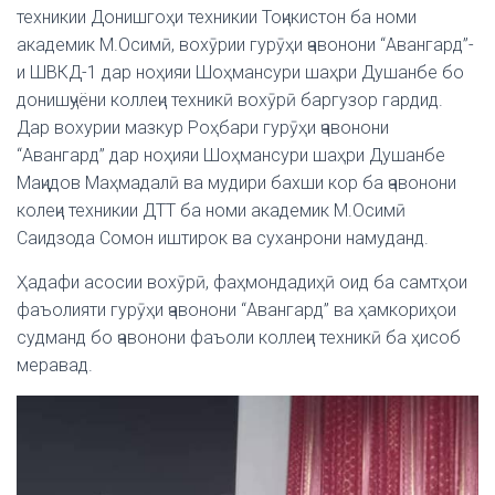
техникии Донишгоҳи техникии Тоҷикистон ба номи
академик М.Осимӣ, вохӯрии гурӯҳи ҷавонони “Авангард”-
и ШВКД-1 дар ноҳияи Шоҳмансури шаҳри Душанбе бо
донишҷуёни коллеҷи техникӣ вохӯрӣ баргузор гардид.
Дар вохурии мазкур Роҳбари гурӯҳи ҷавонони
“Авангард” дар ноҳияи Шоҳмансури шаҳри Душанбе
Маҷидов Маҳмадалӣ ва мудири бахши кор ба ҷавонони
колеҷи техникии ДТТ ба номи академик М.Осимӣ
Саидзода Сомон иштирок ва суханрони намуданд.
Ҳадафи асосии вохӯрӣ, фаҳмондадиҳӣ оид ба самтҳои
фаъолияти гурӯҳи ҷавонони “Авангард” ва ҳамкориҳои
судманд бо ҷавонони фаъоли коллеҷи техникӣ ба ҳисоб
меравад.