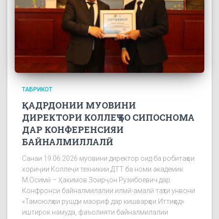
ТАБРИКОТ
ҚАДРДОНИИ МУОВИНИ
ДИРЕКТОРИ КОЛЛЕҶ БО СИПОСНОМА
ДАР КОНФЕРЕНСИЯИ
БАЙНАЛМИЛЛАЛӢ
Санаи 19.06.2026 муовини директор оид ба робитаҳои
хориҷии Коллеҷи техникии ДТТ ба номи академик
М.Осимӣ – Ҳакимов Зоирҷон Рузибоевич дар
Конфронси байналмилалии илмӣ-амалӣ таҳти унвони
«Тамоюлҳои рушди маориф дар кишварҳои Иттиҳод»
иштирок намуда, фаъолияти байналмилалии