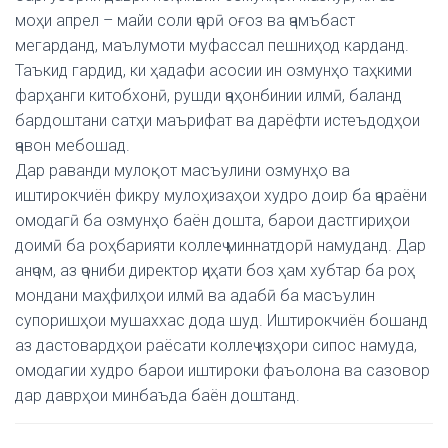
моҳи апрел – майи соли ҷорӣ оғоз ва ҷамъбаст
мегарданд, маълумоти муфассал пешниҳод карданд.
Таъкид гардид, ки ҳадафи асосии ин озмунҳо таҳкими
фарҳанги китобхонӣ, рушди ҷаҳонбинии илмӣ, баланд
бардоштани сатҳи маърифат ва дарёфти истеъдодҳои
ҷавон мебошад.
Дар раванди мулоқот масъулини озмунҳо ва
иштирокчиён фикру мулоҳизаҳои худро доир ба ҷараёни
омодагӣ ба озмунҳо баён дошта, барои дастгириҳои
доимӣ ба роҳбарияти коллеҷ миннатдорӣ намуданд. Дар
анҷом, аз ҷониби директор ҷиҳати боз ҳам хубтар ба роҳ
мондани маҳфилҳои илмӣ ва адабӣ ба масъулин
супоришҳои мушаххас дода шуд. Иштирокчиён бошанд
аз дастовардҳои раёсати коллеҷ изҳори сипос намуда,
омодагии худро барои иштироки фаъолона ва сазовор
дар даврҳои минбаъда баён доштанд.