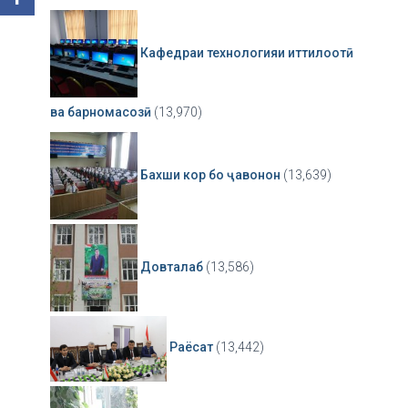
Кафедраи технологияи иттилоотӣ
ва барномасозӣ
(13,970)
Бахши кор бо ҷавонон
(13,639)
Довталаб
(13,586)
Раёсат
(13,442)