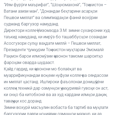
“Илм фурӯғи маърифат”, “Шоҳномахонӣ”, “Тоҷикистон –
Ватани азизи ман”, “Донандаи беҳтарини асарҳои
Пешвои миллат” ва олимпиадаҳои фаннӣ вохӯрии
судманд баргузор намуданд.
Директори коллеҷ Низомзода З.М. зимни суханронии худ
таъкид намуданд, ки имрӯз бо ташаббусҳои созандаи
Асосгузори сулҳу ваҳдати миллӣ – Пешвои миллат,
Президенти Ҷумҳурии Тоҷикистон муҳтарам Эмомалӣ
Раҳмон барои илмомӯзии ҷавонон тамоми шароитҳо
фароҳам оварда шудааст.
Қайд гардид, ки ҷавонони мо болаёқат ва
муаррификунандаи воқеии нуфузи коллеҷ ва ояндасози
ин миллат ҳастанд. Иштироки фаъолонаи донишҷӯёни
коллеҷи техникӣ дар озмунҳои ҷумҳуриявӣ гувоҳи он аст,
ки онҳо ба китобхонӣ ва аз худ кардани илмҳои дақиқ
таваҷҷуҳи хос доранд.
Зимни вохурӣ масъулин вобаста ба тартиб ва муҳлати
баргузории даври ноҳиявии озмунҳои мазкур, ки аз