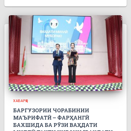
ХАБАРҲО
БАРГУЗОРИИ ЧОРАБИНИИ
МАЪРИФАТӢ – ФАРҲАНГӢ
БАХШИДА БА РӮЗИ ВАҲДАТИ