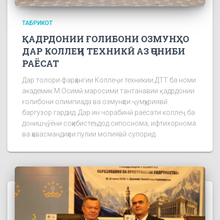
ТАБРИКОТ
ҚАДРДОНИИ ҒОЛИБОНИ ОЗМУНҲО
ДАР КОЛЛЕҶИ ТЕХНИКӢ АЗ ҶОНИБИ
РАЁСАТ
Дар толори фарҳангии Коллеҷи техникии ДТТ ба номи
академик М.Осимӣ маросими тантанавии қадрдонии
ғолибони олимпиада ва озмунҳои ҷумҳуриявӣ
баргузор гардид. Дар ин чорабинӣ раёсати коллеҷ ба
донишҷӯёни соҳибистеъдод сипоснома, ифтихорнома
ва ҳавасмандиҳои пулии молиявӣ супорид.