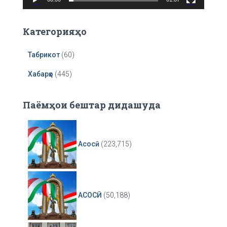
y
e
r
Категорияҳо
Табрикот
(60)
Хабарҳо
(445)
Паёмҳои бештар дидашуда
Асосӣ
(223,715)
АСОСӢ
(50,188)