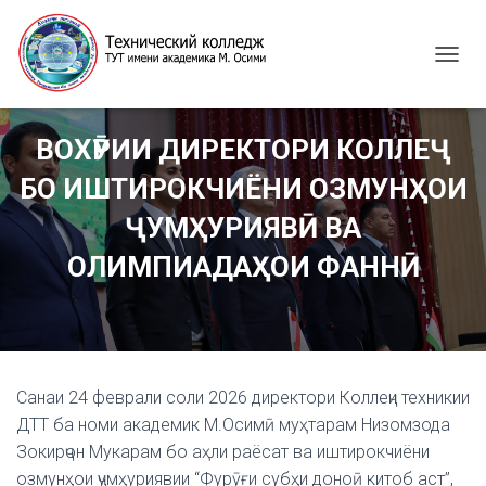
T
O
G
G
ВОХӮРИИ ДИРЕКТОРИ КОЛЛЕҶ
L
E
БО ИШТИРОКЧИЁНИ ОЗМУНҲОИ
N
A
ҶУМҲУРИЯВӢ ВА
V
I
ОЛИМПИАДАҲОИ ФАННӢ
G
A
T
I
O
N
Санаи 24 феврали соли 2026 директори Коллеҷи техникии
ДТТ ба номи академик М.Осимӣ муҳтарам Низомзода
Зокирҷон Мукарам бо аҳли раёсат ва иштирокчиёни
озмунҳои ҷумҳуриявии “Фурӯғи субҳи доноӣ китоб аст”,