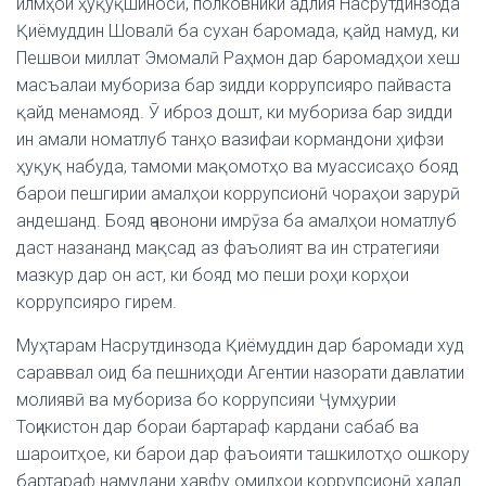
илмҳои ҳуқуқшиносӣ, полковники адлия Насрутдинзода
Қиёмуддин Шовалӣ ба сухан баромада, қайд намуд, ки
Пешвои миллат Эмомалӣ Раҳмон дар баромадҳои хеш
масъалаи мубориза бар зидди коррупсияро пайваста
қайд менамояд. Ӯ иброз дошт, ки мубориза бар зидди
ин амали номатлуб танҳо вазифаи кормандони ҳифзи
ҳуқуқ набуда, тамоми мақомотҳо ва муассисаҳо бояд
барои пешгирии амалҳои коррупсионӣ чораҳои зарурӣ
андешанд. Бояд ҷавонони имрӯза ба амалҳои номатлуб
даст назананд мақсад аз фаъолият ва ин стратегияи
мазкур дар он аст, ки бояд мо пеши роҳи корҳои
коррупсияро гирем.
Муҳтарам Насрутдинзода Қиёмуддин дар баромади худ
сараввал оид ба пешниҳоди Агентии назорати давлатии
молиявӣ ва мубориза бо коррупсияи Ҷумҳурии
Тоҷикистон дар бораи бартараф кардани сабаб ва
шароитҳое, ки барои дар фаъоияти ташкилотҳо ошкору
бартараф намудани хавфу омилҳои коррупсионӣ халал