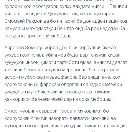
супоришҳои Асосгузори сулҳу ваҳдати миллӣ – Пешвои
миллат, Президенти Ҷумҳурии Тоҷикистон муҳтарам
Эмомалӣ Раҳмон ва бо ин тариқ ба донишҷӯён пешниҳод
намудани маълумотҳои бештар оид ба роҳ надодан ба
корҳои коррупсионӣ мебошад.
Асроров Зокирҷон иброз дошт, ки коррупсия яке аз
зуҳуротҳои номатлуби ҷомеа буда, дар танзими ҳифзи
ҳуқуқҳои инсон, ҳимояи тартиботи ҷомеа, амнияти давлат
таъсири бевоситаи худро мерасонад. Яке аз роҳҳои
асосии муборизаи муваффақона бар зидди амалҳои
коррупсионӣ ин фароҳам овардани санадҳои меъёрӣ –
ҳуқуқӣ ва мутобиқкунии ин санадҳо дар таҳкими
ҳамкориҳои байналмилалӣ дар ин соҳа мебошад.
Сипас, муовини сардори Раёсати муқовимат бо
коррупсияи Агентии назорати давлатии молиявӣ ва
мубориза бо коррупсияи Ҷумҳурии Тоҷикистон, номзади