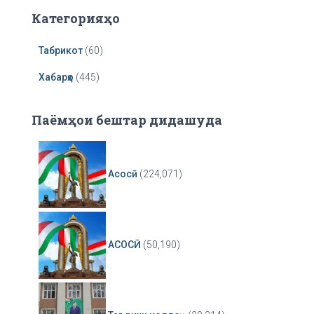
r
Категорияҳо
Табрикот
(60)
Хабарҳо
(445)
Паёмҳои бештар дидашуда
Асосӣ
(224,071)
АСОСӢ
(50,190)