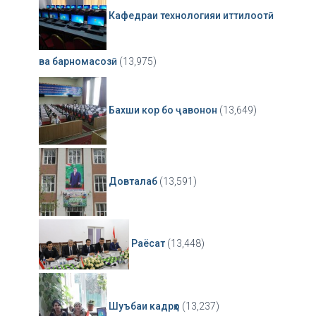
Кафедраи технологияи иттилоотӣ
ва барномасозӣ
(13,975)
Бахши кор бо ҷавонон
(13,649)
Довталаб
(13,591)
Раёсат
(13,448)
Шуъбаи кадрҳо
(13,237)