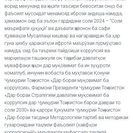
ворид мекунанд ва ҷиҳати таъсири бевоситаи онҳо ба
фаъоият мусоидат менамояд ибрози андеша намуда,
ҳамзамон оид ба эълон гардидани соли 2024 – “Соли
маърифати ҳуқуқӣ” ва даъвати ҷавонон ба сафи
Қувваҳои Мусаллаҳи кишвар ва нагаравидан ба ҳар
гуна ҳизбу ҳаракатҳои ифротӣ маърӯзаи пурмӯҳтаво
намуда, оид ба таърихи пайдоиши коррупсия ва
марҳилаҳои ташаккули он, таҷрибаи давлатҳои
муваффақи ҷаҳон дар муқовимат ба ин зуҳуроти
номатлуб, инчунин вобаста ба муҳтавои Қонуни
Ҷумҳурии Тоҷикистон «Дар бораи муқовимат ба
коррупсия», Фармони Президенти Ҷумҳурии Тоҷикистон
«Дар бораи Стратегияи давлатии муқовимат ба
коррупсия дар Ҷумҳурии Тоҷикистон барои давраи то
соли 2030» ва қарори Ҳукумати Ҷумҳурии Тоҷикистон
«Дар бораи тасдиқи Методологияи тартиб ва методикаи
гузаронидани таҳлили фаъолият (хавфҳои
коррупсионӣ)» маълумоти муфассалу таҳлилӣ