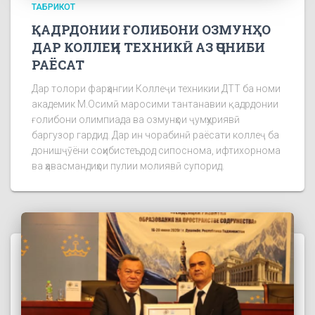
ТАБРИКОТ
ҚАДРДОНИИ ҒОЛИБОНИ ОЗМУНҲО
ДАР КОЛЛЕҶИ ТЕХНИКӢ АЗ ҶОНИБИ
РАЁСАТ
Дар толори фарҳангии Коллеҷи техникии ДТТ ба номи
академик М.Осимӣ маросими тантанавии қадрдонии
ғолибони олимпиада ва озмунҳои ҷумҳуриявӣ
баргузор гардид. Дар ин чорабинӣ раёсати коллеҷ ба
донишҷӯёни соҳибистеъдод сипоснома, ифтихорнома
ва ҳавасмандиҳои пулии молиявӣ супорид.