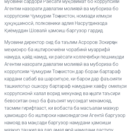
муовини сардори Раёсати муқовимат бо коррупсияи
Агентии назорати давлатии молиявӣ ва мубориза бо
коррупсияи Ҷумҳурии Тоҷикистон, номзади илмҳои
ҳуқуқшиносӣ, полковники адлия Насрутдинзода
Қиёмуддин Шовалӣ ҳамоиш баргузор гардид.
Муовини директор оид ба таълим Асроров Зокирҷон
меҳмонро ба иштирокчиёни чорабинӣ муаррифӣ
намуда, қайд намуд, ки раёсати коллеҷ тибқи пешниҳоди
Агентии назорати давлатии молиявӣ ва мубориза бо
коррупсияи Ҷумҳурии Тоҷикистон дар бораи бартараф
кардани сабаб ва шароитҳое, ки барои дар фаъоияти
ташкилотҳо ошкору бартараф намудани хавфу омилҳои
коррупсионӣ халал ворид мекунанд ва ҷиҳати таъсири
бевоситаи онҳо ба фаъоият мусоидат менамояд,
тасмим гирифтааст, ки вобаста ба масъалаи мазкур
ҳамоишро бо иштироки намояндагони Агентӣ баргузор
намояд ва мақсади баргузор намудани ҳамоиши
мазкур ташкил ва дар амал ҷорӣ намудани дастуру