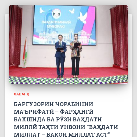
ХАБАРҲО
БАРГУЗОРИИ ЧОРАБИНИИ
МАЪРИФАТӢ – ФАРҲАНГӢ
БАХШИДА БА РӮЗИ ВАҲДАТИ
МИЛЛӢ ТАҲТИ УНВОНИ “ВАҲДАТИ
МИЛЛАТ – БАҚОИ МИЛЛАТ АСТ”