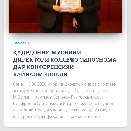
ТАБРИКОТ
ҚАДРДОНИИ МУОВИНИ
ДИРЕКТОРИ КОЛЛЕҶ БО СИПОСНОМА
ДАР КОНФЕРЕНСИЯИ
БАЙНАЛМИЛЛАЛӢ
Санаи 19.06.2026 муовини директор оид ба робитаҳои
хориҷии Коллеҷи техникии ДТТ ба номи академик
М.Осимӣ – Ҳакимов Зоирҷон Рузибоевич дар
Конфронси байналмилалии илмӣ-амалӣ таҳти унвони
«Тамоюлҳои рушди маориф дар кишварҳои Иттиҳод»
иштирок намуда, фаъолияти байналмилалии