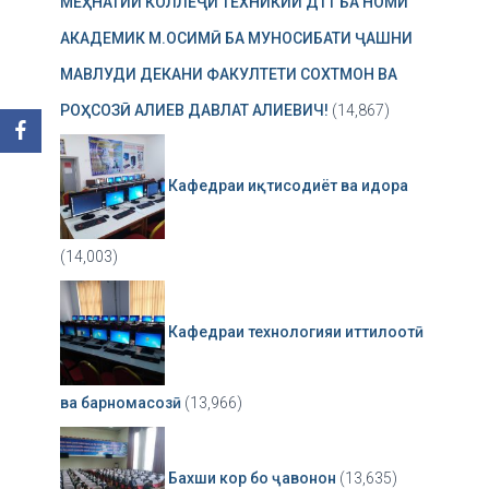
МЕҲНАТИИ КОЛЛЕҶИ ТЕХНИКИИ ДТТ БА НОМИ
АКАДЕМИК М.ОСИМӢ БА МУНОСИБАТИ ҶАШНИ
МАВЛУДИ ДЕКАНИ ФАКУЛТЕТИ СОХТМОН ВА
РОҲСОЗӢ АЛИЕВ ДАВЛАТ АЛИЕВИЧ!
(14,867)
Кафедраи иқтисодиёт ва идора
(14,003)
Кафедраи технологияи иттилоотӣ
ва барномасозӣ
(13,966)
Бахши кор бо ҷавонон
(13,635)