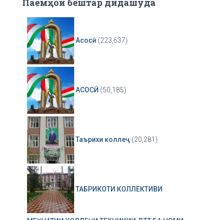
Паёмҳои бештар дидашуда
Асосӣ
(223,637)
АСОСӢ
(50,185)
Таърихи коллеҷ
(20,281)
ТАБРИКОТИ КОЛЛЕКТИВИ