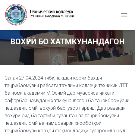
T
O
G
G
ВОХӮРӢ БО ХАТМКУНАНДАГОН
L
E
N
A
V
I
G
Санаи 27.04.2024 тибқи накшаи кории бахши
A
таҷрибаомӯзии раёсати таълими коллеҷи техникии ДТТ
T
ба номи академик М.Осимӣ дар муассиса ҷиҳати
I
сафарбар намудани хатмкунандагон ба таҷрибаомӯзии
O
N
пешаздипломӣ, вохурӣ баргузор гардид. Дар раванди
вохӯрӣ оид ба тартиби гузаштан аз таҷрибаомӯзии
пешаздипломӣ ва ҷамъоварии ҳисоботҳои
таҷрибаомӯзӣ корҳои фаҳмондадиҳӣ гузаронида шуд.