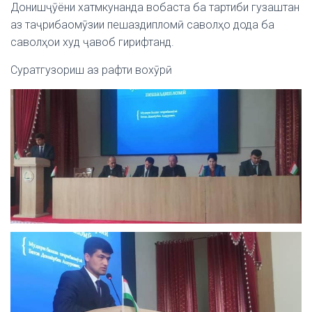
Донишҷӯёни хатмкунанда вобаста ба тартиби гузаштан
аз таҷрибаомӯзии пешаздипломӣ саволҳо дода ба
саволҳои худ ҷавоб гирифтанд.
Суратгузориш аз рафти вохӯрӣ