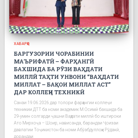
ХАБАРҲО
БАРГУЗОРИИ ЧОРАБИНИИ
МАЪРИФАТӢ – ФАРҲАНГӢ
БАХШИДА БА РӮЗИ ВАҲДАТИ
МИЛЛӢ ТАҲТИ УНВОНИ “ВАҲДАТИ
МИЛЛАТ – БАҚОИ МИЛЛАТ АСТ”
ДАР КОЛЛЕҶИ ТЕХНИКӢ
Санаи 19.06.2026 дар толори фарҳангии коллеҷи
техникии ДТТ ба номи академик М.Осимӣ бахшида ба
29-умин солгарди ҷашни Ваҳдати миллӣ бо иштироки
Ато Мирхоҷа – Шоир, нависанда, барандаи Ҷоизаи
давлатии Тоҷикистон ба номи Абӯабдуллоҳи Рӯдакӣ,
дорандаи