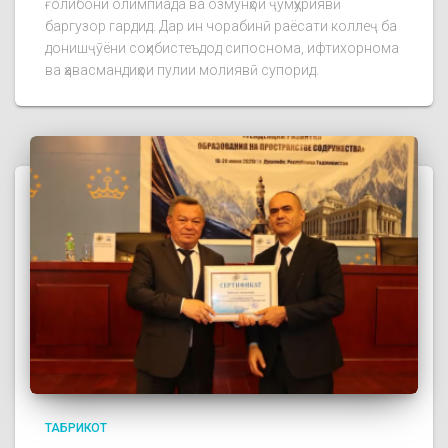
ғолибони олимпиада ва озмунҳои ҷумҳуриявӣ
баргузор гардид. Дар ин чорабинӣ раёсати коллеҷ ба
донишҷӯёни соҳибистеъдод сипоснома, ифтихорнома
ва ҳавасмандиҳои пулии молиявӣ супорид.
ТАБРИКОТ