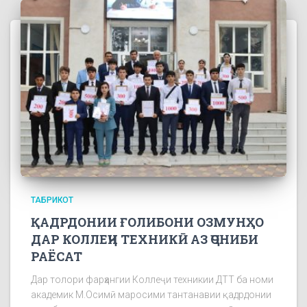
ТАБРИКОТ
ҚАДРДОНИИ ҒОЛИБОНИ ОЗМУНҲО
ДАР КОЛЛЕҶИ ТЕХНИКӢ АЗ ҶОНИБИ
РАЁСАТ
Дар толори фарҳангии Коллеҷи техникии ДТТ ба номи
академик М.Осимӣ маросими тантанавии қадрдонии