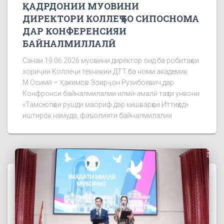
ҚАДРДОНИИ МУОВИНИ
ДИРЕКТОРИ КОЛЛЕҶ БО СИПОСНОМА
ДАР КОНФЕРЕНСИЯИ
БАЙНАЛМИЛЛАЛӢ
Санаи 19.06.2026 муовини директор оид ба робитаҳои
хориҷии Коллеҷи техникии ДТТ ба номи академик
М.Осимӣ – Ҳакимов Зоирҷон Рузибоевич дар
Конфронси байналмилалии илмӣ-амалӣ таҳти унвони
«Тамоюлҳои рушди маориф дар кишварҳои Иттиҳод»
иштирок намуда, фаъолияти байналмилалии