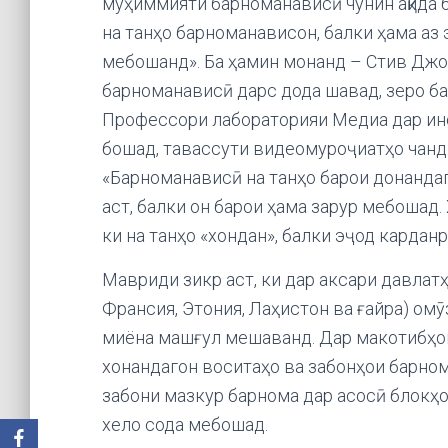
муҳиммияти барноманависӣ чунин ақида б
на танҳо барноманависон, балки ҳама а
мебошанд». Ба ҳамин монанд – Стив Джоб
барноманависӣ дарс дода шавад, зеро б
Профессори лабораторияи Медиа дар ин
бошад, тавассути видеомуроҷиатҳо чанди
«Барноманависӣ на танҳо барои донанда
аст, балки он барои ҳама зарур мебошад.
ки на танҳо «хондан», балки эҷод карданр
Мавриди зикр аст, ки дар аксари давлатҳо
Франсия, Этония, Лаҳистон ва ғайра) о
миёна машғул мешаванд. Дар макотибҳои
хонандагон воситаҳо ва забонҳои барно
забони мазкур барнома дар асосӣ блокҳо
хело сода мебошад.