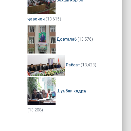
ҷавонон
(13,615)
Довталаб
(13,576)
Раёсат
(13,423)
Шуъбаи кадрҳо
(13,208)