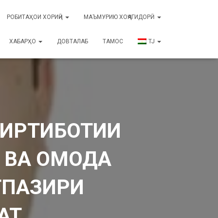
РОБИТАҲОИ ХОРИҶӢ
МАЪМУРИЮ ХОҶАГИДОРӢ
ХАБАРҲО
ДОВТАЛАБ
ТАМОС
TJ
 ИРТИБОТИИ
 ВА ОМОДА
ТПАЗИРИ
АТ