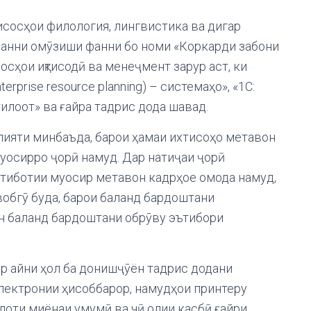
тисосҳои филология, лингвистика ва дигар
 фанни омӯзиши фанни бо номи «Коркарди забони
осҳои иқтисодӣ ва менеҷмент зарур аст, ки
rprise resource planning) – системаҳо», «1С:
илоот» ва ғайра тадрис дода шавад.
лияти минбаъда, барои ҳамаи ихтисоҳо метавон
уосирро ҷорӣ намуд. Дар натиҷаи ҷорӣ
ртиботии муосир метавон кадрҳое омода намуд,
вобгӯ буда, барои баланд бардоштани
ан баланд бардоштани обрӯву эътибори
дар айни ҳол ба донишҷӯён тадрис додани
лектронии ҳисоббарор, намудҳои принтеру
илоти миёнаи умумӣ ва чӣ олии касбӣ ғайри