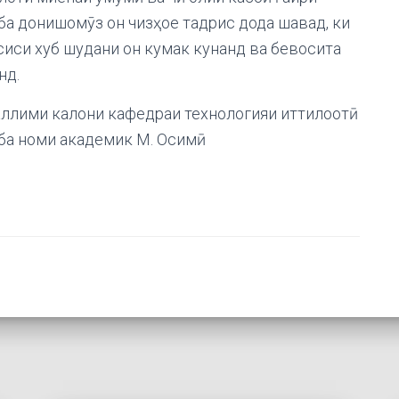
ки ба донишомӯз он чизҳое тадрис дода шавад, ки
сиси хуб шудани он кумак кунанд ва бевосита
нд.
ллими калони кафедраи технологияи иттилоотӣ
ба номи академик М. Осимӣ