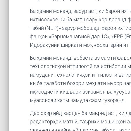
Ба ҳамин монанд, зарур аст, ки барои их
ихтисосҳое ки ба матн сару кор доранд
табиӣ (NLP)» зарур мебошад. Барои ихтис
фанҳои «Барноманависӣ дар 1С», «ERP (Ente
Идоракунии ширкати мо», «Бехатарии итт
Ба ҳамин монанд, вобаста аз самти фаъо
технологияҳои иттилоотӣ ва иртиботии м
намудани технологияҳои иттилоотӣ ва и
ки ба талаботи бозори меҳнати муоср ҷа
иқтисодиёти кишвари азизамон ва хусус
муассисаи хатм намуда саҳм гузоранд.
Дар охир қайд кардан ба маврид аст, ки 
редакторҳои матнӣ, таърихи мошинҳои э
сканнер ва ғайра чӣ дар мактабҳои таҳс