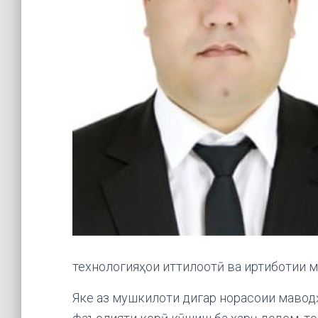
технологияҳои иттилоотӣ ва иртиботии м
Яке аз мушкилоти дигар норасоии маводҳ