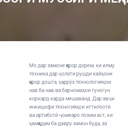
Мо дар замоне қарор дорем, ки илму
техника дар ҳолати рушди кайҳони
қарор дошта, ҳаррӯз технологияҳои
нав ба нав ва барномаҳои гуногун
коркард карда мешаванд. Дар авҷи
инкишофи техногияҳои иттилоотӣ
ва иртиботӣ ҷомеаро лозим аст, ки
ҳамқадам ба давру замон буда, аз