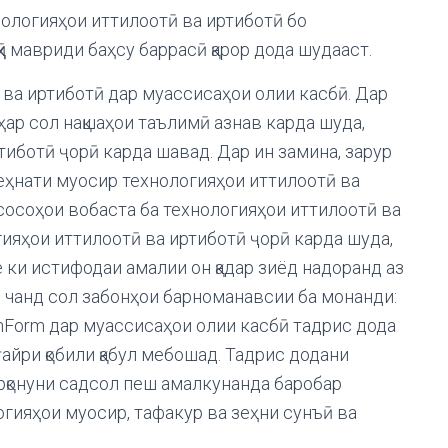
ологияҳои иттилоотӣ ва иртиботӣ бо
 мавриди баҳсу баррасӣ қарор дода шудааст.
ва иртиботӣ дар муассисаҳои олии касбӣ. Дар
 ҳар сол нақшаҳои таълимӣ азнав карда шуда,
тиботӣ ҷорӣ карда шавад. Дар ин замина, зарур
еҳнати муосир технологияҳои иттилоотӣ ва
сосоҳои вобаста ба технологияҳои иттилоотӣ ва
гияҳои иттилоотӣ ва иртиботӣ ҷорӣ карда шуда,
 ки истифодаи амалии он қадар зиёд надоранд аз
р чанд сол забонҳои барноманавсии ба монанди:
 WinForm дар муассисаҳои олии касбӣ тадрис дода
айри қобили қабул мебошад. Тадрис додани
арқонуни садсол пеш амалкунанда баробар
гияҳои муосир, тафакур ва зеҳни сунъӣ ва