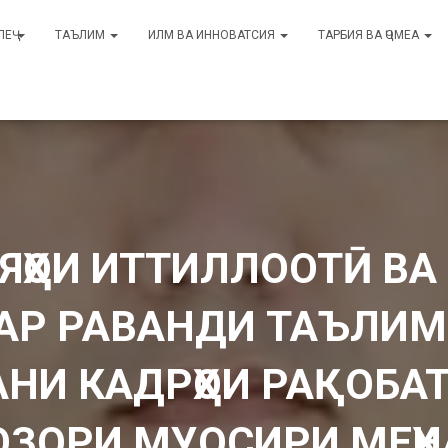
ЛЕҶ
ТАЪЛИМ
ИЛМ ВА ИННОВАТСИЯ
ТАРБИЯ ВА ҶОМЕА
ЯҲОИ ИТТИЛЛООТӢ ВА
АР РАВАНДИ ТАЪЛИМ
НИ КАДРҲОИ РАҚОБА
ОЗОРИ МУОСИРИ МЕҲН