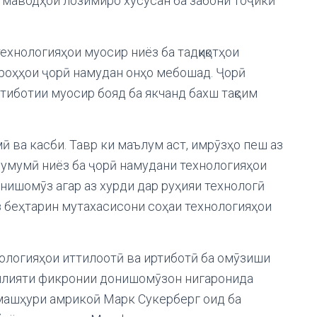
 маводҳои лозимиро хусусан ба забони тоҷикӣ
ехнологияҳои муосир ниёз ба тадқиқотҳои
роҳҳои ҷорӣ намудан онҳо мебошад. Ҷорӣ
тиботии муосир бояд ба якчанд бахш тақсим
 ва касби. Тавр ки маълум аст, имрӯзҳо пеш аз
 умумӣ ниёз ба ҷорӣ намудани технологияҳои
нишомӯз агар аз хурди дар руҳияи технологӣ
аз беҳтарин мутахасисони соҳаи технологияҳои
ологияҳои иттилоотӣ ва иртиботӣ ба омӯзиши
билияти фикронии донишомӯзон нигаронида
машҳури амрикоӣ Марк Сукерберг оид ба