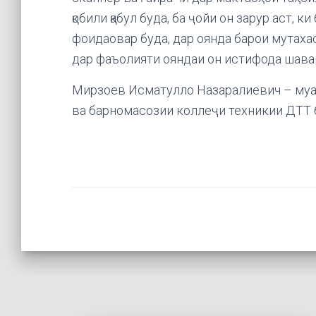
қобили қабул буда, ба ҷойи он зарур аст, 
фоидаовар буда, дар оянда барои мутаха
дар фаъолияти ояндаи он истифода шава
Мирзоев Исматулло Назаралиевич – муа
ва барномасозии коллеҷи техникии ДТТ 