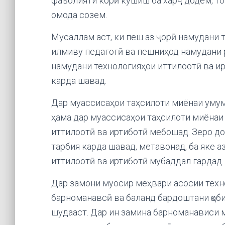
фаъолияти корӣ кӯшиш ба харҷ додем, то
омода созем.
Мусаллам аст, ки пеш аз ҷорӣ намудани т
илмиву педагогӣ ва пешниҳод намудани 
намудани технологияҳои иттилоотӣ ва ир
карда шавад.
Дар муассисаҳои таҳсилоти миёнаи умумӣ
ҳама дар муассисаҳои таҳсилоти миёнаи
иттилоотӣ ва иртиботӣ мебошад. Зеро до
тарбия карда шавад, метавонад, ба яке 
иттилоотӣ ва иртиботӣ мубаддал гардад.
Дар замони муосир меҳвари асосии техн
барноманавсӣ ва баланд бардоштани қо
шудааст. Дар ин замина барноманависи 