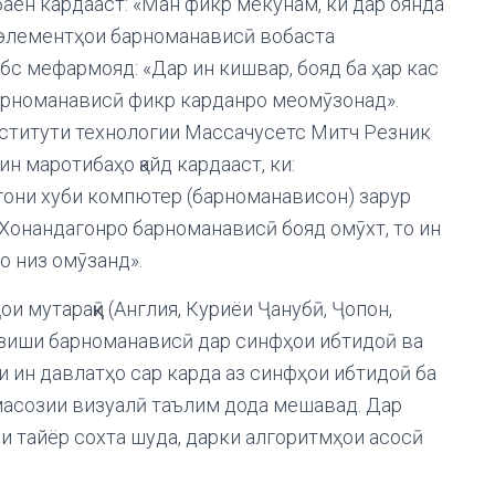
аён кардааст: «Ман фикр мекунам, ки дар оянда
з элементҳои барноманависӣ вобаста
с мефармояд: «Дар ин кишвар, бояд ба ҳар кас
арноманависӣ фикр карданро меомӯзонад».
ститути технологии Массачусетс Митч Резник
н маротибаҳо қайд кардааст, ки:
гони хуби компютер (барноманависон) зарур
 Хонандагонро барноманависӣ бояд омӯхт, то ин
о низ омӯзанд».
и мутараққӣ (Англия, Куриёи Ҷанубӣ, Ҷопон,
мӯзиши барноманависӣ дар синфҳои ибтидоӣ ва
 ин давлатҳо сар карда аз синфҳои ибтидоӣ ба
масозии визуалӣ таълим дода мешавад. Дар
и тайёр сохта шуда, дарки алгоритмҳои асосӣ