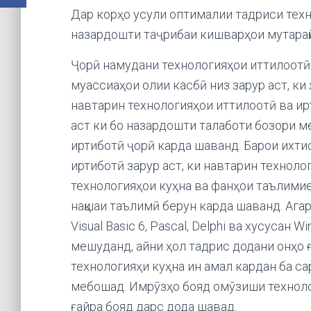
Дар корҳо усули оптималии тадриси техн
назардошти таҷрибаи кишварҳои мутараққӣ
Ҷорӣ намудани технологияҳои иттилоотӣ 
муассиаҳои олии касбӣ низ зарур аст, ки
навтарин технологияҳои иттилоотӣ ва ир
аст ки бо назардошти талаботи бозори м
иртиботӣ ҷорӣ карда шаванд. Барои ихти
иртиботӣ зарур аст, ки навтарин техноло
технологияҳои куҳна ва фанҳои таълимие
нақшаи таълимӣ берун карда шаванд. Ага
Visual Basic 6, Pascal, Delphi ва хусусан
мешуданд, айни ҳол тадрис додани онҳо ғ
технологияҳи куҳна ин амал кардан ба с
мебошад. Имрӯзҳо бояд омӯзиши техноло
ғайра бояд дарс дода шавад.