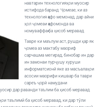
навтарин технологияҳои муосир
истифода баранд. Ҷомеае, ки аз
технология қафо мемонад, дар айни
ҳол ҷомеаи қафомонда ва
номуваффақ ба ҳисоб меравад.
Тавре ки маълум аст, рушди ҳар як
ҷомеа аз мактабу маориф
сарчашма мегирад, бинобар ин дар
ин замонаи пурҷушу хуруши
информатсионӣ яке аз масъалаҳои
асосии маорифи кишвар ба таври
сареъ ҷорӣ намудани
уосир дар раванди таълим ба ҳисоб меравад.
ои таълимӣ ба ҳисоб меравад, ки дар тӯли