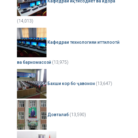
Кафедраи иқтисодиёт ва идора
(14,013)
Кафедраи технологияи иттилоотӣ
ва барномасозӣ
(13,975)
Бахши кор бо ҷавонон
(13,647)
Довталаб
(13,590)