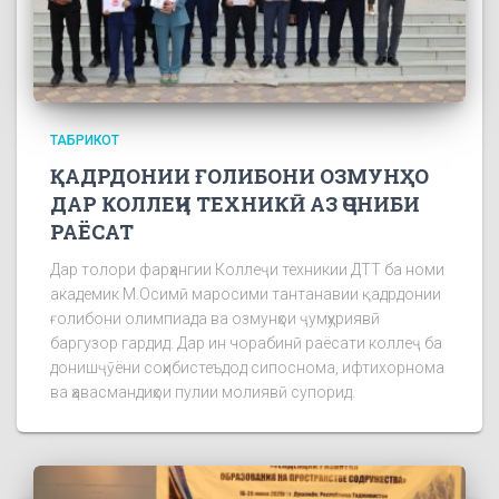
ТАБРИКОТ
ҚАДРДОНИИ ҒОЛИБОНИ ОЗМУНҲО
ДАР КОЛЛЕҶИ ТЕХНИКӢ АЗ ҶОНИБИ
РАЁСАТ
Дар толори фарҳангии Коллеҷи техникии ДТТ ба номи
академик М.Осимӣ маросими тантанавии қадрдонии
ғолибони олимпиада ва озмунҳои ҷумҳуриявӣ
баргузор гардид. Дар ин чорабинӣ раёсати коллеҷ ба
донишҷӯёни соҳибистеъдод сипоснома, ифтихорнома
ва ҳавасмандиҳои пулии молиявӣ супорид.