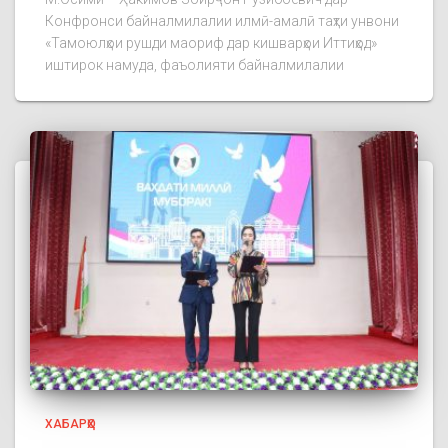
Конфронси байналмилалии илмӣ-амалӣ таҳти унвони
«Тамоюлҳои рушди маориф дар кишварҳои Иттиҳод»
иштирок намуда, фаъолияти байналмилалии
ХАБАРҲО