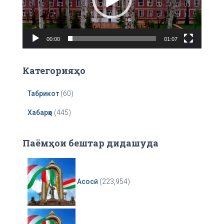
P
l
a
00:00
01:07
y
e
r
Категорияҳо
Табрикот
(60)
Хабарҳо
(445)
Паёмҳои бештар дидашуда
Асосӣ
(223,954)