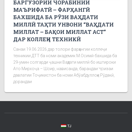
БАРГУЗОРИИ ЧОРАБИНИИ
МАЪРИФАТӢ – ФАРҲАНГӢ
БАХШИДА БА РӮЗИ ВАҲДАТИ
МИЛЛӢ ТАҲТИ УНВОНИ “ВАҲДАТИ
МИЛЛАТ – БАҚОИ МИЛЛАТ АСТ”
ДАР КОЛЛЕҶИ ТЕХНИКӢ
Санаи 19.06.2026 дар толори фарҳангии коллеҷи
техникии ДТТ ба номи академик М.Осимӣ бахшида ба
29-умин солгарди ҷашни Ваҳдати миллӣ бо иштироки
Ато Мирхоҷа – Шоир, нависанда, барандаи Ҷоизаи
давлатии Тоҷикистон ба номи Абӯабдуллоҳи Рӯдакӣ,
дорандаи
TJ