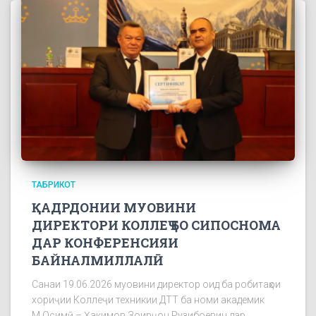
ТАБРИКОТ
ҚАДРДОНИИ МУОВИНИ
ДИРЕКТОРИ КОЛЛЕҶ БО СИПОСНОМА
ДАР КОНФЕРЕНСИЯИ
БАЙНАЛМИЛЛАЛӢ
Санаи 19.06.2026 муовини директор оид ба робитаҳои
хориҷии Коллеҷи техникии ДТТ ба номи академик
М.Осимӣ – Ҳакимов Зоирҷон Рузибоевич дар