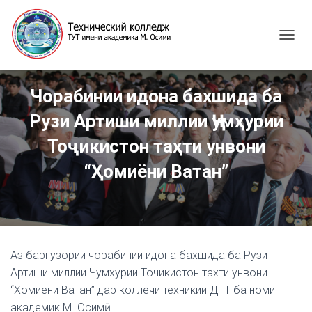
T
O
G
G
Чорабинии идона бахшида ба
L
E
Рузи Артиши миллии Ҷумҳурии
N
A
Тоҷикистон таҳти унвони
V
I
“Ҳомиёни Ватан”
G
A
T
I
O
N
Аз баргузории чорабинии идона бахшида ба Рузи
Артиши миллии Чумхурии Точикистон тахти унвони
“Хомиёни Ватан” дар коллечи техникии ДТТ ба номи
академик М. Осимӣ