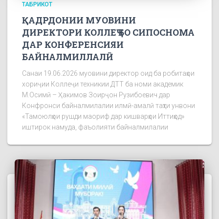
ТАБРИКОТ
ҚАДРДОНИИ МУОВИНИ
ДИРЕКТОРИ КОЛЛЕҶ БО СИПОСНОМА
ДАР КОНФЕРЕНСИЯИ
БАЙНАЛМИЛЛАЛӢ
Санаи 19.06.2026 муовини директор оид ба робитаҳои
хориҷии Коллеҷи техникии ДТТ ба номи академик
М.Осимӣ – Ҳакимов Зоирҷон Рузибоевич дар
Конфронси байналмилалии илмӣ-амалӣ таҳти унвони
«Тамоюлҳои рушди маориф дар кишварҳои Иттиҳод»
иштирок намуда, фаъолияти байналмилалии