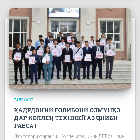
ТАБРИКОТ
ҚАДРДОНИИ ҒОЛИБОНИ ОЗМУНҲО
ДАР КОЛЛЕҶИ ТЕХНИКӢ АЗ ҶОНИБИ
РАЁСАТ
Дар толори фарҳангии Коллеҷи техникии ДТТ ба номи