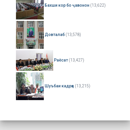
Бахши кор бо ҷавонон
(13,622)
Довталаб
(13,578)
Раёсат
(13,427)
Шуъбаи кадрҳо
(13,215)