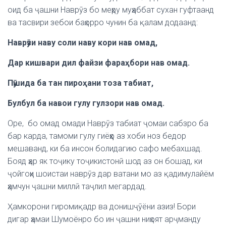
оид ба ҷашни Наврӯз бо меҳру муҳаббат сухан гуфтаанд
ва тасвири зебои баҳорро чунин ба қалам додаанд:
Наврӯзи наву соли наву кори нав омад,
Дар кишвари дил файзи фараҳбори нав омад.
Пӯшида ба тан пироҳани тоза табиат,
Булбул ба навои гулу гулзори нав омад.
Оре, бо омад омади Наврӯз табиат ҷомаи сабзро ба
бар карда, тамоми гулу гиёҳҳо аз хоби ноз бедор
мешаванд, ки ба инсон болидагию сафо мебахшад.
Бояд ҳар як тоҷику тоҷикистонӣ шод аз он бошад, ки
ҷойгоҳи шоистаи наврӯз дар ватани мо аз қадимулайём
ҳамчун ҷашни миллӣ таҷлил мегардад.
Ҳамкорони гиромиқадр ва донишҷӯёни азиз! Бори
дигар ҳамаи Шумоёнро бо ин ҷашни ниҳоят арҷманду