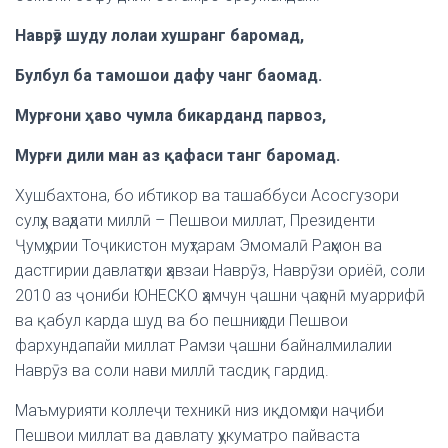
Наврӯз шуду лолаи хушранг баромад,
Булбул ба тамошои дафу чанг баомад.
Мурғони ҳаво чумла бикарданд парвоз,
Мурғи дили ман аз қафаси танг баромад.
Хушбахтона, бо ибтикор ва ташаббуси Асосгузори
сулҳу ваҳдати миллӣ – Пешвои миллат, Президенти
Ҷумҳурии Тоҷикистон муҳтарам Эмомалӣ Раҳмон ва
дастгирии давлатҳои ҳавзаи Наврӯз, Наврӯзи ориёӣ, соли
2010 аз ҷониби ЮНЕСКО ҳамчун ҷашни ҷаҳонӣ муаррифӣ
ва қабул карда шуд ва бо пешниҳоди Пешвои
фархундапайи миллат Рамзи ҷашни байналмилалии
Наврӯз ва соли нави миллӣ тасдиқ гардид.
Маъмурияти коллеҷи техникӣ низ иқдомҳои наҷиби
Пешвои миллат ва давлату ҳукуматро пайваста