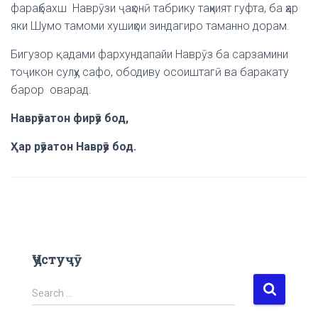
фараҳбахш Наврӯзи ҷаҳонӣ табрику таҳният гуфта, ба ҳар
яки Шумо тамоми хушиҳои зиндагиро таманно дорам.
Бигузор қадами фархундапайи Наврӯз ба сарзамини
тоҷикон сулҳу сафо, ободиву осоиштагӣ ва баракату
барор оварад.
Наврӯзатон фирӯз бод,
Ҳар рӯзатон Наврӯз бод.
Ҷустуҷӯ
S
Search …
e