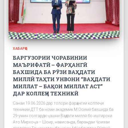
ХАБАРҲО
БАРГУЗОРИИ ЧОРАБИНИИ
МАЪРИФАТӢ – ФАРҲАНГӢ
БАХШИДА БА РӮЗИ ВАҲДАТИ
МИЛЛӢ ТАҲТИ УНВОНИ “ВАҲДАТИ
МИЛЛАТ – БАҚОИ МИЛЛАТ АСТ”
ДАР КОЛЛЕҶИ ТЕХНИКӢ
Санаи 19.06.2026 дар толори фарҳангии коллеҷи
техникии ДТТ ба номи академик М.Осимӣ бахшида ба
29-умин солгарди ҷашни Ваҳдати миллӣ бо иштироки
Ато Мирхоҷа – Шоир, нависанда, барандаи Ҷоизаи