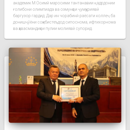
академик М.Осимӣ маросими тантанавии қадрдонии
ғолибони олимпиада ва озмунҳои ҷумҳуриявӣ
баргузор гардид. Дар ин чорабинӣ раёсати коллеҷ ба
донишҷӯёни соҳибистеъдод сипоснома, ифтихорнома
ва ҳавасмандиҳои пулии молиявӣ супорид.