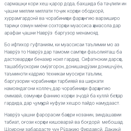
сармашқи кори хеш қарор дода, бахшида ба таҷлили ин
ҷашни миллии миллати тоҷик корҳои ободкорӣ,
хуррамгардонӣ ва чорабиниҳои фарҳангию варзиширо
тариқи озмун миёни сохторҳои муассиса ҳамасола дар
арафаи ҷашни Наврӯз баргузор менамояд.
Бо ифтихор гуфтаниям, ки муассисаи таълимии мо аз
Наврӯз то Наврӯз дар тамоми самтҳои фаъолияташ ба
дастовардҳои беназир ноил гардид. Сифатнокии дарсҳо,
ташаббускории омӯзгорон, донишандӯзии донишҷӯён,
таъминоти кадрию техникаи муосири таълим,
баргузории чорабиниҳои тарбиявӣ ва ширкати
намояндагони коллеҷ дар чорабиниҳои фарҳангию
оммавӣ, озмунҳои фаннию корҳои эҷодӣ ба куллӣ беҳтар
гардида, дар ҷумҳурӣ нуфузи хешро пайдо намудааст.
Наврӯз ҷашни фарорасии баҳори нозанин, зиндашавии
табиат, оғози корҳои кишоварзӣ ва боғдорӣ мебошад.
Шоирони забардасте чун Рӯдакию Фирдавсӣ, Дақиқӣ