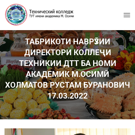
T
O
G
G
ТАБРИКОТИ НАВРӮЗИИ
L
E
ДИРЕКТОРИ КОЛЛЕҶИ
N
A
ТЕХНИКИИ ДТТ БА НОМИ
V
I
АКАДЕМИК М.ОСИМӢ
G
ХОЛМАТОВ РУСТАМ БУРАНОВИЧ
A
T
17.03.2022
I
O
N