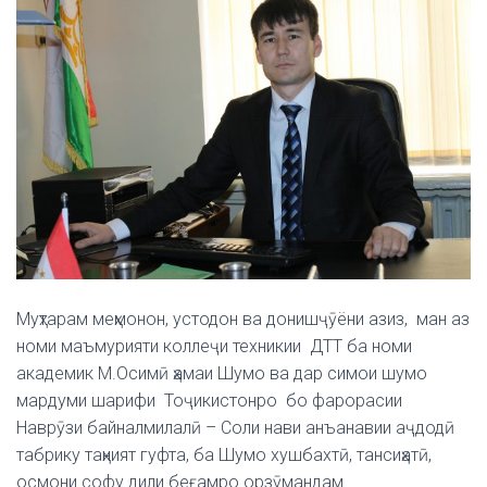
Муҳтарам меҳмонон, устодон ва донишҷӯёни азиз, ман аз
номи маъмурияти коллеҷи техникии ДТТ ба номи
академик М.Осимӣ ҳамаи Шумо ва дар симои шумо
мардуми шарифи Тоҷикистонро бо фарорасии
Наврӯзи байналмилалӣ – Соли нави анъанавии аҷдодӣ
табрику таҳният гуфта, ба Шумо хушбахтӣ, тансиҳатӣ,
осмони софу дили беғамро орзӯмандам.