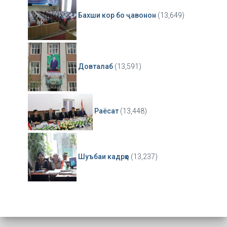
Бахши кор бо ҷавонон
(13,649)
Довталаб
(13,591)
Раёсат
(13,448)
Шуъбаи кадрҳо
(13,237)