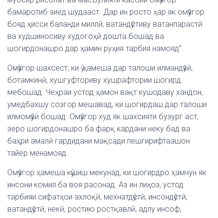
бамаротиб зиёд шудааст. Дар ин росто ҳар як омӯзгор
бояд ҳисси баланди миллӣ, ватандӯстиву ватанпарастӣ
ва худшиносиву худогоҳӣ дошта бошад ва
шогирдонашро дар ҳамин руҳия тарбия намояд”.
Омӯзгор шахсест, ки ӯ ҳамеша дар талоши илмандӯзӣ,
ботамкинӣ, хушгуфториву хушрафтории шогирд
мебошад. Чеҳраи устод ҳамон вақт кушодаву хандон,
умедбахшу созгор мешавад, ки шогирдаш дар талоши
илмомӯзӣ бошад. Омӯзгор худ як шахсияти бузург аст,
зеро шогирдонашро ба фарқ кардани неку бад ва
баҳри амалӣ гардидани мақсади пешгирифтаашон
тайёр менамояд.
Омӯзгор ҳамеша кӯшиш мекунад, ки шогирдро ҳамчун як
инсони комил ба воя расонад. Аз ин лиҳоз, устод
тарбияи сифатҳои ахлоқӣ, мехнатдӯстӣ, инсондӯстӣ,
ватандӯстӣ, некӣ, ростию ростқавлӣ, адлу инсоф,