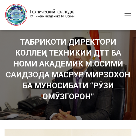
T
O
G
G
ТАБРИКОТИ ДИРЕКТОРИ
L
E
КОЛЛЕҶИ ТЕХНИКИИ ДТТ БА
N
A
НОМИ АКАДЕМИК М.ОСИМӢ
V
I
САИДЗОДА МАСРУР МИРЗОХОН
G
БА МУНОСИБАТИ “РӮЗИ
A
T
ОМӮЗГОРОН”
I
O
N