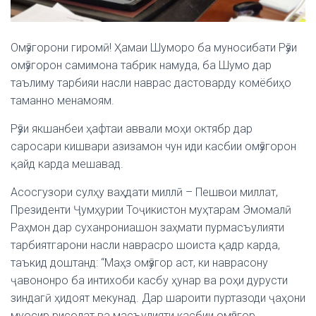
Омӯзгорони гиромӣ! Ҳамаи Шуморо ба муносибати Рӯзи
омӯзгорон самимона табрик намуда, ба Шумо дар
таълиму тарбияи насли наврас дастоварду комёбиҳо
таманно менамоям.
Рӯзи якшанбеи ҳафтаи аввали моҳи октябр дар
саросари кишвари азизамон чун иди касбии омӯзгорон
қайд карда мешавад.
Асосгузори сулҳу ваҳдати миллӣ – Пешвои миллат,
Президенти Ҷумҳурии Тоҷикистон муҳтарам Эмомалӣ
Раҳмон дар суханрониашон заҳмати пурмасъулияти
тарбиятгарони насли наврасро шоиста қадр карда,
таъкид доштанд: “Маҳз омӯзгор аст, ки наврасону
ҷавононро ба интихоби касбу ҳунар ва роҳи дурусти
зиндагӣ ҳидоят мекунад. Дар шароити пуртазоди ҷаҳони
муосир рисолат ва масъулияти касбии омӯзгор