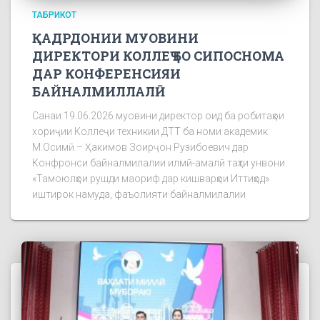
ТАБРИКОТ
ҚАДРДОНИИ МУОВИНИ
ДИРЕКТОРИ КОЛЛЕҶ БО СИПОСНОМА
ДАР КОНФЕРЕНСИЯИ
БАЙНАЛМИЛЛАЛӢ
Санаи 19.06.2026 муовини директор оид ба робитаҳои
хориҷии Коллеҷи техникии ДТТ ба номи академик
М.Осимӣ – Ҳакимов Зоирҷон Рузибоевич дар
Конфронси байналмилалии илмӣ-амалӣ таҳти унвони
«Тамоюлҳои рушди маориф дар кишварҳои Иттиҳод»
иштирок намуда, фаъолияти байналмилалии