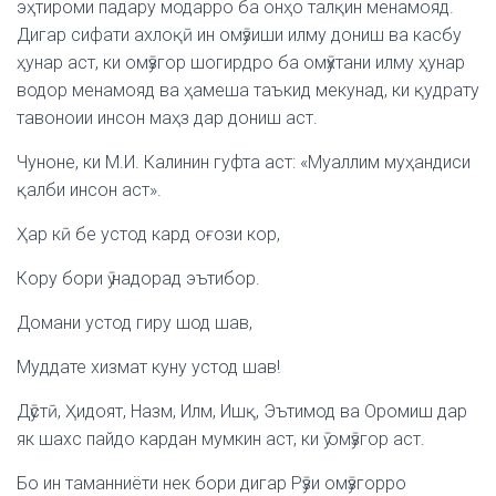
эҳтироми падару модарро ба онҳо талқин менамояд.
Дигар сифати ахлоқӣ ин омӯзиши илму дониш ва касбу
ҳунар аст, ки омӯзгор шогирдро ба омӯхтани илму ҳунар
водор менамояд ва ҳамеша таъкид мекунад, ки қудрату
тавоноии инсон маҳз дар дониш аст.
Чуноне, ки М.И. Калинин гуфта аст: «Муаллим муҳандиси
қалби инсон аст».
Ҳар кӣ бе устод кард оғози кор,
Кору бори ӯ надорад эътибор.
Домани устод гиру шод шав,
Муддате хизмат куну устод шав!
Дӯстӣ, Ҳидоят, Назм, Илм, Ишқ, Эътимод ва Оромиш дар
як шахс пайдо кардан мумкин аст, ки ӯ омӯзгор аст.
Бо ин таманниёти нек бори дигар Рӯзи омӯзгорро