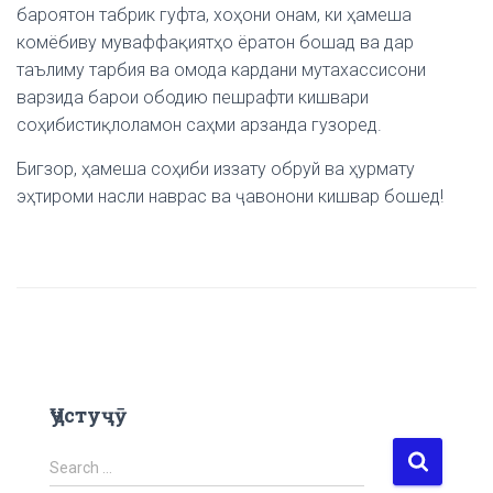
бароятон табрик гуфта, хоҳони онам, ки ҳамеша
комёбиву муваффақиятҳо ёратон бошад ва дар
таълиму тарбия ва омода кардани мутахассисони
варзида барои ободию пешрафти кишвари
соҳибистиқлоламон саҳми арзанда гузоред.
Бигзор, ҳамеша соҳиби иззату обруй ва ҳурмату
эҳтироми насли наврас ва ҷавонони кишвар бошед!
Ҷустуҷӯ
S
Search …
e