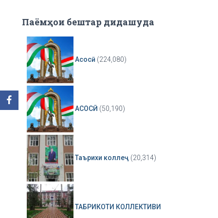
Паёмҳои бештар дидашуда
Асосӣ
(224,080)
АСОСӢ
(50,190)
Таърихи коллеҷ
(20,314)
ТАБРИКОТИ КОЛЛЕКТИВИ