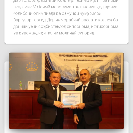
Дар толори фарҳангии Коллеҷи техникии ДТТ ба номи
академик М.Осимӣ маросими тантанавии қадрдонии
ғолибони олимпиада ва озмунҳои ҷумҳуриявӣ
баргузор гардид. Дар ин чорабинӣ раёсати коллеҷ ба
донишҷӯёни соҳибистеъдод сипоснома, ифтихорнома
ва ҳавасмандиҳои пулии молиявӣ супорид.