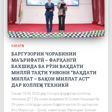
ХАБАРҲО
БАРГУЗОРИИ ЧОРАБИНИИ
МАЪРИФАТӢ – ФАРҲАНГӢ
БАХШИДА БА РӮЗИ ВАҲДАТИ
МИЛЛӢ ТАҲТИ УНВОНИ “ВАҲДАТИ
МИЛЛАТ – БАҚОИ МИЛЛАТ АСТ”
ДАР КОЛЛЕҶИ ТЕХНИКӢ
Санаи 19.06.2026 дар толори фарҳангии коллеҷи
техникии ДТТ ба номи академик М.Осимӣ бахшида ба
29-умин солгарди ҷашни Ваҳдати миллӣ бо иштироки
Ато Мирхоҷа – Шоир, нависанда, барандаи Ҷоизаи