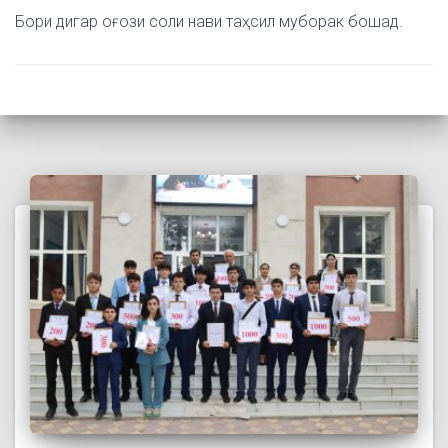
Бори дигар оғози соли нави таҳсил муборак бошад.