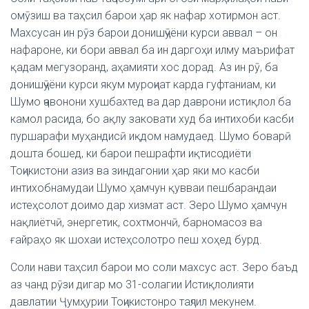
омӯзиш ва таҳсил барои ҳар як нафар хотирмон аст.
Махсусан ин рӯз барои донишҷӯёни курси аввал – он
нафароне, ки бори аввал ба ин даргоҳи илму маърифат
қадам мегузоранд, аҳамияти хос дорад. Аз ин рӯ, ба
донишҷӯёни курси якум муроҷиат карда гуфтаниам, ки
Шумо ҷавонони хушбахтед ва дар даврони истиқлол ба
камол расида, бо ақлу заковати худ ба интихоби касби
пуршарафи муҳандисӣ иқдом намудаед. Шумо боварӣ
дошта бошед, ки барои пешрафти иқтисодиёти
Тоҷикистони азиз ва зиндагонии ҳар яки мо касби
интихобнамудаи Шумо ҳамчун қувваи пешбарандаи
истеҳсолот доимо дар хизмат аст. Зеро Шумо ҳамчун
нақлиётчӣ, энергетик, сохтмончӣ, барномасоз ва
ғайраҳо як шохаи истеҳсолотро пеш хоҳед бурд.
Соли нави таҳсил барои мо соли махсус аст. Зеро баъд
аз чанд рӯзи дигар мо 31-солагии Истиқлолияти
давлатии Ҷумҳурии Тоҷикистонро таҷлил мекунем.