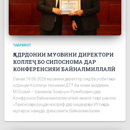
ТАБРИКОТ
ҚАДРДОНИИ МУОВИНИ ДИРЕКТОРИ
КОЛЛЕҶ БО СИПОСНОМА ДАР
КОНФЕРЕНСИЯИ БАЙНАЛМИЛЛАЛӢ
Санаи 19.06.2026 муовини директор оид ба робитаҳои
хориҷии Коллеҷи техникии ДТТ ба номи академик
М.Осимӣ – Ҳакимов Зоирҷон Рузибоевич дар
Конфронси байналмилалии илмӣ-амалӣ таҳти унвони
«Тамоюлҳои рушди маориф дар кишварҳои Иттиҳод»
иштирок намуда, фаъолияти байналмилалии