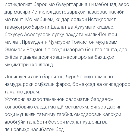
Истиқлолият барои мо бузургтарин ҷашн мебошад, зеро
дар масири Истиқлол дастовардҳои назаррас насиби
мо гашт. Мо мебинем, ки дар солҳои Истиқлолият
таваҷҷуҳи роҳбарияти Давлат ва Ҳукумати кишвар,
бахусус Асосгузори сулҳу ваҳдати миллӣ-Пешвои
миллат, Президенти Ҷумҳурии Тоҷикистон муҳтарам
Эмомалӣ Раҳмон ба соҳаи маориф бештар гашта, дар
сиёсати давлатдории хеш маорифро аз бахшҳои
муҳимтарин хондаанд.
Донишҷӯёни азиз бароятон, бурдбориҳо таманно
намуда, роҳи омӯзиши фарох, бомақсад ва ояндадорро
таманно дорам.
Устодони азизро таманнои саломатии бардавом,
хонаободию саодатмандӣ менамоям. Бигзор дар ин
роҳи мушкили таълиму тарбия, омодасозии кадрҳои
ҷавобгӯйи талаботи бозори меҳнат кушоиш ва
пешравиҳо насибатон бод.