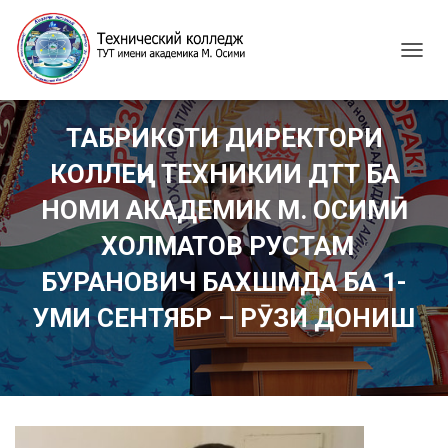
T
O
G
G
ТАБРИКОТИ ДИРЕКТОРИ
L
E
КОЛЛЕҶИ ТЕХНИКИИ ДТТ БА
N
A
НОМИ АКАДЕМИК М. ОСИМӢ
V
I
ХОЛМАТОВ РУСТАМ
G
БУРАНОВИЧ БАХШМДА БА 1-
A
T
УМИ СЕНТЯБР – РӮЗИ ДОНИШ
I
O
N