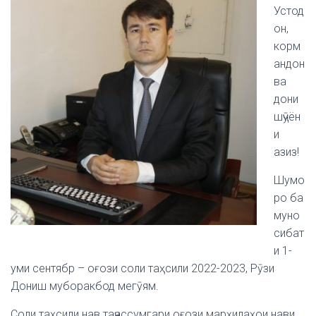
Устод
он,
корм
андон
ва
дони
шҷӯён
и
азиз!
Шумо
ро ба
муно
сибат
и 1-
уми сентябр – оғози соли таҳсили 2022-2023, Рӯзи
Дониш муборакбод мегӯям.
Соли таҳсили нав таҷассумгари оғози марҳилаҳои нави