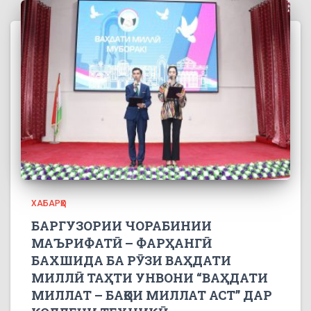
ХАБАРҲО
БАРГУЗОРИИ ЧОРАБИНИИ
МАЪРИФАТӢ – ФАРҲАНГӢ
БАХШИДА БА РӮЗИ ВАҲДАТИ
МИЛЛӢ ТАҲТИ УНВОНИ “ВАҲДАТИ
МИЛЛАТ – БАҚОИ МИЛЛАТ АСТ” ДАР