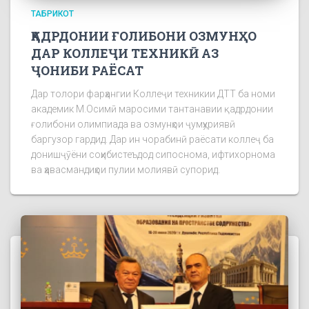
ТАБРИКОТ
ҚАДРДОНИИ ҒОЛИБОНИ ОЗМУНҲО
ДАР КОЛЛЕҶИ ТЕХНИКӢ АЗ
ҶОНИБИ РАЁСАТ
Дар толори фарҳангии Коллеҷи техникии ДТТ ба номи
академик М.Осимӣ маросими тантанавии қадрдонии
ғолибони олимпиада ва озмунҳои ҷумҳуриявӣ
баргузор гардид. Дар ин чорабинӣ раёсати коллеҷ ба
донишҷӯёни соҳибистеъдод сипоснома, ифтихорнома
ва ҳавасмандиҳои пулии молиявӣ супорид.