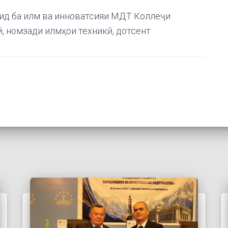
ид ба илм ва инноватсияи МДТ Коллеҷи
, номзади илмҳои техникӣ, дотсент