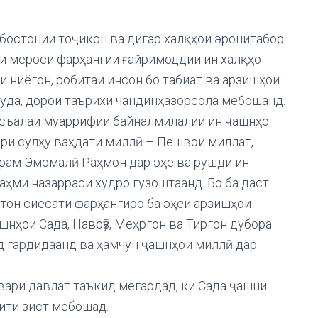
и бостонии тоҷикон ва дигар халқҳои эронитабор
ои мероси фарҳангии ғайримоддии ин халқҳо
и ниёгон, робитаи инсон бо табиат ва арзишҳои
да, дорои таърихи чандинҳазорсола мебошанд.
съалаи муаррифии байналмилалии ин ҷашнҳо
ори сулҳу ваҳдати миллӣ – Пешвои миллат,
рам Эмомалӣ Раҳмон дар эҳё ва рушди ин
аҳми назарраси худро гузоштаанд. Бо ба даст
тон сиёсати фарҳангиро ба эҳёи арзишҳои
шнҳои Сада, Наврӯз, Меҳргон ва Тиргон дубора
д гардидаанд ва ҳамчун ҷашнҳои миллӣ дар
вари давлат таъкид мегардад, ки Сада ҷашни
ҳити зист мебошад.