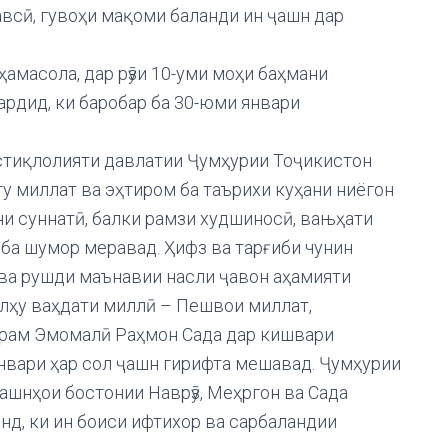
сӣ, гувоҳи мақоми баланди ин ҷашн дар
амасола, дар рӯзи 10-уми моҳи баҳмани
рдид, ки баробар ба 30-юми январи
стиқлолияти давлатии Ҷумҳурии Тоҷикистон
у миллат ва эҳтиром ба таърихи куҳани ниёгон
ни суннатӣ, балки рамзи худшиносӣ, вањҳати
ба шумор меравад. Ҳифз ва тарғиби чунин
ва рушди маънавии насли ҷавон аҳамияти
улҳу ваҳдати миллӣ – Пешвои миллат,
рам Эмомалӣ Раҳмон Сада дар кишвари
январи ҳар сол ҷашн гирифта мешавад. Ҷумҳурии
ҷашнҳои бостонии Наврӯз, Меҳргон ва Сада
нд, ки ин боиси ифтихор ва сарбаландии