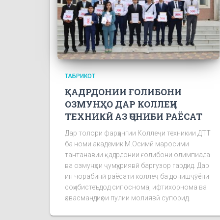
ТАБРИКОТ
ҚАДРДОНИИ ҒОЛИБОНИ
ОЗМУНҲО ДАР КОЛЛЕҶИ
ТЕХНИКӢ АЗ ҶОНИБИ РАЁСАТ
Дар толори фарҳангии Коллеҷи техникии ДТТ
ба номи академик М.Осимӣ маросими
тантанавии қадрдонии ғолибони олимпиада
ва озмунҳои ҷумҳуриявӣ баргузор гардид. Дар
ин чорабинӣ раёсати коллеҷ ба донишҷӯёни
соҳибистеъдод сипоснома, ифтихорнома ва
ҳавасмандиҳои пулии молиявӣ супорид.