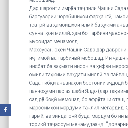
Дар шароити имрӯза таҷлили Ҷашни Сада 
баргузории чорабиниҳои фарҳангӣ, намо
театрӣ ва ҳамоишҳои илмӣ ба ҳукми анъа
суннатҳои миллӣ, ҳам бо тарбияи ҷавоно
мусоидат менамояд.
Махсусан, эҳёи Ҷашни Сада дар даврони
иҷтимоӣ ва тарбиявӣ мебошад. Ин ҷашн и
нисбат ба заҳмати инсон ва ҳифзи мерос
омили таҳкими ваҳдати миллӣ ва пайван
Сада тибқи анъанаҳои бостонии аҷдодӣ ба
панҷоҳуми пас аз шаби Ялдо (дар тақвими
сад рӯз боқӣ мемонад, бо афрӯхтани оташ
маросимҳои мардумӣ таҷлил мегардид. От
гармӣ, ва зиндагонӣ буда, мардум бо ин в
торикӣ таҷассум менамудаанд. Ёдоварии 