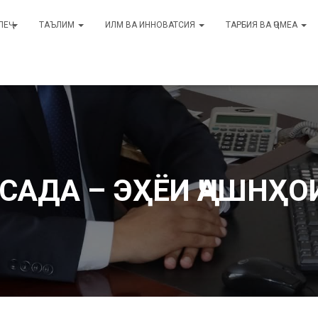
ЛЕҶ
ТАЪЛИМ
ИЛМ ВА ИННОВАТСИЯ
ТАРБИЯ ВА ҶОМЕА
 САДА – ЭҲЁИ ҶАШНҲ