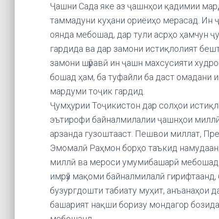
Ҷашни Сада яке аз ҷашнҳои қадимии мар
таммадуни куҳани ориёиҳо мерасад. Ин ҷа
оянда мебошад, дар тули асрҳо ҳамчун 
гардида ва дар замони истиқлолият бешт
замони шӯравӣ ин ҷашн махсусияти худро
бошад ҳам, ба туфайли ба даст омадани 
мардуми тоҷик гардид.
Ҷумҳурии Тоҷикистон дар солҳои истиқл
эътирофи байналмилалии ҷашнҳои миллӣ,
арзанда гузоштааст. Пешвои миллат, Пр
Эмомалӣ Раҳмон борҳо таъкид намудаанд
миллӣ ва мероси умумибашарӣ мебошад. В
имрӯз мақоми байналмилалӣ гирифтаанд, 
бузургдошти табиату муҳит, анъанаҳои д
башарият нақши боризу мондагор бозида
мебошанд.