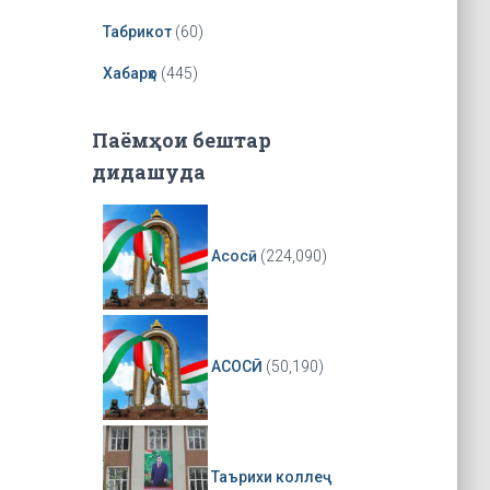
r
Табрикот
(60)
Хабарҳо
(445)
Паёмҳои бештар
дидашуда
Асосӣ
(224,090)
АСОСӢ
(50,190)
Таърихи коллеҷ