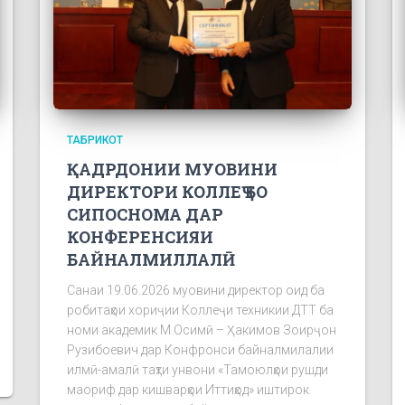
ТАБРИКОТ
ҚАДРДОНИИ МУОВИНИ
ДИРЕКТОРИ КОЛЛЕҶ БО
СИПОСНОМА ДАР
КОНФЕРЕНСИЯИ
БАЙНАЛМИЛЛАЛӢ
Санаи 19.06.2026 муовини директор оид ба
робитаҳои хориҷии Коллеҷи техникии ДТТ ба
номи академик М.Осимӣ – Ҳакимов Зоирҷон
Рузибоевич дар Конфронси байналмилалии
илмӣ-амалӣ таҳти унвони «Тамоюлҳои рушди
маориф дар кишварҳои Иттиҳод» иштирок