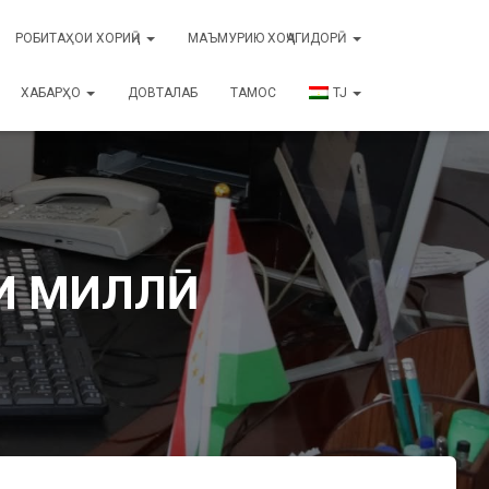
РОБИТАҲОИ ХОРИҶӢ
МАЪМУРИЮ ХОҶАГИДОРӢ
ХАБАРҲО
ДОВТАЛАБ
ТАМОС
TJ
ОИ МИЛЛӢ