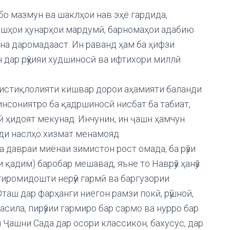
бо мазмун ва шаклҳои нав эҳё гардида,
ишҳои ҳунарҳои мардумӣ, барномаҳои адабию
на даромадааст. Ин раванд ҳам ба ҳифзи
н дар рӯҳияи худшиносӣ ва ифтихори миллӣ
 истиқлолияти кишвар дорои аҳамияти баланди
нсониятро ба қадршиносӣ нисбат ба табиат,
ӣ ҳидоят мекунад. Инчунин, ин ҷашн ҳамчун
ди наслҳо хизмат менамояд.
 давраи миёнаи зимистон рост омада, ба рӯзи
 қадим) баробар мешавад, яъне то Наврӯз ҳанӯз
, гиромидошти нерӯи гармӣ ва баргузории
аш дар фарҳанги ниёгон рамзи покӣ, рӯшноӣ,
асила, пирӯзии гармиро бар сармо ва нурро бар
Ҷашни Сада дар осори классикон, бахусус, дар