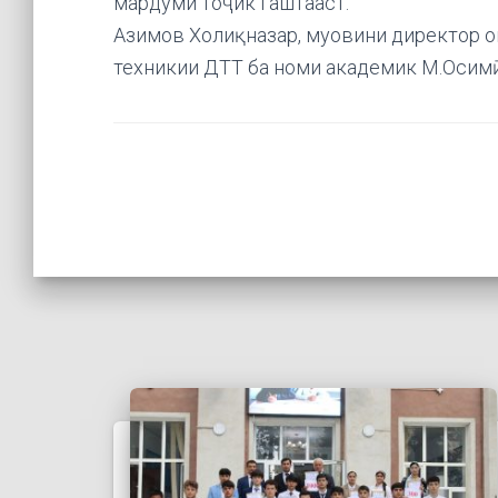
мардуми тоҷик гаштааст.
Азимов Холиқназар, муовини директор о
техникии ДТТ ба номи академик М.Осимӣ