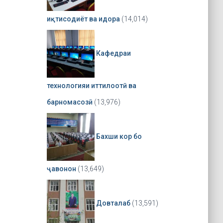
иқтисодиёт ва идора
(14,014)
Кафедраи
технологияи иттилоотӣ ва
барномасозӣ
(13,976)
Бахши кор бо
ҷавонон
(13,649)
Довталаб
(13,591)