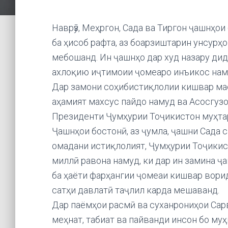
Наврӯз, Меҳргон, Сада ва Тиргон ҷашнҳо
ба ҳисоб рафта, аз боарзиштарин унсурҳ
мебошанд. Ин ҷашнҳо дар худ назару дид
ахлоқию иҷтимоии ҷомеаро инъикос наму
Дар замони соҳибистиқлолии кишвар ма
аҳамият махсус пайдо намуд ва Асосгуз
Президенти Ҷумҳурии Тоҷикистон муҳта
Ҷашнҳои бостонӣ, аз ҷумла, ҷашни Сада с
омадани истиқлолият, Ҷумҳурии Тоҷикис
миллӣ равона намуд, ки дар ин замина ҷа
ба ҳаёти фарҳангии ҷомеаи кишвар вори
сатҳи давлатӣ таҷлил карда мешаванд.
Дар паёмҳои расмӣ ва суханрониҳои Сар
меҳнат, табиат ва пайванди инсон бо му