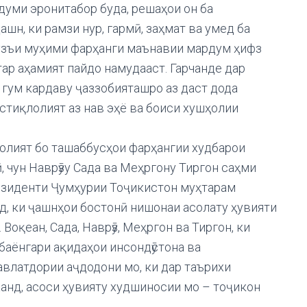
думи эронитабор буда, решаҳои он ба
шн, ки рамзи нур, гармӣ, заҳмат ва умед ба
ҷузъи муҳими фарҳанги маънавии мардум ҳифз
ар аҳамият пайдо намудааст. Гарчанде дар
 гум кардаву ҷаззобияташро аз даст дода
истиқлолият аз нав эҳё ва боиси хушҳолии
олият бо ташаббусҳои фарҳангии худбарои
 чун Наврӯзу Сада ва Меҳргону Тиргон саҳми
езиденти Ҷумҳурии Тоҷикистон муҳтарам
, ки ҷашнҳои бостонӣ нишонаи асолату ҳувияти
оқеан, Сада, Наврӯз, Меҳргон ва Тиргон, ки
баёнгари ақидаҳои инсондӯстона ва
авлатдории аҷдодони мо, ки дар таърихи
анд, асоси ҳувияту худшиносии мо – тоҷикон