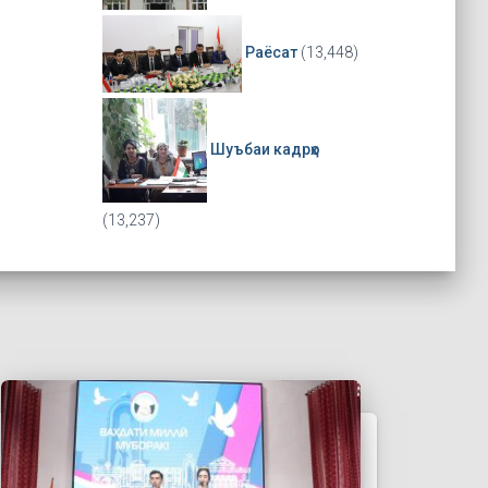
Раёсат
(13,448)
Шуъбаи кадрҳо
(13,237)