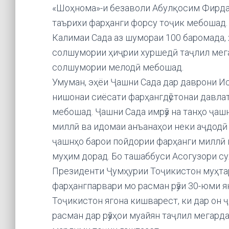
«Шоҳнома»-и безаволи Абулқосим Фирдав
таърихи фарҳанги форсу тоҷик мебошад.
Калимаи Сада аз шумораи 100 баромада, ҳ
солшумории ҳиҷрии хуршедӣ таҷлил мега
солшумории мелодӣ мебошад.
Умуман, эҳёи Ҷашни Сада дар даврони И
нишонаи сиёсати фарҳангдӯстонаи давлат
мебошад. Ҷашни Сада имрӯз на танҳо ҷаш
миллӣ ва идомаи анъанаҳои неки аҷдодӣ 
ҷашнҳо барои пойдории фарҳанги миллӣ 
муҳим дорад. Бо ташаббуси Асогузори с
Президенти Ҷумҳурии Тоҷикистон муҳта
фарҳангпарвари мо расман рӯзи 30-юми 
Тоҷикистон ягона кишварест, ки дар он 
расман дар рӯзҳои муайян таҷлил мегарда