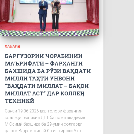
ХАБАРҲО
БАРГУЗОРИИ ЧОРАБИНИИ
МАЪРИФАТӢ – ФАРҲАНГӢ
БАХШИДА БА РӮЗИ ВАҲДАТИ
МИЛЛӢ ТАҲТИ УНВОНИ
“ВАҲДАТИ МИЛЛАТ – БАҚОИ
МИЛЛАТ АСТ” ДАР КОЛЛЕҶИ
ТЕХНИКӢ
Санаи 19.06.2026 дар толори фарҳангии
коллеҷи техникии ДТТ ба номи академик
М.Осимӣ бахшида ба 29-умин солгарди
ҷашни Ваҳдати миллӣ бо иштироки Ато