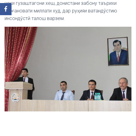
неки гузаштагони хеш, донистани забону таърихи
пурғановати миллати худ, дар руҳияи ватандӯстию
инсондӯстӣ талош варзем.