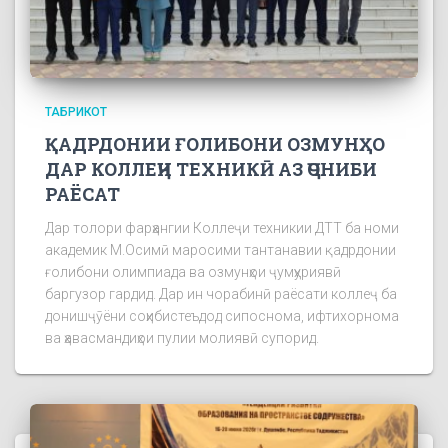
ТАБРИКОТ
ҚАДРДОНИИ ҒОЛИБОНИ ОЗМУНҲО
ДАР КОЛЛЕҶИ ТЕХНИКӢ АЗ ҶОНИБИ
РАЁСАТ
Дар толори фарҳангии Коллеҷи техникии ДТТ ба номи
академик М.Осимӣ маросими тантанавии қадрдонии
ғолибони олимпиада ва озмунҳои ҷумҳуриявӣ
баргузор гардид. Дар ин чорабинӣ раёсати коллеҷ ба
донишҷӯёни соҳибистеъдод сипоснома, ифтихорнома
ва ҳавасмандиҳои пулии молиявӣ супорид.