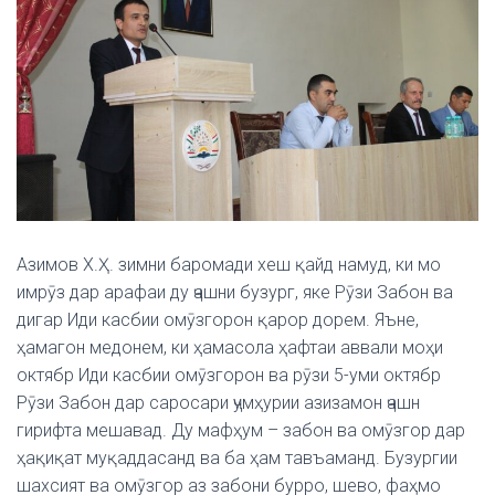
Азимов Х.Ҳ. зимни баромади хеш қайд намуд, ки мо
имрӯз дар арафаи ду ҷашни бузург, яке Рӯзи Забон ва
дигар Иди касбии омӯзгорон қарор дорем. Яъне,
ҳамагон медонем, ки ҳамасола ҳафтаи аввали моҳи
октябр Иди касбии омӯзгорон ва рӯзи 5-уми октябр
Рӯзи Забон дар саросари ҷумҳурии азизамон ҷашн
гирифта мешавад. Ду мафҳум – забон ва омӯзгор дар
ҳақиқат муқаддасанд ва ба ҳам тавъаманд. Бузургии
шахсият ва омӯзгор аз забони бурро, шево, фаҳмо