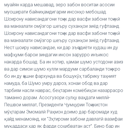
муайян карда мешавад, зеро забон воситаи асосии
муоширати байниҳамдигарии инсонҳо мебошад.
Шоирону нависандагони тоҷик дар васфи забони тоҷикӣ
ва манзалати омӯзгор шеъру суханҳои зиёд гуфтаанд.
Шоирону нависандагони тоҷик дар васфи забони тоҷикӣ
ва манзалати омӯзгор шеъру суханҳои зиёд гуфтаанд.
Нест шоиру нависандае, ки дар эъҷодиёти худаш ин ду
мафҳуми барои зиндагии инсон зарурро инъикос
накарда бошад. Ба ин хотир, ҳамаи шумо устодони азиз
ва дар симои шумо кулли мардуми сарбаланди тоҷикро
бо ин ду ҷашни фархунда ва бошукӯҳ табрику таҳният
намуда, ба Шумо умру дароз, хонаи обод ва дар
тарбияи насли наврас, беҳтарин комёбиҳои назаррасро
таманно дорам. Асосгузори сулҳу ваҳдати миллӣ-
Пешвои миллат, Президенти Ҷумҳурии Тоҷикистон
мӯҳтарам Эмомалӣ Раҳмон доимо дар баромади худ
қайд менамоянд, ки “Эҳтироми забони давлатӣ вазифаи
муқаддаси ҳар як фарди соҳибватан аст”. Бино бар ин