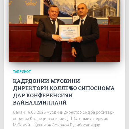
ТАБРИКОТ
ҚАДРДОНИИ МУОВИНИ
ДИРЕКТОРИ КОЛЛЕҶ БО СИПОСНОМА
ДАР КОНФЕРЕНСИЯИ
БАЙНАЛМИЛЛАЛӢ
Санаи 19.06.2026 муовини директор оид ба робитаҳои
хориҷии Коллеҷи техникии ДТТ ба номи академик
М.Осимӣ – Ҳакимов Зоирҷон Рузибоевич дар