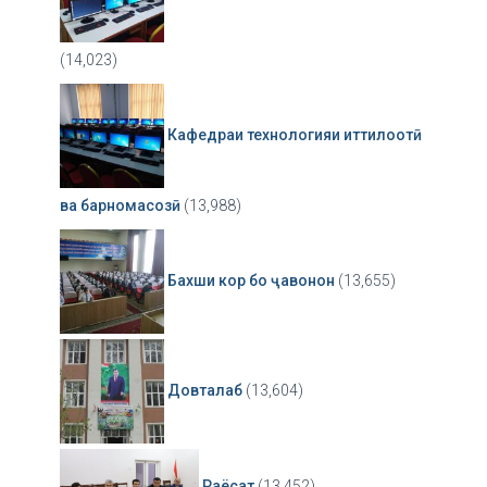
(14,023)
Кафедраи технологияи иттилоотӣ
ва барномасозӣ
(13,988)
Бахши кор бо ҷавонон
(13,655)
Довталаб
(13,604)
Раёсат
(13,452)