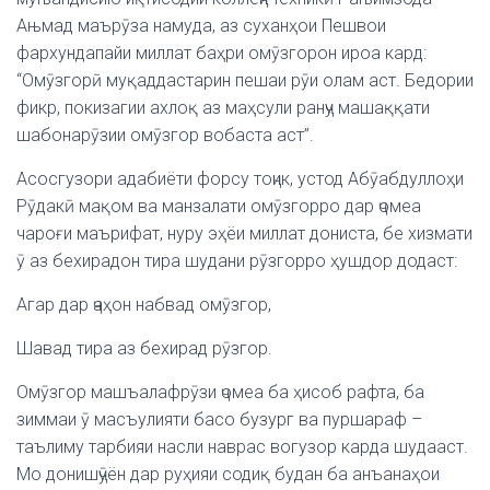
Ањмад маърӯза намуда, аз суханҳои Пешвои
фархундапайи миллат баҳри омӯзгорон ироа кард:
“Омӯзгорӣ муқаддастарин пешаи рӯи олам аст. Бедории
фикр, покизагии ахлоқ аз маҳсули ранҷу машаққати
шабонарӯзии омӯзгор вобаста аст”.
Асосгузори адабиёти форсу тоҷик, устод Абӯабдуллоҳи
Рӯдакӣ мақом ва манзалати омӯзгорро дар ҷомеа
чароғи маърифат, нуру эҳёи миллат дониста, бе хизмати
ӯ аз бехирадон тира шудани рӯзгорро ҳушдор додаст:
Агар дар ҷаҳон набвад омӯзгор,
Шавад тира аз бехирад рӯзгор.
Омӯзгор машъалафрӯзи ҷомеа ба ҳисоб рафта, ба
зиммаи ӯ масъулияти басо бузург ва пуршараф –
таълиму тарбияи насли наврас вогузор карда шудааст.
Мо донишҷӯён дар руҳияи содиқ будан ба анъанаҳои