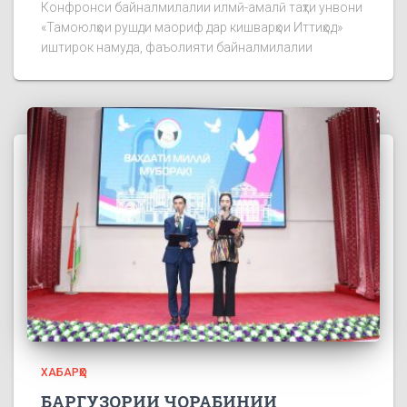
Конфронси байналмилалии илмӣ-амалӣ таҳти унвони
«Тамоюлҳои рушди маориф дар кишварҳои Иттиҳод»
иштирок намуда, фаъолияти байналмилалии
ХАБАРҲО
БАРГУЗОРИИ ЧОРАБИНИИ