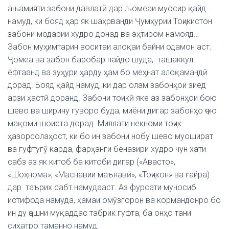
ањамияти забони давлатӣ дар љомеаи муосир қайд
намуд, ки бояд ҳар як шаҳрванди Ҷумҳурии Тоҷикистон
забони модарии худро донад ва эҳтиром намояд…
Забон муӽимтарин воситаи алоқаи байни одамон аст.
Ҷомеа ва забон баробар пайдо шуда, ташаккул
ёфтаанд ва зуӽури ӽарду ӽам бо меӽнат алоқамандӣ
дорад. Бояд қайд намуд, ки дар олам забонӽои зиёд
арзи ӽастӣ доранд. Забони тоҷикӣ яке аз забонӽои бою
шево ва ширину гуворо буда, миёни дигар забонӽо ҷою
мақоми шоиста дорад. Миллати некноми тоҷик
ӽазорсолаӽост, ки бо ин забони нобу шево муошират
ва гуфтугӯ карда, фарӽанги беназири худро чун хати
сабз аз як китоб ба китоби дигар («Авасто»,
«Шоҳнома», «Маснавии маънавӣ», «Тоҷикон» ва ғайра)
дар таърих сабт намудааст. Аз фурсати муносиб
истифода намуда, ҳамаи омӯзгорон ва кормандонро бо
ин ду ҷашни муқаддас табрик гуфта, ба онҳо тани
сиҳатро таманно намуд.