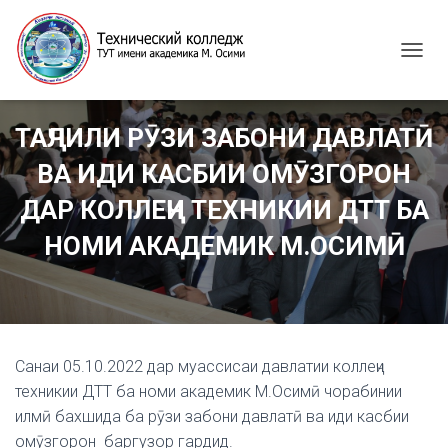
T
O
G
G
ТАҶЛИЛИ РӮЗИ ЗАБОНИ ДАВЛАТӢ
L
E
ВА ИДИ КАСБИИ ОМӮЗГОРОН
N
A
ДАР КОЛЛЕҶИ ТЕХНИКИИ ДТТ БА
V
I
НОМИ АКАДЕМИК М.ОСИМӢ
G
A
T
I
O
N
Санаи 05.10.2022 дар муассисаи давлатии коллеҷи
техникии ДТТ ба номи академик М.Осимӣ чорабинии
илмӣ бахшида ба рӯзи забони давлатӣ ва иди касбии
омӯзгорон баргузор гардид.