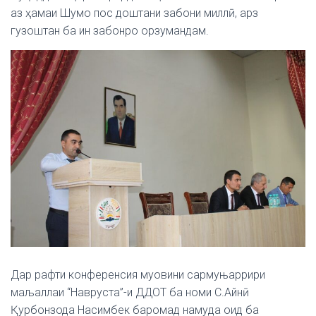
аз ҳамаи Шумо пос доштани забони миллӣ, арз
гузоштан ба ин забонро орзумандам.
Дар рафти конференсия муовини сармуњаррири
маљаллаи “Навруста”-и ДДОТ ба номи С.Айнӣ
Қурбонзода Насимбек баромад намуда оид ба