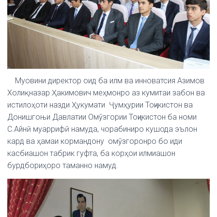
Муовини директор оид ба илм ва инноватсия Азимов
Холиқназар Ҳакимович меҳмонро аз кумитаи забон ва
истилоҳоти назди Ҳукумати Ҷумҳурии Тоҷикистон ва
Донишгоњи Давлатии Омӯзгории Тоҷикистон ба номи
С.Айнӣ муаррифӣ намуда, чорабиниро кушода эълон
кард ва ҳамаи кормандону омӯзгоронро бо иди
касбиашон табрик гуфта, ба корҳои илмиашон
бурдбориҳоро таманно намуд.