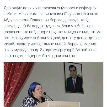
Дар рафти кори конференсия омӯзгорони кафедраи
забони тољикии коллељи техники Юсупова Нигина ва
Абдуназарова Гулљањон баромад намуда, қайд
намуданд. Қайд карда шуд, ки забони мо баёнгари
сарнавишт ва пойдевори ваҳдати ҷовидонаи миллатамон
аст. Мафҳумҳои забони модарӣ, давлату давлатдории
миллӣ, ваҳдату истиқлолияти миллӣ барои ҳамаи мо
азизу муқаддасанд. Эҳтирому арҷгузорӣ ба забон ин
пеш аз ҳама эҳтиром ба модари азиз аст.