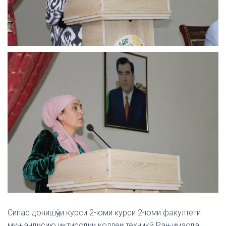
Сипас донишҷӯи курси 2-юми курси 2-юми факултети
муњандисию иқтисодии коллеҷи техникӣ Рањимзода