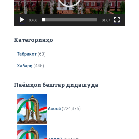
P
l
a
00:00
01:07
y
e
r
Категорияҳо
Табрикот
(60)
Хабарҳо
(445)
Паёмҳои бештар дидашуда
Асосӣ
(224,375)