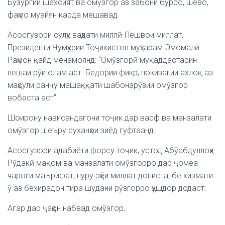
Бузургии шахсият ва омӯзгор аз забони бурро, шево,
фаҳмо муайян карда мешавад.
Асосгузори сулҳу ваҳдати миллӣ-Пешвои миллат,
Президенти Ҷумҳурии Тоҷикистон муҳтарам Эмомалӣ
Раҳмон қайд менамоянд: “Омӯзгорӣ муқаддастарин
пешаи рӯи олам аст. Бедории фикр, покизагии ахлоқ аз
маҳсули ранҷу машаққати шабонарӯзии омӯзгор
вобаста аст”.
Шоирону нависандагони тоҷик дар васф ва манзалати
омӯзгор шеъру суханҳои зиёд гуфтаанд.
Асосгузори адабиёти форсу тоҷик, устод Абӯабдуллоҳи
Рӯдакӣ мақом ва манзалати омӯзгорро дар ҷомеа
чароғи маърифат, нуру эҳёи миллат дониста, бе хизмати
ӯ аз бехирадон тира шудани рӯзгорро ҳушдор додаст:
Агар дар ҷаҳон набвад омӯзгор,