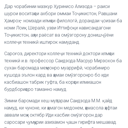
Дар чорабинии мазкур Ҳуринисо Ализода – раиси
шурои воситаҳои ахбори оммаи Тоҷикистон, Равшани
Ҳамроҳ – номзади илмҳои филологӣ, дорандаи ҷоизаи ба
номи Лоиқ Шералӣ, узви Иттифоқи нависандагони
Тоҷикистон, аҳли раёсат ва омӯзгорону донишҷӯёни
коллеҷи техникӣ иштирок намуданд.
Сароғоз, директори коллеҷи техникӣ доктори илмҳои
техникӣ и.в. профессор Саидзода Масрур Мирзохон ба
сухан баромада меҳмонро муаррифӣ, чорабиниро
кушода эълон кард ва ҳамаи омӯзгоронро бо иди
касбиашон табрик гуфта, ба корҳои илмиашон
бурдбориҳоро таманно намуд.
Зимни баромади хеш муҳтарам Саидзода М.М. қайд
намуд, ки чуноне, ки ҳамагон медонем, ҳамасола ҳафтаи
аввали моҳи октябр Иди касбии омӯзгорон дар
саросари ҷумҳурии азизамон ҷашн гирифта мешавад.