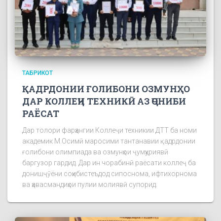
ТАБРИКОТ
ҚАДРДОНИИ ҒОЛИБОНИ ОЗМУНҲО
ДАР КОЛЛЕҶИ ТЕХНИКӢ АЗ ҶОНИБИ
РАЁСАТ
Дар толори фарҳангии Коллеҷи техникии ДТТ ба номи
академик М.Осимӣ маросими тантанавии қадрдонии
ғолибони олимпиада ва озмунҳои ҷумҳуриявӣ
баргузор гардид. Дар ин чорабинӣ раёсати коллеҷ ба
донишҷӯёни соҳибистеъдод сипоснома, ифтихорнома
ва ҳавасмандиҳои пулии молиявӣ супорид.