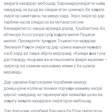
зиндагӣ назаррас мебошад. Баромадкунандагон қайд
намуданд, ки рушд ва ояндаи ягон ҷомеаро бе заҳмати
омӯзгор наметавон тасаввур кард. Зеро омӯзгор дар
тарбияи насли ояндасоз ва мутахассисони
баландихтисос нақши арзанда дорад. Хушбахтона, бо
ибтикори Асосгузори сулҳу ваҳдати миллӣ-Пешвои
миллат, Президенти Ҷумҳурии Тоҷикистон муҳтарам
Эмомалӣ Раҳмон омӯзгор дар ҷомеа мавқеи муҳимро
касб кард ва тавре иброз медоранд: «Калиди ҳама гуна
дастоварду пешравӣ ва истиқлолияти фикрӣ муаллим –
омӯзгор ва хазинаи маънавию илмии ӯ ба шумор
меравад».
Дар ҷараёни баргузориии чорабинии мазкур
донишҷӯёни коллеҷи техникӣ порчаҳои назмиву насрӣ
қироат намуданд, ки тараннумгари хизматҳои шоён ва
заҳмату меҳнати назарраси омӯзгорон мебошад.
Дар фарҷоми чорабинӣ бахшида ба Рӯзи омӯзгорон