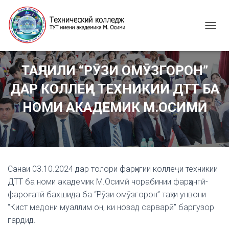
T
O
G
G
ТАҶЛИЛИ “РӮЗИ ОМӮЗГОРОН”
L
E
ДАР КОЛЛЕҶИ ТЕХНИКИИ ДТТ БА
N
A
НОМИ АКАДЕМИК М.ОСИМӢ
V
I
G
A
T
I
Санаи 03.10.2024 дар толори фарҳнгии коллеҷи техникии
O
N
ДТТ ба номи академик М.Осимӣ чорабинии фарҳангӣ-
фароғатӣ бахшида ба “Рӯзи омӯзгорон” таҳти унвони
“Кист медони муаллим он, ки нозад сарварӣ” баргузор
гардид.