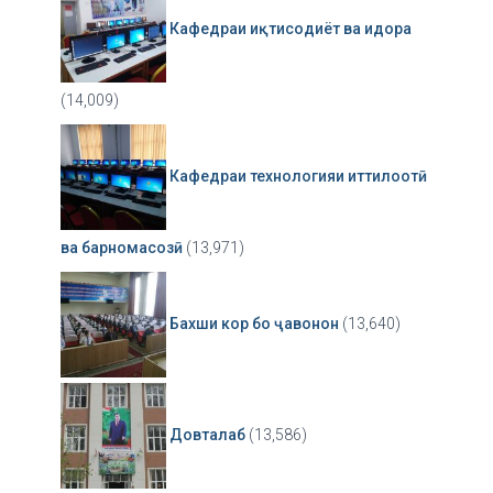
Кафедраи иқтисодиёт ва идора
(14,009)
Кафедраи технологияи иттилоотӣ
ва барномасозӣ
(13,971)
Бахши кор бо ҷавонон
(13,640)
Довталаб
(13,586)