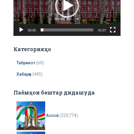
o
P
l
a
00:00
01:07
y
e
r
Категорияҳо
Табрикот
(60)
Хабарҳо
(445)
Паёмҳои бештар дидашуда
Асосӣ
(223,774)