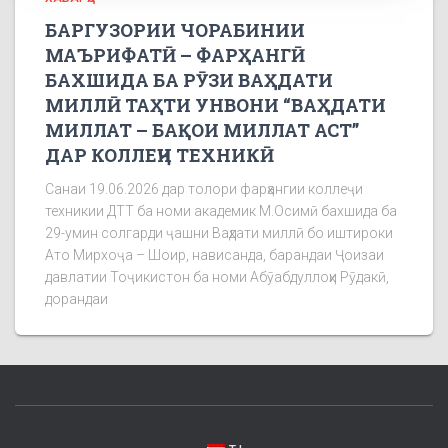
БАРГУЗОРИИ ЧОРАБИНИИ
МАЪРИФАТӢ – ФАРҲАНГӢ
БАХШИДА БА РӮЗИ ВАҲДАТИ
МИЛЛӢ ТАҲТИ УНВОНИ “ВАҲДАТИ
МИЛЛАТ – БАҚОИ МИЛЛАТ АСТ”
ДАР КОЛЛЕҶИ ТЕХНИКӢ
Санаи 19.06.2026 дар толори фарҳангии коллеҷи
техникии ДТТ ба номи академик М.Осимӣ бахшида ба
29-умин солгарди ҷашни Ваҳдати миллӣ бо иштироки
Ато Мирхоҷа – Шоир, нависанда, барандаи Ҷоизаи
давлатии Тоҷикистон ба номи Абӯабдуллоҳи Рӯдакӣ,
дорандаи