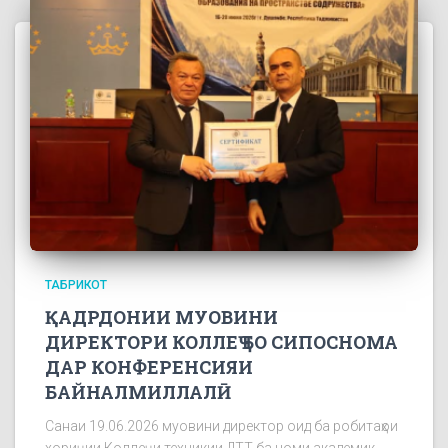
ТАБРИКОТ
ҚАДРДОНИИ МУОВИНИ
ДИРЕКТОРИ КОЛЛЕҶ БО СИПОСНОМА
ДАР КОНФЕРЕНСИЯИ
БАЙНАЛМИЛЛАЛӢ
Санаи 19.06.2026 муовини директор оид ба робитаҳои
хориҷии Коллеҷи техникии ДТТ ба номи академик