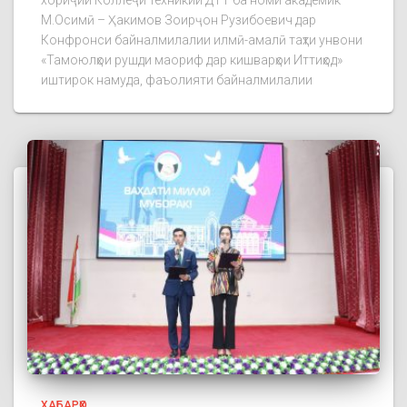
М.Осимӣ – Ҳакимов Зоирҷон Рузибоевич дар
Конфронси байналмилалии илмӣ-амалӣ таҳти унвони
«Тамоюлҳои рушди маориф дар кишварҳои Иттиҳод»
иштирок намуда, фаъолияти байналмилалии
ХАБАРҲО