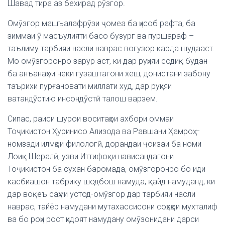
Шавад тира аз бехирад рӯзгор.
Омӯзгор машъалафрӯзи ҷомеа ба ҳисоб рафта, ба
зиммаи ӯ масъулияти басо бузург ва пуршараф –
таълиму тарбияи насли наврас вогузор карда шудааст.
Мо омӯзгоронро зарур аст, ки дар руҳияи содиқ будан
ба анъанаҳои неки гузаштагони хеш, донистани забону
таърихи пурғановати миллати худ, дар руҳияи
ватандӯстию инсондӯстӣ талош варзем.
Сипас, раиси шурои воситаҳои ахбори оммаи
Тоҷикистон Ҳуринисо Ализода ва Равшани Ҳамроҳ –
номзади илмҳои филологӣ, дорандаи ҷоизаи ба номи
Лоиқ Шералӣ, узви Иттифоқи нависандагони
Тоҷикистон ба сухан баромада, омӯзгоронро бо иди
касбиашон табрику шодбош намуда, қайд намуданд, ки
дар воқеъ саҳми устод-омӯзгор дар тарбияи насли
наврас, тайёр намудани мутахассисони соҳаҳои мухталиф
ва бо роҳи рост ҳидоят намудану омӯзонидани дарси