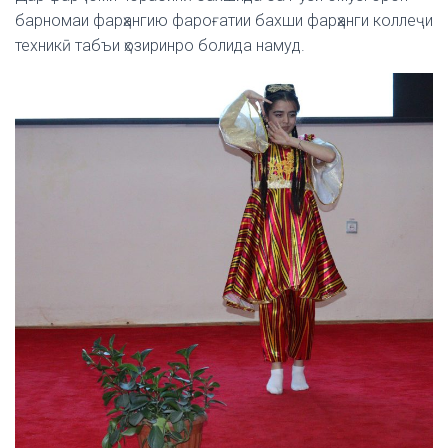
барномаи фарҳангию фароғатии бахши фарҳанги коллеҷи
техникӣ табъи ҳозиринро болида намуд.