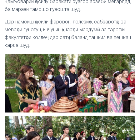
ҷамъоварии ҳосилу баракати рӯзгор арзёбӣ мегардад,
ба марази тамошо гузошта шуд.
Дар намоиш ҳосили фаровон, полезиҳо, сабзавотҳо ва
меваҳои гуногун, инчунин ҳунарҳои мардумӣ аз тарафи
факултетҳои коллеҷ дар сатҳи баланд ташкил ва пешкаш
карда шуд.