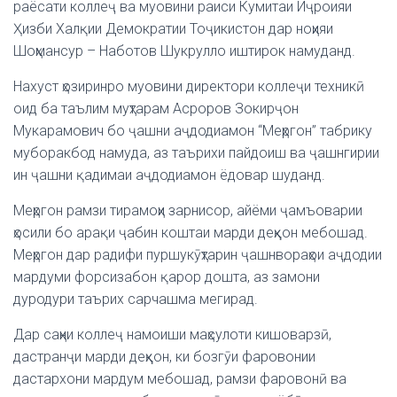
раёсати коллеҷ ва муовини раиси Кумитаи Иҷроияи
Ҳизби Халқии Демократии Тоҷикистон дар ноҳияи
Шоҳмансур – Наботов Шукрулло иштирок намуданд.
Нахуст ҳозиринро муовини директори коллеҷи техникӣ
оид ба таълим муҳтарам Асроров Зокирҷон
Мукарамович бо ҷашни аҷдодиамон “Меҳргон” табрику
муборакбод намуда, аз таърихи пайдоиш ва ҷашнгирии
ин ҷашни қадимаи аҷдодиамон ёдовар шуданд.
Меҳргон рамзи тирамоҳи зарнисор, айёми ҷамъоварии
ҳосили бо арақи ҷабин коштаи марди деҳқон мебошад.
Меҳргон дар радифи пуршукӯҳтарин ҷашнвораҳои аҷдодии
мардуми форсизабон қарор дошта, аз замони
дуродури таърих сарчашма мегирад.
Дар саҳни коллеҷ намоиши маҳсулоти кишоварзӣ,
дастранҷи марди деҳқон, ки бозгӯи фаровонии
дастархони мардум мебошад, рамзи фаровонӣ ва