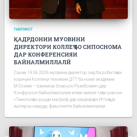
ТАБРИКОТ
ҚАДРДОНИИ МУОВИНИ
ДИРЕКТОРИ КОЛЛЕҶ БО СИПОСНОМА
ДАР КОНФЕРЕНСИЯИ
БАЙНАЛМИЛЛАЛӢ
Санаи 19.06.2026 муовини директор оид ба робитаҳои
хориҷии Коллеҷи техникии ДТТ ба номи академик
М.Осимӣ – Ҳакимов Зоирҷон Рузибоевич дар
Конфронси байналмилалии илмӣ-амалӣ таҳти унвони
«Тамоюлҳои рушди маориф дар кишварҳои Иттиҳод»
иштирок намуда, фаъолияти байналмилалии