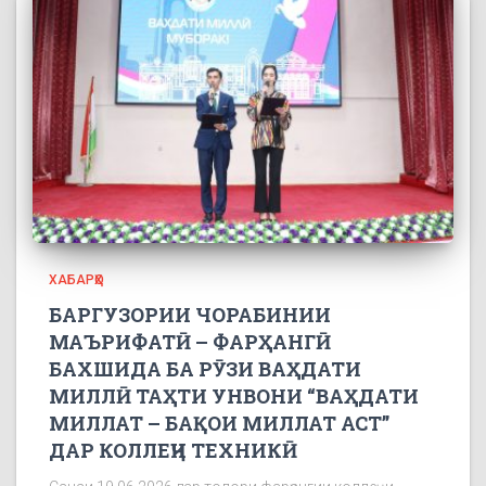
ХАБАРҲО
БАРГУЗОРИИ ЧОРАБИНИИ
МАЪРИФАТӢ – ФАРҲАНГӢ
БАХШИДА БА РӮЗИ ВАҲДАТИ
МИЛЛӢ ТАҲТИ УНВОНИ “ВАҲДАТИ
МИЛЛАТ – БАҚОИ МИЛЛАТ АСТ”
ДАР КОЛЛЕҶИ ТЕХНИКӢ