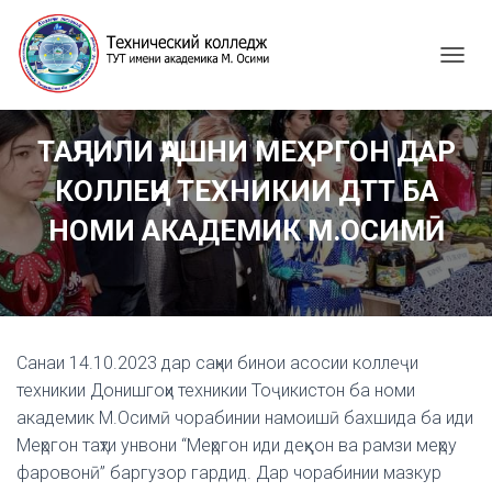
T
O
G
G
ТАҶЛИЛИ ҶАШНИ МЕҲРГОН ДАР
L
E
КОЛЛЕҶИ ТЕХНИКИИ ДТТ БА
N
A
НОМИ АКАДЕМИК М.ОСИМӢ
V
I
G
A
T
I
Санаи 14.10.2023 дар саҳни бинои асосии коллеҷи
O
N
техникии Донишгоҳи техникии Тоҷикистон ба номи
академик М.Осимӣ чорабинии намоишӣ бахшида ба иди
Меҳргон таҳти унвони “Меҳргон иди деҳқон ва рамзи меҳру
фаровонӣ” баргузор гардид. Дар чорабинии мазкур