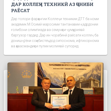
ДАР КОЛЛЕҶИ ТЕХНИКӢ АЗ ҶОНИБИ
РАЁСАТ
Дар толори фарҳангии Коллеҷи техникии ДТТ ба номи
академик М.Осимӣ маросими тантанавии қадрдонии
ғолибони олимпиада ва озмунҳои ҷумҳуриявӣ
баргузор гардид. Дар ин чорабинӣ раёсати коллеҷ ба
донишҷӯёни соҳибистеъдод сипоснома, ифтихорнома
ва ҳавасмандиҳои пулии молиявӣ супорид.