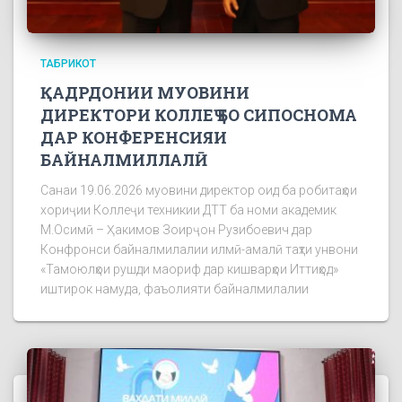
ТАБРИКОТ
ҚАДРДОНИИ МУОВИНИ
ДИРЕКТОРИ КОЛЛЕҶ БО СИПОСНОМА
ДАР КОНФЕРЕНСИЯИ
БАЙНАЛМИЛЛАЛӢ
Санаи 19.06.2026 муовини директор оид ба робитаҳои
хориҷии Коллеҷи техникии ДТТ ба номи академик
М.Осимӣ – Ҳакимов Зоирҷон Рузибоевич дар
Конфронси байналмилалии илмӣ-амалӣ таҳти унвони
«Тамоюлҳои рушди маориф дар кишварҳои Иттиҳод»
иштирок намуда, фаъолияти байналмилалии