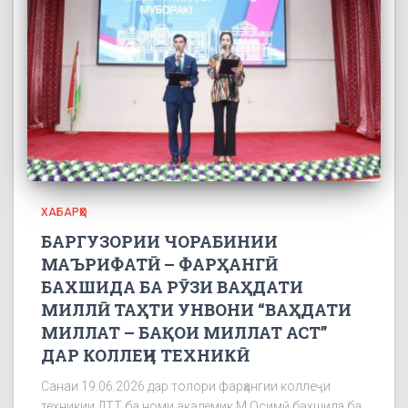
ХАБАРҲО
БАРГУЗОРИИ ЧОРАБИНИИ
МАЪРИФАТӢ – ФАРҲАНГӢ
БАХШИДА БА РӮЗИ ВАҲДАТИ
МИЛЛӢ ТАҲТИ УНВОНИ “ВАҲДАТИ
МИЛЛАТ – БАҚОИ МИЛЛАТ АСТ”
ДАР КОЛЛЕҶИ ТЕХНИКӢ
Санаи 19.06.2026 дар толори фарҳангии коллеҷи
техникии ДТТ ба номи академик М.Осимӣ бахшида ба