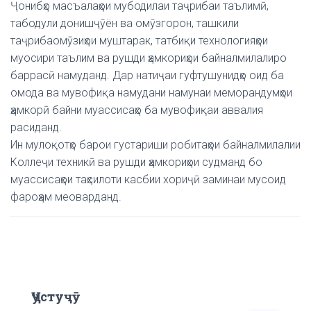
Ҷонибҳо масъалаҳои мубодилаи таҷрибаи таълимӣ,
табодули донишҷӯён ва омӯзгорон, ташкили
таҷрибаомӯзиҳои муштарак, татбиқи технологияҳои
муосири таълим ва рушди ҳамкориҳои байналмилалиро
баррасӣ намуданд. Дар натиҷаи гуфтушунидҳо оид ба
омода ва мувофиқа намудани намунаи меморандумҳои
ҳамкорӣ байни муассисаҳо ба мувофиқаи аввалия
расиданд.
Ин мулоқотҳо барои густариши робитаҳои байналмилалии
Коллеҷи техникӣ ва рушди ҳамкориҳои судманд бо
муассисаҳои таҳсилоти касбии хориҷӣ заминаи мусоид
фароҳам меоварданд.
Ҷустуҷӯ