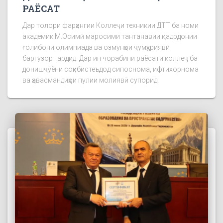
РАЁСАТ
Дар толори фарҳангии Коллеҷи техникии ДТТ ба номи
академик М.Осимӣ маросими тантанавии қадрдонии
ғолибони олимпиада ва озмунҳои ҷумҳуриявӣ
баргузор гардид. Дар ин чорабинӣ раёсати коллеҷ ба
донишҷӯёни соҳибистеъдод сипоснома, ифтихорнома
ва ҳавасмандиҳои пулии молиявӣ супорид.