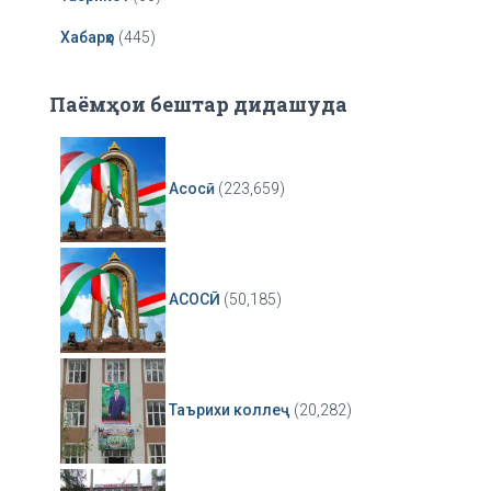
Хабарҳо
(445)
Паёмҳои бештар дидашуда
Асосӣ
(223,659)
АСОСӢ
(50,185)
Таърихи коллеҷ
(20,282)