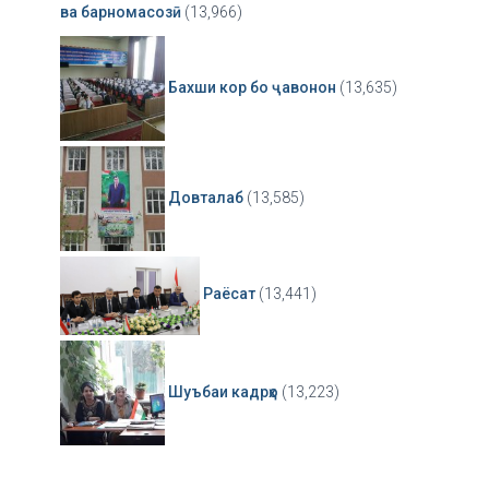
ва барномасозӣ
(13,966)
Бахши кор бо ҷавонон
(13,635)
Довталаб
(13,585)
Раёсат
(13,441)
Шуъбаи кадрҳо
(13,223)