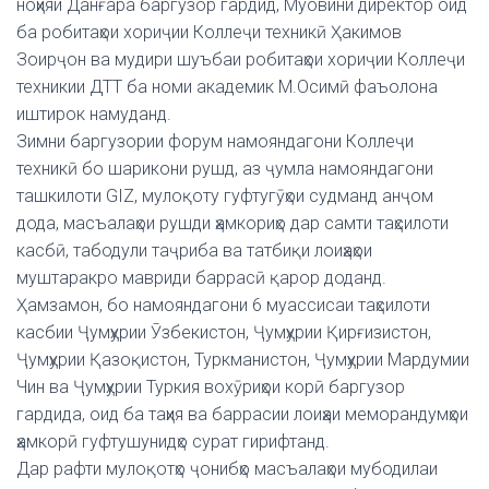
ноҳияи Данғара баргузор гардид, Муовини директор оид
ба робитаҳои хориҷии Коллеҷи техникӣ Ҳакимов
Зоирҷон ва мудири шуъбаи робитаҳои хориҷии Коллеҷи
техникии ДТТ ба номи академик М.Осимӣ фаъолона
иштирок намуданд.
Зимни баргузории форум намояндагони Коллеҷи
техникӣ бо шарикони рушд, аз ҷумла намояндагони
ташкилоти GIZ, мулоқоту гуфтугӯҳои судманд анҷом
дода, масъалаҳои рушди ҳамкориҳо дар самти таҳсилоти
касбӣ, табодули таҷриба ва татбиқи лоиҳаҳои
муштаракро мавриди баррасӣ қарор доданд.
Ҳамзамон, бо намояндагони 6 муассисаи таҳсилоти
касбии Ҷумҳурии Ӯзбекистон, Ҷумҳурии Қирғизистон,
Ҷумҳурии Қазоқистон, Туркманистон, Ҷумҳурии Мардумии
Чин ва Ҷумҳурии Туркия вохӯриҳои корӣ баргузор
гардида, оид ба таҳия ва баррасии лоиҳаи меморандумҳои
ҳамкорӣ гуфтушунидҳо сурат гирифтанд.
Дар рафти мулоқотҳо ҷонибҳо масъалаҳои мубодилаи