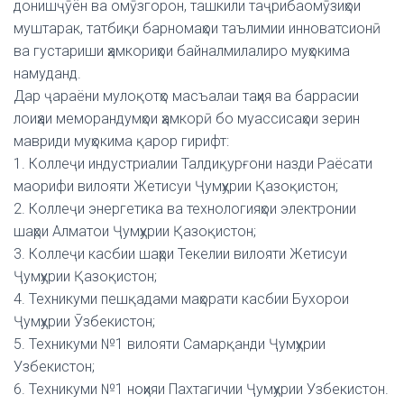
донишҷӯён ва омӯзгорон, ташкили таҷрибаомӯзиҳои
муштарак, татбиқи барномаҳои таълимии инноватсионӣ
ва густариши ҳамкориҳои байналмилалиро муҳокима
намуданд.
Дар ҷараёни мулоқотҳо масъалаи таҳия ва баррасии
лоиҳаи меморандумҳои ҳамкорӣ бо муассисаҳои зерин
мавриди муҳокима қарор гирифт:
1. Коллеҷи индустриалии Талдиқурғони назди Раёсати
маорифи вилояти Жетисуи Ҷумҳурии Қазоқистон;
2. Коллеҷи энергетика ва технологияҳои электронии
шаҳри Алматои Ҷумҳурии Қазоқистон;
3. Коллеҷи касбии шаҳри Текелии вилояти Жетисуи
Ҷумҳурии Қазоқистон;
4. Техникуми пешқадами маҳорати касбии Бухорои
Ҷумҳурии Ӯзбекистон;
5. Техникуми №1 вилояти Самарқанди Ҷумҳурии
Узбекистон;
6. Техникуми №1 ноҳияи Пахтагичии Ҷумҳурии Узбекистон.