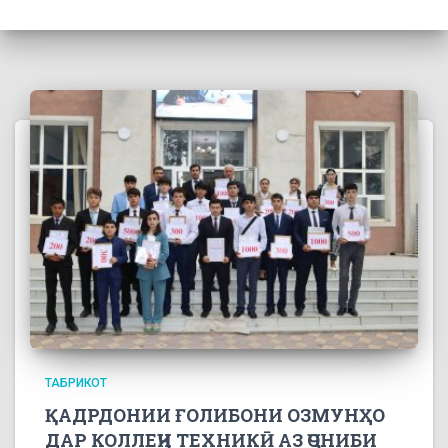
ТАБРИКОТ
ҚАДРДОНИИ ҒОЛИБОНИ ОЗМУНҲО
ДАР КОЛЛЕҶИ ТЕХНИКӢ АЗ ҶОНИБИ