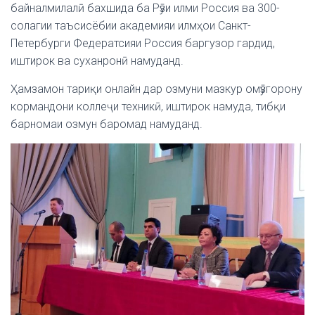
байналмилалӣ бахшида ба Рӯзи илми Россия ва 300-
солагии таъсисёбии академияи илмҳои Санкт-
Петербурги Федератсияи Россия баргузор гардид,
иштирок ва суханронӣ намуданд.
Ҳамзамон тариқи онлайн дар озмуни мазкур омӯзгорону
кормандони коллеҷи техникӣ, иштирок намуда, тибқи
барномаи озмун баромад намуданд.