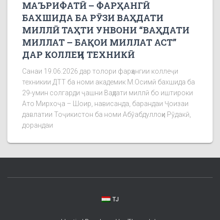
МАЪРИФАТӢ – ФАРҲАНГӢ
БАХШИДА БА РӮЗИ ВАҲДАТИ
МИЛЛӢ ТАҲТИ УНВОНИ “ВАҲДАТИ
МИЛЛАТ – БАҚОИ МИЛЛАТ АСТ”
ДАР КОЛЛЕҶИ ТЕХНИКӢ
Санаи 19.06.2026 дар толори фарҳангии коллеҷи
техникии ДТТ ба номи академик М.Осимӣ бахшида ба
29-умин солгарди ҷашни Ваҳдати миллӣ бо иштироки
Ато Мирхоҷа – Шоир, нависанда, барандаи Ҷоизаи
давлатии Тоҷикистон ба номи Абӯабдуллоҳи Рӯдакӣ,
дорандаи
TJ