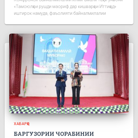
«Тамоюлҳои рушди маориф дар кишварҳои Иттиҳод»
иштирок намуда, фаъолияти байналмилалии
ХАБАРҲО
БАРГУЗОРИИ ЧОРАБИНИИ