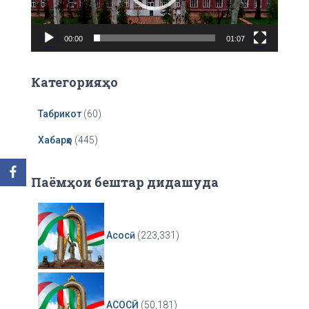
l
a
00:00
01:07
y
e
r
Категорияҳо
Табрикот
(60)
Хабарҳо
(445)
Паёмҳои бештар дидашуда
Асосӣ
(223,331)
АСОСӢ
(50,181)