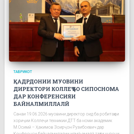
ТАБРИКОТ
ҚАДРДОНИИ МУОВИНИ
ДИРЕКТОРИ КОЛЛЕҶ БО СИПОСНОМА
ДАР КОНФЕРЕНСИЯИ
БАЙНАЛМИЛЛАЛӢ
Санаи 19.06.2026 муовини директор оид ба робитаҳои
хориҷии Коллеҷи техникии ДТТ ба номи академик
М.Осимӣ – Ҳакимов Зоирҷон Рузибоевич дар
Конфронси байналмилалии илмӣ-амалӣ таҳти унвони