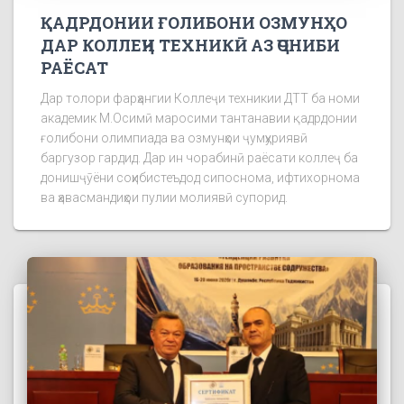
ҚАДРДОНИИ ҒОЛИБОНИ ОЗМУНҲО
ДАР КОЛЛЕҶИ ТЕХНИКӢ АЗ ҶОНИБИ
РАЁСАТ
Дар толори фарҳангии Коллеҷи техникии ДТТ ба номи
академик М.Осимӣ маросими тантанавии қадрдонии
ғолибони олимпиада ва озмунҳои ҷумҳуриявӣ
баргузор гардид. Дар ин чорабинӣ раёсати коллеҷ ба
донишҷӯёни соҳибистеъдод сипоснома, ифтихорнома
ва ҳавасмандиҳои пулии молиявӣ супорид.