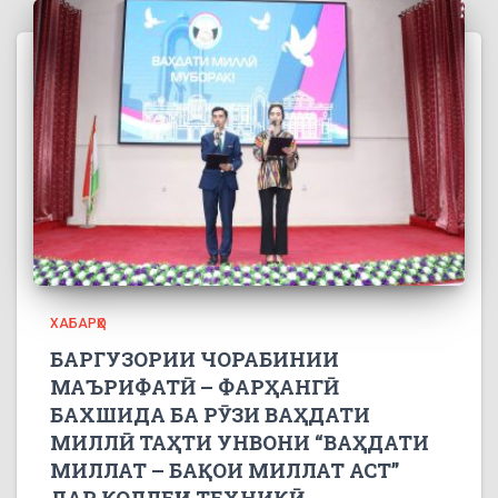
ХАБАРҲО
БАРГУЗОРИИ ЧОРАБИНИИ
МАЪРИФАТӢ – ФАРҲАНГӢ
БАХШИДА БА РӮЗИ ВАҲДАТИ
МИЛЛӢ ТАҲТИ УНВОНИ “ВАҲДАТИ
МИЛЛАТ – БАҚОИ МИЛЛАТ АСТ”