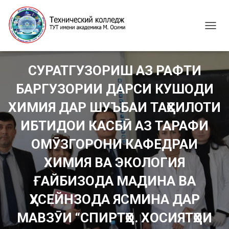
T
O
G
G
СУРАТГУЗОРИШ АЗ РАФТИ
L
E
БАРГУЗОРИИ ДАРСИ КУШОДИ
N
A
ХИМИЯ ДАР ШУЪБАИ ТАҲСИЛОТИ
V
I
ИБТИДОИ КАСБӢ АЗ ТАРАФИ
G
ОМӮЗГОРОНИ КАФЕДРАИ
A
T
ХИМИЯ ВА ЭКОЛОГИЯ
I
O
ҒАЙБИЗОДА МАДИНА ВА
N
ҲУСЕЙНЗОДА ЯСМИНА ДАР
МАВЗӮИ “СПИРТҲО. ХОСИЯТҲОИ