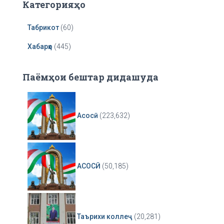
Категорияҳо
Табрикот
(60)
Хабарҳо
(445)
Паёмҳои бештар дидашуда
Асосӣ
(223,632)
АСОСӢ
(50,185)
Таърихи коллеҷ
(20,281)