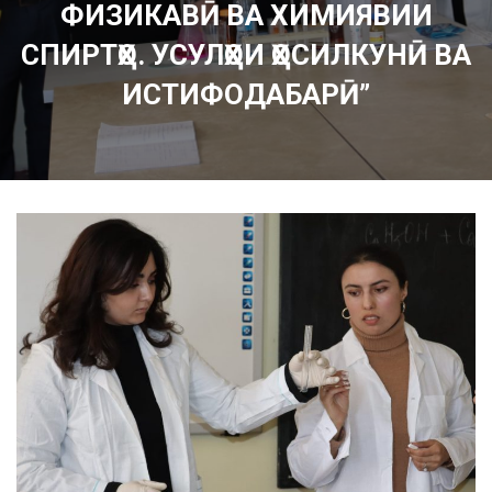
ФИЗИКАВӢ ВА ХИМИЯВИИ
СПИРТҲО. УСУЛҲОИ ҲОСИЛКУНӢ ВА
ИСТИФОДАБАРӢ”