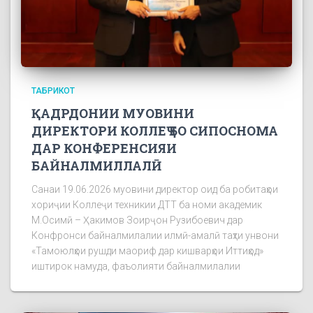
ТАБРИКОТ
ҚАДРДОНИИ МУОВИНИ
ДИРЕКТОРИ КОЛЛЕҶ БО СИПОСНОМА
ДАР КОНФЕРЕНСИЯИ
БАЙНАЛМИЛЛАЛӢ
Санаи 19.06.2026 муовини директор оид ба робитаҳои
хориҷии Коллеҷи техникии ДТТ ба номи академик
М.Осимӣ – Ҳакимов Зоирҷон Рузибоевич дар
Конфронси байналмилалии илмӣ-амалӣ таҳти унвони
«Тамоюлҳои рушди маориф дар кишварҳои Иттиҳод»
иштирок намуда, фаъолияти байналмилалии