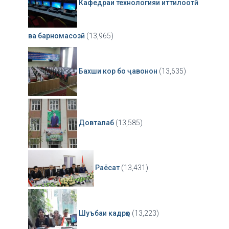
Кафедраи технологияи иттилоотӣ
ва барномасозӣ
(13,965)
Бахши кор бо ҷавонон
(13,635)
Довталаб
(13,585)
Раёсат
(13,431)
Шуъбаи кадрҳо
(13,223)