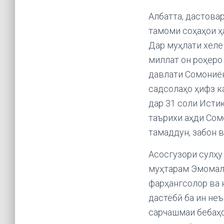
Албатта, дастова
тамоми соҳаҳои ҳ
Дар муҳлати хеле
миллат он роҳеро
давлати Сомониён
садсолаҳо ҳифз к
дар 31 соли Исти
таърихи аҳди Сом
тамаддун, забон 
Асосгузори сулҳу
муҳтарам Эмомал
фарҳангсолор ва 
дастёбӣ ба ин неъ
сарчашмаи бебаҳо