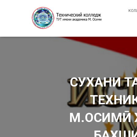
КОЛ
СУХАНИ Т
ТЕХНИ
М.ОСИМӢ 
БАХШИ