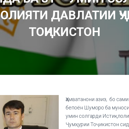
ОЛИЯТИ ДАВЛАТИИ Ҷ
ТОҶИКИСТОН
Ҳамватанони азиз, бо сам
бепоён Шуморо ба муноси
умин солгарди Истиқлоли
Ҷумҳурии Тоҷикистон сид