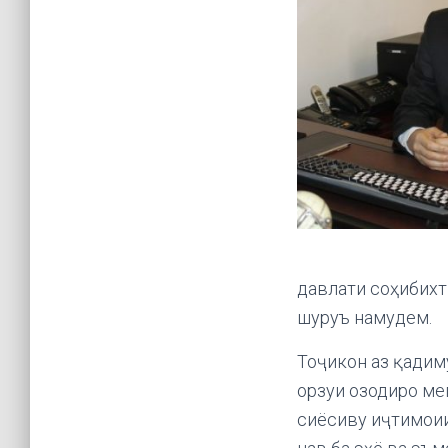
давлати соҳибихт
шуруъ намудем.
Тоҷикон аз қадим
орзуи озодиро ме
сиёсиву иҷтимоии