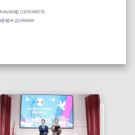
 кишвар саломатӣ,
сафари доимии