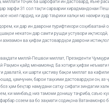
, миллати тоҷик ба шарофати ин дастовард, яъне рас
дар зарфи 31 сол таҳти сарварии хирадмандонаи Пеш
асе ноил гардид, ки дар таърихи халқи мо назири худ
орем, ки дар ин даврони пурифтихори соҳибватанӣ о
ақшаҳои некатон дар самти рушди устувори иқтисодӣ,
и азизамон ва ҳифзи дастовардҳои даврони истиқло
 ваҳдати миллӣ-Пешвои миллат, Президенти Ҷумҳур
 Раҳмон қайд менамоянд: Ба хотири ҳифзи неъмати 
и давлатӣ, ки шарти ҳастиву бақои миллат ва кафил
шад, ҳамчунин, барои таҳкими дастовардҳои он, аз ҷ
 боз ҳам беҳтар намудани сатҳу сифати зиндагии хал
ем, ки минбаъд низ тамоми донишу таҷриба, саъю ку
фарбар созем ва бо заҳмати содиқона Ватанамонро б