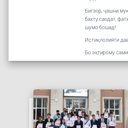
Бигзор, ҷашни му
бахту саодат, фа
шумо бошад!
Истиқлолияти дав
Бо эҳтирому сами