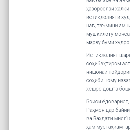
нав ба эҳё ва эъ
ҳазорсолаи халқи 
истиқлолияти худ
нав, таъмини амн
мушкилоту монеаҳо
марзу буми худро
Истиқлолият шара
соҳибэҳтиром аст
нишонаи пойдорив
соҳиби ному изза
хешро дошта бош
Боиси ёдоварист,
Раҳмон дар байни
ва Вахдати миллї
ҳам мустаҳкамтар