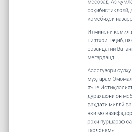
месозад. Аз ҷумла
соҳибистиқлолӣ, 
комёбиҳои назарр
Итминони комил д
ниятҳои наҷиб, н
созандагии Ватан
мегарданд.
Асосгузори сулҳу
муҳтарам Эмомалӣ
яъне Истиқлолият
дурахшони он мебо
ваҳдати миллӣ ва
яки мо вазифадор
роҳи пуршараф са
гардонем».