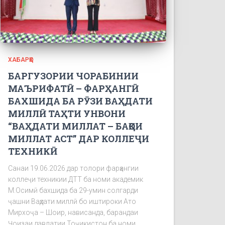
ХАБАРҲО
БАРГУЗОРИИ ЧОРАБИНИИ
МАЪРИФАТӢ – ФАРҲАНГӢ
БАХШИДА БА РӮЗИ ВАҲДАТИ
МИЛЛӢ ТАҲТИ УНВОНИ
“ВАҲДАТИ МИЛЛАТ – БАҚОИ
МИЛЛАТ АСТ” ДАР КОЛЛЕҶИ
ТЕХНИКӢ
Санаи 19.06.2026 дар толори фарҳангии
коллеҷи техникии ДТТ ба номи академик
М.Осимӣ бахшида ба 29-умин солгарди
ҷашни Ваҳдати миллӣ бо иштироки Ато
Мирхоҷа – Шоир, нависанда, барандаи
Ҷоизаи давлатии Тоҷикистон ба номи