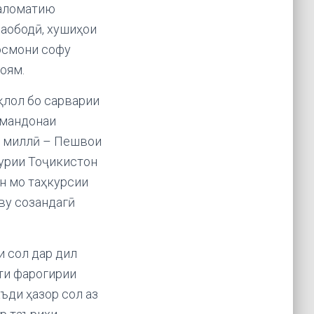
саломатию
наободӣ, хушиҳои
 осмони софу
оям.
қлол бо сарварии
дмандонаи
и миллӣ – Пешвои
урии Тоҷикистон
н мо таҳкурсии
ву созандагӣ
и сол дар дил
оти фарогирии
ъди ҳазор сол аз