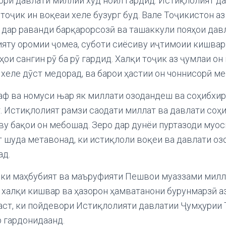
мори давлати миллии худ ноил гардид. Истиқлолият д
тоҷик ин воқеаи хеле бузург буд. Вале Тоҷикистон аз
 дар раванди барқарорсозӣ ва ташаккули пояҳои дав
ияту оромии ҷомеа, суботи сиёсиву иҷтимоии кишвар
и сангин рӯ ба рӯ гардид. Халқи тоҷик аз ҷумлаи он
 хеле дӯст медорад, ва барои ҳастии он чоннисорӣ ме
ф ва номуси њар як миллати озодандеш ва соҳибхи
. Истиқлолият рамзи саодати миллат ва давлати соҳ
у бақои он мебошад. Зеро дар дунёи пуртазоди муос
т шуда метавонад, ки истиқлоли воқеи ва давлати оз
ад.
 ки маҳбубият ва маъруфияти Пешвои муаззами милл
 халқи кишвар ва ҳазорон ҳамватанони бурунмарзӣ а
 аст, ки пойдевори Истиқлолияти давлатии Ҷумҳурии
 гардонидаанд.