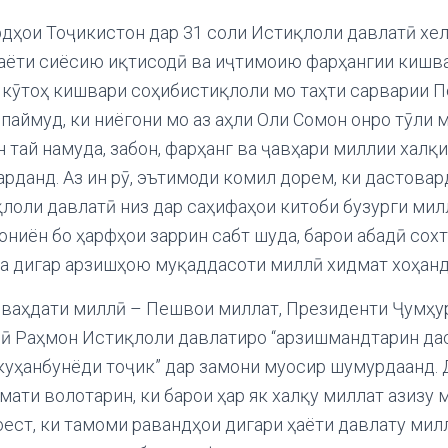
рдҳои Тоҷикистон дар 31 соли Истиқлоли давлатӣ хеле
аёти сиёсию иқтисодӣ ва иҷтимоию фарҳангии кишва
 кӯтоҳ кишвари соҳибистиқлоли мо таҳти сарварии 
 паймуд, ки ниёгони мо аз аҳли Оли Сомон онро тӯли
 тай намуда, забон, фарҳанг ва ҷавҳари миллии халқ
арданд. Аз ин рӯ, эътимоди комил дорем, ки дастова
қлоли давлатӣ низ дар саҳифаҳои китоби бузурги мил
ониён бо ҳарфҳои заррин сабт шуда, барои абадӣ сох
ва дигар арзишҳою муқаддасоти миллӣ хидмат хоҳанд
 ваҳдати миллӣ – Пешвои миллат, Президенти Ҷумҳу
ӣ Раҳмон Истиқлоли давлатиро “арзишмандтарин да
куҳанбунёди тоҷик” дар замони муосир шумурдаанд. Д
мати волотарин, ки барои ҳар як халқу миллат азизу м
ест, ки тамоми равандҳои дигари ҳаёти давлату мил