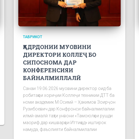
ТАБРИКОТ
ҚАДРДОНИИ МУОВИНИ
ДИРЕКТОРИ КОЛЛЕҶ БО
СИПОСНОМА ДАР
КОНФЕРЕНСИЯИ
БАЙНАЛМИЛЛАЛӢ
Санаи 19.06.2026 муовини директор оид ба
робитаҳои хориҷии Коллеҷи техникии ДТТ ба
номи академик М.Осимӣ – Ҳакимов Зоирҷон
Рузибоевич дар Конфронси байналмилалии
илмӣ-амалӣ таҳти унвони «Тамоюлҳои рушди
маориф дар кишварҳои Иттиҳод» иштирок
намуда, фаъолияти байналмилалии