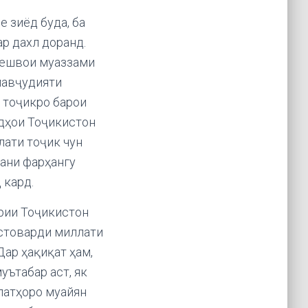
 зиёд буда, ба
р дахл доранд.
Пешвои муаззами
 мавҷудияти
и тоҷикро барои
рдҳои Тоҷикистон
лати тоҷик чун
тани фарҳангу
 кард.
рии Тоҷикистон
стоварди миллати
ар ҳақиқат ҳам,
уътабар аст, як
латҳоро муайян