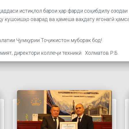
қаддаси истиқлол барои ҳар фарди соҳибдилу озодаи
тҳу кушоишҳо оварад ва ҳамеша ваҳдату ягонагӣ ҳам
латии Ҷумҳурии Тоҷикистон муборак бод!
мият, директори коллеҷи техникӣ Холматов Р.Б.