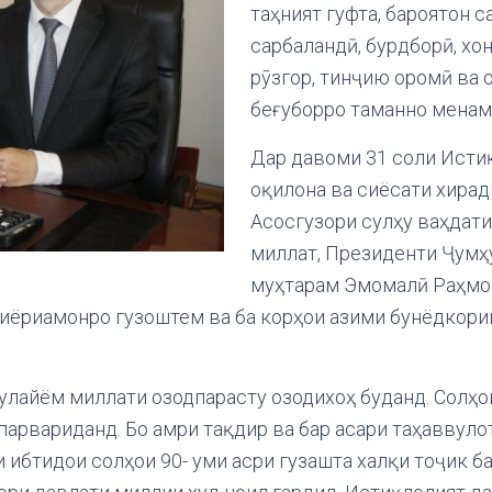
таҳният гуфта, бароятон 
сарбаландӣ, бурдборӣ, хо
рӯзгор, тинҷию оромӣ ва
беғуборро таманно менам
Дар давоми 31 соли Исти
оқилона ва сиёсати хира
Асосгузори сулҳу ваҳдат
миллат, Президенти Ҷумҳ
муҳтарам Эмомалӣ Раҳмо
иёриамонро гузоштем ва ба корҳои азими бунёдкори
улайём миллати озодпарасту озодихоҳ буданд. Солҳо
парвариданд. Бо амри тақдир ва бар асари таҳаввул
 ибтидои солҳои 90- уми асри гузашта халқи тоҷик ба