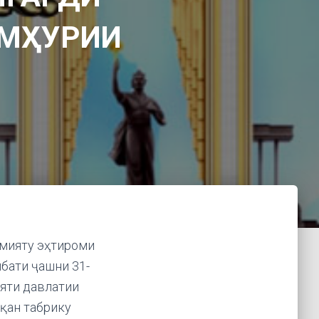
УМҲУРИИ
имияту эҳтироми
бати ҷашни 31-
яти давлатии
қан табрику