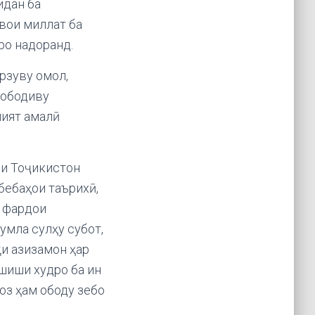
идан ба
вои миллат ба
ро надоранд.
рзуву омол,
 ободиву
лият амалӣ
ии Тоҷикистон
бебаҳои таърихӣ,
и фардои
умла сулҳу субот,
қи азизамон ҳар
шиши худро ба ин
оз ҳам ободу зебо