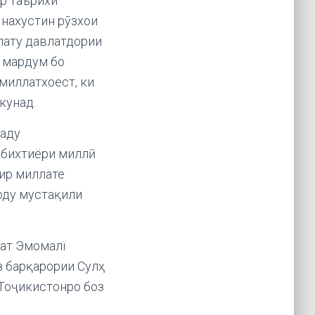
ар таърихи
 нахустин рӯзхои
лату давлатдории
 мардум бо
 миллатхоест, ки
кунад.
раду
ибихтиёри миллӣ
ир миллате
оду мустақили
ат Эмомалї
з барқарории Сулҳ
 Тоҷикистонро боз