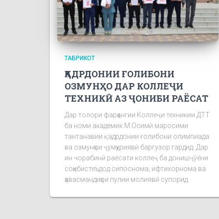
ТАБРИКОТ
ҚАДРДОНИИ ҒОЛИБОНИ
ОЗМУНҲО ДАР КОЛЛЕҶИ
ТЕХНИКӢ АЗ ҶОНИБИ РАЁСАТ
Дар толори фарҳангии Коллеҷи техникии ДТТ
ба номи академик М.Осимӣ маросими
тантанавии қадрдонии ғолибони олимпиада
ва озмунҳои ҷумҳуриявӣ баргузор гардид. Дар
ин чорабинӣ раёсати коллеҷ ба донишҷӯёни
соҳибистеъдод сипоснома, ифтихорнома ва
ҳавасмандиҳои пулии молиявӣ супорид.