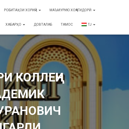
РОБИТАҲОИ ХОРИҶӢ
МАЪМУРИЮ ХОҶАГИДОРӢ
ХАБАРҲО
ДОВТАЛАБ
ТАМОС
TJ
И КОЛЛЕҶИ
АДЕМИК
БУРАНОВИЧ
ЛГАРДИ