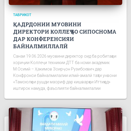
ТАБРИКОТ
ҚАДРДОНИИ МУОВИНИ
ДИРЕКТОРИ КОЛЛЕҶ БО СИПОСНОМА
ДАР КОНФЕРЕНСИЯИ
БАЙНАЛМИЛЛАЛӢ
Санаи 19.06.2026 муовини директор оид ба робитаҳои
хориҷии Коллеҷи техникии ДТТ ба номи академик
М.Осимӣ – Ҳакимов Зоирҷон Рузибоевич дар
Конфронси байналмилалии илмӣ-амалӣ таҳти унвони
«Тамоюлҳои рушди маориф дар кишварҳои Иттиҳод»
иштирок намуда, фаъолияти байналмилалии