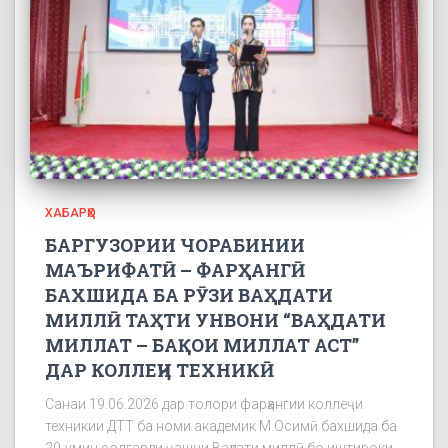
ХАБАРҲО
БАРГУЗОРИИ ЧОРАБИНИИ
МАЪРИФАТӢ – ФАРҲАНГӢ
БАХШИДА БА РӮЗИ ВАҲДАТИ
МИЛЛӢ ТАҲТИ УНВОНИ “ВАҲДАТИ
МИЛЛАТ – БАҚОИ МИЛЛАТ АСТ”
ДАР КОЛЛЕҶИ ТЕХНИКӢ
Санаи 19.06.2026 дар толори фарҳангии коллеҷи
техникии ДТТ ба номи академик М.Осимӣ бахшида ба