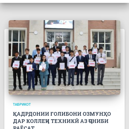
ТАБРИКОТ
ҚАДРДОНИИ ҒОЛИБОНИ ОЗМУНҲО
ДАР КОЛЛЕҶИ ТЕХНИКӢ АЗ ҶОНИБИ
РАЁСАТ