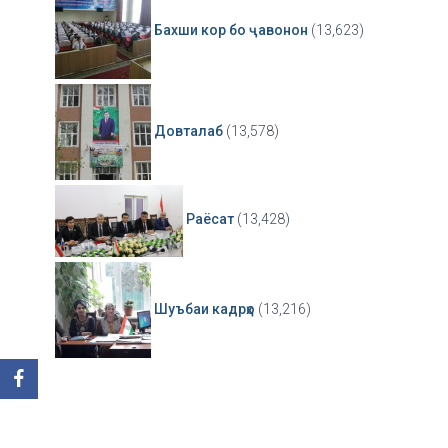
Бахши кор бо ҷавонон
(13,623)
Довталаб
(13,578)
Раёсат
(13,428)
Шуъбаи кадрҳо
(13,216)