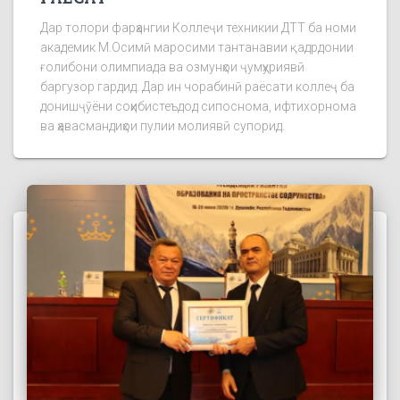
Дар толори фарҳангии Коллеҷи техникии ДТТ ба номи
академик М.Осимӣ маросими тантанавии қадрдонии
ғолибони олимпиада ва озмунҳои ҷумҳуриявӣ
баргузор гардид. Дар ин чорабинӣ раёсати коллеҷ ба
донишҷӯёни соҳибистеъдод сипоснома, ифтихорнома
ва ҳавасмандиҳои пулии молиявӣ супорид.