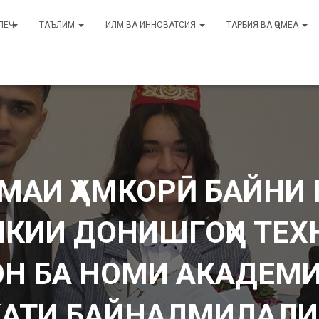
ЛЕҶ
ТАЪЛИМ
ИЛМ ВА ИННОВАТСИЯ
ТАРБИЯ ВА ҶОМЕА
АИ ҲАМКОРӢ БАЙНИ
ИКИИ ДОНИШГОҲИ ТЕХ
Н БА НОМИ АКАДЕМ
КАТИ БАЙНАЛМИЛАЛИ