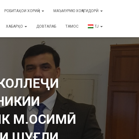
РОБИТАҲОИ ХОРИҶӢ
МАЪМУРИЮ ХОҶАГИДОРӢ
ХАБАРҲО
ДОВТАЛАБ
ТАМОС
TJ
 КОЛЛЕҶИ
НИКИИ
ИК М.ОСИМӢ
И ШУҒЛИ