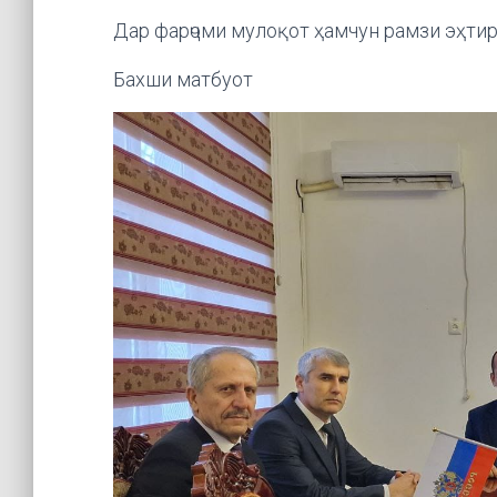
Дар фарҷоми мулоқот ҳамчун рамзи эҳти
Бахши матбуот