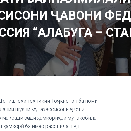
СИСОНИ ҶАВОНИ ФЕД
ССИЯ “АЛАБУГА – СТА
 Донишгоҳи техникии Тоҷикистон ба номи
алии шуғли мутахассисони ҷавони
о мақсади эҷоди ҳамкориҳои мутақобилан
 ҳамкорӣ ба имзо расонида шуд.