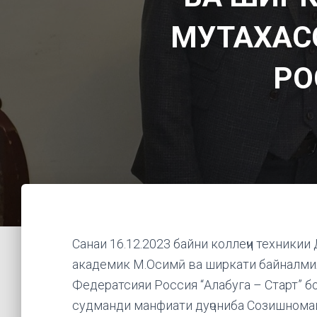
МУТАХАС
РО
Санаи 16.12.2023 байни коллеҷи техникии
академик М.Осимӣ ва ширкати байналмил
Федератсияи Россия “Алабуга – Старт” б
судманди манфиати дуҷониба Созишномаи