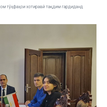
ром тӯҳфаҳои хотиравӣ тақдим гардиданд.