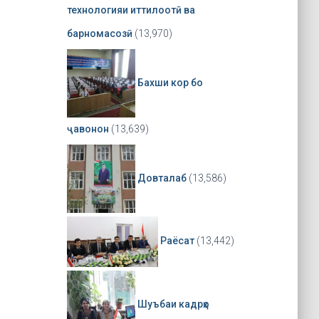
технологияи иттилоотӣ ва
барномасозӣ
(13,970)
Бахши кор бо
ҷавонон
(13,639)
Довталаб
(13,586)
Раёсат
(13,442)
Шуъбаи кадрҳо