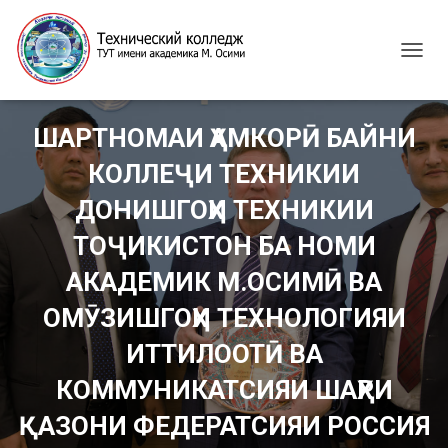
T
O
G
G
ШАРТНОМАИ ҲАМКОРӢ БАЙНИ
L
E
КОЛЛЕҶИ ТЕХНИКИИ
N
A
ДОНИШГОҲИ ТЕХНИКИИ
V
I
ТОҶИКИСТОН БА НОМИ
G
АКАДЕМИК М.ОСИМӢ ВА
A
T
ОМӮЗИШГОҲИ ТЕХНОЛОГИЯИ
I
O
ИТТИЛООТӢ ВА
N
КОММУНИКАТСИЯИ ШАҲРИ
ҚАЗОНИ ФЕДЕРАТСИЯИ РОССИЯ