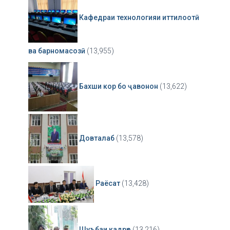
Кафедраи технологияи иттилоотӣ
ва барномасозӣ
(13,955)
Бахши кор бо ҷавонон
(13,622)
Довталаб
(13,578)
Раёсат
(13,428)
Шуъбаи кадрҳо
(13,216)