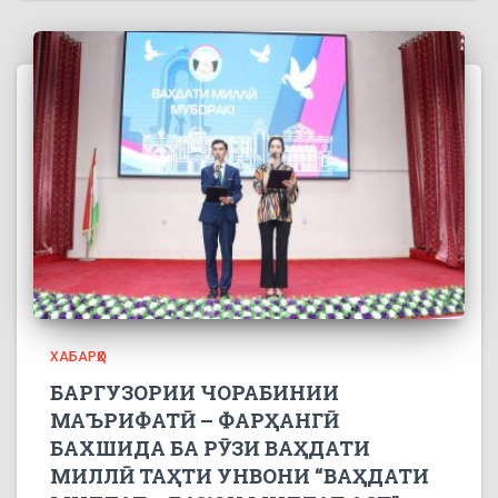
ХАБАРҲО
БАРГУЗОРИИ ЧОРАБИНИИ
МАЪРИФАТӢ – ФАРҲАНГӢ
БАХШИДА БА РӮЗИ ВАҲДАТИ
МИЛЛӢ ТАҲТИ УНВОНИ “ВАҲДАТИ