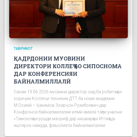
ТАБРИКОТ
ҚАДРДОНИИ МУОВИНИ
ДИРЕКТОРИ КОЛЛЕҶ БО СИПОСНОМА
ДАР КОНФЕРЕНСИЯИ
БАЙНАЛМИЛЛАЛӢ
Санаи 19.06.2026 муовини директор оид ба робитаҳои
хориҷии Коллеҷи техникии ДТТ ба номи академик
М.Осимӣ – Ҳакимов Зоирҷон Рузибоевич дар
Конфронси байналмилалии илмӣ-амалӣ таҳти унвони
«Тамоюлҳои рушди маориф дар кишварҳои Иттиҳод»
иштирок намуда, фаъолияти байналмилалии