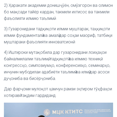
2) Ҳаракати академии донишҷӯён, омӯзгорон ва олимон
бо мақсади тайёр кардан, такмили ихтисос ва такмили
фаъолияти илмию таълимӣ.
3) Гузаронидани тадқиқоти илмии муштарак, таҳқиқоти
илмии фундаменталӣ ва амалӣ дар соҳаи маориф, татбиқи
муштараки фаъолияти инноватсионӣ.
4) Иштироки мутақобила дар гузаронидани лоиҳаҳои
байналмилалии таълимӣ, тадқиқотӣ ва илмию техникӣ,
конгрессҳо, симпозиумҳо, конференсияҳо, семинарҳо,
инчунин мубодилаи адабиёти таълимӣ ва илмӣ дар асоси
дуҷониба ва бисёрҷониба.
Дар фарҷоми мулоқот ҳамчун рамзи эҳтиром тӯҳфаҳои
хотиравӣ тақдим гардиданд.