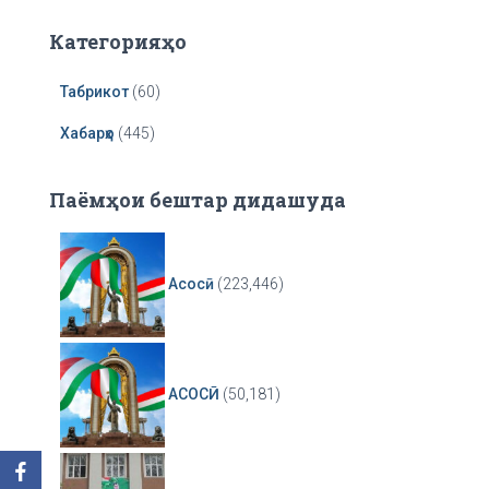
e
r
Категорияҳо
Табрикот
(60)
Хабарҳо
(445)
Паёмҳои бештар дидашуда
Асосӣ
(223,446)
АСОСӢ
(50,181)