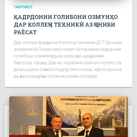
ТАБРИКОТ
ҚАДРДОНИИ ҒОЛИБОНИ ОЗМУНҲО
ДАР КОЛЛЕҶИ ТЕХНИКӢ АЗ ҶОНИБИ
РАЁСАТ
Дар толори фарҳангии Коллеҷи техникии ДТТ ба номи
академик М.Осимӣ маросими тантанавии қадрдонии
ғолибони олимпиада ва озмунҳои ҷумҳуриявӣ
баргузор гардид. Дар ин чорабинӣ раёсати коллеҷ ба
донишҷӯёни соҳибистеъдод сипоснома, ифтихорнома
ва ҳавасмандиҳои пулии молиявӣ супорид.