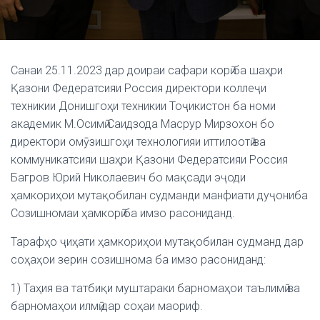
Санаи 25.11.2023 дар доираи сафари корӣ ба шаҳри
Қазони Федератсияи Россия директори коллеҷи
техникии Донишгоҳи техникии Тоҷикистон ба номи
академик М.Осимӣ Саидзода Масрур Мирзохон бо
директори омӯзишгоҳи технологияи иттилоотӣ ва
коммуникатсияи шаҳри Қазони Федератсияи Россия
Багров Юрий Николаевич бо мақсади эҷоди
ҳамкориҳои мутақобилан судманди манфиати дуҷониба
Созишномаи ҳамкорӣ ба имзо расониданд.
Тарафҳо ҷиҳати ҳамкориҳои мутақобилан судманд дар
соҳаҳои зерин созишнома ба имзо расониданд:
1) Таҳия ва татбиқи муштараки барномаҳои таълимӣ ва
барномаҳои илмӣ дар соҳаи маориф.