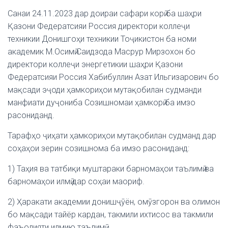
Санаи 24.11.2023 дар доираи сафари корӣ ба шаҳри
Қазони Федератсияи Россия директори коллеҷи
техникии Донишгоҳи техникии Тоҷикистон ба номи
академик М.Осимӣ Саидзода Масрур Мирзохон бо
директори коллеҷи энергетикии шаҳри Қазони
Федератсияи Россия Хабибуллин Азат Ильгизарович бо
мақсади эҷоди ҳамкориҳои мутақобилан судманди
манфиати дуҷониба Созишномаи ҳамкорӣ ба имзо
расониданд.
Тарафҳо ҷиҳати ҳамкориҳои мутақобилан судманд дар
соҳаҳои зерин созишнома ба имзо расониданд:
1) Таҳия ва татбиқи муштараки барномаҳои таълимӣ ва
барномаҳои илмӣ дар соҳаи маориф.
2) Ҳаракати академии донишҷӯён, омӯзгорон ва олимон
бо мақсади тайёр кардан, такмили ихтисос ва такмили
фаъолияти илмию таълимӣ.