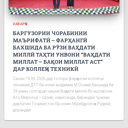
ХАБАРҲО
БАРГУЗОРИИ ЧОРАБИНИИ
МАЪРИФАТӢ – ФАРҲАНГӢ
БАХШИДА БА РӮЗИ ВАҲДАТИ
МИЛЛӢ ТАҲТИ УНВОНИ “ВАҲДАТИ
МИЛЛАТ – БАҚОИ МИЛЛАТ АСТ”
ДАР КОЛЛЕҶИ ТЕХНИКӢ
Санаи 19.06.2026 дар толори фарҳангии коллеҷи
техникии ДТТ ба номи академик М.Осимӣ бахшида ба
29-умин солгарди ҷашни Ваҳдати миллӣ бо иштироки
Ато Мирхоҷа – Шоир, нависанда, барандаи Ҷоизаи
давлатии Тоҷикистон ба номи Абӯабдуллоҳи Рӯдакӣ,
дорандаи