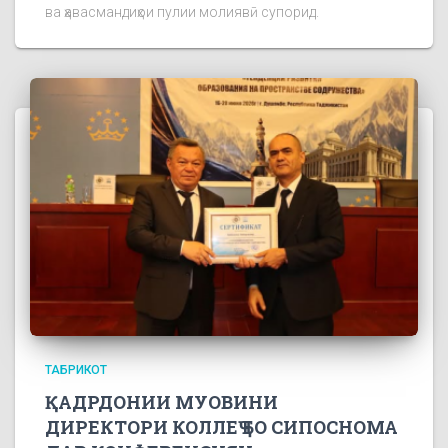
ва ҳавасмандиҳои пулии молиявӣ супорид.
ТАБРИКОТ
ҚАДРДОНИИ МУОВИНИ
ДИРЕКТОРИ КОЛЛЕҶ БО СИПОСНОМА