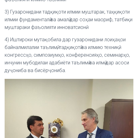
3) Гузаронидани тадқиқоти илмии муштарак, таҳқиқоти
илмии фундаменталӣ ва амалӣ дар соҳаи маориф, татбиқи
муштараки фаъолияти инноватсионӣ.
4) Иштироки мутақобила дар гузаронидани лоиҳаҳои
байналмилалии таълимӣ, тадқиқотӣ ва илмию техникӣ,
конгрессҳо, симпозиумҳо, конференсияҳо, семинарҳо,
инчунин мубодилаи адабиёти таълимӣ ва илмӣ дар асоси
дуҷониба ва бисёрҷониба.