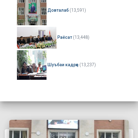
Довталаб
(13,591)
Раёсат
(13,448)
Шуъбаи кадрҳо
(13,237)