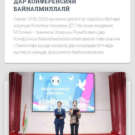
ДАР КОНФЕРЕНСИЯИ
БАЙНАЛМИЛЛАЛӢ
Санаи 19.06.2026 муовини директор оид ба робитаҳои
хориҷии Коллеҷи техникии ДТТ ба номи академик
М.Осимӣ – Ҳакимов Зоирҷон Рузибоевич дар
Конфронси байналмилалии илмӣ-амалӣ таҳти унвони
«Тамоюлҳои рушди маориф дар кишварҳои Иттиҳод»
иштирок намуда, фаъолияти байналмилалии