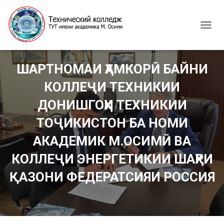
T
O
G
G
ШАРТНОМАИ ҲАМКОРӢ БАЙНИ
L
E
КОЛЛЕҶИ ТЕХНИКИИ
N
A
ДОНИШГОҲИ ТЕХНИКИИ
V
I
ТОҶИКИСТОН БА НОМИ
G
АКАДЕМИК М.ОСИМӢ ВА
A
T
КОЛЛЕҶИ ЭНЕРГЕТИКИИ ШАҲРИ
I
O
ҚАЗОНИ ФЕДЕРАТСИЯИ РОССИЯ
N