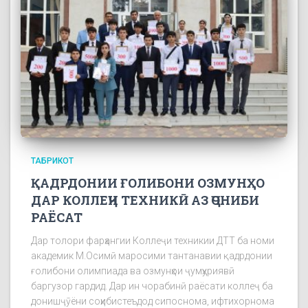
ТАБРИКОТ
ҚАДРДОНИИ ҒОЛИБОНИ ОЗМУНҲО
ДАР КОЛЛЕҶИ ТЕХНИКӢ АЗ ҶОНИБИ
РАЁСАТ
Дар толори фарҳангии Коллеҷи техникии ДТТ ба номи
академик М.Осимӣ маросими тантанавии қадрдонии
ғолибони олимпиада ва озмунҳои ҷумҳуриявӣ
баргузор гардид. Дар ин чорабинӣ раёсати коллеҷ ба
донишҷӯёни соҳибистеъдод сипоснома, ифтихорнома