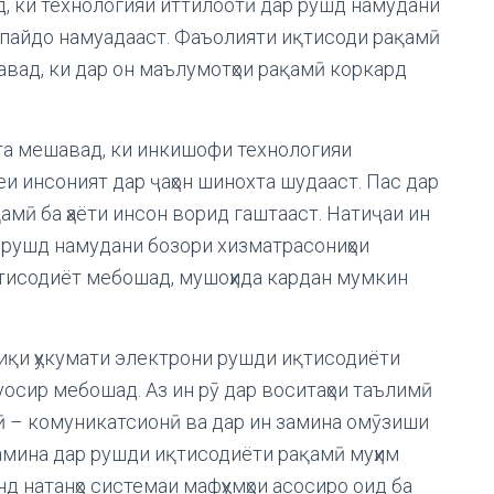
д, ки технологияи иттилоотӣ дар рушд намудани
н пайдо намуадааст. Фаъолияти иқтисоди рақамӣ
равад, ки дар он маълумотҳои рақамӣ коркард
ста мешавад, ки инкишофи технологияи
и инсоният дар ҷаҳон шинохта шудааст. Пас дар
амӣ ба ҳаёти инсон ворид гаштааст. Натиҷаи ин
 рушд намудани бозори хизматрасониҳои
иқтисодиёт мебошад, мушоҳида кардан мумкин
иқи ҳукумати электрони рушди иқтисодиёти
уосир мебошад. Аз ин рӯ дар воситаҳои таълимӣ
ӣ – комуникатсионӣ ва дар ин замина омӯзиши
амина дар рушди иқтисодиёти рақамӣ муҳим
д натанҳо системаи мафҳумҳои асосиро оид ба