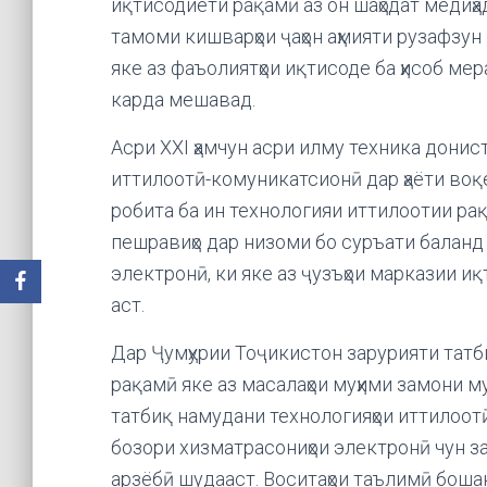
иқтисодиёти рақамӣ аз он шаҳодат медиҳа
тамоми кишварҳои ҷаҳон аҳмияти рузафзу
яке аз фаъолиятҳои иқтисоде ба ҳисоб ме
карда мешавад.
Асри XXI ҳамчун асри илму техника дони
иттилоотӣ-комуникатсионӣ дар ҳаёти воқе
робита ба ин технологияи иттилоотии рақ
пешравиҳо дар низоми бо суръати баланд
электронӣ, ки яке аз ҷузъҳои марказии 
аст.
Дар Ҷумҳурии Тоҷикистон зарурияти татб
рақамӣ яке аз масалаҳои муҳими замони м
татбиқ намудани технологияҳои иттилоот
бозори хизматрасониҳои электронӣ чун з
арзёбӣ шудааст. Воситаҳои таълимӣ бошан