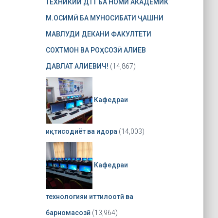
ТЕХНИКИИ ДТТ БА НОМИ АКАДЕМИК
М.ОСИМӢ БА МУНОСИБАТИ ҶАШНИ
МАВЛУДИ ДЕКАНИ ФАКУЛТЕТИ
СОХТМОН ВА РОҲСОЗӢ АЛИЕВ
ДАВЛАТ АЛИЕВИЧ!
(14,867)
Кафедраи
иқтисодиёт ва идора
(14,003)
Кафедраи
технологияи иттилоотӣ ва
барномасозӣ
(13,964)