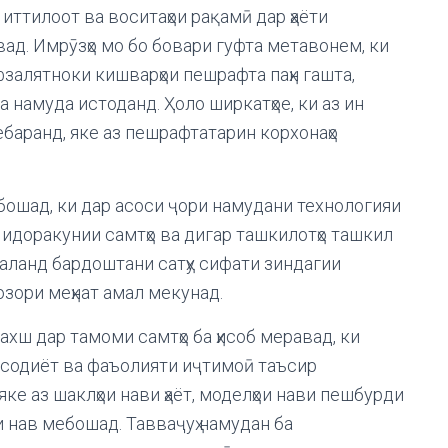
иттилоот ва воситаҳои рақамӣ дар ҳаёти
д. Имрӯзҳо мо бо бовари гуфта метавонем, ки
фзалятноки кишварҳои пешрафта паҳн гашта,
 намуда истоданд. Ҳоло ширкатҳое, ки аз ин
баранд, яке аз пешрафтатарин корхонаҳо
ебошад, ки дар асоси ҷори намудани технологияи
 идоракунии самтҳо ва дигар ташкилотҳо ташкил
баланд бардоштани сатҳу сифати зиндагии
озори меҳнат амал мекунад.
ахш дар тамоми самтҳо ба ҳисоб меравад, ки
тисодиёт ва фаъолияти иҷтимоӣ таъсир
ке аз шаклҳои нави ҳаёт, моделҳои нави пешбурди
и нав мебошад. Тавваҷуҳ намудан ба