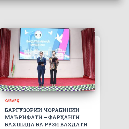
ХАБАРҲО
БАРГУЗОРИИ ЧОРАБИНИИ
МАЪРИФАТӢ – ФАРҲАНГӢ
БАХШИДА БА РӮЗИ ВАҲДАТИ