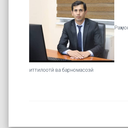
Раҳмо
иттилоотӣ ва барномасозӣ