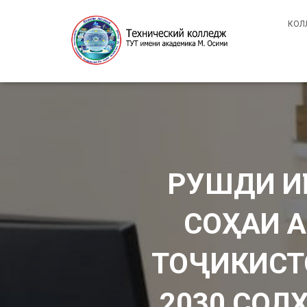
КОЛ
РУШДИ ИҚ
СОҲАИ 
ТОҶИКИСТО
2030 СОЛ