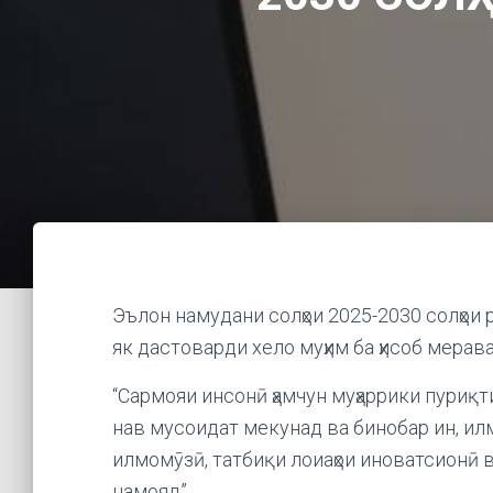
Эълон намудани солҳои 2025-2030 солҳои
як дастоварди хело муҳим ба ҳисоб мерава
“Сармояи инсонӣ ҳамчун муҳаррики пуриқ
нав мусоидат мекунад ва бинобар ин, ил
илмомӯзӣ, татбиқи лоиаҳои иноватсионӣ 
намояд”