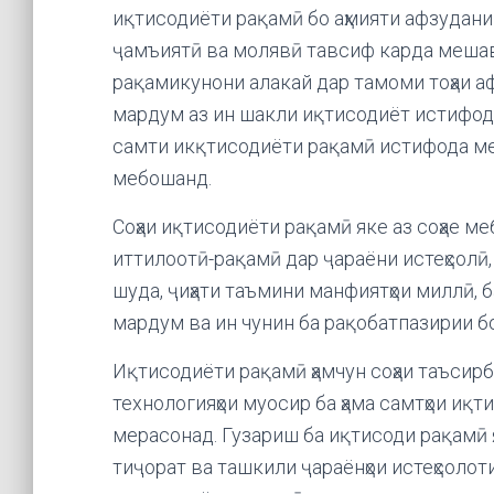
иқтисодиёти рақамӣ бо аҳмияти афзудани 
ҷамъиятӣ ва молявӣ тавсиф карда мешава
рақамикунони алакай дар тамоми тоҳаи а
мардум аз ин шакли иқтисодиёт истифода
самти икқтисодиёти рақамӣ истифода ме
мебошанд.
Соҳаи иқтисодиёти рақамӣ яке аз соҳае м
иттилоотӣ-рақамӣ дар ҷараёни истеҳсолӣ,
шуда, ҷиҳати таъмини манфиятҳои миллӣ, 
мардум ва ин чунин ба рақобатпазирии б
Иқтисодиёти рақамӣ ҳамчун соҳаи таъсирб
технологияҳои муосир ба ҳама самтҳои иқ
мерасонад. Гузариш ба иқтисоди рақамӣ я
тиҷорат ва ташкили ҷараёнҳои истеҳсолот