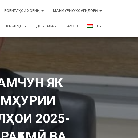
РОБИТАҲОИ ХОРИҶӢ
МАЪМУРИЮ ХОҶАГИДОРӢ
ХАБАРҲО
ДОВТАЛАБ
ТАМОС
TJ
ҲАМЧУН ЯК
УМҲУРИИ
ЛҲОИ 2025-
РАҚАМӢ ВА