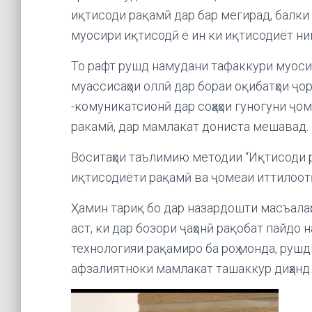
иқтисоди рақамӣ дар бар мегирад, балки
муосири иқтисодӣ ё ин ки иқтисодиёт ни
То рафт рушд намудани тафаккури муоси
муассисаҳои оллӣ дар бораи оқибатҳои ҷо
-комуникатсионӣ дар соҳаҳои гуногуни ҷо
ракамӣ, дар мамлакат дониста мешавад.
Воситаҳои таълимию методии “Иқтисоди
иқтисодиёти рақамӣ ва ҷомеаи иттилоот
Ҳамин тариқ бо дар назардошти масъалаҳ
аст, ки дар бозори ҷаҳонӣ рақобат пайдо
технологияи рақамиро ба роҳ монда, рушд
афзалиятноки мамлакат ташаккур диҳанд.