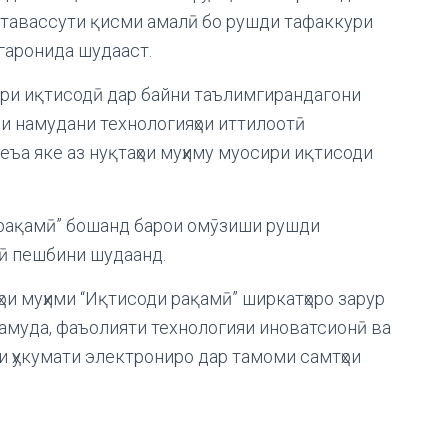
 тавассути қисми амалӣ бо рушди тафаккури
гаронида шудааст.
ри иқтисодӣ дар байни таълимгирандагони
ри намудани технологияҳои иттилоотӣ
меъа яке аз нуқтаҳои муҳиму муосири иқтисоди
 рақамӣ” бошанд барои омӯзиши рушди
ӣ пешбини шудаанд.
ои муҳими “Иқтисоди рақамӣ” ширкатҳоро зарур
 намуда, фаъолияти технологияи иноватсионӣ ва
и ҳукумати электрониро дар тамоми самтҳои