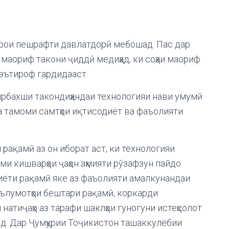
арои пешрафти давлатдорӣ мебошад. Пас дар
 маориф такони ҷиддӣ медиҳад, ки соҳаи маориф
 эътироф гардидааст.
ирбахши такондиҳандаи технологияи нави умумӣ
ба тамоми самтҳои иқтисодиёт ва фаъолияти
рақамӣ аз он иборат аст, ки технологияи
и кишварҳои ҷаҳон аҳмияти рӯзафзун пайдо
иёти рақамӣ яке аз фаъолияти амалкунандаи
аълумотҳои бештари рақамӣ, коркарди
натиҷаҳо аз тарафи шаклҳои гуногуни истеҳсолот
нд. Дар Ҷумҳурии Тоҷикистон ташаккулёбии