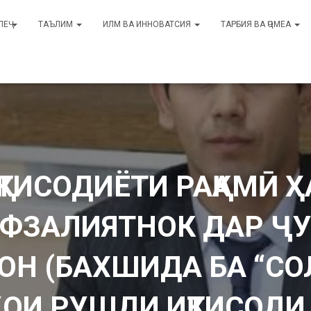
ЛЕҶ
ТАЪЛИМ
ИЛМ ВА ИННОВАТСИЯ
ТАРБИЯ ВА ҶОМЕА
ТИСОДИЁТИ РАҚАМӢ 
АФЗАЛИЯТНОК ДАР Ҷ
Н (БАХШИДА БА “СО
ҲОИ РУШДИ ИҚТИСОДИ 