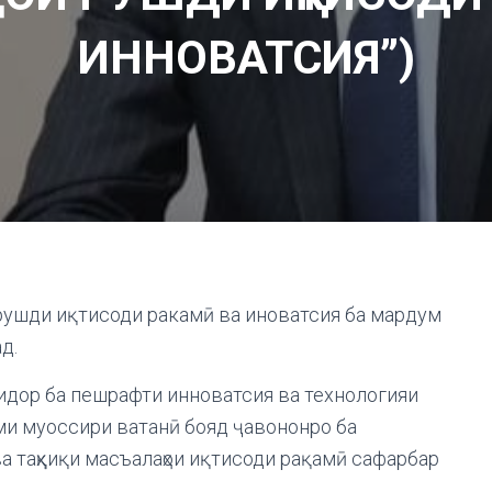
ИННОВАТСИЯ”)
 рушди иқтисоди ракамӣ ва иноватсия ба мардум
д.
тидор ба пешрафти инноватсия ва технологияи
ми муоссири ватанӣ бояд ҷавононро ба
ва таҳқиқи масъалаҳои иқтисоди рақамӣ сафарбар