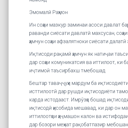
Эмомалӣ Раҳмон
Ин соҳаи мазкур заминаи асоси давлат б
раванди сиёсати давлатӣ махсусан, соҳаи
ҳамчун соҳаи афзалятноки сиёсати далатӣ
Иқтисоди рақамӣ ҳамчун як натиҷаи таъс
дар соҳаи комуникатсия ва иттилоот, ки 
иҷтимоӣ таъсирбахш тмебошад.
Бештар таваҷҷуҳи мардум ба иқтисодиёти 
исттилоотӣ дар рушди иқтисодиёти тамом
карда истодааст. Имрӯзҳо бошад иқтисод
иқтисодӣ ҳисобида мешавад, ки дар он м
иттилоотҳои ҳаҷмашон калон ва истифодаи 
дар бозори меҳнат рақобатпазир мебоша