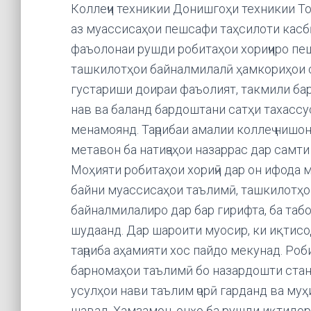
Коллеҷи техникии Донишгоҳи техникии То
аз муассисаҳои пешсафи таҳсилоти касбӣ
фаъолонаи рушди робитаҳои хориҷиро пеш
ташкилотҳои байналмилалӣ ҳамкориҳои с
густариши доираи фаъолият, такмили бар
нав ва баланд бардоштани сатҳи тахассу
менамоянд. Таҷрибаи амалии коллеҷ нишон
метавон ба натиҷаҳои назаррас дар самт
Моҳияти робитаҳои хориҷӣ дар он ифода 
байни муассисаҳои таълимӣ, ташкилотҳо
байналмилалиро дар бар гирифта, ба табо
шудаанд. Дар шароити муосир, ки иқтисо
таҷриба аҳамияти хос пайдо мекунад. Роб
барномаҳои таълимӣ бо назардошти стан
усулҳои нави таълим ҷорӣ гарданд ва муҳ
шавад. Ҳамзамон, онҳо ба рушди иқтидор