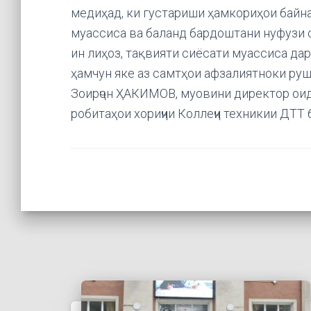
медиҳад, ки густариши ҳамкориҳои байн
муассиса ва баланд бардоштани нуфузи 
ин лиҳоз, тақвияти сиёсати муассиса дар
ҳамчун яке аз самтҳои афзалиятноки руш
Зоирҷон ҲАКИМОВ, муовини директор оид
робитаҳои хориҷии Коллеҷи техникии ДТТ