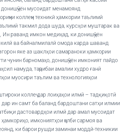
и донишҷӯён мусоидат менамоянд.
ориҷии коллеҷи техникӣ ҳамкории таълимӣ
таълимӣ такмил дода шуда, курсҳои муштарак ва
 Ин раванд имкон медиҳад, ки донишҷӯён
охилӣ ва байналмилалӣ омода карда шаванд.
ӯзгорон яке аз шаклҳои самараноки ҳамкории
ти чунин барномаҳо, донишҷӯён имконият пайдо
ҳсил намуда, таҷрибаи амалии худро ғанӣ
улҳои муосири таълим ва технологияҳои
штироки коллеҷ дар лоиҳаҳои илмӣ – тадқиқотӣ
 дар ин самт ба баланд бардоштани сатҳи илмии
татбиқи дастовардҳои илмӣ дар амал мусоидат
 ҳамкориҳо, имкониятҳои ҷалби сармоя ва
еоянд, ки барои рушди заминаи моддӣ-техникии