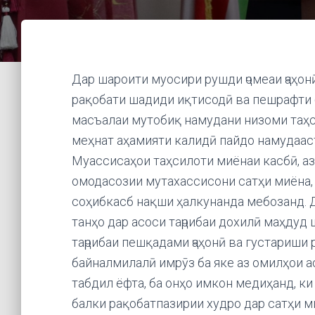
Дар шароити муосири рушди ҷомеаи ҷаҳонӣ
рақобати шадиди иқтисодӣ ва пешрафти 
масъалаи мутобиқ намудани низоми таҳс
меҳнат аҳамияти калидӣ пайдо намудаас
Муассисаҳои таҳсилоти миёнаи касбӣ, аз 
омодасозии мутахассисони сатҳи миёна,
соҳибкасб нақши ҳалкунанда мебозанд. 
танҳо дар асоси таҷрибаи дохилӣ маҳдуд
таҷрибаи пешқадами ҷаҳонӣ ва густариши 
байналмилалӣ имрӯз ба яке аз омилҳои 
табдил ёфта, ба онҳо имкон медиҳанд, к
балки рақобатпазирии худро дар сатҳи 