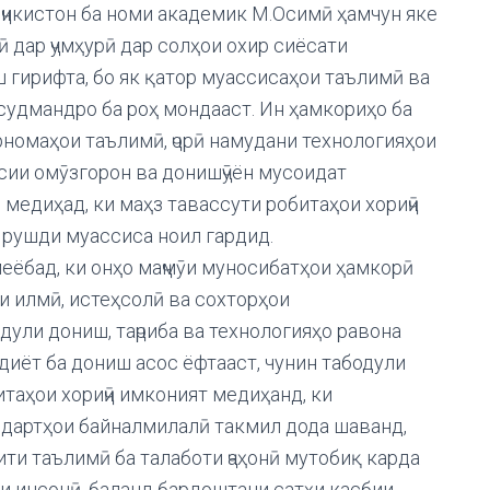
ҷикистон ба номи академик М.Осимӣ ҳамчун яке
 дар ҷумҳурӣ дар солҳои охир сиёсати
 гирифта, бо як қатор муассисаҳои таълимӣ ва
удмандро ба роҳ мондааст. Ин ҳамкориҳо ба
номаҳои таълимӣ, ҷорӣ намудани технологияҳои
сии омӯзгорон ва донишҷӯён мусоидат
 медиҳад, ки маҳз тавассути робитаҳои хориҷӣ
и рушди муассиса ноил гардид.
меёбад, ки онҳо маҷмӯи муносибатҳои ҳамкорӣ
и илмӣ, истеҳсолӣ ва сохторҳои
дули дониш, таҷриба ва технологияҳо равона
диёт ба дониш асос ёфтааст, чунин табодули
итаҳои хориҷӣ имконият медиҳанд, ки
дартҳои байналмилалӣ такмил дода шаванд,
ити таълимӣ ба талаботи ҷаҳонӣ мутобиқ карда
и инсонӣ, баланд бардоштани сатҳи касбии