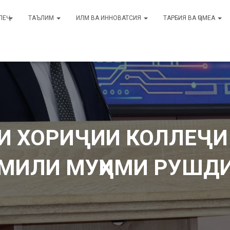
ЛЕҶ
ТАЪЛИМ
ИЛМ ВА ИННОВАТСИЯ
ТАРБИЯ ВА ҶОМЕА
ОИ ХОРИҶИИ КОЛЛЕҶИ
ОМИЛИ МУҲИМИ РУШД