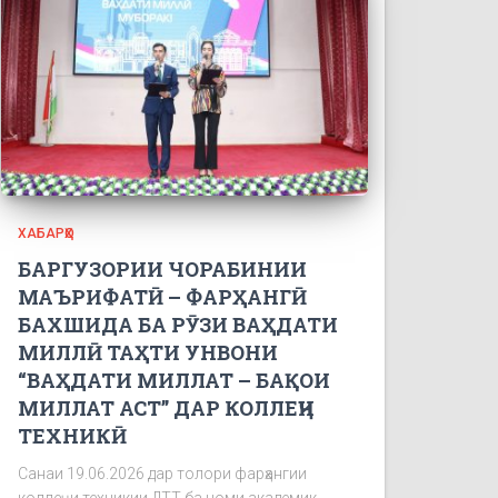
ХАБАРҲО
БАРГУЗОРИИ ЧОРАБИНИИ
МАЪРИФАТӢ – ФАРҲАНГӢ
БАХШИДА БА РӮЗИ ВАҲДАТИ
МИЛЛӢ ТАҲТИ УНВОНИ
“ВАҲДАТИ МИЛЛАТ – БАҚОИ
МИЛЛАТ АСТ” ДАР КОЛЛЕҶИ
ТЕХНИКӢ
Санаи 19.06.2026 дар толори фарҳангии