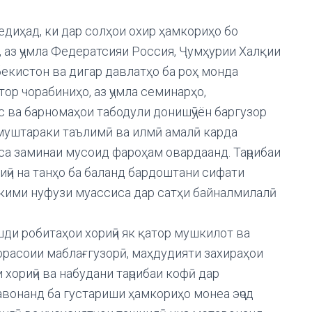
едиҳад, ки дар солҳои охир ҳамкориҳо бо
 аз ҷумла Федератсияи Россия, Ҷумҳурии Халқии
екистон ва дигар давлатҳо ба роҳ монда
тор чорабиниҳо, аз ҷумла семинарҳо,
с ва барномаҳои табодули донишҷӯён баргузор
 муштараки таълимӣ ва илмӣ амалӣ карда
са заминаи мусоид фароҳам овардаанд. Таҷрибаи
иҷӣ на танҳо ба баланд бардоштани сифати
ҳкими нуфузи муассиса дар сатҳи байналмилалӣ
шди робитаҳои хориҷӣ як қатор мушкилот ва
 норасоии маблағгузорӣ, маҳдудияти захираҳои
хориҷӣ ва набудани таҷрибаи кофӣ дар
вонанд ба густариши ҳамкориҳо монеа эҷод