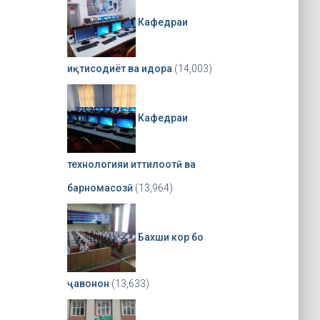
Кафедраи
иқтисодиёт ва идора
(14,003)
Кафедраи
технологияи иттилоотӣ ва
барномасозӣ
(13,964)
Бахши кор бо
ҷавонон
(13,633)