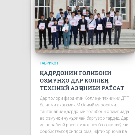
ТАБРИКОТ
ҚАДРДОНИИ ҒОЛИБОНИ
ОЗМУНҲО ДАР КОЛЛЕҶИ
ТЕХНИКӢ АЗ ҶОНИБИ РАЁСАТ
Дар толори фарҳангии Коллеҷи техникии ДТТ
ба номи академик М.Осимӣ маросими
тантанавии қадрдонии ғолибони олимпиада
ва озмунҳои ҷумҳуриявӣ баргузор гардид. Дар
ин чорабинӣ раёсати коллеҷ ба донишҷӯёни
соҳибистеъдод сипоснома, ифтихорнома ва