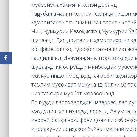
муассиса аҳамияти калон доранд.
Таҷрибаи амалии коллеҷи техникӣ нишон м
муассисаҳои таълимии кишварҳои хориҷӣ,
Чин, Ҷумҳурии Қазоқистон, Ҷумҳурии Ӯзб
шудаанд. Дар доираи ин ҳамкориҳо, як қа
конференсияҳо, курсҳои такмили ихтисо
гардидаанд. Инчунин, як қатор лоиҳаҳои
шудаанд, ки ба рушди минбаъдаи муасси
мазкур нишон медиҳад, ки робитаҳои хор
таълим мусоидат мекунанд, балки ба та
низ таъсири мусбат мерасонанд.
Бо вуҷуди дастовардҳои назаррас, дар ру
маҳдудиятҳо низ вуҷуд доранд. Аз ҷумла,
инсонӣ, сатҳи нокифояи дониши забонҳои 
идоракунии лоиҳаҳои байналмилалӣ мета