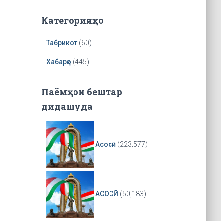
a
y
Категорияҳо
e
r
Табрикот
(60)
Хабарҳо
(445)
Паёмҳои бештар
дидашуда
Асосӣ
(223,577)
АСОСӢ
(50,183)