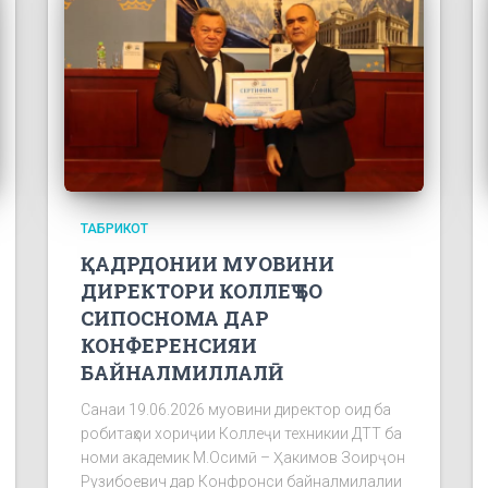
ТАБРИКОТ
ҚАДРДОНИИ МУОВИНИ
ДИРЕКТОРИ КОЛЛЕҶ БО
СИПОСНОМА ДАР
КОНФЕРЕНСИЯИ
БАЙНАЛМИЛЛАЛӢ
Санаи 19.06.2026 муовини директор оид ба
робитаҳои хориҷии Коллеҷи техникии ДТТ ба
номи академик М.Осимӣ – Ҳакимов Зоирҷон
Рузибоевич дар Конфронси байналмилалии