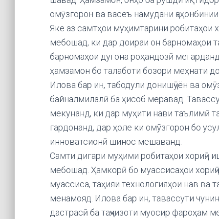
омӯзгорон ва васеъ намудани ҷаҳонбини
Яке аз самтҳои муҳимтарини робитаҳои х
мебошад, ки дар доираи он барномаҳои 
барномаҳои дугона роҳандозӣ мегарданд.
ҳамзамон бо талаботи бозори меҳнати д
Илова бар ин, табодули донишҷӯён ва ом
байналмилалӣ ба ҳисоб меравад. Тавассу
мекунанд, ки дар муҳити нави таълимӣ та
гардонанд, дар ҳоле ки омӯзгорон бо ус
инноватсионӣ шинос мешаванд.
Самти дигари муҳими робитаҳои хориҷӣ и
мебошад. Ҳамкорӣ бо муассисаҳои хориҷӣ
муассиса, таҳияи технологияҳои нав ва 
менамояд. Илова бар ин, тавассути чунин
дастрасӣ ба таҷҳизоти муосир фароҳам м