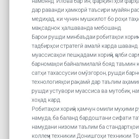
намоянд. Илова бар ин, фарқиятҳои фарҳ
дар раванди ҳамкорӣ таъсири муайян расон
медиҳад, ки чунин мушкилот бо роҳи таҳ
мақсаднок ҳалшаванда мебошанд.
Барои рушди минбаъдаи робитаҳои хориҷии
тадбирҳои стратегӣ амалӣ карда шаванд.
муассисаҳои пешқадами хориҷӣ, ҷалби с
барномаҳои байналмилалӣ бояд таъмин к
сатҳи тахассусии омӯзгорон, рушди барн
технологияҳои рақамӣ дар таълим аҳамия
рушди устувори муассиса ва мутобиқ на
хоҳад кард.
Робитаҳои хориҷӣ ҳамчун омили муҳими 
намуда, ба баланд бардоштани сифати т
намудани низоми таълим ба стандартҳои
коллеҷи техникии Донишгоҳи техникии Т