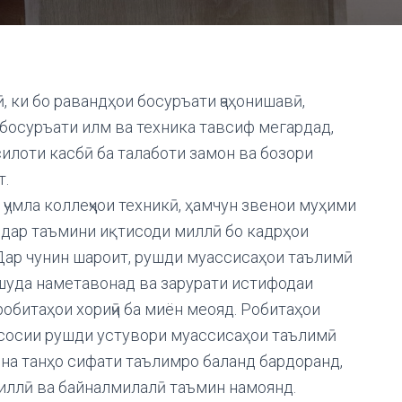
, ки бо равандҳои босуръати ҷаҳонишавӣ,
босуръати илм ва техника тавсиф мегардад,
илоти касбӣ ба талаботи замон ва бозори
т.
ҷумла коллеҷҳои техникӣ, ҳамчун звенои муҳими
 дар таъмини иқтисоди миллӣ бо кадрҳои
Дар чунин шароит, рушди муассисаҳои таълимӣ
 шуда наметавонад ва зарурати истифодаи
робитаҳои хориҷӣ ба миён меояд. Робитаҳои
асосии рушди устувори муассисаҳои таълимӣ
и на танҳо сифати таълимро баланд бардоранд,
миллӣ ва байналмилалӣ таъмин намоянд.