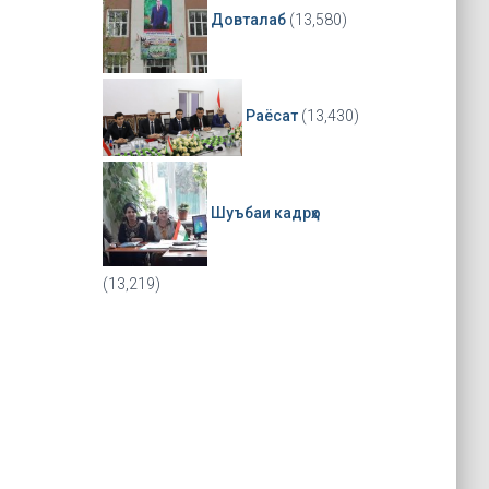
Довталаб
(13,580)
Раёсат
(13,430)
Шуъбаи кадрҳо
(13,219)