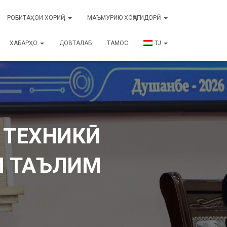
РОБИТАҲОИ ХОРИҶӢ
МАЪМУРИЮ ХОҶАГИДОРӢ
ХАБАРҲО
ДОВТАЛАБ
ТАМОС
TJ
 ТЕХНИКӢ
И ТАЪЛИМ