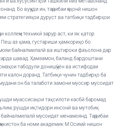
ангӣ ва хусусиятҳои ташкилӣ низ метавонанд
анд. Бо вуҷуди ин, таҷрибаи ҷаҳонӣ нишон
ияи стратегияҳои дуруст ва татбиқи тадбирҳои
 коллеҷи техникӣ зарур аст, ки як қатор
 Пеш аз ҳама, густариши ҳамкориҳо бо
армояи байналмилалӣ ва иштироки фаъолона дар
арда шавад. Ҳамзамон, баланд бардоштани
омаҳои табодули донишҷӯён ва истифодаи
ти калон доранд. Татбиқи чунин тадбирҳо ба
мудани он ба талаботи замони муосир мусоидат
рушди муассисаҳои таҳсилоти касбӣ баромад
аълим, рушди иқтидори инсонӣ ва мутобиқ
 байналмилалӣ мусоидат менамоянд. Таҷрибаи
оҷикистон ба номи академик М.Осимӣ нишон