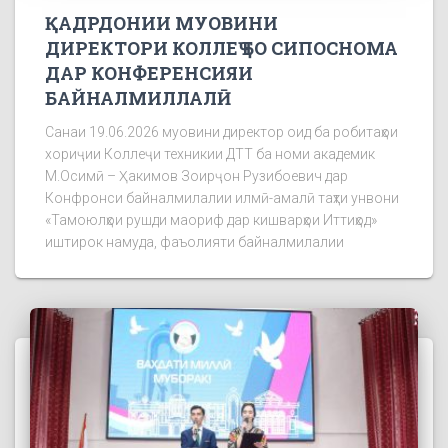
ҚАДРДОНИИ МУОВИНИ
ДИРЕКТОРИ КОЛЛЕҶ БО СИПОСНОМА
ДАР КОНФЕРЕНСИЯИ
БАЙНАЛМИЛЛАЛӢ
Санаи 19.06.2026 муовини директор оид ба робитаҳои
хориҷии Коллеҷи техникии ДТТ ба номи академик
М.Осимӣ – Ҳакимов Зоирҷон Рузибоевич дар
Конфронси байналмилалии илмӣ-амалӣ таҳти унвони
«Тамоюлҳои рушди маориф дар кишварҳои Иттиҳод»
иштирок намуда, фаъолияти байналмилалии