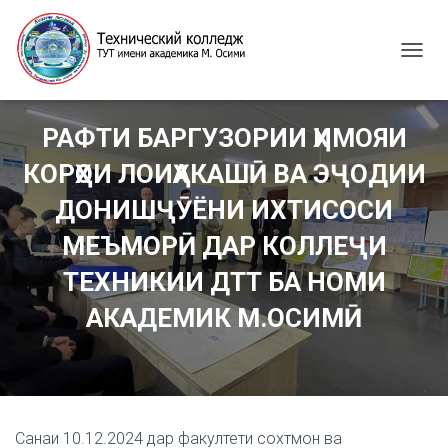
T
O
G
G
РАФТИ БАРГУЗОРИИ ҲИМОЯИ
L
E
КОРҲОИ ЛОИҲАКАШӢ ВА ЭҶОДИИ
N
A
ДОНИШҶӮЁНИ ИХТИСОСИ
V
I
МЕЪМОРӢ ДАР КОЛЛЕҶИ
G
ТЕХНИКИИ ДТТ БА НОМИ
A
T
АКАДЕМИК М.ОСИМӢ
I
O
N
Санаи 10.12.2024 дар факултети сохтмон ва