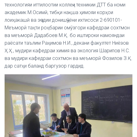
технологияи иттилоотии коллеҷи техникии ДТТ ба номи
академик М.Осимӣ, тибқи нақша ҳимояи корҳои
лоиҳакашӣ ва эҷодии донишҷӯёни ихтисоси 2-690101-
Меъморӣ таҳти роҳбарии омӯзгори кафедраи сохтмон
ва меъморӣ Дадабоев М.Қ. бо иштироки намояндаи
раёсати таълим Раҳимов Н.И., декани факултет Ниёзов
Ҳ.Ҳ., мудири кафедраи химия ва экология Шарипов Н.С.
ва мудири кафедраи сохтмон ва меъморӣ Фозилов З.Қ.
дар сатҳи баланд баргузор гардид.