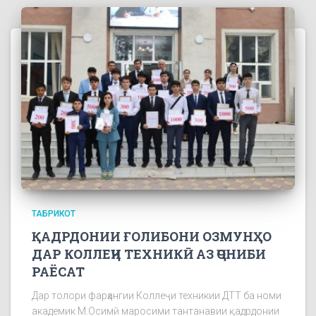
ТАБРИКОТ
ҚАДРДОНИИ ҒОЛИБОНИ ОЗМУНҲО
ДАР КОЛЛЕҶИ ТЕХНИКӢ АЗ ҶОНИБИ
РАЁСАТ
Дар толори фарҳангии Коллеҷи техникии ДТТ ба номи
академик М.Осимӣ маросими тантанавии қадрдонии