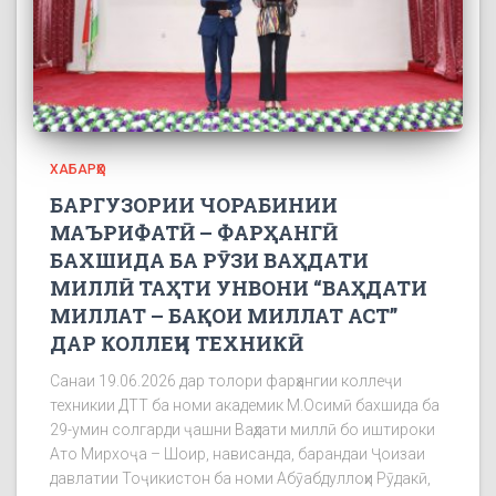
ХАБАРҲО
БАРГУЗОРИИ ЧОРАБИНИИ
МАЪРИФАТӢ – ФАРҲАНГӢ
БАХШИДА БА РӮЗИ ВАҲДАТИ
МИЛЛӢ ТАҲТИ УНВОНИ “ВАҲДАТИ
МИЛЛАТ – БАҚОИ МИЛЛАТ АСТ”
ДАР КОЛЛЕҶИ ТЕХНИКӢ
Санаи 19.06.2026 дар толори фарҳангии коллеҷи
техникии ДТТ ба номи академик М.Осимӣ бахшида ба
29-умин солгарди ҷашни Ваҳдати миллӣ бо иштироки
Ато Мирхоҷа – Шоир, нависанда, барандаи Ҷоизаи
давлатии Тоҷикистон ба номи Абӯабдуллоҳи Рӯдакӣ,