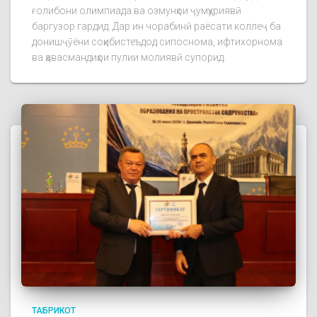
ғолибони олимпиада ва озмунҳои ҷумҳуриявӣ
баргузор гардид. Дар ин чорабинӣ раёсати коллеҷ ба
донишҷӯёни соҳибистеъдод сипоснома, ифтихорнома
ва ҳавасмандиҳои пулии молиявӣ супорид.
ТАБРИКОТ