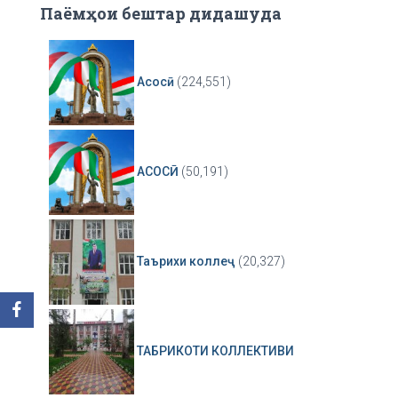
Паёмҳои бештар дидашуда
Асосӣ
(224,551)
АСОСӢ
(50,191)
Таърихи коллеҷ
(20,327)
ТАБРИКОТИ КОЛЛЕКТИВИ