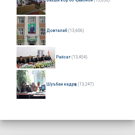
Бахши кор бо ҷавонон
(13,656)
Довталаб
(13,606)
Раёсат
(13,454)
Шуъбаи кадрҳо
(13,247)