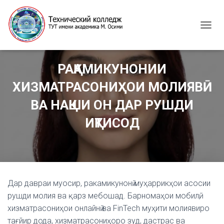
T
O
G
G
РАҚАМИКУНОНИИ
L
E
ХИЗМАТРАСОНИҲОИ МОЛИЯВӢ
N
A
ВА НАҚШИ ОН ДАР РУШДИ
V
I
ИҚТИСОД
G
A
T
I
O
N
Дар давраи муосир, ракамикунонӣ муҳаррикҳои асосии
рушди молия ва қарз мебошад. Барномаҳои мобилӣ,
хизматрасониҳои онлайнӣ ва FinTech муҳити молиявиро
тағйир дода, хизматрасониҳоро зуд, дастрас ва