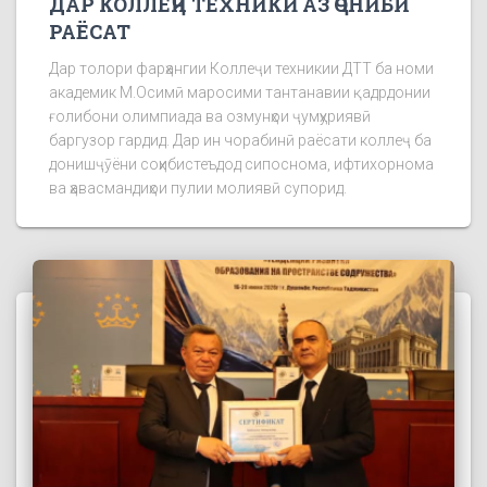
ДАР КОЛЛЕҶИ ТЕХНИКӢ АЗ ҶОНИБИ
РАЁСАТ
Дар толори фарҳангии Коллеҷи техникии ДТТ ба номи
академик М.Осимӣ маросими тантанавии қадрдонии
ғолибони олимпиада ва озмунҳои ҷумҳуриявӣ
баргузор гардид. Дар ин чорабинӣ раёсати коллеҷ ба
донишҷӯёни соҳибистеъдод сипоснома, ифтихорнома
ва ҳавасмандиҳои пулии молиявӣ супорид.