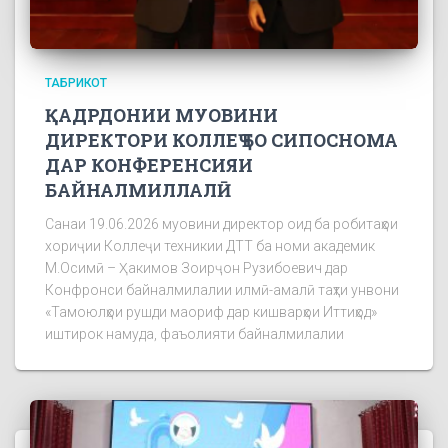
ТАБРИКОТ
ҚАДРДОНИИ МУОВИНИ
ДИРЕКТОРИ КОЛЛЕҶ БО СИПОСНОМА
ДАР КОНФЕРЕНСИЯИ
БАЙНАЛМИЛЛАЛӢ
Санаи 19.06.2026 муовини директор оид ба робитаҳои
хориҷии Коллеҷи техникии ДТТ ба номи академик
М.Осимӣ – Ҳакимов Зоирҷон Рузибоевич дар
Конфронси байналмилалии илмӣ-амалӣ таҳти унвони
«Тамоюлҳои рушди маориф дар кишварҳои Иттиҳод»
иштирок намуда, фаъолияти байналмилалии