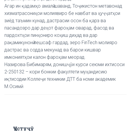
Агар ин қадамҳо амалӣ шаванд, Тоҷикистон метавонад
хизматрасониҳои молиявиро бе навбат ва ҳуҷҷатҳои
зиёд таъмин кунад, дастрасии осон ба қарз ва
пасандозро дар деҳот фароҳам оварад, фасод ва
пардохтҳои пинҳониро коҳиш диҳад ва дар
рақамикунонӣ пешсаф гардад, зеро FinTech молияро
дастрас ва содда мекунад ва барои кишвар
имкониятҳои калон фароҳам меорад.
Назирова Бибимарям, донишҷӯи курси сеюми ихтисоси
2-250132 – кори бонкии факултети муҳандисию
иқтисодии Коллеҷи техникии ДТТ ба номи академик
М.Осимӣ
Ҷустуҷӯ