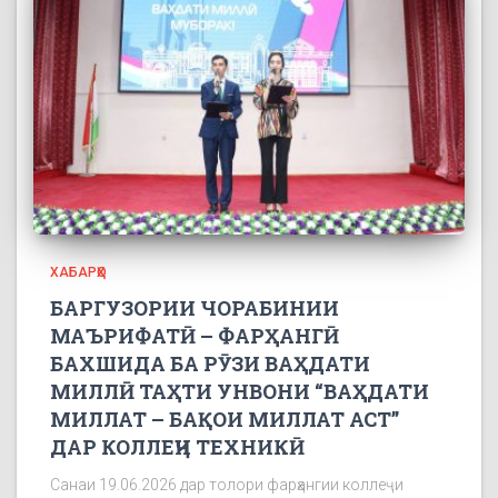
ХАБАРҲО
БАРГУЗОРИИ ЧОРАБИНИИ
МАЪРИФАТӢ – ФАРҲАНГӢ
БАХШИДА БА РӮЗИ ВАҲДАТИ
МИЛЛӢ ТАҲТИ УНВОНИ “ВАҲДАТИ
МИЛЛАТ – БАҚОИ МИЛЛАТ АСТ”
ДАР КОЛЛЕҶИ ТЕХНИКӢ
Санаи 19.06.2026 дар толори фарҳангии коллеҷи