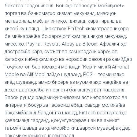
бехатар гардониданд. Бонкҳо тавассути мобилӣ, веб-
портал ва банкоматҳо хизмат мекунанд, мизоҷон
метавонанд маблағ интиқол диҳанд, қарз гиранд ва
ҳисоб кушоянд. Ширкатҳои FinTech хизматрасониҳоро
бе миёнаравӣ ва бо хароҷоти кам пешниҳод мекунанд,
мисолҳо: PayPal, Revolut, Alipay ва Bitcoin. Афзалиятҳо:
дастрасӣ ба қарз, суръат ва кам кардани хароҷот;
хатарҳо: киберҳамлаҳо ва норасоии саводи рақамӣ. Дар
Тоҷикистон барномаҳои монанди “Корти миллӣ”, Amonat
Mobile ва Alif Mobi пайдо шудаанд, POS – терминалҳо
зиёд шудаанд, аммо бисёре аз муомилаҳо нақдӣанд ва
деҳот дастрасӣ ба интернети баландсуръат надоранд.
Барои рушди рақамикунонӣ лозим аст инфрасохтор ва
интернети босуръат афзоиш ёбад, саводи молиявӣ ва
рақамӣ баланд бардошта шавад, FinTech ва стартапҳо
ҳавасманд гарданд, қонунгузорӣ равшан ва амният
таъмин шавад ва ҳамкорӣ бо кишварҳои муваффақ дар
рақамикунонӣ роҳандозӣ гардад.