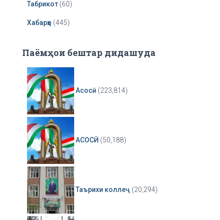
Табрикот
(60)
Хабарҳо
(445)
Паёмҳои бештар дидашуда
Асосӣ
(223,814)
АСОСӢ
(50,188)
Таърихи коллеҷ
(20,294)